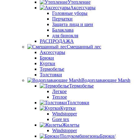
Утепление
Аксессуары
Головные уборы
Перчатки
Защита лица и шеи
Балаклава
для бинокля
РАСПРОДАЖА
Смешанный лес
Аксессуары
Брюки
Куртки
Термобелье
Толстовки
Водоплавающие Marsh
Термобелье
Легкое
Теплое
Толстовки
Куртки
Windstopper
Gore tex
Жилеты
Windstopper
Брюки/