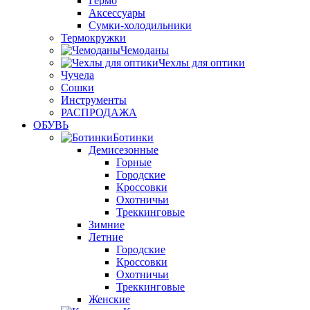
Гермо
Аксессуары
Сумки-холодильники
Термокружки
Чемоданы
Чехлы для оптики
Чучела
Сошки
Инструменты
РАСПРОДАЖА
ОБУВЬ
Ботинки
Демисезонные
Горные
Городские
Кроссовки
Охотничьи
Треккинговые
Зимние
Летние
Городские
Кроссовки
Охотничьи
Треккинговые
Женские