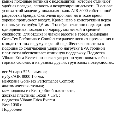
рынке походные ботинки с водозащитой, которые отличают
удобная посадка, легкость и воздухопроницаемость. В основе
успеха этой модели уникальная ткань AIR 8000 собственной
разработки бренда. Она очень прочная, но в тоже время
хорошо пропускает воздух. Кроме него в конструкции верха
используется нубук 1,6 мм. Эта обувь отлично подходит для
однодневных походов по маршрутам легкой и средней
сложности, для отдыха и легкой работы в горах. Мембрана
Gore-Tex Performance Comfort сохраняет ноги от промокания и
отводит от них наружу горячий пар. Жесткая пластина в
подошве со смягчающей ударную нагрузку EVA тройной
плотности обеспечивает отличную поддержку. Подметка
Vibram Erica Everest позволяет уверенно чувствовать себя на
горных склонах и на разных других грунтовых поверхностях.
вес ½ пары 525 граммов;
нубук/AIR 8000 1.6 мм;
мембрана Gore-Tex Performance Comfort;
анатомическая стелька;
межподошва из Eva тройной плотности;
жесткая пластина: Texon + TPU;
подметка Vibram Erica Everest.
Вес:
1050 г
Подробнее