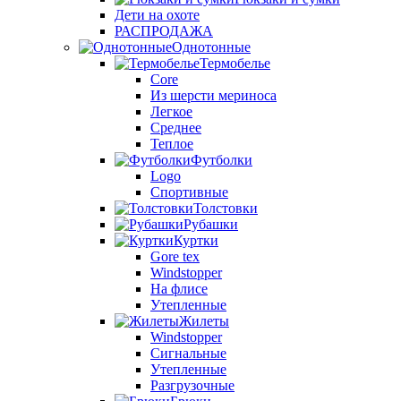
Дети на охоте
РАСПРОДАЖА
Однотонные
Термобелье
Core
Из шерсти мериноса
Легкое
Среднее
Теплое
Футболки
Logo
Спортивные
Толстовки
Рубашки
Куртки
Gore tex
Windstopper
На флисе
Утепленные
Жилеты
Windstopper
Сигнальные
Утепленные
Разгрузочные