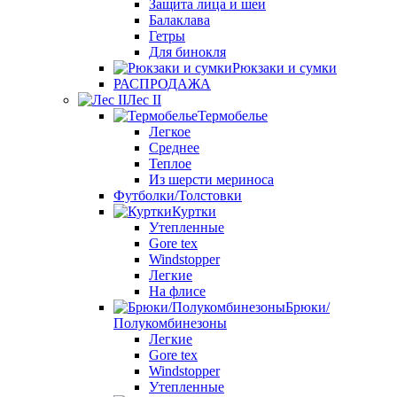
Защита лица и шеи
Балаклава
Гетры
Для бинокля
Рюкзаки и сумки
РАСПРОДАЖА
Лес II
Термобелье
Легкое
Среднее
Теплое
Из шерсти мериноса
Футболки/Толстовки
Куртки
Утепленные
Gore tex
Windstopper
Легкие
На флисе
Брюки/
Полукомбинезоны
Легкие
Gore tex
Windstopper
Утепленные