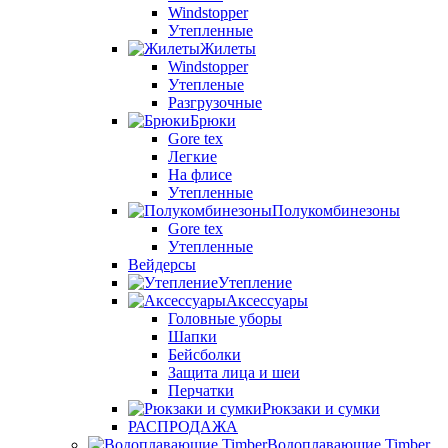
Windstopper
Утепленные
Жилеты
Windstopper
Утепленые
Разгрузочные
Брюки
Gore tex
Легкие
На флисе
Утепленные
Полукомбинезоны
Gore tex
Утепленные
Вейдерсы
Утепление
Аксессуары
Головные уборы
Шапки
Бейсболки
Защита лица и шеи
Перчатки
Рюкзаки и сумки
РАСПРОДАЖА
Водоплавающие Timber