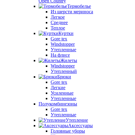
Open Country
Термобелье
Из шерсти мериноса
Легкое
Среднее
Теплое
Куртки
Gore tex
Windstopper
Утепленные
На флисе
Жилеты
Windstopper
Утепленный
Брюки
Gore tex
Легкие
Усиленные
Утепленные
Полукомбинезоны
Gore tex
Утепленные
Утепление
Аксессуары
Головные уборы