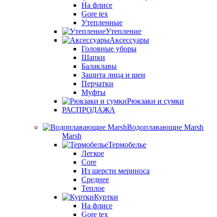
На флисе
Gore tex
Утепленные
Утепление
Аксессуары
Головные уборы
Шапки
Балаклавы
Защита лица и шеи
Перчатки
Муфты
Рюкзаки и сумки
РАСПРОДАЖА
Водоплавающие Marsh
Marsh
Термобелье
Легкое
Core
Из шерсти мериноса
Среднее
Теплое
Куртки
На флисе
Gore tex