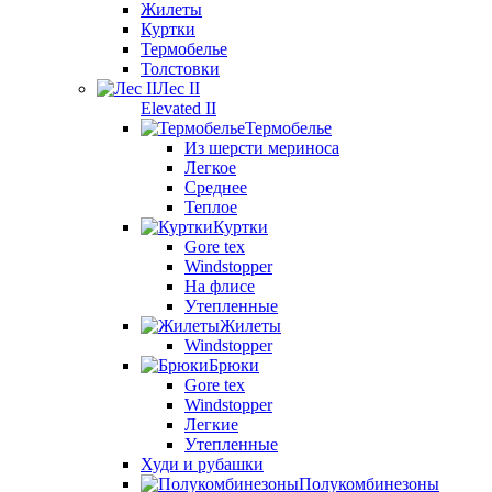
Жилеты
Куртки
Термобелье
Толстовки
Лес II
Elevated II
Термобелье
Из шерсти мериноса
Легкое
Среднее
Теплое
Куртки
Gore tex
Windstopper
На флисе
Утепленные
Жилеты
Windstopper
Брюки
Gore tex
Windstopper
Легкие
Утепленные
Худи и рубашки
Полукомбинезоны