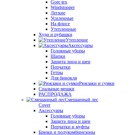
Gore tex
Windstopper
Легкие
Усиленные
На флисе
Утепленные
Худи и рубашки
Утепление
Аксессуары
Головные уборы
Шапки
Защита лица и шеи
Перчатки
Гетры
Для бинокля
Рюкзаки и сумки
Спальные мешки
РАСПРОДАЖА
Смешанный лес
Cover
Аксессуары
Головные уборы
Защита лица и шеи
Перчатки и муфты
Брюки и полукомбинезоны