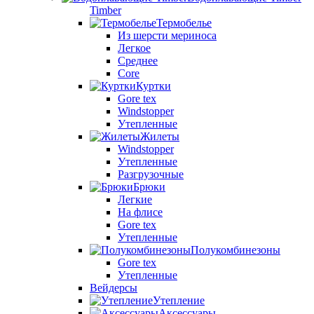
Timber
Термобелье
Из шерсти мериноса
Легкое
Среднее
Core
Куртки
Gore tex
Windstopper
Утепленные
Жилеты
Windstopper
Утепленные
Разгрузочные
Брюки
Легкие
На флисе
Gore tex
Утепленные
Полукомбинезоны
Gore tex
Утепленные
Вейдерсы
Утепление
Аксессуары