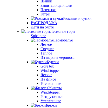
Шапки
Защита лица и шеи
Перчатки
Гетры
Рюкзаки и сумки
РАСПРОДАЖА
Дети на охоте
Лесистые горы
Subalpine
Термобелье
Легкое
Среднее
Теплое
Из шерсти мериноса
Куртки
Gore tex
Windstopper
Легкие
На флисе
Утепленные
Жилеты
Windstopper
Разгрузочные
Утепленные
Брюки