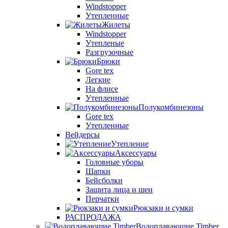
Windstopper
Утепленные
Жилеты
Windstopper
Утепленые
Разгрузочные
Брюки
Gore tex
Легкие
На флисе
Утепленные
Полукомбинезоны
Gore tex
Утепленные
Вейдерсы
Утепление
Аксессуары
Головные уборы
Шапки
Бейсболки
Защита лица и шеи
Перчатки
Рюкзаки и сумки
РАСПРОДАЖА
Водоплавающие Timber