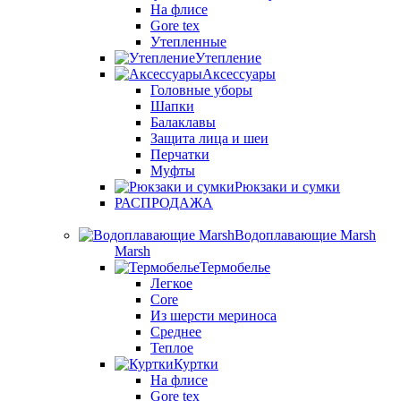
На флисе
Gore tex
Утепленные
Утепление
Аксессуары
Головные уборы
Шапки
Балаклавы
Защита лица и шеи
Перчатки
Муфты
Рюкзаки и сумки
РАСПРОДАЖА
Водоплавающие Marsh
Marsh
Термобелье
Легкое
Core
Из шерсти мериноса
Среднее
Теплое
Куртки
На флисе
Gore tex