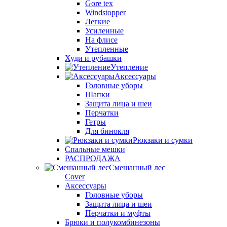
Gore tex
Windstopper
Легкие
Усиленные
На флисе
Утепленные
Худи и рубашки
Утепление
Аксессуары
Головные уборы
Шапки
Защита лица и шеи
Перчатки
Гетры
Для бинокля
Рюкзаки и сумки
Спальные мешки
РАСПРОДАЖА
Смешанный лес
Cover
Аксессуары
Головные уборы
Защита лица и шеи
Перчатки и муфты
Брюки и полукомбинезоны