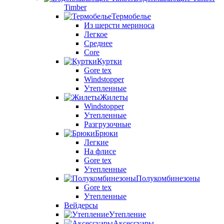
Timber
Термобелье
Из шерсти мериноса
Легкое
Среднее
Core
Куртки
Gore tex
Windstopper
Утепленные
Жилеты
Windstopper
Утепленные
Разгрузочные
Брюки
Легкие
На флисе
Gore tex
Утепленные
Полукомбинезоны
Gore tex
Утепленные
Вейдерсы
Утепление
Аксессуары