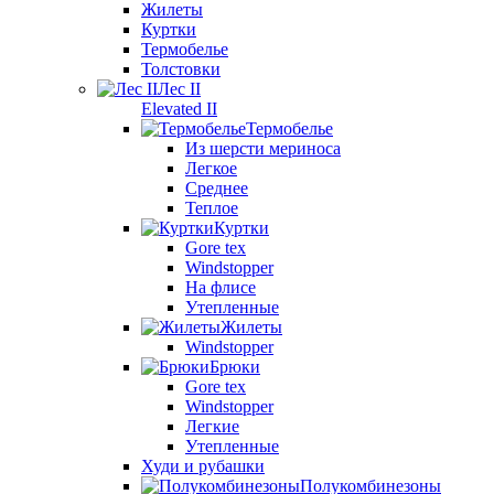
Жилеты
Куртки
Термобелье
Толстовки
Лес II
Elevated II
Термобелье
Из шерсти мериноса
Легкое
Среднее
Теплое
Куртки
Gore tex
Windstopper
На флисе
Утепленные
Жилеты
Windstopper
Брюки
Gore tex
Windstopper
Легкие
Утепленные
Худи и рубашки
Полукомбинезоны