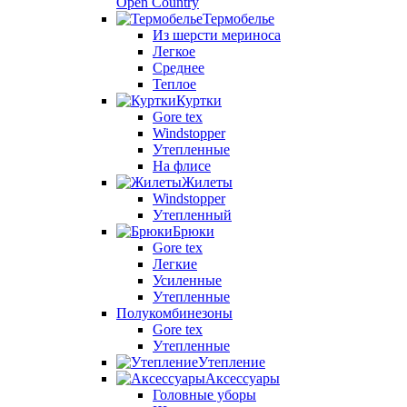
Open Country
Термобелье
Из шерсти мериноса
Легкое
Среднее
Теплое
Куртки
Gore tex
Windstopper
Утепленные
На флисе
Жилеты
Windstopper
Утепленный
Брюки
Gore tex
Легкие
Усиленные
Утепленные
Полукомбинезоны
Gore tex
Утепленные
Утепление
Аксессуары
Головные уборы