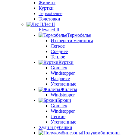
Жилеты
Куртки
Термобелье
Толстовки
Лес II
Elevated II
Термобелье
Из шерсти мериноса
Легкое
Среднее
Теплое
Куртки
Gore tex
Windstopper
На флисе
Утепленные
Жилеты
Windstopper
Брюки
Gore tex
Windstopper
Легкие
Утепленные
Худи и рубашки
Полукомбинезоны