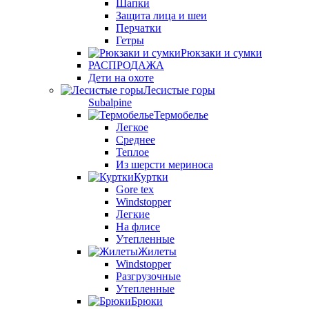
Шапки
Защита лица и шеи
Перчатки
Гетры
Рюкзаки и сумки
РАСПРОДАЖА
Дети на охоте
Лесистые горы
Subalpine
Термобелье
Легкое
Среднее
Теплое
Из шерсти мериноса
Куртки
Gore tex
Windstopper
Легкие
На флисе
Утепленные
Жилеты
Windstopper
Разгрузочные
Утепленные
Брюки