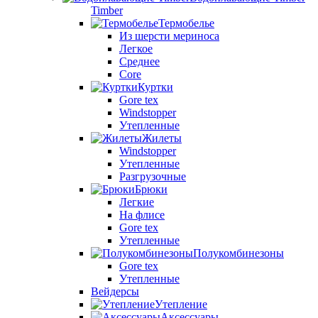
Timber
Термобелье
Из шерсти мериноса
Легкое
Среднее
Core
Куртки
Gore tex
Windstopper
Утепленные
Жилеты
Windstopper
Утепленные
Разгрузочные
Брюки
Легкие
На флисе
Gore tex
Утепленные
Полукомбинезоны
Gore tex
Утепленные
Вейдерсы
Утепление
Аксессуары