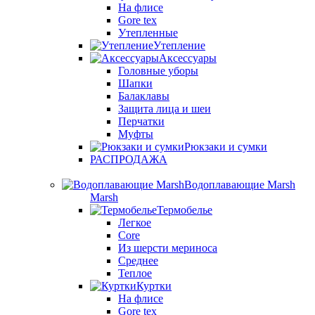
На флисе
Gore tex
Утепленные
Утепление
Аксессуары
Головные уборы
Шапки
Балаклавы
Защита лица и шеи
Перчатки
Муфты
Рюкзаки и сумки
РАСПРОДАЖА
Водоплавающие Marsh
Marsh
Термобелье
Легкое
Core
Из шерсти мериноса
Среднее
Теплое
Куртки
На флисе
Gore tex