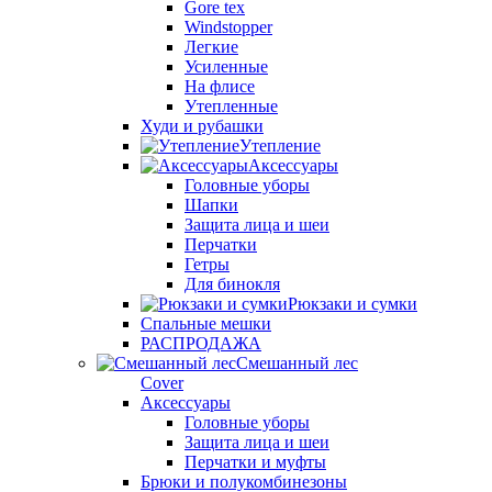
Gore tex
Windstopper
Легкие
Усиленные
На флисе
Утепленные
Худи и рубашки
Утепление
Аксессуары
Головные уборы
Шапки
Защита лица и шеи
Перчатки
Гетры
Для бинокля
Рюкзаки и сумки
Спальные мешки
РАСПРОДАЖА
Смешанный лес
Cover
Аксессуары
Головные уборы
Защита лица и шеи
Перчатки и муфты
Брюки и полукомбинезоны