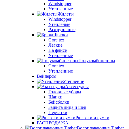
Windstopper
Утепленные
Жилеты
Windstopper
Утепленые
Разгрузочные
Брюки
Gore tex
Легкие
На флисе
Утепленные
Полукомбинезоны
Gore tex
Утепленные
Вейдерсы
Утепление
Аксессуары
Головные уборы
Шапки
Бейсболки
Защита лица и шеи
Перчатки
Рюкзаки и сумки
РАСПРОДАЖА
Водоплавающие Timber