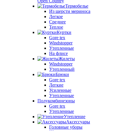
Open Country
Термобелье
Из шерсти мериноса
Легкое
Среднее
Теплое
Куртки
Gore tex
Windstopper
Утепленные
На флисе
Жилеты
Windstopper
Утепленный
Брюки
Gore tex
Легкие
Усиленные
Утепленные
Полукомбинезоны
Gore tex
Утепленные
Утепление
Аксессуары
Головные уборы