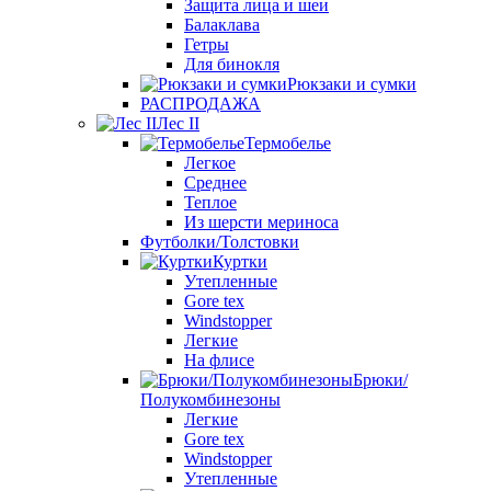
Защита лица и шеи
Балаклава
Гетры
Для бинокля
Рюкзаки и сумки
РАСПРОДАЖА
Лес II
Термобелье
Легкое
Среднее
Теплое
Из шерсти мериноса
Футболки/Толстовки
Куртки
Утепленные
Gore tex
Windstopper
Легкие
На флисе
Брюки/
Полукомбинезоны
Легкие
Gore tex
Windstopper
Утепленные