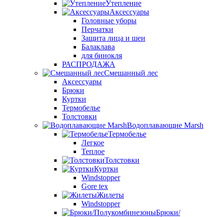
Утепление
Аксессуары
Головные уборы
Перчатки
Защита лица и шеи
Балаклава
для бинокля
РАСПРОДАЖА
Смешанный лес
Аксессуары
Брюки
Куртки
Термобелье
Толстовки
Водоплавающие Marsh
Термобелье
Легкое
Теплое
Толстовки
Куртки
Windstopper
Gore tex
Жилеты
Windstopper
Брюки/