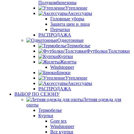
Полукомбинезоны
Утепление
Аксессуары
Головные уборы
Защита шеи и лица
Перчатки
РАСПРОДАЖА
Однотонные
Термобелье
Футболки/Толстовки
Куртки
Жилеты
Windstopper
Брюки
Утепление
Аксессуары
РАСПРОДАЖА
ВЫБОР ПО СЕЗОНУ
Летняя одежда для
охоты
Термобелье
Куртки
Gore tex
Windstopper
Все куртки