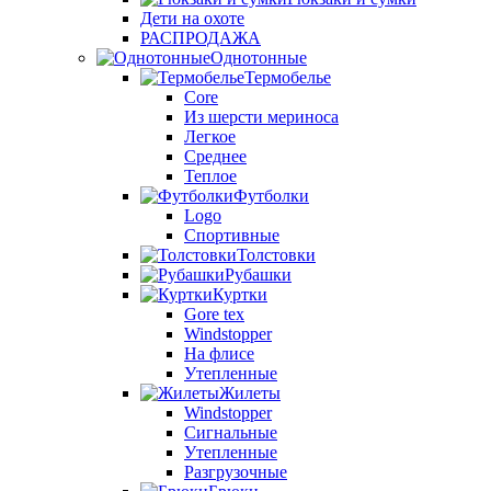
Дети на охоте
РАСПРОДАЖА
Однотонные
Термобелье
Core
Из шерсти мериноса
Легкое
Среднее
Теплое
Футболки
Logo
Спортивные
Толстовки
Рубашки
Куртки
Gore tex
Windstopper
На флисе
Утепленные
Жилеты
Windstopper
Сигнальные
Утепленные
Разгрузочные