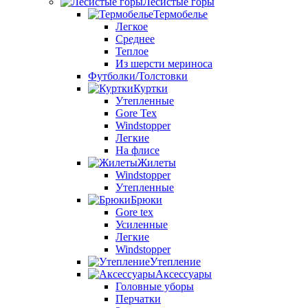
Лесистые горы
Термобелье
Легкое
Среднее
Теплое
Из шерсти мериноса
Футболки/Толстовки
Куртки
Утепленные
Gore Tex
Windstopper
Легкие
На флисе
Жилеты
Windstopper
Утепленные
Брюки
Gore tex
Усиленные
Легкие
Windstopper
Утепление
Аксессуары
Головные уборы
Перчатки