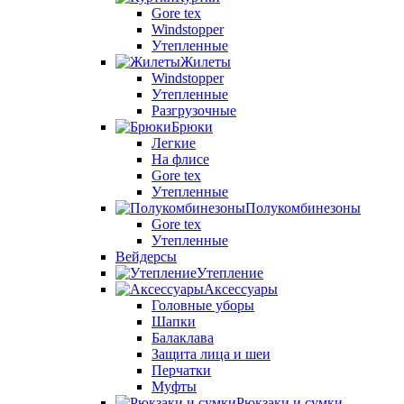
Gore tex
Windstopper
Утепленные
Жилеты
Windstopper
Утепленные
Разгрузочные
Брюки
Легкие
На флисе
Gore tex
Утепленные
Полукомбинезоны
Gore tex
Утепленные
Вейдерсы
Утепление
Аксессуары
Головные уборы
Шапки
Балаклава
Защита лица и шеи
Перчатки
Муфты
Рюкзаки и сумки