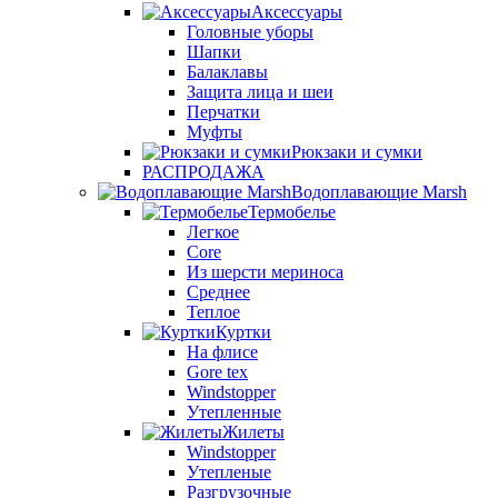
Аксессуары
Головные уборы
Шапки
Балаклавы
Защита лица и шеи
Перчатки
Муфты
Рюкзаки и сумки
РАСПРОДАЖА
Водоплавающие Marsh
Термобелье
Легкое
Core
Из шерсти мериноса
Среднее
Теплое
Куртки
На флисе
Gore tex
Windstopper
Утепленные
Жилеты
Windstopper
Утепленые
Разгрузочные