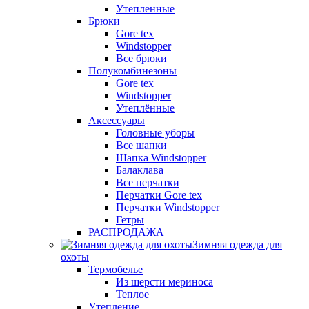
Утепленные
Брюки
Gore tex
Windstopper
Все брюки
Полукомбинезоны
Gore tex
Windstopper
Утеплённые
Аксессуары
Головные уборы
Все шапки
Шапка Windstopper
Балаклава
Все перчатки
Перчатки Gore tex
Перчатки Windstopper
Гетры
РАСПРОДАЖА
Зимняя одежда для
охоты
Термобелье
Из шерсти мериноса
Теплое
Утепление