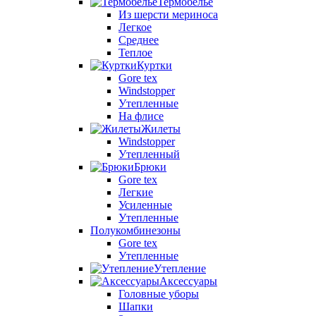
Термобелье
Из шерсти мериноса
Легкое
Среднее
Теплое
Куртки
Gore tex
Windstopper
Утепленные
На флисе
Жилеты
Windstopper
Утепленный
Брюки
Gore tex
Легкие
Усиленные
Утепленные
Полукомбинезоны
Gore tex
Утепленные
Утепление
Аксессуары
Головные уборы
Шапки