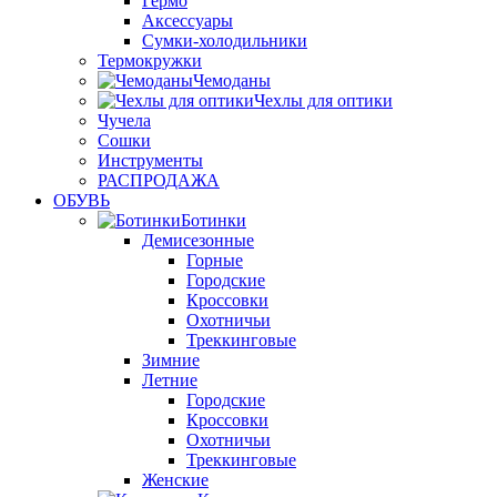
Гермо
Аксессуары
Сумки-холодильники
Термокружки
Чемоданы
Чехлы для оптики
Чучела
Сошки
Инструменты
РАСПРОДАЖА
ОБУВЬ
Ботинки
Демисезонные
Горные
Городские
Кроссовки
Охотничьи
Треккинговые
Зимние
Летние
Городские
Кроссовки
Охотничьи
Треккинговые
Женские