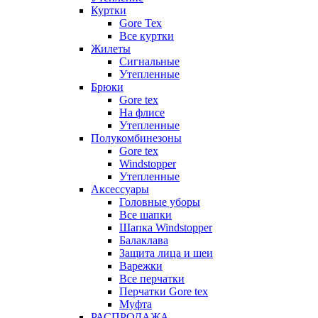
Куртки
Gore Tex
Все куртки
Жилеты
Сигнальные
Утепленные
Брюки
Gore tex
На флисе
Утепленные
Полукомбинезоны
Gore tex
Windstopper
Утепленные
Аксессуары
Головные уборы
Все шапки
Шапка Windstopper
Балаклава
Защита лица и шеи
Варежки
Все перчатки
Перчатки Gore tex
Муфта
РАСПРОДАЖА