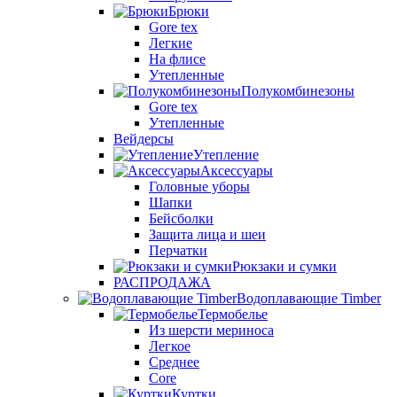
Брюки
Gore tex
Легкие
На флисе
Утепленные
Полукомбинезоны
Gore tex
Утепленные
Вейдерсы
Утепление
Аксессуары
Головные уборы
Шапки
Бейсболки
Защита лица и шеи
Перчатки
Рюкзаки и сумки
РАСПРОДАЖА
Водоплавающие Timber
Термобелье
Из шерсти мериноса
Легкое
Среднее
Core
Куртки