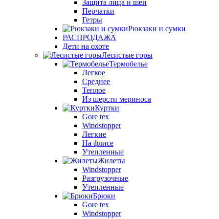
Защита лица и шеи
Перчатки
Гетры
Рюкзаки и сумки
РАСПРОДАЖА
Дети на охоте
Лесистые горы
Термобелье
Легкое
Среднее
Теплое
Из шерсти мериноса
Куртки
Gore tex
Windstopper
Легкие
На флисе
Утепленные
Жилеты
Windstopper
Разгрузочные
Утепленные
Брюки
Gore tex
Windstopper