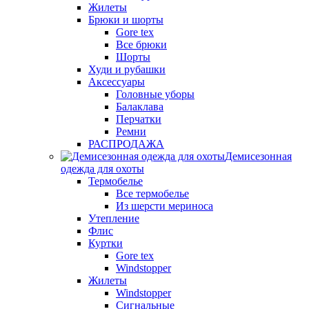
Жилеты
Брюки и шорты
Gore tex
Все брюки
Шорты
Худи и рубашки
Аксессуары
Головные уборы
Балаклава
Перчатки
Ремни
РАСПРОДАЖА
Демисезонная
одежда для охоты
Термобелье
Все термобелье
Из шерсти мериноса
Утепление
Флис
Куртки
Gore tex
Windstopper
Жилеты
Windstopper
Сигнальные