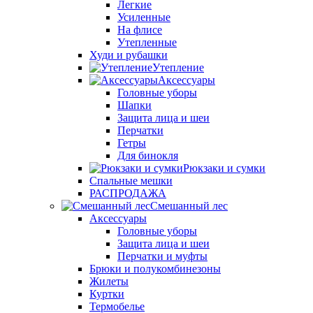
Легкие
Усиленные
На флисе
Утепленные
Худи и рубашки
Утепление
Аксессуары
Головные уборы
Шапки
Защита лица и шеи
Перчатки
Гетры
Для бинокля
Рюкзаки и сумки
Спальные мешки
РАСПРОДАЖА
Смешанный лес
Аксессуары
Головные уборы
Защита лица и шеи
Перчатки и муфты
Брюки и полукомбинезоны
Жилеты
Куртки
Термобелье