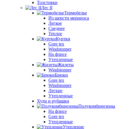
Толстовки
Лес II
Термобелье
Из шерсти мериноса
Легкое
Среднее
Теплое
Куртки
Gore tex
Windstopper
На флисе
Утепленные
Жилеты
Windstopper
Брюки
Gore tex
Windstopper
Легкие
Утепленные
Худи и рубашки
Полукомбинезоны
На флисе
Gore tex
Утепленные
Утепление