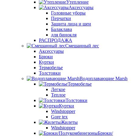
Утепление
Аксессуары
Головные уборы
Перчатки
Защита лица и шеи
Балаклава
для бинокля
РАСПРОДАЖА
Смешанный лес
Аксессуары
Брюки
Куртки
Термобелье
Толстовки
Водоплавающие Marsh
Термобелье
Легкое
Теплое
Толстовки
Куртки
Windstopper
Gore tex
Жилеты
Windstopper
Брюки/