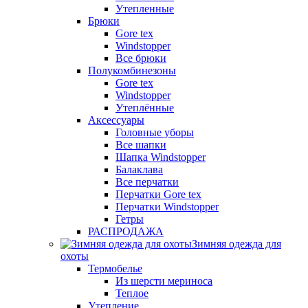
Утепленные
Брюки
Gore tex
Windstopper
Все брюки
Полукомбинезоны
Gore tex
Windstopper
Утеплённые
Аксессуары
Головные уборы
Все шапки
Шапка Windstopper
Балаклава
Все перчатки
Перчатки Gore tex
Перчатки Windstopper
Гетры
РАСПРОДАЖА
Зимняя одежда для
охоты
Термобелье
Из шерсти мериноса
Теплое
Утепление