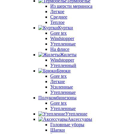
Термобелье
Из шерсти мериноса
Легкое
Среднее
Теплое
Куртки
Gore tex
Windstopper
Утепленные
На флисе
Жилеты
Windstopper
Утепленный
Брюки
Gore tex
Легкие
Усиленные
Утепленные
Полукомбинезоны
Gore tex
Утепленные
Утепление
Аксессуары
Головные уборы
Шапки