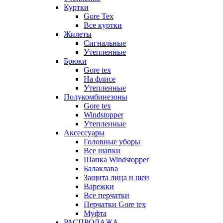
Куртки
Gore Tex
Все куртки
Жилеты
Сигнальные
Утепленные
Брюки
Gore tex
На флисе
Утепленные
Полукомбинезоны
Gore tex
Windstopper
Утепленные
Аксессуары
Головные уборы
Все шапки
Шапка Windstopper
Балаклава
Защита лица и шеи
Варежки
Все перчатки
Перчатки Gore tex
Муфта
РАСПРОДАЖА