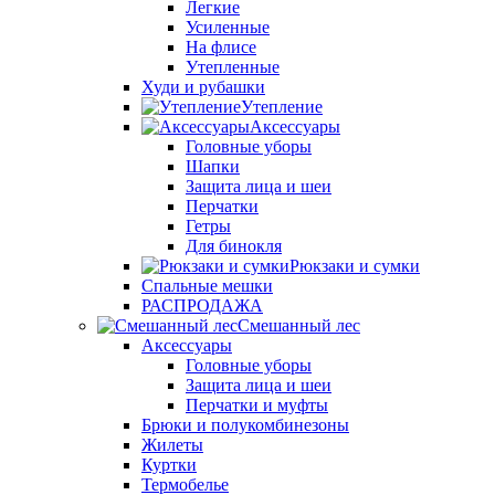
Легкие
Усиленные
На флисе
Утепленные
Худи и рубашки
Утепление
Аксессуары
Головные уборы
Шапки
Защита лица и шеи
Перчатки
Гетры
Для бинокля
Рюкзаки и сумки
Спальные мешки
РАСПРОДАЖА
Смешанный лес
Аксессуары
Головные уборы
Защита лица и шеи
Перчатки и муфты
Брюки и полукомбинезоны
Жилеты
Куртки
Термобелье