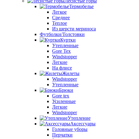
Лесистые горы
Термобелье
Легкое
Среднее
Теплое
Из шерсти мериноса
Футболки/Толстовки
Куртки
Утепленные
Gore Tex
Windstopper
Легкие
На флисе
Жилеты
Windstopper
Утепленные
Брюки
Gore tex
Усиленные
Легкие
Windstopper
Утепление
Аксессуары
Головные уборы
Перчатки