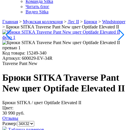
Команда Sitka
Читать блог
Видео Sitka
Главная
>
Мужская коллекция
>
Лес II
>
Брюки
>
Windstopper
>
Брюки SITKA Traverse Pant New цвет Optifade Elevated II
Код товара:
15249-340
Артикул:
600029-EV-34R
Traverse Pant New
Брюки SITKA Traverse Pant
New цвет Optifade Elevated II
Брюки SITKA
/ цвет Optifade Elevated II
Цвет:
30 990 руб.
Отзывы
Размер:
Таблица размеров