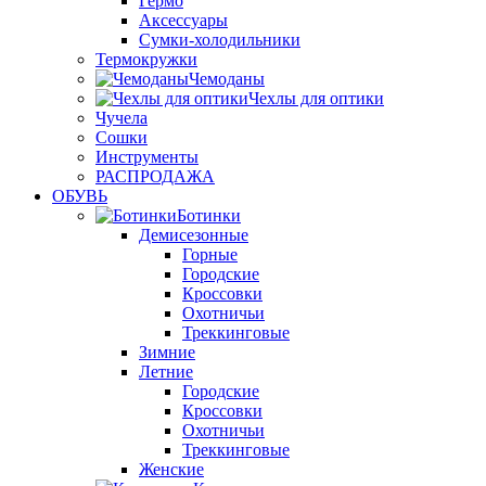
Гермо
Аксессуары
Сумки-холодильники
Термокружки
Чемоданы
Чехлы для оптики
Чучела
Сошки
Инструменты
РАСПРОДАЖА
ОБУВЬ
Ботинки
Демисезонные
Горные
Городские
Кроссовки
Охотничьи
Треккинговые
Зимние
Летние
Городские
Кроссовки
Охотничьи
Треккинговые
Женские