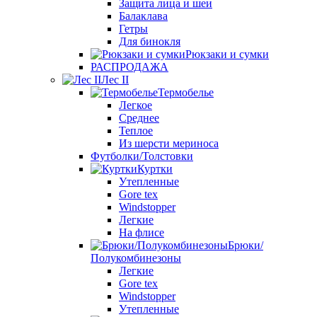
Защита лица и шеи
Балаклава
Гетры
Для бинокля
Рюкзаки и сумки
РАСПРОДАЖА
Лес II
Термобелье
Легкое
Среднее
Теплое
Из шерсти мериноса
Футболки/Толстовки
Куртки
Утепленные
Gore tex
Windstopper
Легкие
На флисе
Брюки/
Полукомбинезоны
Легкие
Gore tex
Windstopper
Утепленные