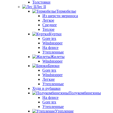
Толстовки
Лес II
Термобелье
Из шерсти мериноса
Легкое
Среднее
Теплое
Куртки
Gore tex
Windstopper
На флисе
Утепленные
Жилеты
Windstopper
Брюки
Gore tex
Windstopper
Легкие
Утепленные
Худи и рубашки
Полукомбинезоны
На флисе
Gore tex
Утепленные
Утепление