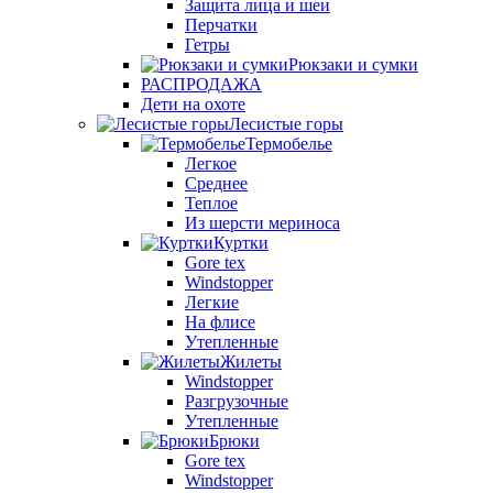
Защита лица и шеи
Перчатки
Гетры
Рюкзаки и сумки
РАСПРОДАЖА
Дети на охоте
Лесистые горы
Термобелье
Легкое
Среднее
Теплое
Из шерсти мериноса
Куртки
Gore tex
Windstopper
Легкие
На флисе
Утепленные
Жилеты
Windstopper
Разгрузочные
Утепленные
Брюки
Gore tex
Windstopper