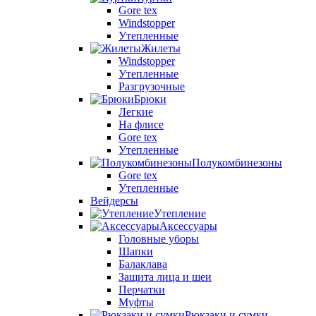
Gore tex
Windstopper
Утепленные
Жилеты
Windstopper
Утепленные
Разгрузочные
Брюки
Легкие
На флисе
Gore tex
Утепленные
Полукомбинезоны
Gore tex
Утепленные
Вейдерсы
Утепление
Аксессуары
Головные уборы
Шапки
Балаклава
Защита лица и шеи
Перчатки
Муфты
Рюкзаки и сумки