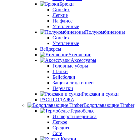
Брюки
Gore tex
Легкие
На флисе
Утепленные
Полукомбинезоны
Gore tex
Утепленные
Вейдерсы
Утепление
Аксессуары
Головные уборы
Шапки
Бейсболки
Защита лица и шеи
Перчатки
Рюкзаки и сумки
РАСПРОДАЖА
Водоплавающие Timber
Термобелье
Из шерсти мериноса
Легкое
Среднее
Core
Куртки