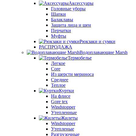
Аксессуары
Головные уборы
Шапки
Балаклавы
Защита лица и шеи
Перчатки
Муфты
Рюкзаки и сумки
РАСПРОДАЖА
Водоплавающие Marsh
Термобелье
Легкое
Core
Из шерсти мериноса
Среднее
Теплое
Куртки
На флисе
Gore tex
Windstopper
Утепленные
Жилеты
Windstopper
Утепленые
Разгрузочные