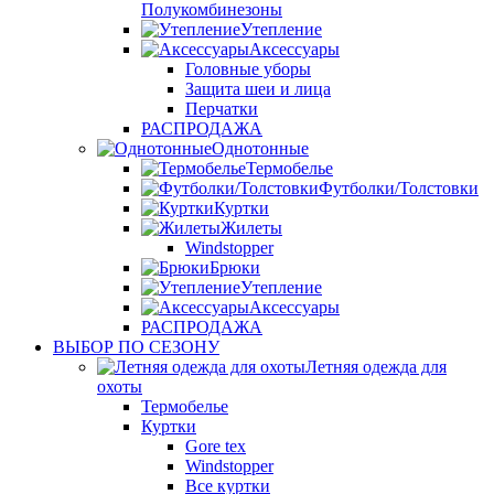
Полукомбинезоны
Утепление
Аксессуары
Головные уборы
Защита шеи и лица
Перчатки
РАСПРОДАЖА
Однотонные
Термобелье
Футболки/Толстовки
Куртки
Жилеты
Windstopper
Брюки
Утепление
Аксессуары
РАСПРОДАЖА
ВЫБОР ПО СЕЗОНУ
Летняя одежда для
охоты
Термобелье
Куртки
Gore tex
Windstopper
Все куртки