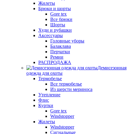
Жилеты
Брюки и шорты
Gore tex
Все брюки
Шорты
Худи и рубашки
Аксессуары
Головные уборы
Балаклава
Перчатки
Ремни
РАСПРОДАЖА
Демисезонная
одежда для охоты
Термобелье
Все термобелье
Из шерсти мериноса
Утепление
Флис
Куртки
Gore tex
Windstopper
Жилеты
Windstopper
Сигнальные