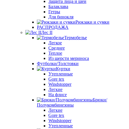
Защита лица и шеи
Балаклава
Гетры
Для бинокля
Рюкзаки и сумки
РАСПРОДАЖА
Лес II
Термобелье
Легкое
Среднее
Теплое
Из шерсти мериноса
Футболки/Толстовки
Куртки
Утепленные
Gore tex
Windstopper
Легкие
На флисе
Брюки/
Полукомбинезоны
Легкие
Gore tex
Windstopper
Утепленные