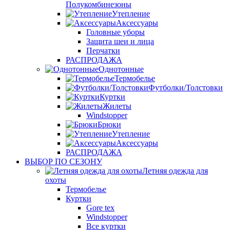
Полукомбинезоны
Утепление
Аксессуары
Головные уборы
Защита шеи и лица
Перчатки
РАСПРОДАЖА
Однотонные
Термобелье
Футболки/Толстовки
Куртки
Жилеты
Windstopper
Брюки
Утепление
Аксессуары
РАСПРОДАЖА
ВЫБОР ПО СЕЗОНУ
Летняя одежда для
охоты
Термобелье
Куртки
Gore tex
Windstopper
Все куртки