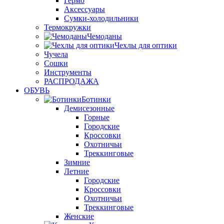
Гермо
Аксессуары
Сумки-холодильники
Термокружки
Чемоданы
Чехлы для оптики
Чучела
Сошки
Инструменты
РАСПРОДАЖА
ОБУВЬ
Ботинки
Демисезонные
Горные
Городские
Кроссовки
Охотничьи
Треккинговые
Зимние
Летние
Городские
Кроссовки
Охотничьи
Треккинговые
Женские