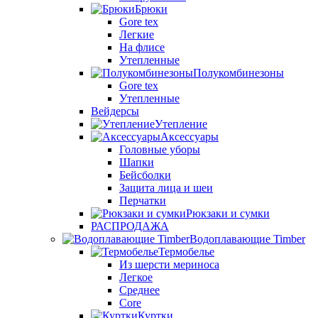
Брюки
Gore tex
Легкие
На флисе
Утепленные
Полукомбинезоны
Gore tex
Утепленные
Вейдерсы
Утепление
Аксессуары
Головные уборы
Шапки
Бейсболки
Защита лица и шеи
Перчатки
Рюкзаки и сумки
РАСПРОДАЖА
Водоплавающие Timber
Термобелье
Из шерсти мериноса
Легкое
Среднее
Core
Куртки