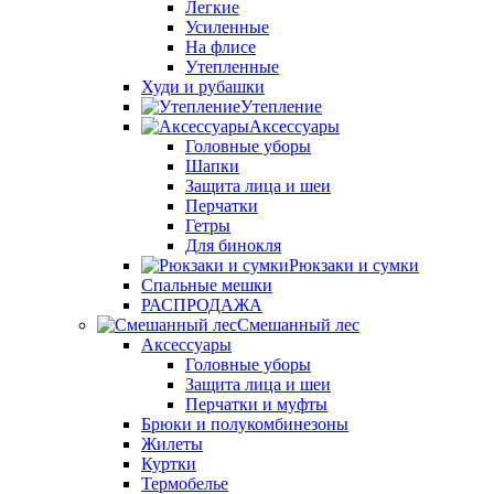
Легкие
Усиленные
На флисе
Утепленные
Худи и рубашки
Утепление
Аксессуары
Головные уборы
Шапки
Защита лица и шеи
Перчатки
Гетры
Для бинокля
Рюкзаки и сумки
Спальные мешки
РАСПРОДАЖА
Смешанный лес
Аксессуары
Головные уборы
Защита лица и шеи
Перчатки и муфты
Брюки и полукомбинезоны
Жилеты
Куртки
Термобелье