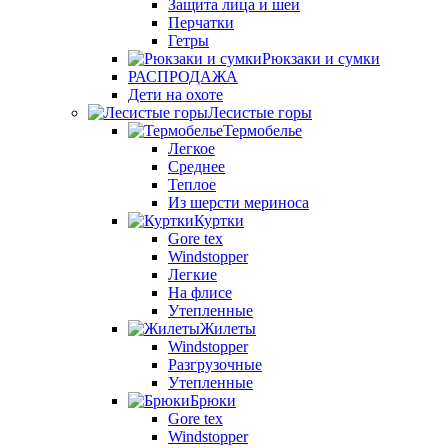
Защита лица и шеи
Перчатки
Гетры
Рюкзаки и сумки
РАСПРОДАЖА
Дети на охоте
Лесистые горы
Термобелье
Легкое
Среднее
Теплое
Из шерсти мериноса
Куртки
Gore tex
Windstopper
Легкие
На флисе
Утепленные
Жилеты
Windstopper
Разгрузочные
Утепленные
Брюки
Gore tex
Windstopper