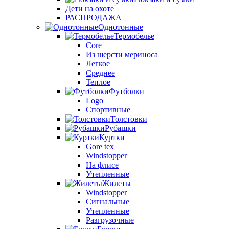
Дети на охоте
РАСПРОДАЖА
Однотонные
Термобелье
Core
Из шерсти мериноса
Легкое
Среднее
Теплое
Футболки
Logo
Спортивные
Толстовки
Рубашки
Куртки
Gore tex
Windstopper
На флисе
Утепленные
Жилеты
Windstopper
Сигнальные
Утепленные
Разгрузочные