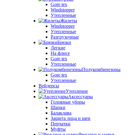
Gore tex
Windstopper
Утепленные
Жилеты
Windstopper
Утепленные
Разгрузочные
Брюки
Легкие
На флисе
Gore tex
Утепленные
Полукомбинезоны
Gore tex
Утепленные
Вейдерсы
Утепление
Аксессуары
Головные уборы
Шапки
Балаклава
Защита лица и шеи
Перчатки
Муфты
Рюкзаки и сумки