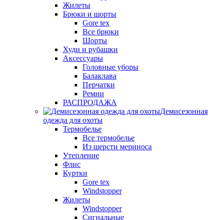
Жилеты
Брюки и шорты
Gore tex
Все брюки
Шорты
Худи и рубашки
Аксессуары
Головные уборы
Балаклава
Перчатки
Ремни
РАСПРОДАЖА
Демисезонная
одежда для охоты
Термобелье
Все термобелье
Из шерсти мериноса
Утепление
Флис
Куртки
Gore tex
Windstopper
Жилеты
Windstopper
Сигнальные