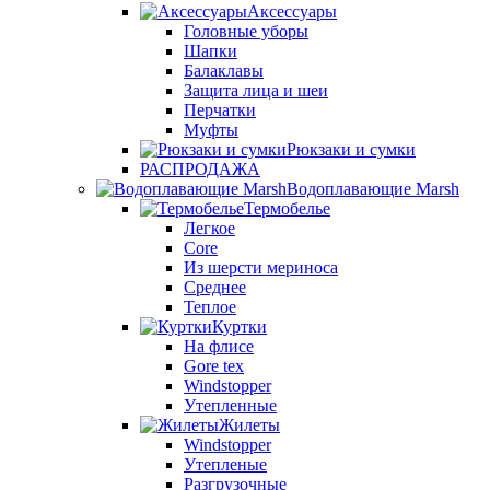
Аксессуары
Головные уборы
Шапки
Балаклавы
Защита лица и шеи
Перчатки
Муфты
Рюкзаки и сумки
РАСПРОДАЖА
Водоплавающие Marsh
Термобелье
Легкое
Core
Из шерсти мериноса
Среднее
Теплое
Куртки
На флисе
Gore tex
Windstopper
Утепленные
Жилеты
Windstopper
Утепленые
Разгрузочные