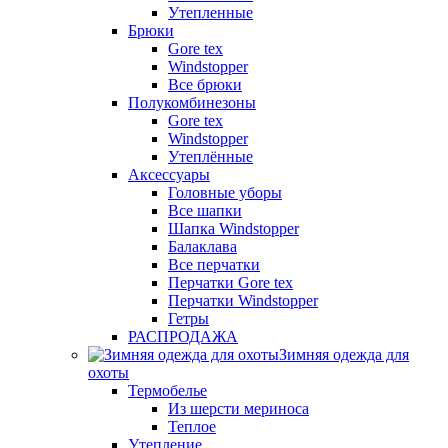
Утепленные
Брюки
Gore tex
Windstopper
Все брюки
Полукомбинезоны
Gore tex
Windstopper
Утеплённые
Аксессуары
Головные уборы
Все шапки
Шапка Windstopper
Балаклава
Все перчатки
Перчатки Gore tex
Перчатки Windstopper
Гетры
РАСПРОДАЖА
Зимняя одежда для
охоты
Термобелье
Из шерсти мериноса
Теплое
Утепление