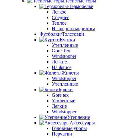
Лесистые горы
Термобелье
Легкое
Среднее
Теплое
Из шерсти мериноса
Футболки/Толстовки
Куртки
Утепленные
Gore Tex
Windstopper
Легкие
На флисе
Жилеты
Windstopper
Утепленные
Брюки
Gore tex
Усиленные
Легкие
Windstopper
Утепление
Аксессуары
Головные уборы
Перчатки