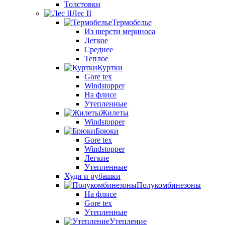
Толстовки
Лес II
Термобелье
Из шерсти мериноса
Легкое
Среднее
Теплое
Куртки
Gore tex
Windstopper
На флисе
Утепленные
Жилеты
Windstopper
Брюки
Gore tex
Windstopper
Легкие
Утепленные
Худи и рубашки
Полукомбинезоны
На флисе
Gore tex
Утепленные
Утепление