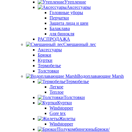
Утепление
Аксессуары
Головные уборы
Перчатки
Защита лица и шеи
Балаклава
для бинокля
РАСПРОДАЖА
Смешанный лес
Аксессуары
Брюки
Куртки
Термобелье
Толстовки
Водоплавающие Marsh
Термобелье
Легкое
Теплое
Толстовки
Куртки
Windstopper
Gore tex
Жилеты
Windstopper
Брюки/