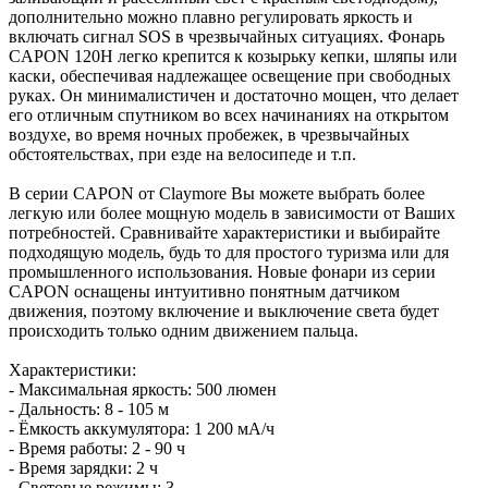
дополнительно можно плавно регулировать яркость и
включать сигнал SOS в чрезвычайных ситуациях. Фонарь
CAPON 120Н легко крепится к козырьку кепки, шляпы или
каски, обеспечивая надлежащее освещение при свободных
руках. Он минималистичен и достаточно мощен, что делает
его отличным спутником во всех начинаниях на открытом
воздухе, во время ночных пробежек, в чрезвычайных
обстоятельствах, при езде на велосипеде и т.п.
В серии CAPON от Claymore Вы можете выбрать более
легкую или более мощную модель в зависимости от Ваших
потребностей. Сравнивайте характеристики и выбирайте
подходящую модель, будь то для простого туризма или для
промышленного использования. Новые фонари из серии
CAPON оснащены интуитивно понятным датчиком
движения, поэтому включение и выключение света будет
происходить только одним движением пальца.
Характеристики:
- Максимальная яркость: 500 люмен
- Дальность: 8 - 105 м
- Ёмкость аккумулятора: 1 200 мА/ч
- Время работы: 2 - 90 ч
- Время зарядки: 2 ч
- Световые режимы: 3