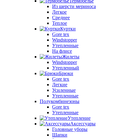
Термобелье
Из шерсти мериноса
Легкое
Среднее
Теплое
Куртки
Gore tex
Windstopper
Утепленные
На флисе
Жилеты
Windstopper
Утепленный
Брюки
Gore tex
Легкие
Усиленные
Утепленные
Полукомбинезоны
Gore tex
Утепленные
Утепление
Аксессуары
Головные уборы
Шапки