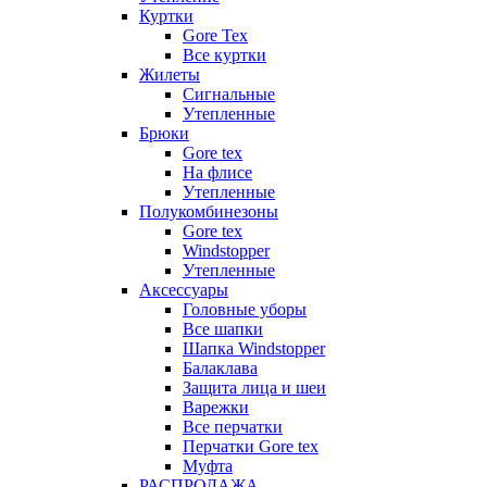
Куртки
Gore Tex
Все куртки
Жилеты
Сигнальные
Утепленные
Брюки
Gore tex
На флисе
Утепленные
Полукомбинезоны
Gore tex
Windstopper
Утепленные
Аксессуары
Головные уборы
Все шапки
Шапка Windstopper
Балаклава
Защита лица и шеи
Варежки
Все перчатки
Перчатки Gore tex
Муфта
РАСПРОДАЖА