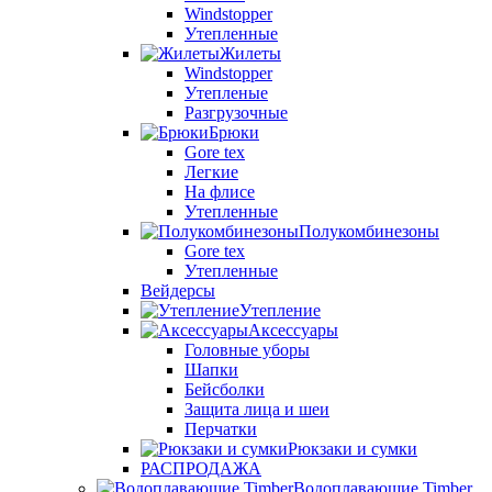
Windstopper
Утепленные
Жилеты
Windstopper
Утепленые
Разгрузочные
Брюки
Gore tex
Легкие
На флисе
Утепленные
Полукомбинезоны
Gore tex
Утепленные
Вейдерсы
Утепление
Аксессуары
Головные уборы
Шапки
Бейсболки
Защита лица и шеи
Перчатки
Рюкзаки и сумки
РАСПРОДАЖА
Водоплавающие Timber