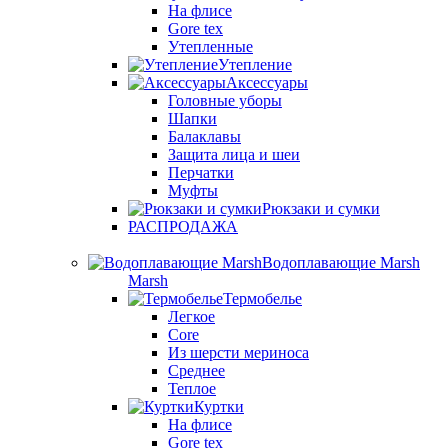
На флисе
Gore tex
Утепленные
Утепление
Аксессуары
Головные уборы
Шапки
Балаклавы
Защита лица и шеи
Перчатки
Муфты
Рюкзаки и сумки
РАСПРОДАЖА
Водоплавающие Marsh
Marsh
Термобелье
Легкое
Core
Из шерсти мериноса
Среднее
Теплое
Куртки
На флисе
Gore tex