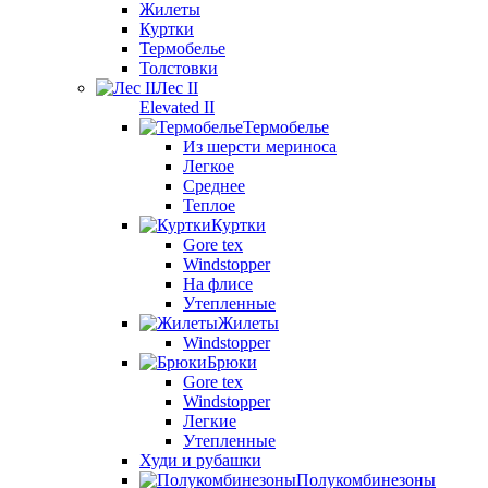
Жилеты
Куртки
Термобелье
Толстовки
Лес II
Elevated II
Термобелье
Из шерсти мериноса
Легкое
Среднее
Теплое
Куртки
Gore tex
Windstopper
На флисе
Утепленные
Жилеты
Windstopper
Брюки
Gore tex
Windstopper
Легкие
Утепленные
Худи и рубашки
Полукомбинезоны