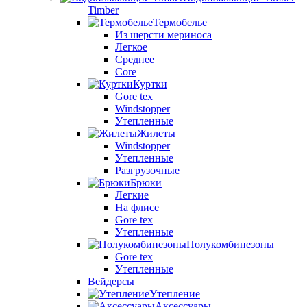
Timber
Термобелье
Из шерсти мериноса
Легкое
Среднее
Core
Куртки
Gore tex
Windstopper
Утепленные
Жилеты
Windstopper
Утепленные
Разгрузочные
Брюки
Легкие
На флисе
Gore tex
Утепленные
Полукомбинезоны
Gore tex
Утепленные
Вейдерсы
Утепление
Аксессуары