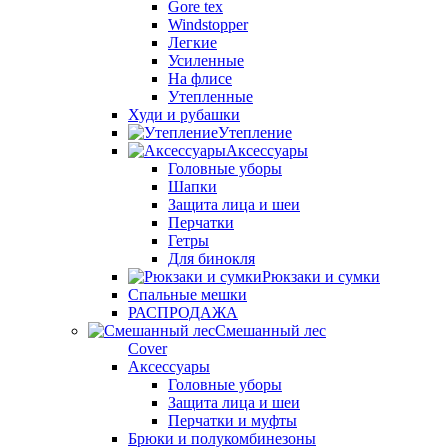
Gore tex
Windstopper
Легкие
Усиленные
На флисе
Утепленные
Худи и рубашки
Утепление
Аксессуары
Головные уборы
Шапки
Защита лица и шеи
Перчатки
Гетры
Для бинокля
Рюкзаки и сумки
Спальные мешки
РАСПРОДАЖА
Смешанный лес
Cover
Аксессуары
Головные уборы
Защита лица и шеи
Перчатки и муфты
Брюки и полукомбинезоны