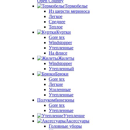
Open Country
Термобелье
Из шерсти мериноса
Легкое
Среднее
Теплое
Куртки
Gore tex
Windstopper
Утепленные
На флисе
Жилеты
Windstopper
Утепленный
Брюки
Gore tex
Легкие
Усиленные
Утепленные
Полукомбинезоны
Gore tex
Утепленные
Утепление
Аксессуары
Головные уборы