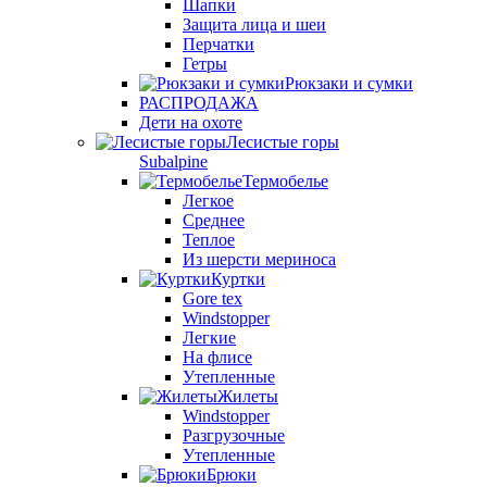
Шапки
Защита лица и шеи
Перчатки
Гетры
Рюкзаки и сумки
РАСПРОДАЖА
Дети на охоте
Лесистые горы
Subalpine
Термобелье
Легкое
Среднее
Теплое
Из шерсти мериноса
Куртки
Gore tex
Windstopper
Легкие
На флисе
Утепленные
Жилеты
Windstopper
Разгрузочные
Утепленные
Брюки