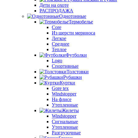
Дети на охоте
РАСПРОДАЖА
Однотонные
Термобелье
Core
Из шерсти мериноса
Легкое
Среднее
Теплое
Футболки
Logo
Спортивные
Толстовки
Рубашки
Куртки
Gore tex
Windstopper
На флисе
Утепленные
Жилеты
Windstopper
Сигнальные
Утепленные
Разгрузочные