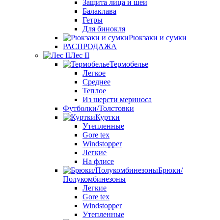
Защита лица и шеи
Балаклава
Гетры
Для бинокля
Рюкзаки и сумки
РАСПРОДАЖА
Лес II
Термобелье
Легкое
Среднее
Теплое
Из шерсти мериноса
Футболки/Толстовки
Куртки
Утепленные
Gore tex
Windstopper
Легкие
На флисе
Брюки/
Полукомбинезоны
Легкие
Gore tex
Windstopper
Утепленные