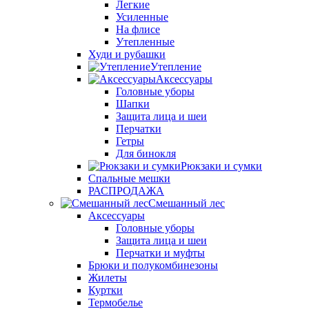
Легкие
Усиленные
На флисе
Утепленные
Худи и рубашки
Утепление
Аксессуары
Головные уборы
Шапки
Защита лица и шеи
Перчатки
Гетры
Для бинокля
Рюкзаки и сумки
Спальные мешки
РАСПРОДАЖА
Смешанный лес
Аксессуары
Головные уборы
Защита лица и шеи
Перчатки и муфты
Брюки и полукомбинезоны
Жилеты
Куртки
Термобелье