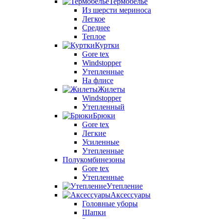
Термобелье
Из шерсти мериноса
Легкое
Среднее
Теплое
Куртки
Gore tex
Windstopper
Утепленные
На флисе
Жилеты
Windstopper
Утепленный
Брюки
Gore tex
Легкие
Усиленные
Утепленные
Полукомбинезоны
Gore tex
Утепленные
Утепление
Аксессуары
Головные уборы
Шапки