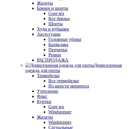
Жилеты
Брюки и шорты
Gore tex
Все брюки
Шорты
Худи и рубашки
Аксессуары
Головные уборы
Балаклава
Перчатки
Ремни
РАСПРОДАЖА
Демисезонная
одежда для охоты
Термобелье
Все термобелье
Из шерсти мериноса
Утепление
Флис
Куртки
Gore tex
Windstopper
Жилеты
Windstopper
Сигнальные