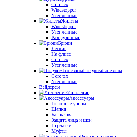
Gore tex
Windstopper
Утепленные
Жилеты
Windstopper
Утепленные
Разгрузочные
Брюки
Легкие
На флисе
Gore tex
Утепленные
Полукомбинезоны
Gore tex
Утепленные
Вейдерсы
Утепление
Аксессуары
Головные уборы
Шапки
Балаклава
Защита лица и шеи
Перчатки
Муфты
Рюкзаки и сумки