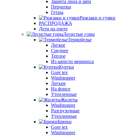
Защита лица и шеи
Перчатки
Гетры
Рюкзаки и сумки
РАСПРОДАЖА
Дети на охоте
Лесистые горы
Термобелье
Легкое
Среднее
Теплое
Из шерсти мериноса
Куртки
Gore tex
Windstopper
Легкие
На флисе
Утепленные
Жилеты
Windstopper
Разгрузочные
Утепленные
Брюки
Gore tex
Windstopper