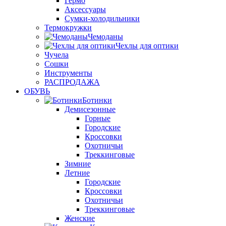
Гермо
Аксессуары
Сумки-холодильники
Термокружки
Чемоданы
Чехлы для оптики
Чучела
Сошки
Инструменты
РАСПРОДАЖА
ОБУВЬ
Ботинки
Демисезонные
Горные
Городские
Кроссовки
Охотничьи
Треккинговые
Зимние
Летние
Городские
Кроссовки
Охотничьи
Треккинговые
Женские