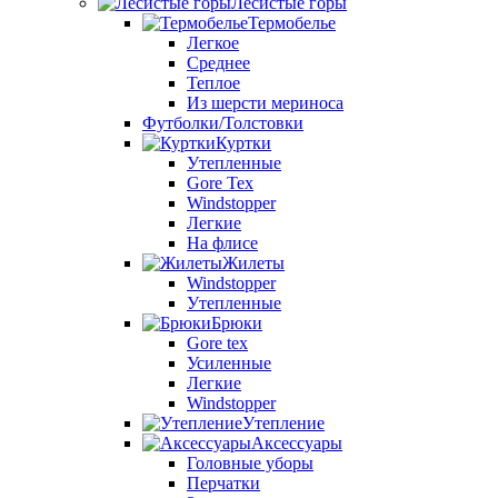
Лесистые горы
Термобелье
Легкое
Среднее
Теплое
Из шерсти мериноса
Футболки/Толстовки
Куртки
Утепленные
Gore Tex
Windstopper
Легкие
На флисе
Жилеты
Windstopper
Утепленные
Брюки
Gore tex
Усиленные
Легкие
Windstopper
Утепление
Аксессуары
Головные уборы
Перчатки