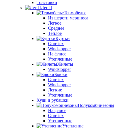
Толстовки
Лес II
Термобелье
Из шерсти мериноса
Легкое
Среднее
Теплое
Куртки
Gore tex
Windstopper
На флисе
Утепленные
Жилеты
Windstopper
Брюки
Gore tex
Windstopper
Легкие
Утепленные
Худи и рубашки
Полукомбинезоны
На флисе
Gore tex
Утепленные
Утепление