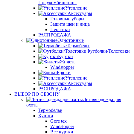
Полукомбинезоны
Утепление
Аксессуары
Головные уборы
Защита шеи и лица
Перчатки
РАСПРОДАЖА
Однотонные
Термобелье
Футболки/Толстовки
Куртки
Жилеты
Windstopper
Брюки
Утепление
Аксессуары
РАСПРОДАЖА
ВЫБОР ПО СЕЗОНУ
Летняя одежда для
охоты
Термобелье
Куртки
Gore tex
Windstopper
Все куртки