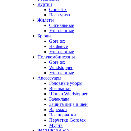
Куртки
Gore Tex
Все куртки
Жилеты
Сигнальные
Утепленные
Брюки
Gore tex
На флисе
Утепленные
Полукомбинезоны
Gore tex
Windstopper
Утепленные
Аксессуары
Головные уборы
Все шапки
Шапка Windstopper
Балаклава
Защита лица и шеи
Варежки
Все перчатки
Перчатки Gore tex
Муфта
РАСПРОДАЖА