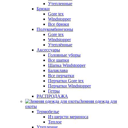
Утепленные
Брюки
Gore tex
Windstopper
Все брюки
Полукомбинезоны
Gore tex
Windstopper
Утеплённые
Аксессуары
Головные уборы
Все шапки
Шапка Windstopper
Балаклава
Все перчатки
Перчатки Gore tex
Перчатки Windstopper
Гетры
РАСПРОДАЖА
Зимняя одежда для
охоты
Термобелье
Из шерсти мериноса
Теплое
Утепление