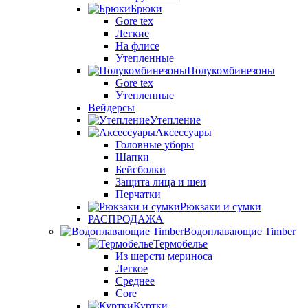
Брюки
Gore tex
Легкие
На флисе
Утепленные
Полукомбинезоны
Gore tex
Утепленные
Вейдерсы
Утепление
Аксессуары
Головные уборы
Шапки
Бейсболки
Защита лица и шеи
Перчатки
Рюкзаки и сумки
РАСПРОДАЖА
Водоплавающие Timber
Термобелье
Из шерсти мериноса
Легкое
Среднее
Core
Куртки