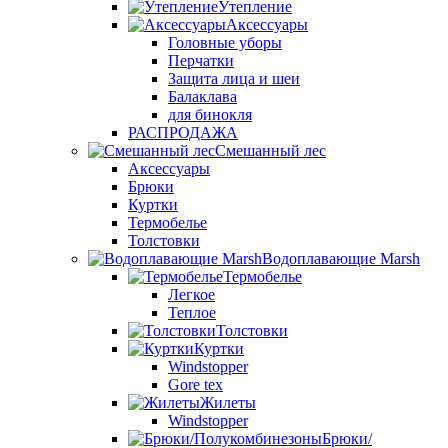
Утепление
Аксессуары
Головные уборы
Перчатки
Защита лица и шеи
Балаклава
для бинокля
РАСПРОДАЖА
Смешанный лес
Аксессуары
Брюки
Куртки
Термобелье
Толстовки
Водоплавающие Marsh
Термобелье
Легкое
Теплое
Толстовки
Куртки
Windstopper
Gore tex
Жилеты
Windstopper
Брюки/