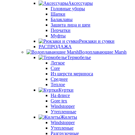
Аксессуары
Головные уборы
Шапки
Балаклавы
Защита лица и шеи
Перчатки
Муфты
Рюкзаки и сумки
РАСПРОДАЖА
Водоплавающие Marsh
Термобелье
Легкое
Core
Из шерсти мериноса
Среднее
Теплое
Куртки
На флисе
Gore tex
Windstopper
Утепленные
Жилеты
Windstopper
Утепленые
Разгрузочные