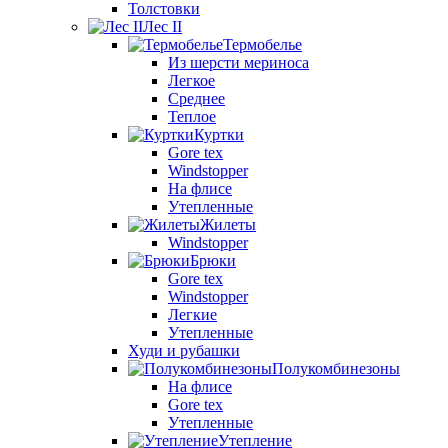
Толстовки
Лес II
Термобелье
Из шерсти мериноса
Легкое
Среднее
Теплое
Куртки
Gore tex
Windstopper
На флисе
Утепленные
Жилеты
Windstopper
Брюки
Gore tex
Windstopper
Легкие
Утепленные
Худи и рубашки
Полукомбинезоны
На флисе
Gore tex
Утепленные
Утепление