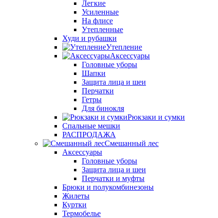
Легкие
Усиленные
На флисе
Утепленные
Худи и рубашки
Утепление
Аксессуары
Головные уборы
Шапки
Защита лица и шеи
Перчатки
Гетры
Для бинокля
Рюкзаки и сумки
Спальные мешки
РАСПРОДАЖА
Смешанный лес
Аксессуары
Головные уборы
Защита лица и шеи
Перчатки и муфты
Брюки и полукомбинезоны
Жилеты
Куртки
Термобелье