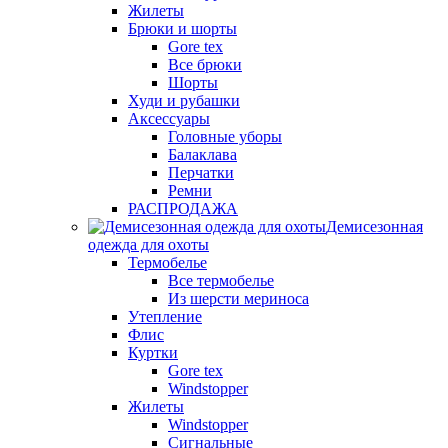
Жилеты
Брюки и шорты
Gore tex
Все брюки
Шорты
Худи и рубашки
Аксессуары
Головные уборы
Балаклава
Перчатки
Ремни
РАСПРОДАЖА
Демисезонная
одежда для охоты
Термобелье
Все термобелье
Из шерсти мериноса
Утепление
Флис
Куртки
Gore tex
Windstopper
Жилеты
Windstopper
Сигнальные