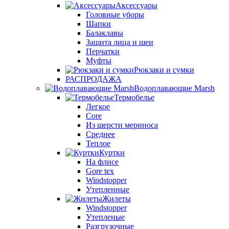
Аксессуары
Головные уборы
Шапки
Балаклавы
Защита лица и шеи
Перчатки
Муфты
Рюкзаки и сумки
РАСПРОДАЖА
Водоплавающие Marsh
Термобелье
Легкое
Core
Из шерсти мериноса
Среднее
Теплое
Куртки
На флисе
Gore tex
Windstopper
Утепленные
Жилеты
Windstopper
Утепленые
Разгрузочные