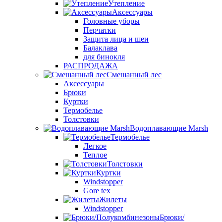
Утепление
Аксессуары
Головные уборы
Перчатки
Защита лица и шеи
Балаклава
для бинокля
РАСПРОДАЖА
Смешанный лес
Аксессуары
Брюки
Куртки
Термобелье
Толстовки
Водоплавающие Marsh
Термобелье
Легкое
Теплое
Толстовки
Куртки
Windstopper
Gore tex
Жилеты
Windstopper
Брюки/