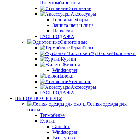
Полукомбинезоны
Утепление
Аксессуары
Головные уборы
Защита шеи и лица
Перчатки
РАСПРОДАЖА
Однотонные
Термобелье
Футболки/Толстовки
Куртки
Жилеты
Windstopper
Брюки
Утепление
Аксессуары
РАСПРОДАЖА
ВЫБОР ПО СЕЗОНУ
Летняя одежда для
охоты
Термобелье
Куртки
Gore tex
Windstopper
Все куртки