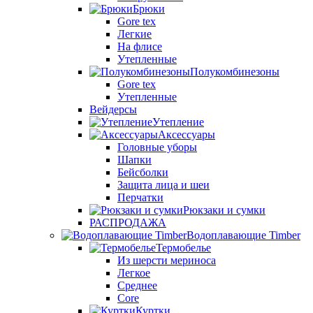
Брюки
Gore tex
Легкие
На флисе
Утепленные
Полукомбинезоны
Gore tex
Утепленные
Вейдерсы
Утепление
Аксессуары
Головные уборы
Шапки
Бейсболки
Защита лица и шеи
Перчатки
Рюкзаки и сумки
РАСПРОДАЖА
Водоплавающие Timber
Термобелье
Из шерсти мериноса
Легкое
Среднее
Core
Куртки