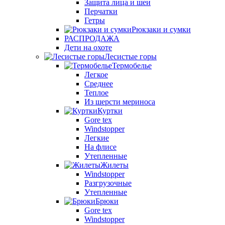
Защита лица и шеи
Перчатки
Гетры
Рюкзаки и сумки
РАСПРОДАЖА
Дети на охоте
Лесистые горы
Термобелье
Легкое
Среднее
Теплое
Из шерсти мериноса
Куртки
Gore tex
Windstopper
Легкие
На флисе
Утепленные
Жилеты
Windstopper
Разгрузочные
Утепленные
Брюки
Gore tex
Windstopper