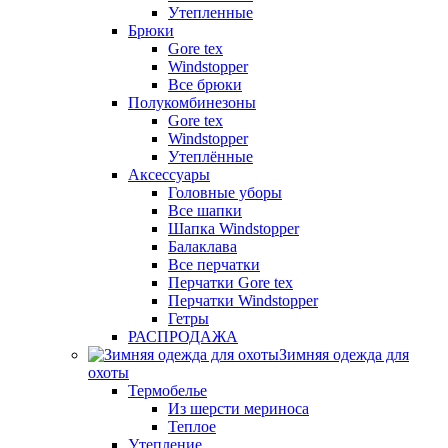
Утепленные
Брюки
Gore tex
Windstopper
Все брюки
Полукомбинезоны
Gore tex
Windstopper
Утеплённые
Аксессуары
Головные уборы
Все шапки
Шапка Windstopper
Балаклава
Все перчатки
Перчатки Gore tex
Перчатки Windstopper
Гетры
РАСПРОДАЖА
Зимняя одежда для
охоты
Термобелье
Из шерсти мериноса
Теплое
Утепление