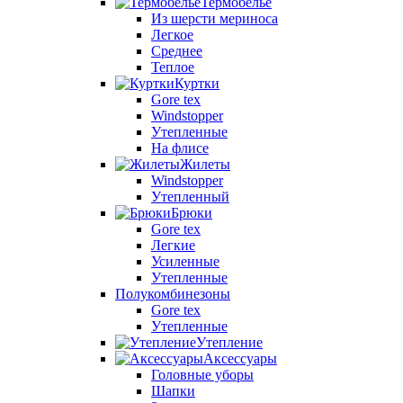
Термобелье
Из шерсти мериноса
Легкое
Среднее
Теплое
Куртки
Gore tex
Windstopper
Утепленные
На флисе
Жилеты
Windstopper
Утепленный
Брюки
Gore tex
Легкие
Усиленные
Утепленные
Полукомбинезоны
Gore tex
Утепленные
Утепление
Аксессуары
Головные уборы
Шапки