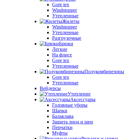
Gore tex
Windstopper
Утепленные
Жилеты
Windstopper
Утепленные
Разгрузочные
Брюки
Легкие
На флисе
Gore tex
Утепленные
Полукомбинезоны
Gore tex
Утепленные
Вейдерсы
Утепление
Аксессуары
Головные уборы
Шапки
Балаклава
Защита лица и шеи
Перчатки
Муфты
Рюкзаки и сумки