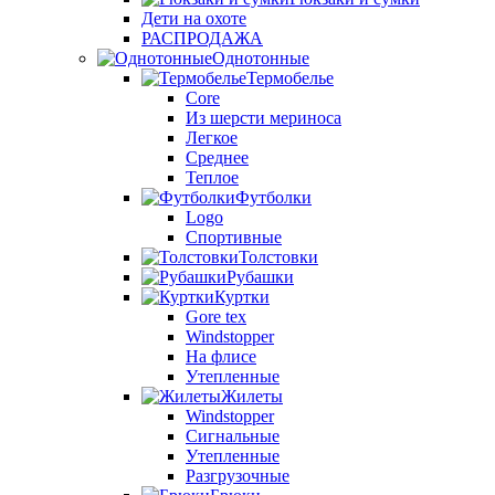
Дети на охоте
РАСПРОДАЖА
Однотонные
Термобелье
Core
Из шерсти мериноса
Легкое
Среднее
Теплое
Футболки
Logo
Спортивные
Толстовки
Рубашки
Куртки
Gore tex
Windstopper
На флисе
Утепленные
Жилеты
Windstopper
Сигнальные
Утепленные
Разгрузочные