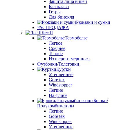
Защита лица и шеи
Балаклава
Гетры
Для бинокля
Рюкзаки и сумки
РАСПРОДАЖА
Лес II
Термобелье
Легкое
Среднее
Теплое
Из шерсти мериноса
Футболки/Толстовки
Куртки
Утепленные
Gore tex
Windstopper
Легкие
На флисе
Брюки/
Полукомбинезоны
Легкие
Gore tex
Windstopper
Утепленные