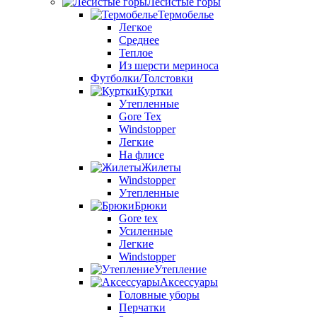
Лесистые горы
Термобелье
Легкое
Среднее
Теплое
Из шерсти мериноса
Футболки/Толстовки
Куртки
Утепленные
Gore Tex
Windstopper
Легкие
На флисе
Жилеты
Windstopper
Утепленные
Брюки
Gore tex
Усиленные
Легкие
Windstopper
Утепление
Аксессуары
Головные уборы
Перчатки