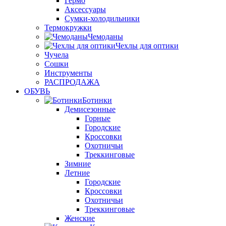
Гермо
Аксессуары
Сумки-холодильники
Термокружки
Чемоданы
Чехлы для оптики
Чучела
Сошки
Инструменты
РАСПРОДАЖА
ОБУВЬ
Ботинки
Демисезонные
Горные
Городские
Кроссовки
Охотничьи
Треккинговые
Зимние
Летние
Городские
Кроссовки
Охотничьи
Треккинговые
Женские