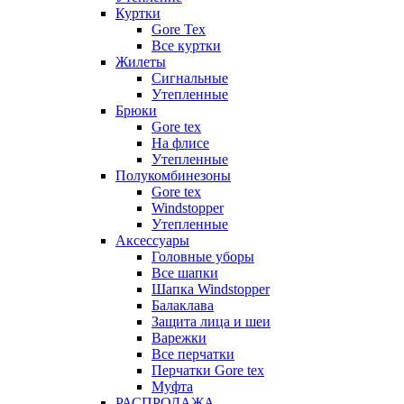
Куртки
Gore Tex
Все куртки
Жилеты
Сигнальные
Утепленные
Брюки
Gore tex
На флисе
Утепленные
Полукомбинезоны
Gore tex
Windstopper
Утепленные
Аксессуары
Головные уборы
Все шапки
Шапка Windstopper
Балаклава
Защита лица и шеи
Варежки
Все перчатки
Перчатки Gore tex
Муфта
РАСПРОДАЖА