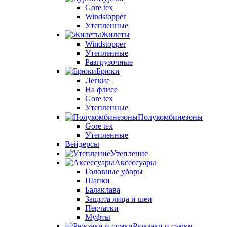
Gore tex
Windstopper
Утепленные
Жилеты
Windstopper
Утепленные
Разгрузочные
Брюки
Легкие
На флисе
Gore tex
Утепленные
Полукомбинезоны
Gore tex
Утепленные
Вейдерсы
Утепление
Аксессуары
Головные уборы
Шапки
Балаклава
Защита лица и шеи
Перчатки
Муфты
Рюкзаки и сумки