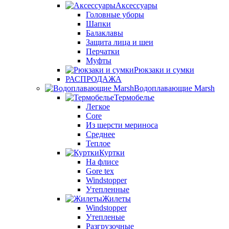
Аксессуары
Головные уборы
Шапки
Балаклавы
Защита лица и шеи
Перчатки
Муфты
Рюкзаки и сумки
РАСПРОДАЖА
Водоплавающие Marsh
Термобелье
Легкое
Core
Из шерсти мериноса
Среднее
Теплое
Куртки
На флисе
Gore tex
Windstopper
Утепленные
Жилеты
Windstopper
Утепленые
Разгрузочные