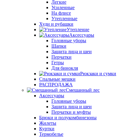
Легкие
Усиленные
На флисе
Утепленные
Худи и рубашки
Утепление
Аксессуары
Головные уборы
Шапки
Защита лица и шеи
Перчатки
Гетры
Для бинокля
Рюкзаки и сумки
Спальные мешки
РАСПРОДАЖА
Смешанный лес
Аксессуары
Головные уборы
Защита лица и шеи
Перчатки и муфты
Брюки и полукомбинезоны
Жилеты
Куртки
Термобелье