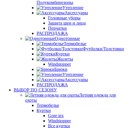
Полукомбинезоны
Утепление
Аксессуары
Головные уборы
Защита шеи и лица
Перчатки
РАСПРОДАЖА
Однотонные
Термобелье
Футболки/Толстовки
Куртки
Жилеты
Windstopper
Брюки
Утепление
Аксессуары
РАСПРОДАЖА
ВЫБОР ПО СЕЗОНУ
Летняя одежда для
охоты
Термобелье
Куртки
Gore tex
Windstopper
Все куртки