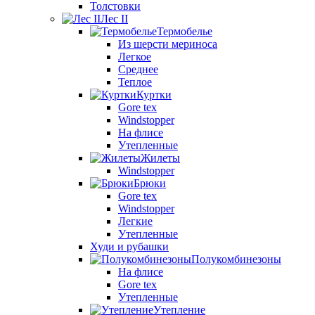
Толстовки
Лес II
Термобелье
Из шерсти мериноса
Легкое
Среднее
Теплое
Куртки
Gore tex
Windstopper
На флисе
Утепленные
Жилеты
Windstopper
Брюки
Gore tex
Windstopper
Легкие
Утепленные
Худи и рубашки
Полукомбинезоны
На флисе
Gore tex
Утепленные
Утепление