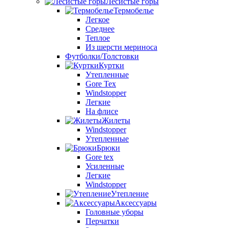
Лесистые горы
Термобелье
Легкое
Среднее
Теплое
Из шерсти мериноса
Футболки/Толстовки
Куртки
Утепленные
Gore Tex
Windstopper
Легкие
На флисе
Жилеты
Windstopper
Утепленные
Брюки
Gore tex
Усиленные
Легкие
Windstopper
Утепление
Аксессуары
Головные уборы
Перчатки