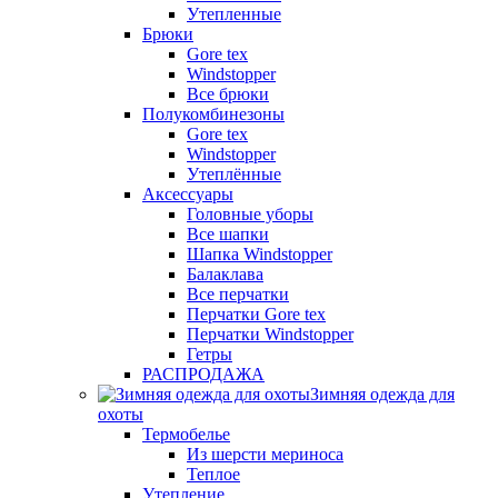
Утепленные
Брюки
Gore tex
Windstopper
Все брюки
Полукомбинезоны
Gore tex
Windstopper
Утеплённые
Аксессуары
Головные уборы
Все шапки
Шапка Windstopper
Балаклава
Все перчатки
Перчатки Gore tex
Перчатки Windstopper
Гетры
РАСПРОДАЖА
Зимняя одежда для
охоты
Термобелье
Из шерсти мериноса
Теплое
Утепление