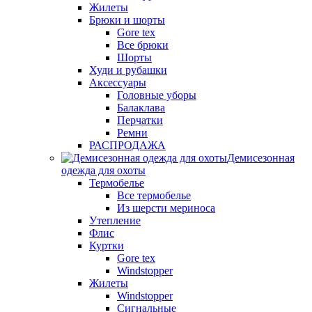
Жилеты
Брюки и шорты
Gore tex
Все брюки
Шорты
Худи и рубашки
Аксессуары
Головные уборы
Балаклава
Перчатки
Ремни
РАСПРОДАЖА
Демисезонная
одежда для охоты
Термобелье
Все термобелье
Из шерсти мериноса
Утепление
Флис
Куртки
Gore tex
Windstopper
Жилеты
Windstopper
Сигнальные