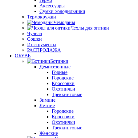
Гермо
Аксессуары
Сумки-холодильники
Термокружки
Чемоданы
Чехлы для оптики
Чучела
Сошки
Инструменты
РАСПРОДАЖА
ОБУВЬ
Ботинки
Демисезонные
Горные
Городские
Кроссовки
Охотничьи
Треккинговые
Зимние
Летние
Городские
Кроссовки
Охотничьи
Треккинговые
Женские