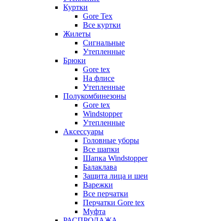
Куртки
Gore Tex
Все куртки
Жилеты
Сигнальные
Утепленные
Брюки
Gore tex
На флисе
Утепленные
Полукомбинезоны
Gore tex
Windstopper
Утепленные
Аксессуары
Головные уборы
Все шапки
Шапка Windstopper
Балаклава
Защита лица и шеи
Варежки
Все перчатки
Перчатки Gore tex
Муфта
РАСПРОДАЖА