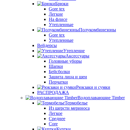
Брюки
Gore tex
Легкие
На флисе
Утепленные
Полукомбинезоны
Gore tex
Утепленные
Вейдерсы
Утепление
Аксессуары
Головные уборы
Шапки
Бейсболки
Защита лица и шеи
Перчатки
Рюкзаки и сумки
РАСПРОДАЖА
Водоплавающие Timber
Термобелье
Из шерсти мериноса
Легкое
Среднее
Core
Куртки