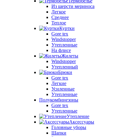
Термобелье
Из шерсти мериноса
Легкое
Среднее
Теплое
Куртки
Gore tex
Windstopper
Утепленные
На флисе
Жилеты
Windstopper
Утепленный
Брюки
Gore tex
Легкие
Усиленные
Утепленные
Полукомбинезоны
Gore tex
Утепленные
Утепление
Аксессуары
Головные уборы
Шапки