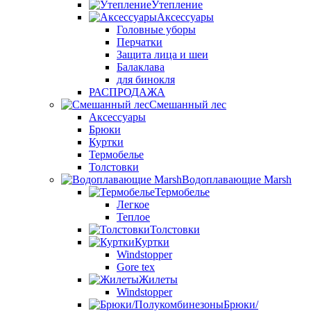
Утепление
Аксессуары
Головные уборы
Перчатки
Защита лица и шеи
Балаклава
для бинокля
РАСПРОДАЖА
Смешанный лес
Аксессуары
Брюки
Куртки
Термобелье
Толстовки
Водоплавающие Marsh
Термобелье
Легкое
Теплое
Толстовки
Куртки
Windstopper
Gore tex
Жилеты
Windstopper
Брюки/