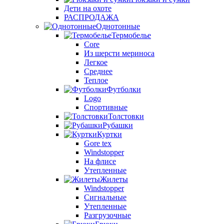
Дети на охоте
РАСПРОДАЖА
Однотонные
Термобелье
Core
Из шерсти мериноса
Легкое
Среднее
Теплое
Футболки
Logo
Спортивные
Толстовки
Рубашки
Куртки
Gore tex
Windstopper
На флисе
Утепленные
Жилеты
Windstopper
Сигнальные
Утепленные
Разгрузочные