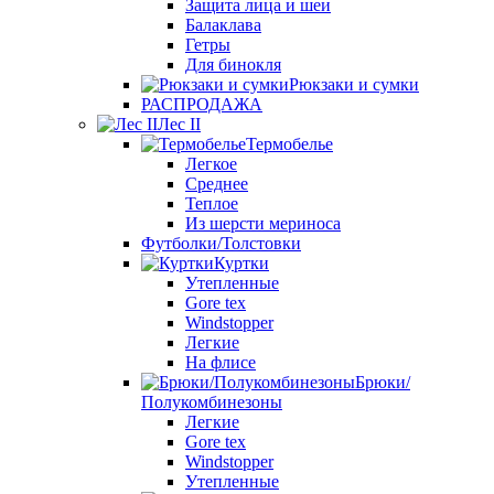
Защита лица и шеи
Балаклава
Гетры
Для бинокля
Рюкзаки и сумки
РАСПРОДАЖА
Лес II
Термобелье
Легкое
Среднее
Теплое
Из шерсти мериноса
Футболки/Толстовки
Куртки
Утепленные
Gore tex
Windstopper
Легкие
На флисе
Брюки/
Полукомбинезоны
Легкие
Gore tex
Windstopper
Утепленные