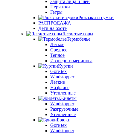
Защита лица и шеи
Перчатки
Гетры
Рюкзаки и сумки
РАСПРОДАЖА
Дети на охоте
Лесистые горы
Термобелье
Легкое
Среднее
Теплое
Из шерсти мериноса
Куртки
Gore tex
Windstopper
Легкие
На флисе
Утепленные
Жилеты
Windstopper
Разгрузочные
Утепленные
Брюки
Gore tex
Windstopper