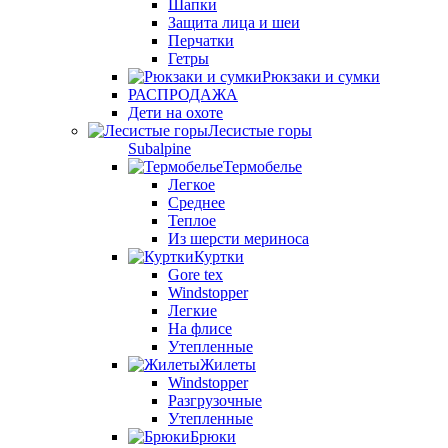
Шапки
Защита лица и шеи
Перчатки
Гетры
Рюкзаки и сумки
РАСПРОДАЖА
Дети на охоте
Лесистые горы
Subalpine
Термобелье
Легкое
Среднее
Теплое
Из шерсти мериноса
Куртки
Gore tex
Windstopper
Легкие
На флисе
Утепленные
Жилеты
Windstopper
Разгрузочные
Утепленные
Брюки