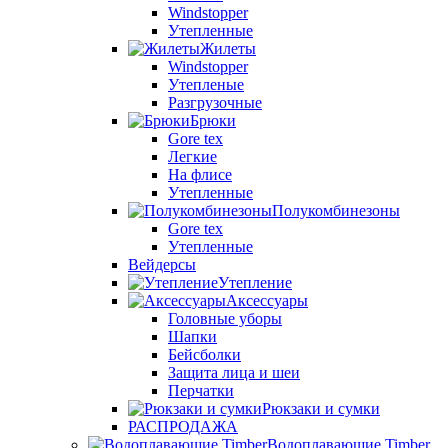
Windstopper
Утепленные
Жилеты
Windstopper
Утепленые
Разгрузочные
Брюки
Gore tex
Легкие
На флисе
Утепленные
Полукомбинезоны
Gore tex
Утепленные
Вейдерсы
Утепление
Аксессуары
Головные уборы
Шапки
Бейсболки
Защита лица и шеи
Перчатки
Рюкзаки и сумки
РАСПРОДАЖА
Водоплавающие Timber