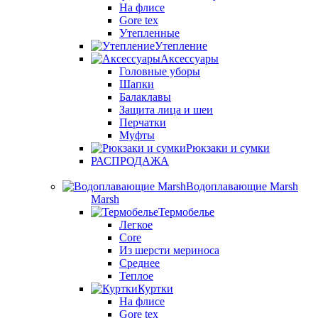
На флисе
Gore tex
Утепленные
Утепление
Аксессуары
Головные уборы
Шапки
Балаклавы
Защита лица и шеи
Перчатки
Муфты
Рюкзаки и сумки
РАСПРОДАЖА
Водоплавающие Marsh
Marsh
Термобелье
Легкое
Core
Из шерсти мериноса
Среднее
Теплое
Куртки
На флисе
Gore tex