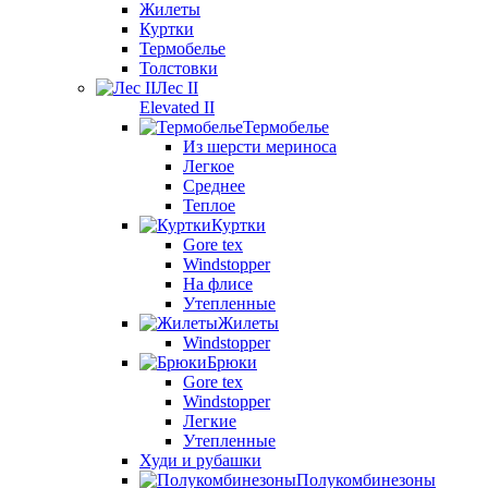
Жилеты
Куртки
Термобелье
Толстовки
Лес II
Elevated II
Термобелье
Из шерсти мериноса
Легкое
Среднее
Теплое
Куртки
Gore tex
Windstopper
На флисе
Утепленные
Жилеты
Windstopper
Брюки
Gore tex
Windstopper
Легкие
Утепленные
Худи и рубашки
Полукомбинезоны