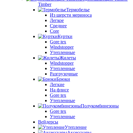
Timber
Термобелье
Из шерсти мериноса
Легкое
Среднее
Core
Куртки
Gore tex
Windstopper
Утепленные
Жилеты
Windstopper
Утепленные
Разгрузочные
Брюки
Легкие
На флисе
Gore tex
Утепленные
Полукомбинезоны
Gore tex
Утепленные
Вейдерсы
Утепление
Аксессуары