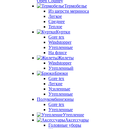
Open Country
Термобелье
Из шерсти мериноса
Легкое
Среднее
Теплое
Куртки
Gore tex
Windstopper
Утепленные
На флисе
Жилеты
Windstopper
Утепленный
Брюки
Gore tex
Легкие
Усиленные
Утепленные
Полукомбинезоны
Gore tex
Утепленные
Утепление
Аксессуары
Головные уборы