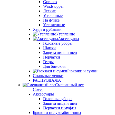
Gore tex
Windstopper
Легкие
Усиленные
На флисе
Утепленные
Худи и рубашки
Утепление
Аксессуары
Головные уборы
Шапки
Защита лица и шеи
Перчатки
Гетры
Для бинокля
Рюкзаки и сумки
Спальные мешки
РАСПРОДАЖА
Смешанный лес
Cover
Аксессуары
Головные уборы
Защита лица и шеи
Перчатки и муфты
Брюки и полукомбинезоны