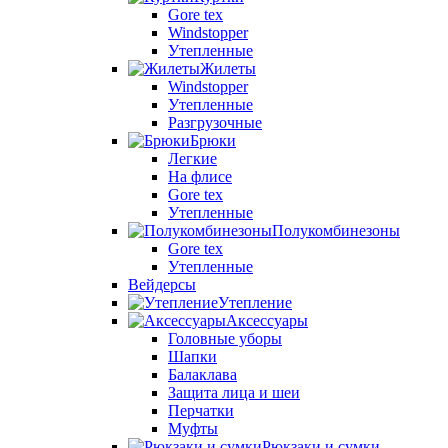
Gore tex
Windstopper
Утепленные
Жилеты
Windstopper
Утепленные
Разгрузочные
Брюки
Легкие
На флисе
Gore tex
Утепленные
Полукомбинезоны
Gore tex
Утепленные
Вейдерсы
Утепление
Аксессуары
Головные уборы
Шапки
Балаклава
Защита лица и шеи
Перчатки
Муфты
Рюкзаки и сумки