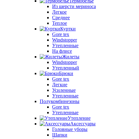
Термобелье
Из шерсти мериноса
Легкое
Среднее
Теплое
Куртки
Gore tex
Windstopper
Утепленные
На флисе
Жилеты
Windstopper
Утепленный
Брюки
Gore tex
Легкие
Усиленные
Утепленные
Полукомбинезоны
Gore tex
Утепленные
Утепление
Аксессуары
Головные уборы
Шапки