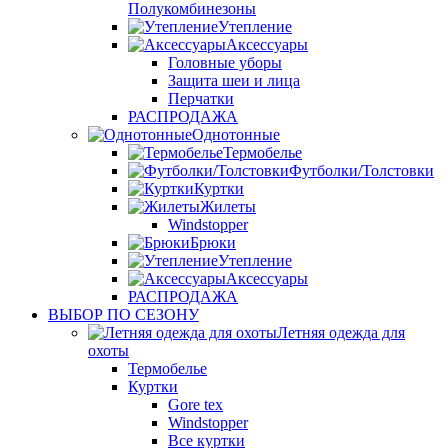
Полукомбинезоны
Утепление
Аксессуары
Головные уборы
Защита шеи и лица
Перчатки
РАСПРОДАЖА
Однотонные
Термобелье
Футболки/Толстовки
Куртки
Жилеты
Windstopper
Брюки
Утепление
Аксессуары
РАСПРОДАЖА
ВЫБОР ПО СЕЗОНУ
Летняя одежда для
охоты
Термобелье
Куртки
Gore tex
Windstopper
Все куртки