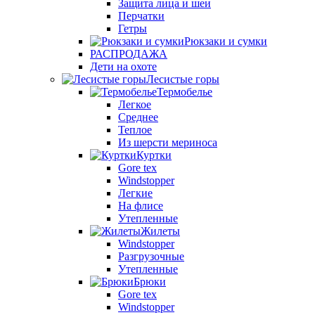
Защита лица и шеи
Перчатки
Гетры
Рюкзаки и сумки
РАСПРОДАЖА
Дети на охоте
Лесистые горы
Термобелье
Легкое
Среднее
Теплое
Из шерсти мериноса
Куртки
Gore tex
Windstopper
Легкие
На флисе
Утепленные
Жилеты
Windstopper
Разгрузочные
Утепленные
Брюки
Gore tex
Windstopper