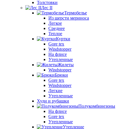
Толстовки
Лес II
Термобелье
Из шерсти мериноса
Легкое
Среднее
Теплое
Куртки
Gore tex
Windstopper
На флисе
Утепленные
Жилеты
Windstopper
Брюки
Gore tex
Windstopper
Легкие
Утепленные
Худи и рубашки
Полукомбинезоны
На флисе
Gore tex
Утепленные
Утепление