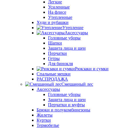
Легкие
Усиленные
На флисе
Утепленные
Худи и рубашки
Утепление
Аксессуары
Головные уборы
Шапки
Защита лица и шеи
Перчатки
Гетры
Для бинокля
Рюкзаки и сумки
Спальные мешки
РАСПРОДАЖА
Смешанный лес
Аксессуары
Головные уборы
Защита лица и шеи
Перчатки и муфты
Брюки и полукомбинезоны
Жилеты
Куртки
Термобелье