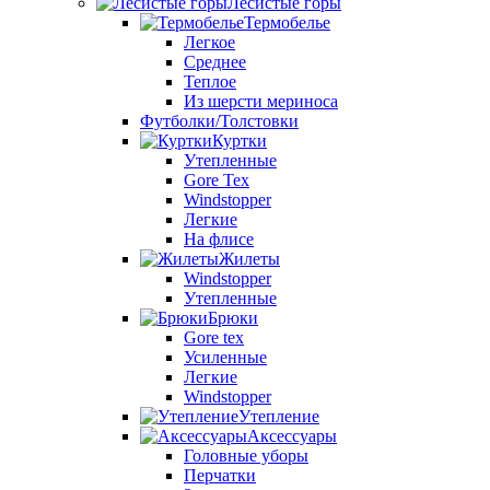
Лесистые горы
Термобелье
Легкое
Среднее
Теплое
Из шерсти мериноса
Футболки/Толстовки
Куртки
Утепленные
Gore Tex
Windstopper
Легкие
На флисе
Жилеты
Windstopper
Утепленные
Брюки
Gore tex
Усиленные
Легкие
Windstopper
Утепление
Аксессуары
Головные уборы
Перчатки