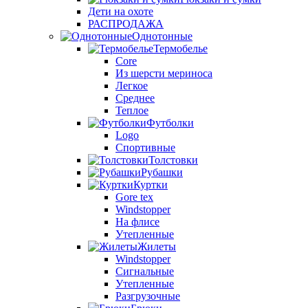
Дети на охоте
РАСПРОДАЖА
Однотонные
Термобелье
Core
Из шерсти мериноса
Легкое
Среднее
Теплое
Футболки
Logo
Спортивные
Толстовки
Рубашки
Куртки
Gore tex
Windstopper
На флисе
Утепленные
Жилеты
Windstopper
Сигнальные
Утепленные
Разгрузочные