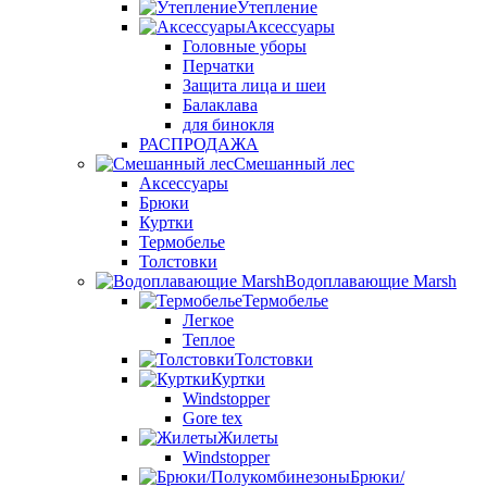
Утепление
Аксессуары
Головные уборы
Перчатки
Защита лица и шеи
Балаклава
для бинокля
РАСПРОДАЖА
Смешанный лес
Аксессуары
Брюки
Куртки
Термобелье
Толстовки
Водоплавающие Marsh
Термобелье
Легкое
Теплое
Толстовки
Куртки
Windstopper
Gore tex
Жилеты
Windstopper
Брюки/