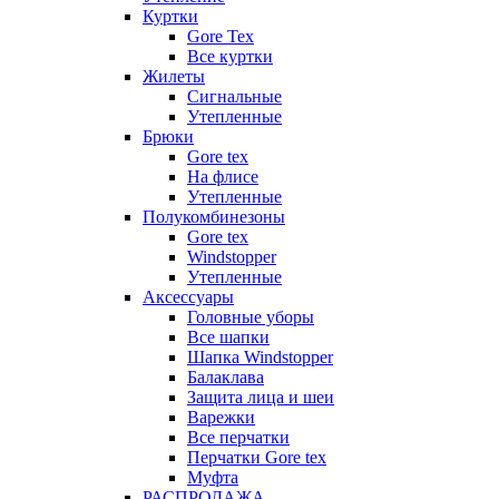
Куртки
Gore Tex
Все куртки
Жилеты
Сигнальные
Утепленные
Брюки
Gore tex
На флисе
Утепленные
Полукомбинезоны
Gore tex
Windstopper
Утепленные
Аксессуары
Головные уборы
Все шапки
Шапка Windstopper
Балаклава
Защита лица и шеи
Варежки
Все перчатки
Перчатки Gore tex
Муфта
РАСПРОДАЖА