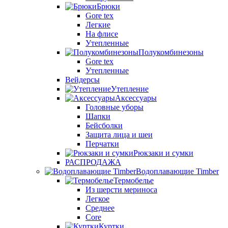
Брюки
Gore tex
Легкие
На флисе
Утепленные
Полукомбинезоны
Gore tex
Утепленные
Вейдерсы
Утепление
Аксессуары
Головные уборы
Шапки
Бейсболки
Защита лица и шеи
Перчатки
Рюкзаки и сумки
РАСПРОДАЖА
Водоплавающие Timber
Термобелье
Из шерсти мериноса
Легкое
Среднее
Core
Куртки