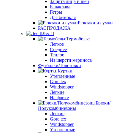
Защита лица и шеи
Балаклава
Гетры
Для бинокля
Рюкзаки и сумки
РАСПРОДАЖА
Лес II
Термобелье
Легкое
Среднее
Теплое
Из шерсти мериноса
Футболки/Толстовки
Куртки
Утепленные
Gore tex
Windstopper
Легкие
На флисе
Брюки/
Полукомбинезоны
Легкие
Gore tex
Windstopper
Утепленные