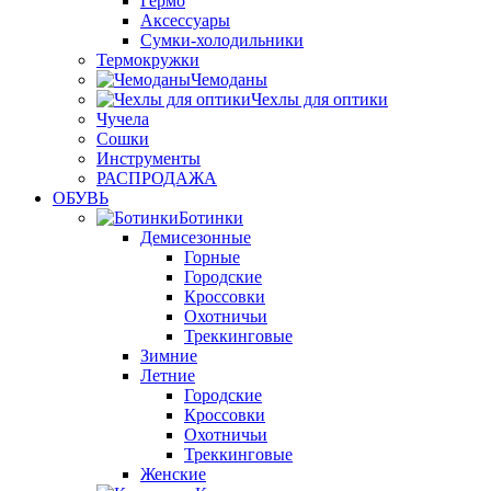
Гермо
Аксессуары
Сумки-холодильники
Термокружки
Чемоданы
Чехлы для оптики
Чучела
Сошки
Инструменты
РАСПРОДАЖА
ОБУВЬ
Ботинки
Демисезонные
Горные
Городские
Кроссовки
Охотничьи
Треккинговые
Зимние
Летние
Городские
Кроссовки
Охотничьи
Треккинговые
Женские