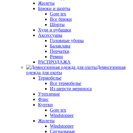
Жилеты
Брюки и шорты
Gore tex
Все брюки
Шорты
Худи и рубашки
Аксессуары
Головные уборы
Балаклава
Перчатки
Ремни
РАСПРОДАЖА
Демисезонная
одежда для охоты
Термобелье
Все термобелье
Из шерсти мериноса
Утепление
Флис
Куртки
Gore tex
Windstopper
Жилеты
Windstopper
Сигнальные