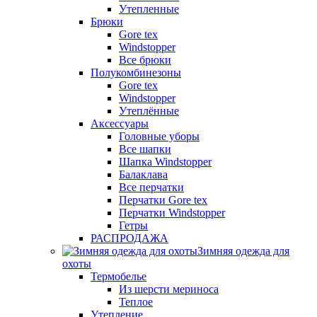
Утепленные
Брюки
Gore tex
Windstopper
Все брюки
Полукомбинезоны
Gore tex
Windstopper
Утеплённые
Аксессуары
Головные уборы
Все шапки
Шапка Windstopper
Балаклава
Все перчатки
Перчатки Gore tex
Перчатки Windstopper
Гетры
РАСПРОДАЖА
Зимняя одежда для
охоты
Термобелье
Из шерсти мериноса
Теплое
Утепление