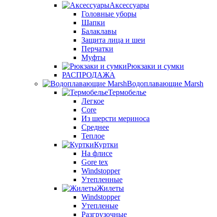
Аксессуары
Головные уборы
Шапки
Балаклавы
Защита лица и шеи
Перчатки
Муфты
Рюкзаки и сумки
РАСПРОДАЖА
Водоплавающие Marsh
Термобелье
Легкое
Core
Из шерсти мериноса
Среднее
Теплое
Куртки
На флисе
Gore tex
Windstopper
Утепленные
Жилеты
Windstopper
Утепленые
Разгрузочные