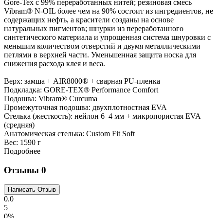
Gore-Tex с 99% переработанных нитей; резиновая смесь
Vibram® N-OIL более чем на 90% состоит из ингредиентов, не
содержащих нефть, а красители созданы на основе
натуральных пигментов; шнурки из переработанного
синтетического материала и упрощенная система шнуровки с
меньшим количеством отверстий и двумя металлическими
петлями в верхней части. Уменьшенная защита носка для
снижения расхода клея и веса.
Верх: замша + AIR8000® + сварная PU-пленка
Подкладка: GORE-TEX® Performance Comfort
Подошва: Vibram® Curcuma
Промежуточная подошва: двухплотностная EVA
Стелька (жесткость): нейлон 6–4 мм + микропористая EVA
(средняя)
Анатомическая стелька: Custom Fit Soft
Вес:
1590 г
Подробнее
Отзывы
0
0.0
5
0%