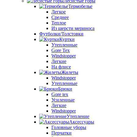
Лесистые горы
Термобелье
Легкое
Среднее
Теплое
Из шерсти мериноса
Футболки/Толстовки
Куртки
Утепленные
Gore Tex
Windstopper
Легкие
На флисе
Жилеты
Windstopper
Утепленные
Брюки
Gore tex
Усиленные
Легкие
Windstopper
Утепление
Аксессуары
Головные уборы
Перчатки