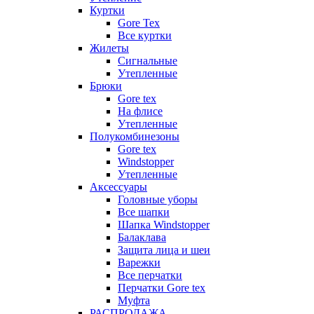
Куртки
Gore Tex
Все куртки
Жилеты
Сигнальные
Утепленные
Брюки
Gore tex
На флисе
Утепленные
Полукомбинезоны
Gore tex
Windstopper
Утепленные
Аксессуары
Головные уборы
Все шапки
Шапка Windstopper
Балаклава
Защита лица и шеи
Варежки
Все перчатки
Перчатки Gore tex
Муфта
РАСПРОДАЖА