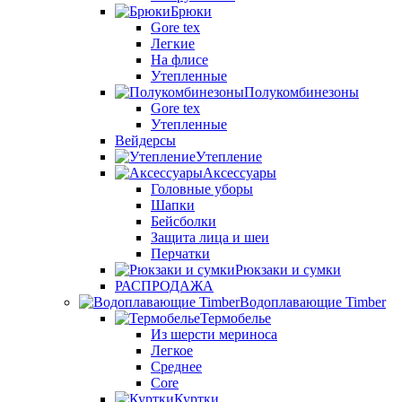
Брюки
Gore tex
Легкие
На флисе
Утепленные
Полукомбинезоны
Gore tex
Утепленные
Вейдерсы
Утепление
Аксессуары
Головные уборы
Шапки
Бейсболки
Защита лица и шеи
Перчатки
Рюкзаки и сумки
РАСПРОДАЖА
Водоплавающие Timber
Термобелье
Из шерсти мериноса
Легкое
Среднее
Core
Куртки