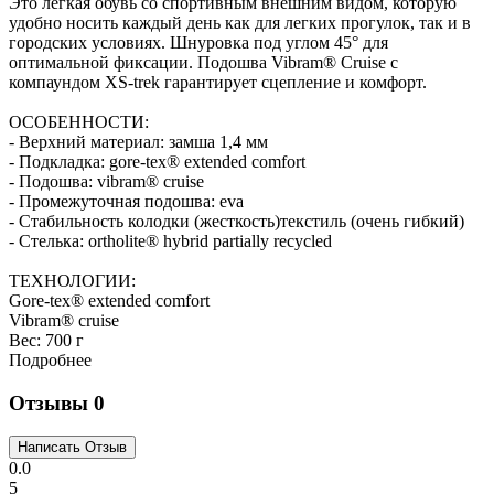
Это легкая обувь со спортивным внешним видом, которую
удобно носить каждый день как для легких прогулок, так и в
городских условиях. Шнуровка под углом 45° для
оптимальной фиксации. Подошва Vibram® Cruise с
компаундом XS-trek гарантирует сцепление и комфорт.
ОСОБЕННОСТИ:
- Верхний материал: замша 1,4 мм
- Подкладка: gore-tex® extended comfort
- Подошва: vibram® cruise
- Промежуточная подошва: eva
- Стабильность колодки (жесткость)текстиль (очень гибкий)
- Стелька: ortholite® hybrid partially recycled
ТЕХНОЛОГИИ:
Gore-tex® extended comfort
Vibram® cruise
Вес:
700 г
Подробнее
Отзывы
0
0.0
5