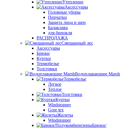
Утепление
Аксессуары
Головные уборы
Перчатки
Защита лица и шеи
Балаклава
для бинокля
РАСПРОДАЖА
Смешанный лес
Аксессуары
Брюки
Куртки
Термобелье
Толстовки
Водоплавающие Marsh
Термобелье
Легкое
Теплое
Толстовки
Куртки
Windstopper
Gore tex
Жилеты
Windstopper
Брюки/