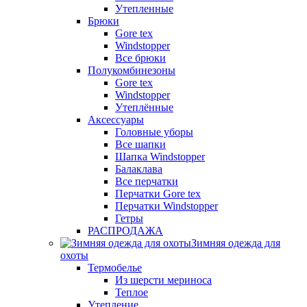
Утепленные
Брюки
Gore tex
Windstopper
Все брюки
Полукомбинезоны
Gore tex
Windstopper
Утеплённые
Аксессуары
Головные уборы
Все шапки
Шапка Windstopper
Балаклава
Все перчатки
Перчатки Gore tex
Перчатки Windstopper
Гетры
РАСПРОДАЖА
Зимняя одежда для
охоты
Термобелье
Из шерсти мериноса
Теплое
Утепление