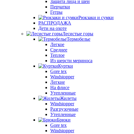
Защита лица и шеи
Перчатки
Гетры
Рюкзаки и сумки
РАСПРОДАЖА
Дети на охоте
Лесистые горы
Термобелье
Легкое
Среднее
Теплое
Из шерсти мериноса
Куртки
Gore tex
Windstopper
Легкие
На флисе
Утепленные
Жилеты
Windstopper
Разгрузочные
Утепленные
Брюки
Gore tex
Windstopper