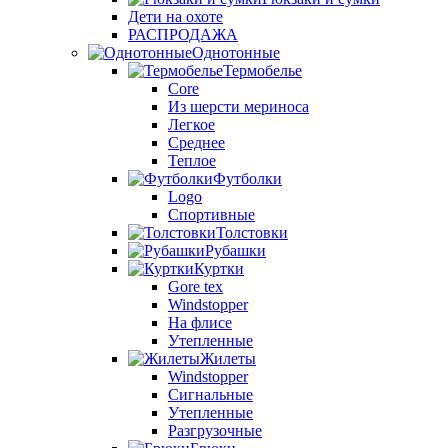
Дети на охоте
РАСПРОДАЖА
Однотонные
Термобелье
Core
Из шерсти мериноса
Легкое
Среднее
Теплое
Футболки
Logo
Спортивные
Толстовки
Рубашки
Куртки
Gore tex
Windstopper
На флисе
Утепленные
Жилеты
Windstopper
Сигнальные
Утепленные
Разгрузочные