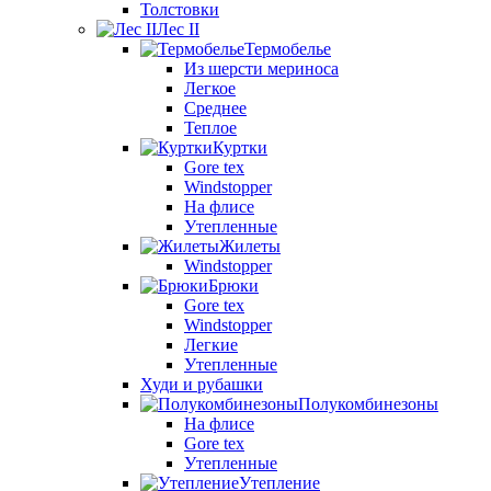
Толстовки
Лес II
Термобелье
Из шерсти мериноса
Легкое
Среднее
Теплое
Куртки
Gore tex
Windstopper
На флисе
Утепленные
Жилеты
Windstopper
Брюки
Gore tex
Windstopper
Легкие
Утепленные
Худи и рубашки
Полукомбинезоны
На флисе
Gore tex
Утепленные
Утепление