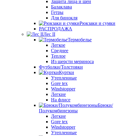
Защита лица и шеи
Балаклава
Гетры
Для бинокля
Рюкзаки и сумки
РАСПРОДАЖА
Лес II
Термобелье
Легкое
Среднее
Теплое
Из шерсти мериноса
Футболки/Толстовки
Куртки
Утепленные
Gore tex
Windstopper
Легкие
На флисе
Брюки/
Полукомбинезоны
Легкие
Gore tex
Windstopper
Утепленные