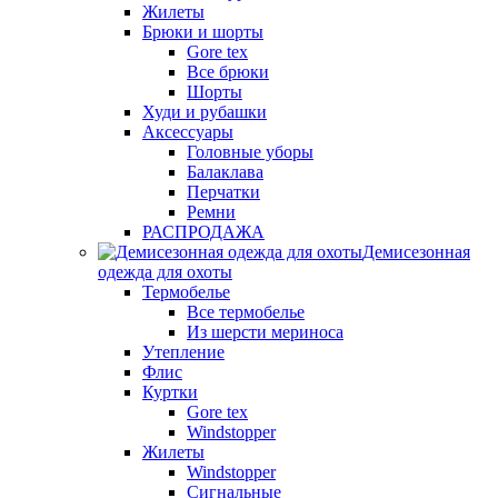
Жилеты
Брюки и шорты
Gore tex
Все брюки
Шорты
Худи и рубашки
Аксессуары
Головные уборы
Балаклава
Перчатки
Ремни
РАСПРОДАЖА
Демисезонная
одежда для охоты
Термобелье
Все термобелье
Из шерсти мериноса
Утепление
Флис
Куртки
Gore tex
Windstopper
Жилеты
Windstopper
Сигнальные