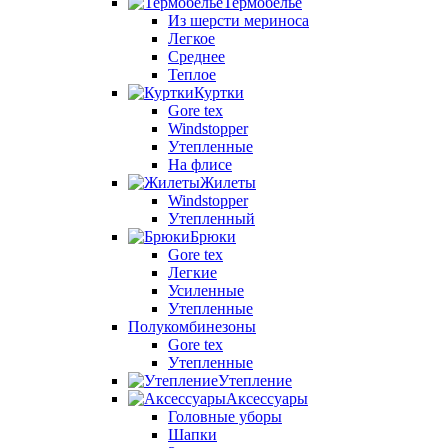
Термобелье
Из шерсти мериноса
Легкое
Среднее
Теплое
Куртки
Gore tex
Windstopper
Утепленные
На флисе
Жилеты
Windstopper
Утепленный
Брюки
Gore tex
Легкие
Усиленные
Утепленные
Полукомбинезоны
Gore tex
Утепленные
Утепление
Аксессуары
Головные уборы
Шапки