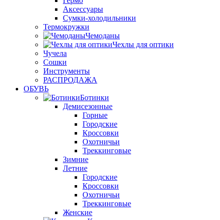
Гермо
Аксессуары
Сумки-холодильники
Термокружки
Чемоданы
Чехлы для оптики
Чучела
Сошки
Инструменты
РАСПРОДАЖА
ОБУВЬ
Ботинки
Демисезонные
Горные
Городские
Кроссовки
Охотничьи
Треккинговые
Зимние
Летние
Городские
Кроссовки
Охотничьи
Треккинговые
Женские