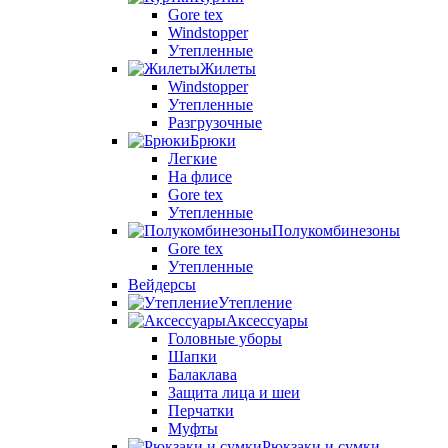
Gore tex
Windstopper
Утепленные
Жилеты
Windstopper
Утепленные
Разгрузочные
Брюки
Легкие
На флисе
Gore tex
Утепленные
Полукомбинезоны
Gore tex
Утепленные
Вейдерсы
Утепление
Аксессуары
Головные уборы
Шапки
Балаклава
Защита лица и шеи
Перчатки
Муфты
Рюкзаки и сумки