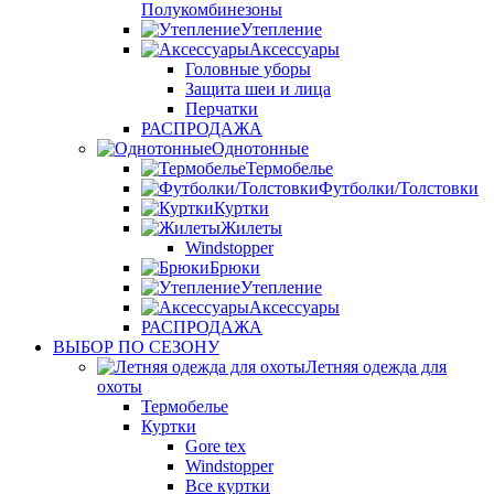
Полукомбинезоны
Утепление
Аксессуары
Головные уборы
Защита шеи и лица
Перчатки
РАСПРОДАЖА
Однотонные
Термобелье
Футболки/Толстовки
Куртки
Жилеты
Windstopper
Брюки
Утепление
Аксессуары
РАСПРОДАЖА
ВЫБОР ПО СЕЗОНУ
Летняя одежда для
охоты
Термобелье
Куртки
Gore tex
Windstopper
Все куртки