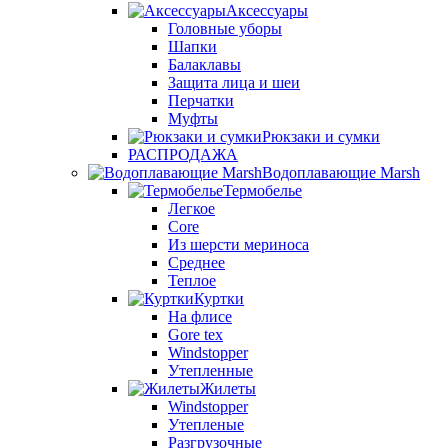
Аксессуары
Головные уборы
Шапки
Балаклавы
Защита лица и шеи
Перчатки
Муфты
Рюкзаки и сумки
РАСПРОДАЖА
Водоплавающие Marsh
Термобелье
Легкое
Core
Из шерсти мериноса
Среднее
Теплое
Куртки
На флисе
Gore tex
Windstopper
Утепленные
Жилеты
Windstopper
Утепленые
Разгрузочные