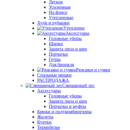
Легкие
Усиленные
На флисе
Утепленные
Худи и рубашки
Утепление
Аксессуары
Головные уборы
Шапки
Защита лица и шеи
Перчатки
Гетры
Для бинокля
Рюкзаки и сумки
Спальные мешки
РАСПРОДАЖА
Смешанный лес
Аксессуары
Головные уборы
Защита лица и шеи
Перчатки и муфты
Брюки и полукомбинезоны
Жилеты
Куртки
Термобелье