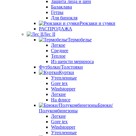
Защита лица и шеи
Балаклава
Гетры
Для бинокля
Рюкзаки и сумки
РАСПРОДАЖА
Лес II
Термобелье
Легкое
Среднее
Теплое
Из шерсти мериноса
Футболки/Толстовки
Куртки
Утепленные
Gore tex
Windstopper
Легкие
На флисе
Брюки/
Полукомбинезоны
Легкие
Gore tex
Windstopper
Утепленные