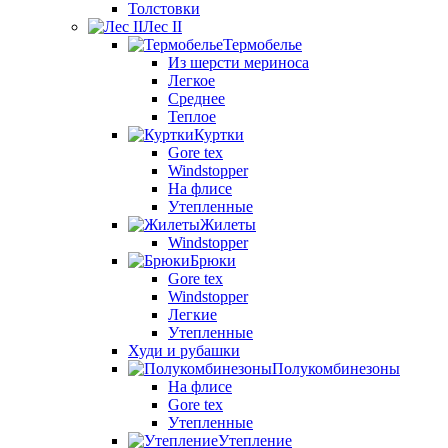
Толстовки
Лес II
Термобелье
Из шерсти мериноса
Легкое
Среднее
Теплое
Куртки
Gore tex
Windstopper
На флисе
Утепленные
Жилеты
Windstopper
Брюки
Gore tex
Windstopper
Легкие
Утепленные
Худи и рубашки
Полукомбинезоны
На флисе
Gore tex
Утепленные
Утепление