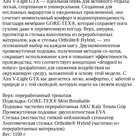
Aira V-Light GTX — идеальная обувь для активного отдыха:
легкая, спортивная и универсальная. Созданная для
несложных маршрутов и ежедневных приключений, она
сочетает моментальный комфорт и водонепроницаемость
благодаря мембране GORE-TEX®, которая сохраняет ноги
сухими даже в переменчивую погоду. Верх, шнурки,
протектор и стелька выполнены из переработанных
материалов, как и стелька Ortholite® Hybrid, — это
осознанный выбор на каждом шагу. Двухкомпонентная
промежуточная подошва, полученная методом со-литья,
сокращает использование клея и повышает эффективность
производства, что соответствует концепции «designed to
reduce» (разработано для снижения воздействия на
окружающую среду), заложенной в основу этой модели. С
Aira V-Light GTX вы двигаетесь легко, комфортно, с заботой о
природе и с той свободой, которую ищете на свежем воздухе.
Верх: переработанный трикотаж
Подкладка: GORE-TEX® Most Breathable
Подошва: частично переработанная AKU Kaly Tenuta Grip
Промежуточная подошва: двухплотностная EVA
Стелька (жесткость): гибкий нейлоновый супинатор
Анатомическая стелька: Ortholite® Hybrid (частично из
переработанных материалов)
Вес:
1100 г