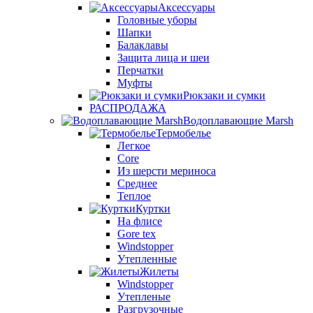
Аксессуары
Головные уборы
Шапки
Балаклавы
Защита лица и шеи
Перчатки
Муфты
Рюкзаки и сумки
РАСПРОДАЖА
Водоплавающие Marsh
Термобелье
Легкое
Core
Из шерсти мериноса
Среднее
Теплое
Куртки
На флисе
Gore tex
Windstopper
Утепленные
Жилеты
Windstopper
Утепленые
Разгрузочные