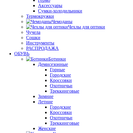
Гермо
Аксессуары
Сумки-холодильники
Термокружки
Чемоданы
Чехлы для оптики
Чучела
Сошки
Инструменты
РАСПРОДАЖА
ОБУВЬ
Ботинки
Демисезонные
Горные
Городские
Кроссовки
Охотничьи
Треккинговые
Зимние
Летние
Городские
Кроссовки
Охотничьи
Треккинговые
Женские