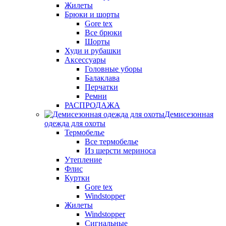
Жилеты
Брюки и шорты
Gore tex
Все брюки
Шорты
Худи и рубашки
Аксессуары
Головные уборы
Балаклава
Перчатки
Ремни
РАСПРОДАЖА
Демисезонная
одежда для охоты
Термобелье
Все термобелье
Из шерсти мериноса
Утепление
Флис
Куртки
Gore tex
Windstopper
Жилеты
Windstopper
Сигнальные