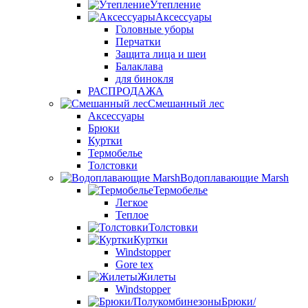
Утепление
Аксессуары
Головные уборы
Перчатки
Защита лица и шеи
Балаклава
для бинокля
РАСПРОДАЖА
Смешанный лес
Аксессуары
Брюки
Куртки
Термобелье
Толстовки
Водоплавающие Marsh
Термобелье
Легкое
Теплое
Толстовки
Куртки
Windstopper
Gore tex
Жилеты
Windstopper
Брюки/