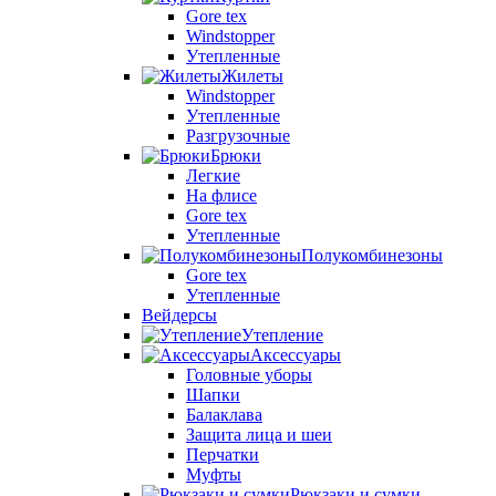
Gore tex
Windstopper
Утепленные
Жилеты
Windstopper
Утепленные
Разгрузочные
Брюки
Легкие
На флисе
Gore tex
Утепленные
Полукомбинезоны
Gore tex
Утепленные
Вейдерсы
Утепление
Аксессуары
Головные уборы
Шапки
Балаклава
Защита лица и шеи
Перчатки
Муфты
Рюкзаки и сумки