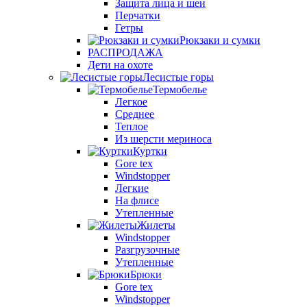
Защита лица и шеи
Перчатки
Гетры
Рюкзаки и сумки
РАСПРОДАЖА
Дети на охоте
Лесистые горы
Термобелье
Легкое
Среднее
Теплое
Из шерсти мериноса
Куртки
Gore tex
Windstopper
Легкие
На флисе
Утепленные
Жилеты
Windstopper
Разгрузочные
Утепленные
Брюки
Gore tex
Windstopper