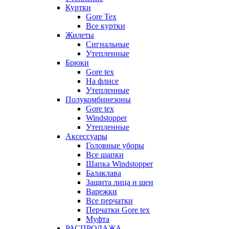
Куртки
Gore Tex
Все куртки
Жилеты
Сигнальные
Утепленные
Брюки
Gore tex
На флисе
Утепленные
Полукомбинезоны
Gore tex
Windstopper
Утепленные
Аксессуары
Головные уборы
Все шапки
Шапка Windstopper
Балаклава
Защита лица и шеи
Варежки
Все перчатки
Перчатки Gore tex
Муфта
РАСПРОДАЖА