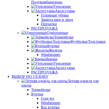
Полукомбинезоны
Утепление
Аксессуары
Головные уборы
Защита шеи и лица
Перчатки
РАСПРОДАЖА
Однотонные
Термобелье
Футболки/Толстовки
Куртки
Жилеты
Windstopper
Брюки
Утепление
Аксессуары
РАСПРОДАЖА
ВЫБОР ПО СЕЗОНУ
Летняя одежда для
охоты
Термобелье
Куртки
Gore tex
Windstopper
Все куртки