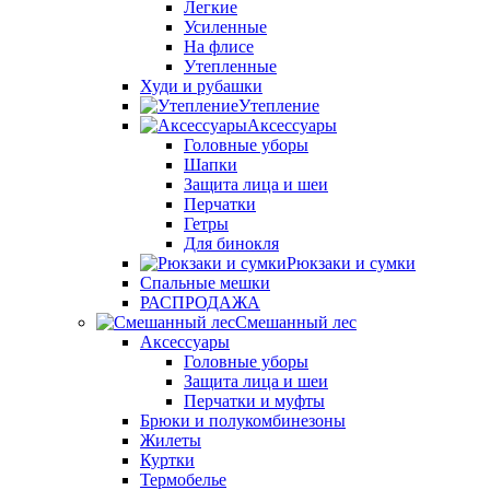
Легкие
Усиленные
На флисе
Утепленные
Худи и рубашки
Утепление
Аксессуары
Головные уборы
Шапки
Защита лица и шеи
Перчатки
Гетры
Для бинокля
Рюкзаки и сумки
Спальные мешки
РАСПРОДАЖА
Смешанный лес
Аксессуары
Головные уборы
Защита лица и шеи
Перчатки и муфты
Брюки и полукомбинезоны
Жилеты
Куртки
Термобелье