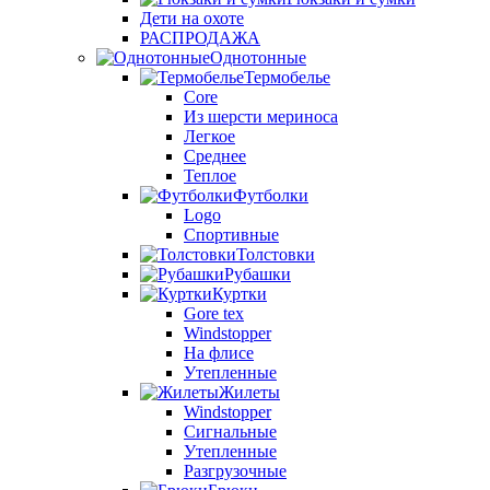
Дети на охоте
РАСПРОДАЖА
Однотонные
Термобелье
Core
Из шерсти мериноса
Легкое
Среднее
Теплое
Футболки
Logo
Спортивные
Толстовки
Рубашки
Куртки
Gore tex
Windstopper
На флисе
Утепленные
Жилеты
Windstopper
Сигнальные
Утепленные
Разгрузочные