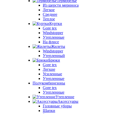
Термобелье
Из шерсти мериноса
Легкое
Среднее
Теплое
Куртки
Gore tex
Windstopper
Утепленные
На флисе
Жилеты
Windstopper
Утепленный
Брюки
Gore tex
Легкие
Усиленные
Утепленные
Полукомбинезоны
Gore tex
Утепленные
Утепление
Аксессуары
Головные уборы
Шапки