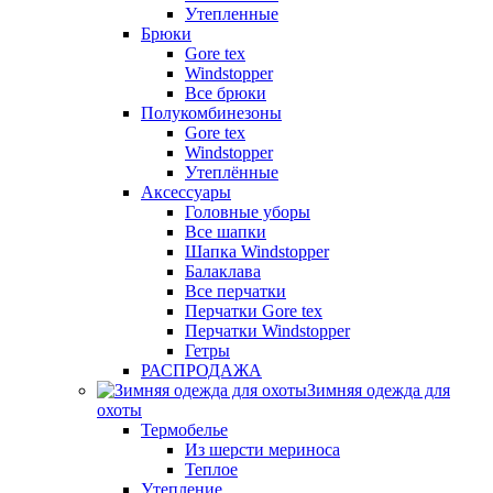
Утепленные
Брюки
Gore tex
Windstopper
Все брюки
Полукомбинезоны
Gore tex
Windstopper
Утеплённые
Аксессуары
Головные уборы
Все шапки
Шапка Windstopper
Балаклава
Все перчатки
Перчатки Gore tex
Перчатки Windstopper
Гетры
РАСПРОДАЖА
Зимняя одежда для
охоты
Термобелье
Из шерсти мериноса
Теплое
Утепление