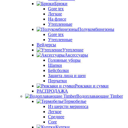
Брюки
Gore tex
Легкие
На флисе
Утепленные
Полукомбинезоны
Gore tex
Утепленные
Вейдерсы
Утепление
Аксессуары
Головные уборы
Шапки
Бейсболки
Защита лица и шеи
Перчатки
Рюкзаки и сумки
РАСПРОДАЖА
Водоплавающие Timber
Термобелье
Из шерсти мериноса
Легкое
Среднее
Core
Куртки