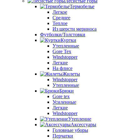
Лесистые горы
Термобелье
Легкое
Среднее
Теплое
Из шерсти мериноса
Футболки/Толстовки
Куртки
Утепленные
Gore Tex
Windstopper
Легкие
На флисе
Жилеты
Windstopper
Утепленные
Брюки
Gore tex
Усиленные
Легкие
Windstopper
Утепление
Аксессуары
Головные уборы
Перчатки