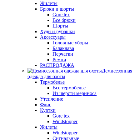
Жилеты
Брюки и шорты
Gore tex
Все брюки
Шорты
Худи и рубашки
Аксессуары
Головные уборы
Балаклава
Перчатки
Ремни
РАСПРОДАЖА
Демисезонная
одежда для охоты
Термобелье
Все термобелье
Из шерсти мериноса
Утепление
Флис
Куртки
Gore tex
Windstopper
Жилеты
Windstopper
Сигнальные