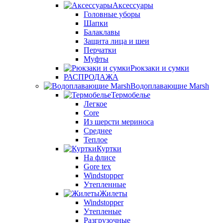
Аксессуары
Головные уборы
Шапки
Балаклавы
Защита лица и шеи
Перчатки
Муфты
Рюкзаки и сумки
РАСПРОДАЖА
Водоплавающие Marsh
Термобелье
Легкое
Core
Из шерсти мериноса
Среднее
Теплое
Куртки
На флисе
Gore tex
Windstopper
Утепленные
Жилеты
Windstopper
Утепленые
Разгрузочные