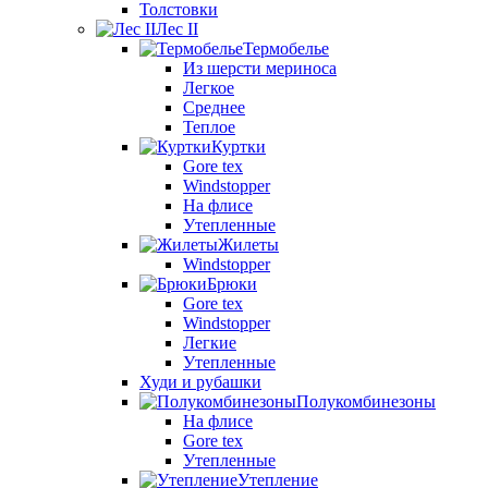
Толстовки
Лес II
Термобелье
Из шерсти мериноса
Легкое
Среднее
Теплое
Куртки
Gore tex
Windstopper
На флисе
Утепленные
Жилеты
Windstopper
Брюки
Gore tex
Windstopper
Легкие
Утепленные
Худи и рубашки
Полукомбинезоны
На флисе
Gore tex
Утепленные
Утепление