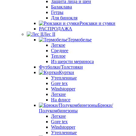
Защита лица и шеи
Балаклава
Гетры
Для бинокля
Рюкзаки и сумки
РАСПРОДАЖА
Лес II
Термобелье
Легкое
Среднее
Теплое
Из шерсти мериноса
Футболки/Толстовки
Куртки
Утепленные
Gore tex
Windstopper
Легкие
На флисе
Брюки/
Полукомбинезоны
Легкие
Gore tex
Windstopper
Утепленные