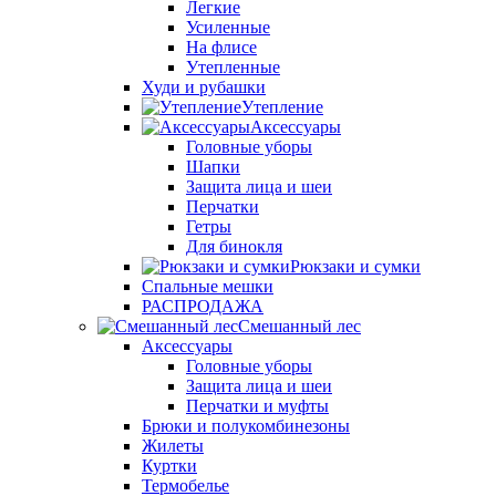
Легкие
Усиленные
На флисе
Утепленные
Худи и рубашки
Утепление
Аксессуары
Головные уборы
Шапки
Защита лица и шеи
Перчатки
Гетры
Для бинокля
Рюкзаки и сумки
Спальные мешки
РАСПРОДАЖА
Смешанный лес
Аксессуары
Головные уборы
Защита лица и шеи
Перчатки и муфты
Брюки и полукомбинезоны
Жилеты
Куртки
Термобелье