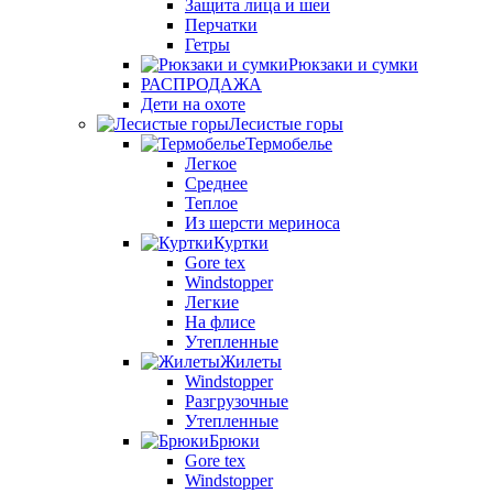
Защита лица и шеи
Перчатки
Гетры
Рюкзаки и сумки
РАСПРОДАЖА
Дети на охоте
Лесистые горы
Термобелье
Легкое
Среднее
Теплое
Из шерсти мериноса
Куртки
Gore tex
Windstopper
Легкие
На флисе
Утепленные
Жилеты
Windstopper
Разгрузочные
Утепленные
Брюки
Gore tex
Windstopper