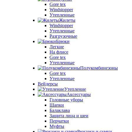
Gore tex
Windstopper
Утепленные
Жилеты
Windstopper
Утепленные
Разгрузочные
Брюки
Легкие
На флисе
Gore tex
Утепленные
Полукомбинезоны
Gore tex
Утепленные
Вейдерсы
Утепление
Аксессуары
Головные уборы
Шапки
Балаклава
Защита лица и шеи
Перчатки
Муфты
Рюкзаки и сумки