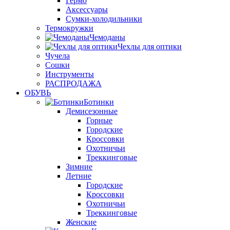
Гермо
Аксессуары
Сумки-холодильники
Термокружки
Чемоданы
Чехлы для оптики
Чучела
Сошки
Инструменты
РАСПРОДАЖА
ОБУВЬ
Ботинки
Демисезонные
Горные
Городские
Кроссовки
Охотничьи
Треккинговые
Зимние
Летние
Городские
Кроссовки
Охотничьи
Треккинговые
Женские