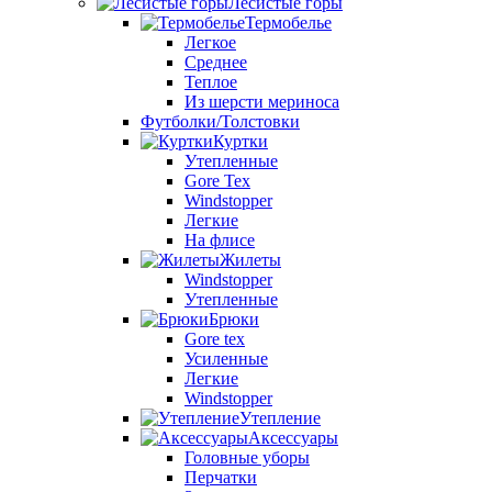
Лесистые горы
Термобелье
Легкое
Среднее
Теплое
Из шерсти мериноса
Футболки/Толстовки
Куртки
Утепленные
Gore Tex
Windstopper
Легкие
На флисе
Жилеты
Windstopper
Утепленные
Брюки
Gore tex
Усиленные
Легкие
Windstopper
Утепление
Аксессуары
Головные уборы
Перчатки