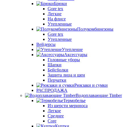
Брюки
Gore tex
Легкие
На флисе
Утепленные
Полукомбинезоны
Gore tex
Утепленные
Вейдерсы
Утепление
Аксессуары
Головные уборы
Шапки
Бейсболки
Защита лица и шеи
Перчатки
Рюкзаки и сумки
РАСПРОДАЖА
Водоплавающие Timber
Термобелье
Из шерсти мериноса
Легкое
Среднее
Core
Куртки