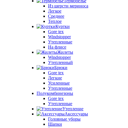
Термобелье
Из шерсти мериноса
Легкое
Среднее
Теплое
Куртки
Gore tex
Windstopper
Утепленные
На флисе
Жилеты
Windstopper
Утепленный
Брюки
Gore tex
Легкие
Усиленные
Утепленные
Полукомбинезоны
Gore tex
Утепленные
Утепление
Аксессуары
Головные уборы
Шапки