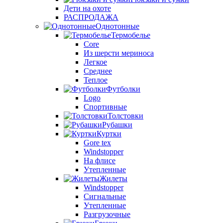
Дети на охоте
РАСПРОДАЖА
Однотонные
Термобелье
Core
Из шерсти мериноса
Легкое
Среднее
Теплое
Футболки
Logo
Спортивные
Толстовки
Рубашки
Куртки
Gore tex
Windstopper
На флисе
Утепленные
Жилеты
Windstopper
Сигнальные
Утепленные
Разгрузочные