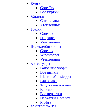
Куртки
Gore Tex
Все куртки
Жилеты
Сигнальные
Утепленные
Брюки
Gore tex
На флисе
Утепленные
Полукомбинезоны
Gore tex
Windstopper
Утепленные
Аксессуары
Головные уборы
Все шапки
Шапка Windstopper
Балаклава
Защита лица и шеи
Варежки
Все перчатки
Перчатки Gore tex
Муфта
РАСПРОДАЖА