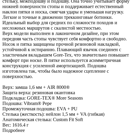
Легкие и точные в движении треккинговые ботинки.
Идеальный выбор для средних по сложности походов и
несложных маршрутов с скалистой местностью.
Верх модели выполнен в лаконичном дизайне, при этом
передняя часть стопы чувствует себя комфортно и свободно.
Носок и пятка защищены прочной резиновой накладкой,
устойчивой к истиранию. Плавающий язычок соединен с
эластичным вкладышем Gore-Tex, что значительно повышает
комфорт при носке. В пятке используется асимметричная
конструкция с усиленной амортизацией. Подошва
изготовлена так, чтобы было надежное сцепление с
поверхностью.
Верх: замша 1,6 мм + AIR 8000®
Защита верха: резиновая окантовка
Подкладка: GORE-TEX® More Seasons
Подошва: Vibram® Pepe
Промежуточная подошва: EVA + PU
Стелька (жесткость): нейлон 1,5 мм + VA (гибкая)
Анатомическая стелька: Custom Fit Soft
Вес:
1616.4 г
Подробнее