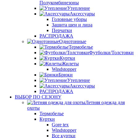
Полукомбинезоны
Утепление
Аксессуары
Головные уборы
Защита шеи и лица
Перчатки
РАСПРОДАЖА
Однотонные
Термобелье
Футболки/Толстовки
Куртки
Жилеты
Windstopper
Брюки
Утепление
Аксессуары
РАСПРОДАЖА
ВЫБОР ПО СЕЗОНУ
Летняя одежда для
охоты
Термобелье
Куртки
Gore tex
Windstopper
Все куртки