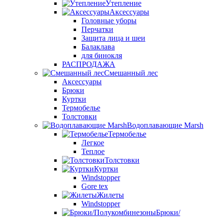
Утепление
Аксессуары
Головные уборы
Перчатки
Защита лица и шеи
Балаклава
для бинокля
РАСПРОДАЖА
Смешанный лес
Аксессуары
Брюки
Куртки
Термобелье
Толстовки
Водоплавающие Marsh
Термобелье
Легкое
Теплое
Толстовки
Куртки
Windstopper
Gore tex
Жилеты
Windstopper
Брюки/