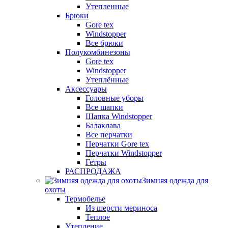
Утепленные
Брюки
Gore tex
Windstopper
Все брюки
Полукомбинезоны
Gore tex
Windstopper
Утеплённые
Аксессуары
Головные уборы
Все шапки
Шапка Windstopper
Балаклава
Все перчатки
Перчатки Gore tex
Перчатки Windstopper
Гетры
РАСПРОДАЖА
Зимняя одежда для
охоты
Термобелье
Из шерсти мериноса
Теплое
Утепление