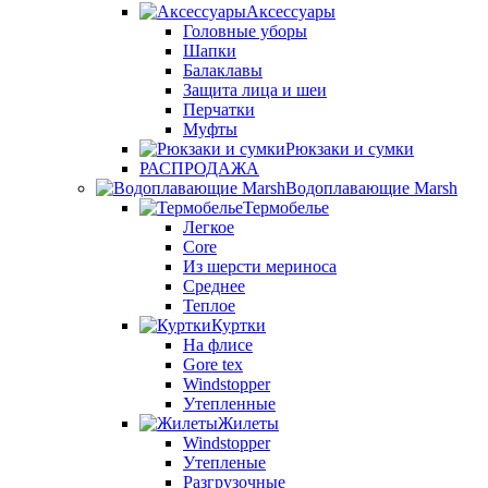
Аксессуары
Головные уборы
Шапки
Балаклавы
Защита лица и шеи
Перчатки
Муфты
Рюкзаки и сумки
РАСПРОДАЖА
Водоплавающие Marsh
Термобелье
Легкое
Core
Из шерсти мериноса
Среднее
Теплое
Куртки
На флисе
Gore tex
Windstopper
Утепленные
Жилеты
Windstopper
Утепленые
Разгрузочные