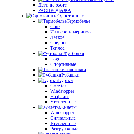
Дети на охоте
РАСПРОДАЖА
Однотонные
Термобелье
Core
Из шерсти мериноса
Легкое
Среднее
Теплое
Футболки
Logo
Спортивные
Толстовки
Рубашки
Куртки
Gore tex
Windstopper
На флисе
Утепленные
Жилеты
Windstopper
Сигнальные
Утепленные
Разгрузочные