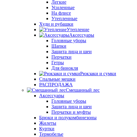
Легкие
Усиленные
На флисе
Утепленные
Худи и рубашки
Утепление
Аксессуары
Головные уборы
Шапки
Защита лица и шеи
Перчатки
Гетры
Для бинокля
Рюкзаки и сумки
Спальные мешки
РАСПРОДАЖА
Смешанный лес
Аксессуары
Головные уборы
Защита лица и шеи
Перчатки и муфты
Брюки и полукомбинезоны
Жилеты
Куртки
Термобелье