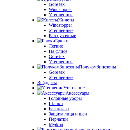
Gore tex
Windstopper
Утепленные
Жилеты
Windstopper
Утепленные
Разгрузочные
Брюки
Легкие
На флисе
Gore tex
Утепленные
Полукомбинезоны
Gore tex
Утепленные
Вейдерсы
Утепление
Аксессуары
Головные уборы
Шапки
Балаклава
Защита лица и шеи
Перчатки
Муфты
Рюкзаки и сумки