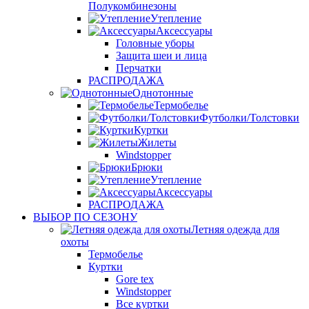
Полукомбинезоны
Утепление
Аксессуары
Головные уборы
Защита шеи и лица
Перчатки
РАСПРОДАЖА
Однотонные
Термобелье
Футболки/Толстовки
Куртки
Жилеты
Windstopper
Брюки
Утепление
Аксессуары
РАСПРОДАЖА
ВЫБОР ПО СЕЗОНУ
Летняя одежда для
охоты
Термобелье
Куртки
Gore tex
Windstopper
Все куртки