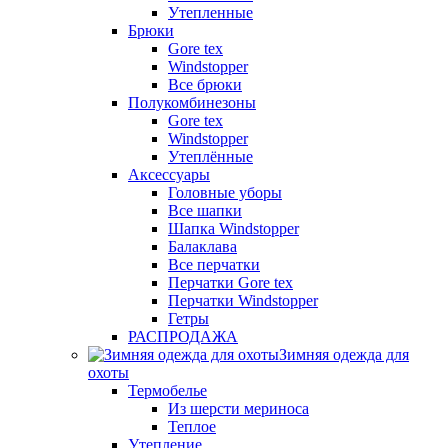
Утепленные
Брюки
Gore tex
Windstopper
Все брюки
Полукомбинезоны
Gore tex
Windstopper
Утеплённые
Аксессуары
Головные уборы
Все шапки
Шапка Windstopper
Балаклава
Все перчатки
Перчатки Gore tex
Перчатки Windstopper
Гетры
РАСПРОДАЖА
Зимняя одежда для
охоты
Термобелье
Из шерсти мериноса
Теплое
Утепление