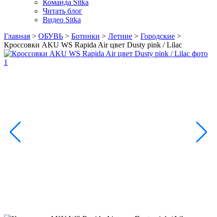
Команда Sitka
Читать блог
Видео Sitka
Главная
>
ОБУВЬ
>
Ботинки
>
Летние
>
Городские
>
Кроссовки AKU WS Rapida Air цвет Dusty pink / Lilac