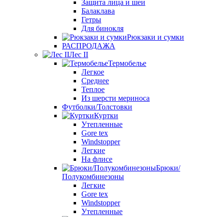
Защита лица и шеи
Балаклава
Гетры
Для бинокля
Рюкзаки и сумки
РАСПРОДАЖА
Лес II
Термобелье
Легкое
Среднее
Теплое
Из шерсти мериноса
Футболки/Толстовки
Куртки
Утепленные
Gore tex
Windstopper
Легкие
На флисе
Брюки/
Полукомбинезоны
Легкие
Gore tex
Windstopper
Утепленные