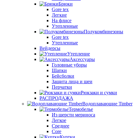
Брюки
Gore tex
Легкие
На флисе
Утепленные
Полукомбинезоны
Gore tex
Утепленные
Вейдерсы
Утепление
Аксессуары
Головные уборы
Шапки
Бейсболки
Защита лица и шеи
Перчатки
Рюкзаки и сумки
РАСПРОДАЖА
Водоплавающие Timber
Термобелье
Из шерсти мериноса
Легкое
Среднее
Core
Куртки