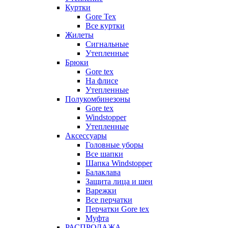
Куртки
Gore Tex
Все куртки
Жилеты
Сигнальные
Утепленные
Брюки
Gore tex
На флисе
Утепленные
Полукомбинезоны
Gore tex
Windstopper
Утепленные
Аксессуары
Головные уборы
Все шапки
Шапка Windstopper
Балаклава
Защита лица и шеи
Варежки
Все перчатки
Перчатки Gore tex
Муфта
РАСПРОДАЖА