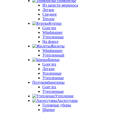
Термобелье
Из шерсти мериноса
Легкое
Среднее
Теплое
Куртки
Gore tex
Windstopper
Утепленные
На флисе
Жилеты
Windstopper
Утепленный
Брюки
Gore tex
Легкие
Усиленные
Утепленные
Полукомбинезоны
Gore tex
Утепленные
Утепление
Аксессуары
Головные уборы
Шапки