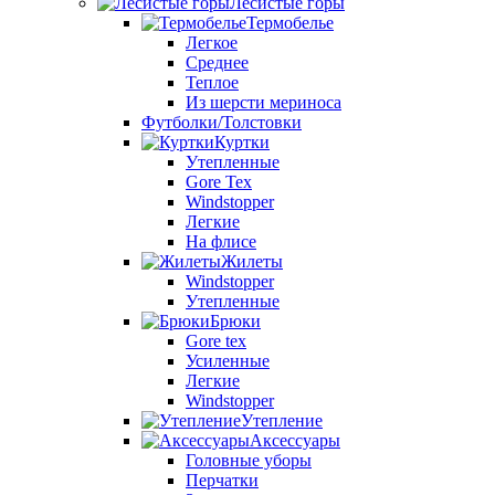
Лесистые горы
Термобелье
Легкое
Среднее
Теплое
Из шерсти мериноса
Футболки/Толстовки
Куртки
Утепленные
Gore Tex
Windstopper
Легкие
На флисе
Жилеты
Windstopper
Утепленные
Брюки
Gore tex
Усиленные
Легкие
Windstopper
Утепление
Аксессуары
Головные уборы
Перчатки