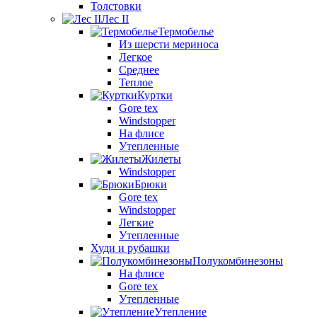
Толстовки
Лес II
Термобелье
Из шерсти мериноса
Легкое
Среднее
Теплое
Куртки
Gore tex
Windstopper
На флисе
Утепленные
Жилеты
Windstopper
Брюки
Gore tex
Windstopper
Легкие
Утепленные
Худи и рубашки
Полукомбинезоны
На флисе
Gore tex
Утепленные
Утепление