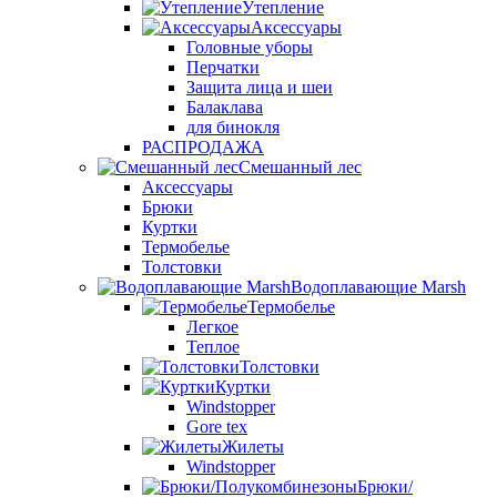
Утепление
Аксессуары
Головные уборы
Перчатки
Защита лица и шеи
Балаклава
для бинокля
РАСПРОДАЖА
Смешанный лес
Аксессуары
Брюки
Куртки
Термобелье
Толстовки
Водоплавающие Marsh
Термобелье
Легкое
Теплое
Толстовки
Куртки
Windstopper
Gore tex
Жилеты
Windstopper
Брюки/