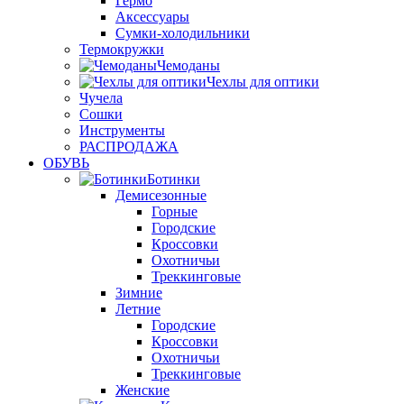
Гермо
Аксессуары
Сумки-холодильники
Термокружки
Чемоданы
Чехлы для оптики
Чучела
Сошки
Инструменты
РАСПРОДАЖА
ОБУВЬ
Ботинки
Демисезонные
Горные
Городские
Кроссовки
Охотничьи
Треккинговые
Зимние
Летние
Городские
Кроссовки
Охотничьи
Треккинговые
Женские