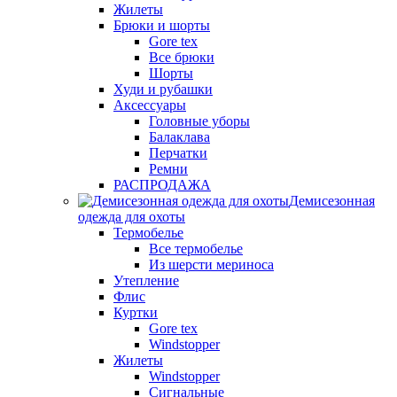
Жилеты
Брюки и шорты
Gore tex
Все брюки
Шорты
Худи и рубашки
Аксессуары
Головные уборы
Балаклава
Перчатки
Ремни
РАСПРОДАЖА
Демисезонная
одежда для охоты
Термобелье
Все термобелье
Из шерсти мериноса
Утепление
Флис
Куртки
Gore tex
Windstopper
Жилеты
Windstopper
Сигнальные