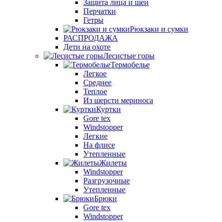
Защита лица и шеи
Перчатки
Гетры
Рюкзаки и сумки
РАСПРОДАЖА
Дети на охоте
Лесистые горы
Термобелье
Легкое
Среднее
Теплое
Из шерсти мериноса
Куртки
Gore tex
Windstopper
Легкие
На флисе
Утепленные
Жилеты
Windstopper
Разгрузочные
Утепленные
Брюки
Gore tex
Windstopper