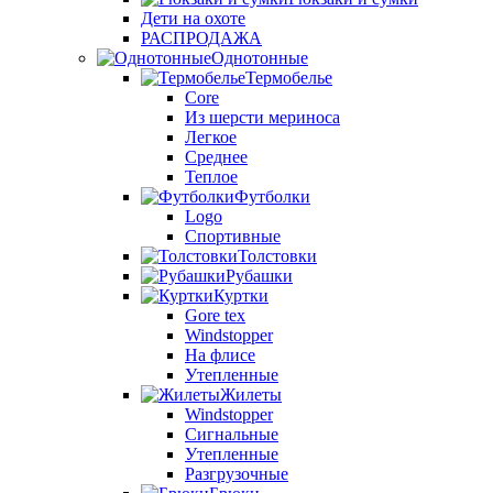
Дети на охоте
РАСПРОДАЖА
Однотонные
Термобелье
Core
Из шерсти мериноса
Легкое
Среднее
Теплое
Футболки
Logo
Спортивные
Толстовки
Рубашки
Куртки
Gore tex
Windstopper
На флисе
Утепленные
Жилеты
Windstopper
Сигнальные
Утепленные
Разгрузочные