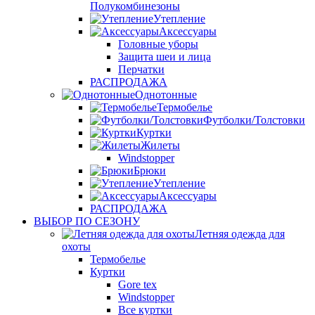
Полукомбинезоны
Утепление
Аксессуары
Головные уборы
Защита шеи и лица
Перчатки
РАСПРОДАЖА
Однотонные
Термобелье
Футболки/Толстовки
Куртки
Жилеты
Windstopper
Брюки
Утепление
Аксессуары
РАСПРОДАЖА
ВЫБОР ПО СЕЗОНУ
Летняя одежда для
охоты
Термобелье
Куртки
Gore tex
Windstopper
Все куртки