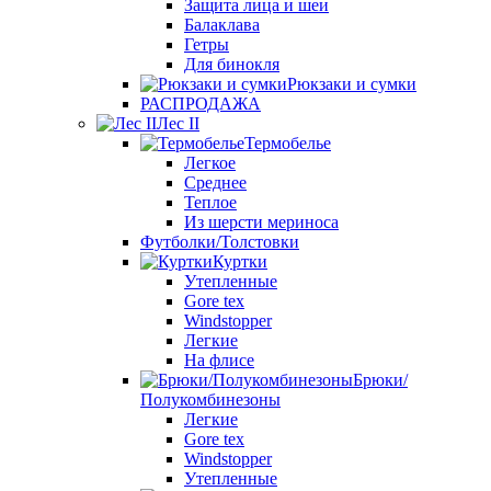
Защита лица и шеи
Балаклава
Гетры
Для бинокля
Рюкзаки и сумки
РАСПРОДАЖА
Лес II
Термобелье
Легкое
Среднее
Теплое
Из шерсти мериноса
Футболки/Толстовки
Куртки
Утепленные
Gore tex
Windstopper
Легкие
На флисе
Брюки/
Полукомбинезоны
Легкие
Gore tex
Windstopper
Утепленные