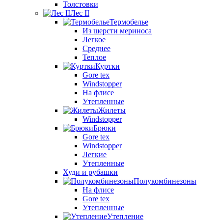
Толстовки
Лес II
Термобелье
Из шерсти мериноса
Легкое
Среднее
Теплое
Куртки
Gore tex
Windstopper
На флисе
Утепленные
Жилеты
Windstopper
Брюки
Gore tex
Windstopper
Легкие
Утепленные
Худи и рубашки
Полукомбинезоны
На флисе
Gore tex
Утепленные
Утепление