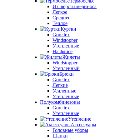
Термобелье
Из шерсти мериноса
Легкое
Среднее
Теплое
Куртки
Gore tex
Windstopper
Утепленные
На флисе
Жилеты
Windstopper
Утепленный
Брюки
Gore tex
Легкие
Усиленные
Утепленные
Полукомбинезоны
Gore tex
Утепленные
Утепление
Аксессуары
Головные уборы
Шапки