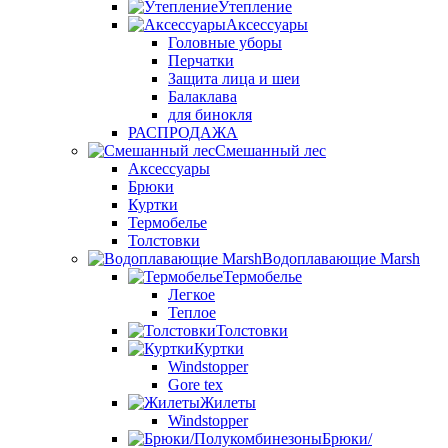
Утепление
Аксессуары
Головные уборы
Перчатки
Защита лица и шеи
Балаклава
для бинокля
РАСПРОДАЖА
Смешанный лес
Аксессуары
Брюки
Куртки
Термобелье
Толстовки
Водоплавающие Marsh
Термобелье
Легкое
Теплое
Толстовки
Куртки
Windstopper
Gore tex
Жилеты
Windstopper
Брюки/