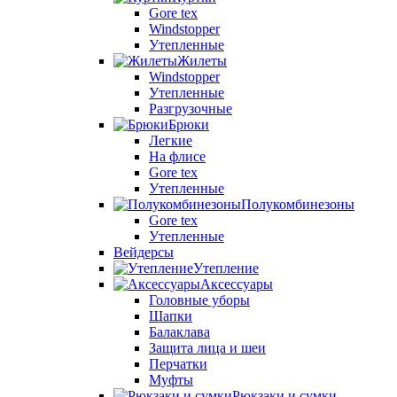
Gore tex
Windstopper
Утепленные
Жилеты
Windstopper
Утепленные
Разгрузочные
Брюки
Легкие
На флисе
Gore tex
Утепленные
Полукомбинезоны
Gore tex
Утепленные
Вейдерсы
Утепление
Аксессуары
Головные уборы
Шапки
Балаклава
Защита лица и шеи
Перчатки
Муфты
Рюкзаки и сумки