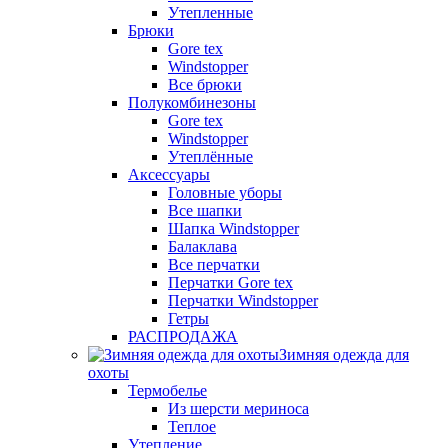
Утепленные
Брюки
Gore tex
Windstopper
Все брюки
Полукомбинезоны
Gore tex
Windstopper
Утеплённые
Аксессуары
Головные уборы
Все шапки
Шапка Windstopper
Балаклава
Все перчатки
Перчатки Gore tex
Перчатки Windstopper
Гетры
РАСПРОДАЖА
Зимняя одежда для
охоты
Термобелье
Из шерсти мериноса
Теплое
Утепление