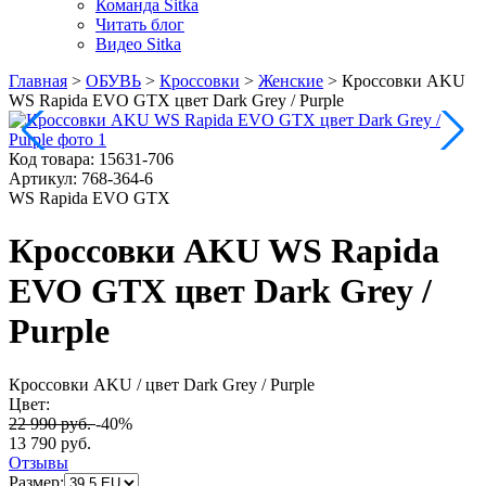
Команда Sitka
Читать блог
Видео Sitka
Главная
>
ОБУВЬ
>
Кроссовки
>
Женские
>
Кроссовки AKU
WS Rapida EVO GTX цвет Dark Grey / Purple
Код товара:
15631-706
Артикул:
768-364-6
WS Rapida EVO GTX
Кроссовки AKU WS Rapida
EVO GTX цвет Dark Grey /
Purple
Кроссовки AKU
/ цвет Dark Grey / Purple
Цвет:
22 990 руб.
-40%
13 790 руб.
Отзывы
Размер: