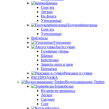
Брюки
Gore tex
Легкие
На флисе
Утепленные
Полукомбинезоны
Gore tex
Утепленные
Вейдерсы
Утепление
Аксессуары
Головные уборы
Шапки
Бейсболки
Защита лица и шеи
Перчатки
Рюкзаки и сумки
РАСПРОДАЖА
Водоплавающие Timber
Термобелье
Из шерсти мериноса
Легкое
Среднее
Core
Куртки