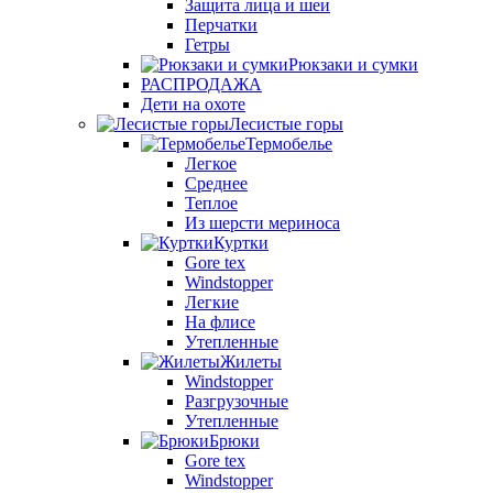
Защита лица и шеи
Перчатки
Гетры
Рюкзаки и сумки
РАСПРОДАЖА
Дети на охоте
Лесистые горы
Термобелье
Легкое
Среднее
Теплое
Из шерсти мериноса
Куртки
Gore tex
Windstopper
Легкие
На флисе
Утепленные
Жилеты
Windstopper
Разгрузочные
Утепленные
Брюки
Gore tex
Windstopper