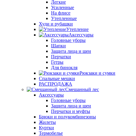
Легкие
Усиленные
На флисе
Утепленные
Худи и рубашки
Утепление
Аксессуары
Головные уборы
Шапки
Защита лица и шеи
Перчатки
Гетры
Для бинокля
Рюкзаки и сумки
Спальные мешки
РАСПРОДАЖА
Смешанный лес
Аксессуары
Головные уборы
Защита лица и шеи
Перчатки и муфты
Брюки и полукомбинезоны
Жилеты
Куртки
Термобелье