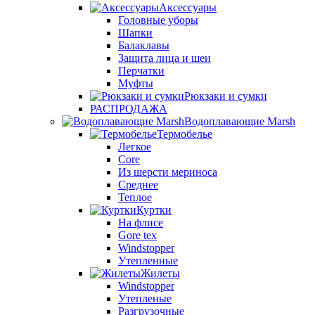
Аксессуары
Головные уборы
Шапки
Балаклавы
Защита лица и шеи
Перчатки
Муфты
Рюкзаки и сумки
РАСПРОДАЖА
Водоплавающие Marsh
Термобелье
Легкое
Core
Из шерсти мериноса
Среднее
Теплое
Куртки
На флисе
Gore tex
Windstopper
Утепленные
Жилеты
Windstopper
Утепленые
Разгрузочные