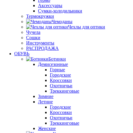
Гермо
Аксессуары
Сумки-холодильники
Термокружки
Чемоданы
Чехлы для оптики
Чучела
Сошки
Инструменты
РАСПРОДАЖА
ОБУВЬ
Ботинки
Демисезонные
Горные
Городские
Кроссовки
Охотничьи
Треккинговые
Зимние
Летние
Городские
Кроссовки
Охотничьи
Треккинговые
Женские