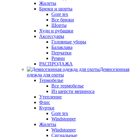
Жилеты
Брюки и шорты
Gore tex
Все брюки
Шорты
Худи и рубашки
Аксессуары
Головные уборы
Балаклава
Перчатки
Ремни
РАСПРОДАЖА
Демисезонная
одежда для охоты
Термобелье
Все термобелье
Из шерсти мериноса
Утепление
Флис
Куртки
Gore tex
Windstopper
Жилеты
Windstopper
Сигнальные