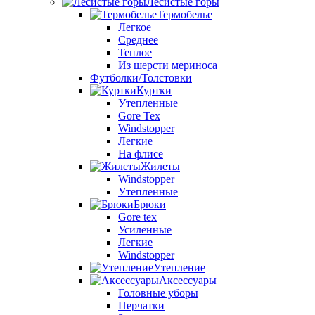
Лесистые горы
Термобелье
Легкое
Среднее
Теплое
Из шерсти мериноса
Футболки/Толстовки
Куртки
Утепленные
Gore Tex
Windstopper
Легкие
На флисе
Жилеты
Windstopper
Утепленные
Брюки
Gore tex
Усиленные
Легкие
Windstopper
Утепление
Аксессуары
Головные уборы
Перчатки