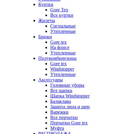
Куртки
Gore Tex
Все куртки
Жилеты
Сигнальные
Утепленные
Брюки
Gore tex
На флисе
Утепленные
Полукомбинезоны
Gore tex
Windstopper
Утепленные
Аксессуары
Головные уборы
Все шапки
Шапка Windstopper
Балаклава
Защита лица и шеи
Варежки
Все перчатки
Перчатки Gore tex
Муфта
РАСПРОДАЖА