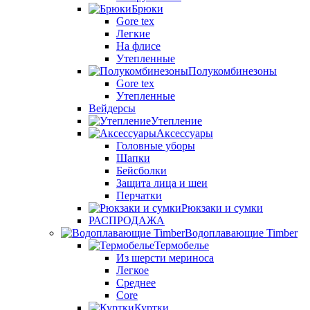
Брюки
Gore tex
Легкие
На флисе
Утепленные
Полукомбинезоны
Gore tex
Утепленные
Вейдерсы
Утепление
Аксессуары
Головные уборы
Шапки
Бейсболки
Защита лица и шеи
Перчатки
Рюкзаки и сумки
РАСПРОДАЖА
Водоплавающие Timber
Термобелье
Из шерсти мериноса
Легкое
Среднее
Core
Куртки