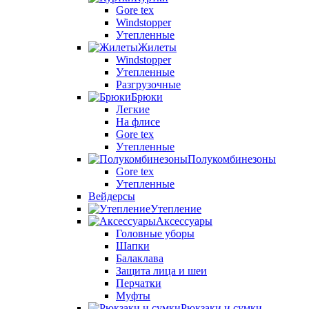
Gore tex
Windstopper
Утепленные
Жилеты
Windstopper
Утепленные
Разгрузочные
Брюки
Легкие
На флисе
Gore tex
Утепленные
Полукомбинезоны
Gore tex
Утепленные
Вейдерсы
Утепление
Аксессуары
Головные уборы
Шапки
Балаклава
Защита лица и шеи
Перчатки
Муфты
Рюкзаки и сумки