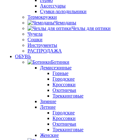
Гермо
Аксессуары
Сумки-холодильники
Термокружки
Чемоданы
Чехлы для оптики
Чучела
Сошки
Инструменты
РАСПРОДАЖА
ОБУВЬ
Ботинки
Демисезонные
Горные
Городские
Кроссовки
Охотничьи
Треккинговые
Зимние
Летние
Городские
Кроссовки
Охотничьи
Треккинговые
Женские