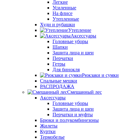
Легкие
Усиленные
На флисе
Утепленные
Худи и рубашки
Утепление
Аксессуары
Головные уборы
Шапки
Защита лица и шеи
Перчатки
Гетры
Для бинокля
Рюкзаки и сумки
Спальные мешки
РАСПРОДАЖА
Смешанный лес
Аксессуары
Головные уборы
Защита лица и шеи
Перчатки и муфты
Брюки и полукомбинезоны
Жилеты
Куртки
Термобелье