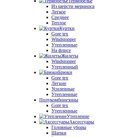
Термобелье
Из шерсти мериноса
Легкое
Среднее
Теплое
Куртки
Gore tex
Windstopper
Утепленные
На флисе
Жилеты
Windstopper
Утепленный
Брюки
Gore tex
Легкие
Усиленные
Утепленные
Полукомбинезоны
Gore tex
Утепленные
Утепление
Аксессуары
Головные уборы
Шапки