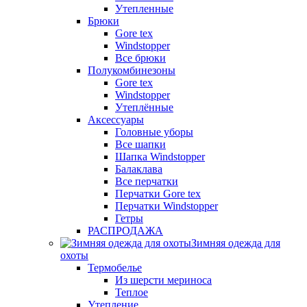
Утепленные
Брюки
Gore tex
Windstopper
Все брюки
Полукомбинезоны
Gore tex
Windstopper
Утеплённые
Аксессуары
Головные уборы
Все шапки
Шапка Windstopper
Балаклава
Все перчатки
Перчатки Gore tex
Перчатки Windstopper
Гетры
РАСПРОДАЖА
Зимняя одежда для
охоты
Термобелье
Из шерсти мериноса
Теплое
Утепление