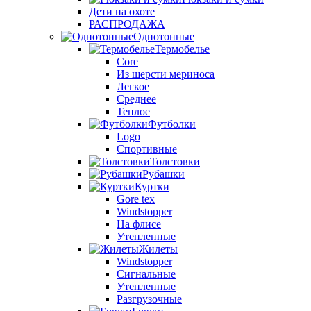
Дети на охоте
РАСПРОДАЖА
Однотонные
Термобелье
Core
Из шерсти мериноса
Легкое
Среднее
Теплое
Футболки
Logo
Спортивные
Толстовки
Рубашки
Куртки
Gore tex
Windstopper
На флисе
Утепленные
Жилеты
Windstopper
Сигнальные
Утепленные
Разгрузочные