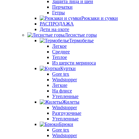
Защита лица и шеи
Перчатки
Гетры
Рюкзаки и сумки
РАСПРОДАЖА
Дети на охоте
Лесистые горы
Термобелье
Легкое
Среднее
Теплое
Из шерсти мериноса
Куртки
Gore tex
Windstopper
Легкие
На флисе
Утепленные
Жилеты
Windstopper
Разгрузочные
Утепленные
Брюки
Gore tex
Windstopper