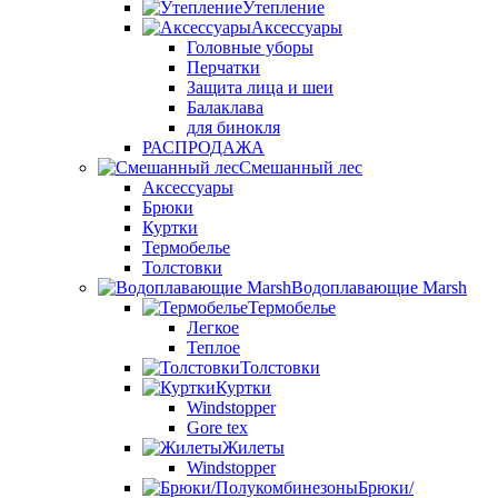
Утепление
Аксессуары
Головные уборы
Перчатки
Защита лица и шеи
Балаклава
для бинокля
РАСПРОДАЖА
Смешанный лес
Аксессуары
Брюки
Куртки
Термобелье
Толстовки
Водоплавающие Marsh
Термобелье
Легкое
Теплое
Толстовки
Куртки
Windstopper
Gore tex
Жилеты
Windstopper
Брюки/