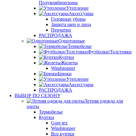
Полукомбинезоны
Утепление
Аксессуары
Головные уборы
Защита шеи и лица
Перчатки
РАСПРОДАЖА
Однотонные
Термобелье
Футболки/Толстовки
Куртки
Жилеты
Windstopper
Брюки
Утепление
Аксессуары
РАСПРОДАЖА
ВЫБОР ПО СЕЗОНУ
Летняя одежда для
охоты
Термобелье
Куртки
Gore tex
Windstopper
Все куртки