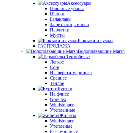
Аксессуары
Головные уборы
Шапки
Балаклавы
Защита лица и шеи
Перчатки
Муфты
Рюкзаки и сумки
РАСПРОДАЖА
Водоплавающие Marsh
Термобелье
Легкое
Core
Из шерсти мериноса
Среднее
Теплое
Куртки
На флисе
Gore tex
Windstopper
Утепленные
Жилеты
Windstopper
Утепленые
Разгрузочные