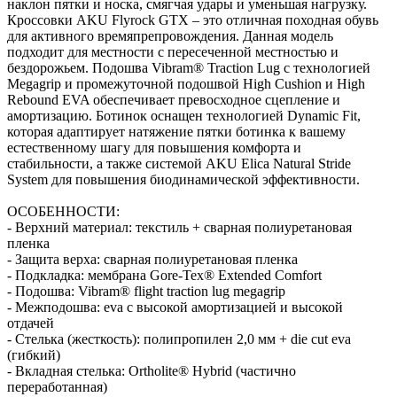
Кроссовки AKU Flyrock GTX – это отличная походная обувь
для активного времяпрепровождения. Данная модель
подходит для местности с пересеченной местностью и
бездорожьем. Подошва Vibram® Traction Lug с технологией
Megagrip и промежуточной подошвой High Cushion и High
Rebound EVA обеспечивает превосходное сцепление и
амортизацию. Ботинок оснащен технологией Dynamic Fit,
которая адаптирует натяжение пятки ботинка к вашему
естественному шагу для повышения комфорта и
стабильности, а также системой AKU Elica Natural Stride
System для повышения биодинамической эффективности.
ОСОБЕННОСТИ:
- Верхний материал: текстиль + сварная полиуретановая
пленка
- Защита верха: сварная полиуретановая пленка
- Подкладка: мембрана Gore-Tex® Extended Comfort
- Подошва: Vibram® flight traction lug megagrip
- Межподошва: eva с высокой амортизацией и высокой
отдачей
- Стелька (жесткость): полипропилен 2,0 мм + die cut eva
(гибкий)
- Вкладная стелька: Ortholite® Hybrid (частично
переработанная)