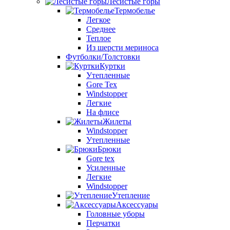
Лесистые горы
Термобелье
Легкое
Среднее
Теплое
Из шерсти мериноса
Футболки/Толстовки
Куртки
Утепленные
Gore Tex
Windstopper
Легкие
На флисе
Жилеты
Windstopper
Утепленные
Брюки
Gore tex
Усиленные
Легкие
Windstopper
Утепление
Аксессуары
Головные уборы
Перчатки