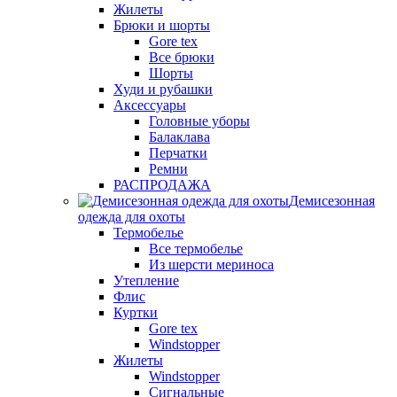
Жилеты
Брюки и шорты
Gore tex
Все брюки
Шорты
Худи и рубашки
Аксессуары
Головные уборы
Балаклава
Перчатки
Ремни
РАСПРОДАЖА
Демисезонная
одежда для охоты
Термобелье
Все термобелье
Из шерсти мериноса
Утепление
Флис
Куртки
Gore tex
Windstopper
Жилеты
Windstopper
Сигнальные