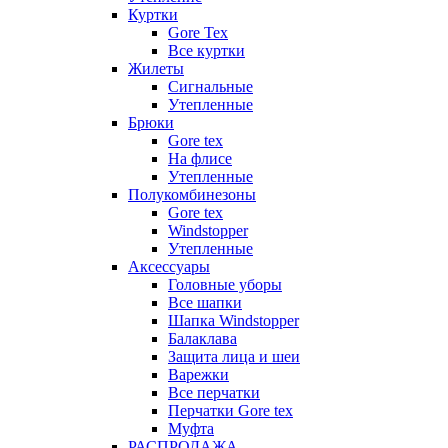
Куртки
Gore Tex
Все куртки
Жилеты
Сигнальные
Утепленные
Брюки
Gore tex
На флисе
Утепленные
Полукомбинезоны
Gore tex
Windstopper
Утепленные
Аксессуары
Головные уборы
Все шапки
Шапка Windstopper
Балаклава
Защита лица и шеи
Варежки
Все перчатки
Перчатки Gore tex
Муфта
РАСПРОДАЖА