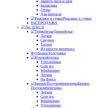
Защита лица и шеи
Балаклава
Гетры
Для бинокля
Рюкзаки и сумки
РАСПРОДАЖА
Лес II
Термобелье
Легкое
Среднее
Теплое
Из шерсти мериноса
Футболки/Толстовки
Куртки
Утепленные
Gore tex
Windstopper
Легкие
На флисе
Брюки/
Полукомбинезоны
Легкие
Gore tex
Windstopper
Утепленные