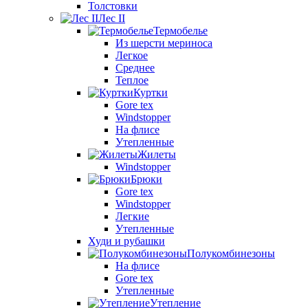
Толстовки
Лес II
Термобелье
Из шерсти мериноса
Легкое
Среднее
Теплое
Куртки
Gore tex
Windstopper
На флисе
Утепленные
Жилеты
Windstopper
Брюки
Gore tex
Windstopper
Легкие
Утепленные
Худи и рубашки
Полукомбинезоны
На флисе
Gore tex
Утепленные
Утепление