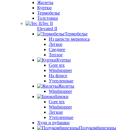
Жилеты
Куртки
Термобелье
Толстовки
Лес II
Elevated II
Термобелье
Из шерсти мериноса
Легкое
Среднее
Теплое
Куртки
Gore tex
Windstopper
На флисе
Утепленные
Жилеты
Windstopper
Брюки
Gore tex
Windstopper
Легкие
Утепленные
Худи и рубашки
Полукомбинезоны