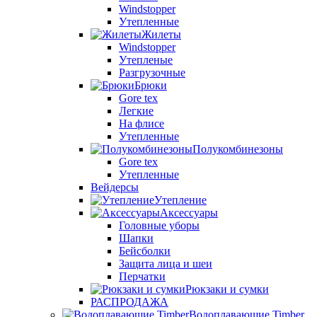
Windstopper
Утепленные
Жилеты
Windstopper
Утепленые
Разгрузочные
Брюки
Gore tex
Легкие
На флисе
Утепленные
Полукомбинезоны
Gore tex
Утепленные
Вейдерсы
Утепление
Аксессуары
Головные уборы
Шапки
Бейсболки
Защита лица и шеи
Перчатки
Рюкзаки и сумки
РАСПРОДАЖА
Водоплавающие Timber