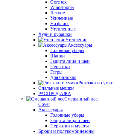
Gore tex
Windstopper
Легкие
Усиленные
На флисе
Утепленные
Худи и рубашки
Утепление
Аксессуары
Головные уборы
Шапки
Защита лица и шеи
Перчатки
Гетры
Для бинокля
Рюкзаки и сумки
Спальные мешки
РАСПРОДАЖА
Смешанный лес
Cover
Аксессуары
Головные уборы
Защита лица и шеи
Перчатки и муфты
Брюки и полукомбинезоны