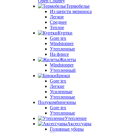
Open Country
Термобелье
Из шерсти мериноса
Легкое
Среднее
Теплое
Куртки
Gore tex
Windstopper
Утепленные
На флисе
Жилеты
Windstopper
Утепленный
Брюки
Gore tex
Легкие
Усиленные
Утепленные
Полукомбинезоны
Gore tex
Утепленные
Утепление
Аксессуары
Головные уборы