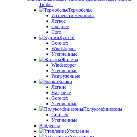
Timber
Термобелье
Из шерсти мериноса
Легкое
Среднее
Core
Куртки
Gore tex
Windstopper
Утепленные
Жилеты
Windstopper
Утепленные
Разгрузочные
Брюки
Легкие
На флисе
Gore tex
Утепленные
Полукомбинезоны
Gore tex
Утепленные
Вейдерсы
Утепление
Аксессуары