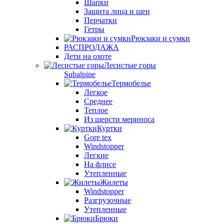
Шапки
Защита лица и шеи
Перчатки
Гетры
Рюкзаки и сумки
РАСПРОДАЖА
Дети на охоте
Лесистые горы
Subalpine
Термобелье
Легкое
Среднее
Теплое
Из шерсти мериноса
Куртки
Gore tex
Windstopper
Легкие
На флисе
Утепленные
Жилеты
Windstopper
Разгрузочные
Утепленные
Брюки