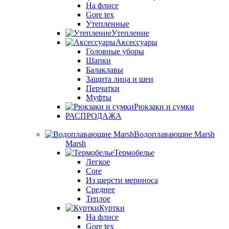
На флисе
Gore tex
Утепленные
Утепление
Аксессуары
Головные уборы
Шапки
Балаклавы
Защита лица и шеи
Перчатки
Муфты
Рюкзаки и сумки
РАСПРОДАЖА
Водоплавающие Marsh
Marsh
Термобелье
Легкое
Core
Из шерсти мериноса
Среднее
Теплое
Куртки
На флисе
Gore tex