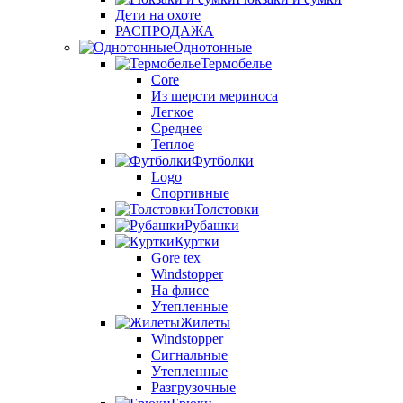
Дети на охоте
РАСПРОДАЖА
Однотонные
Термобелье
Core
Из шерсти мериноса
Легкое
Среднее
Теплое
Футболки
Logo
Спортивные
Толстовки
Рубашки
Куртки
Gore tex
Windstopper
На флисе
Утепленные
Жилеты
Windstopper
Сигнальные
Утепленные
Разгрузочные