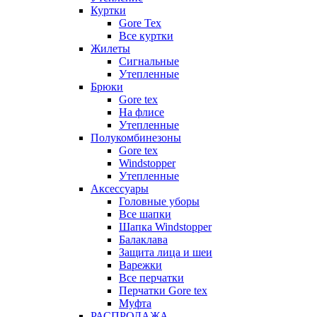
Куртки
Gore Tex
Все куртки
Жилеты
Сигнальные
Утепленные
Брюки
Gore tex
На флисе
Утепленные
Полукомбинезоны
Gore tex
Windstopper
Утепленные
Аксессуары
Головные уборы
Все шапки
Шапка Windstopper
Балаклава
Защита лица и шеи
Варежки
Все перчатки
Перчатки Gore tex
Муфта
РАСПРОДАЖА