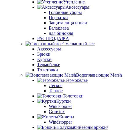
Утепление
Аксессуары
Головные уборы
Перчатки
Защита лица и шеи
Балаклава
для бинокля
РАСПРОДАЖА
Смешанный лес
Аксессуары
Брюки
Куртки
Термобелье
Толстовки
Водоплавающие Marsh
Термобелье
Легкое
Теплое
Толстовки
Куртки
Windstopper
Gore tex
Жилеты
Windstopper
Брюки/