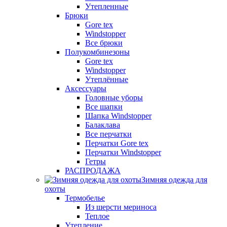
Утепленные
Брюки
Gore tex
Windstopper
Все брюки
Полукомбинезоны
Gore tex
Windstopper
Утеплённые
Аксессуары
Головные уборы
Все шапки
Шапка Windstopper
Балаклава
Все перчатки
Перчатки Gore tex
Перчатки Windstopper
Гетры
РАСПРОДАЖА
Зимняя одежда для
охоты
Термобелье
Из шерсти мериноса
Теплое
Утепление