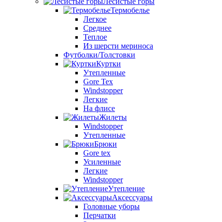
Лесистые горы
Термобелье
Легкое
Среднее
Теплое
Из шерсти мериноса
Футболки/Толстовки
Куртки
Утепленные
Gore Tex
Windstopper
Легкие
На флисе
Жилеты
Windstopper
Утепленные
Брюки
Gore tex
Усиленные
Легкие
Windstopper
Утепление
Аксессуары
Головные уборы
Перчатки