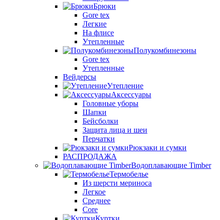
Брюки
Gore tex
Легкие
На флисе
Утепленные
Полукомбинезоны
Gore tex
Утепленные
Вейдерсы
Утепление
Аксессуары
Головные уборы
Шапки
Бейсболки
Защита лица и шеи
Перчатки
Рюкзаки и сумки
РАСПРОДАЖА
Водоплавающие Timber
Термобелье
Из шерсти мериноса
Легкое
Среднее
Core
Куртки