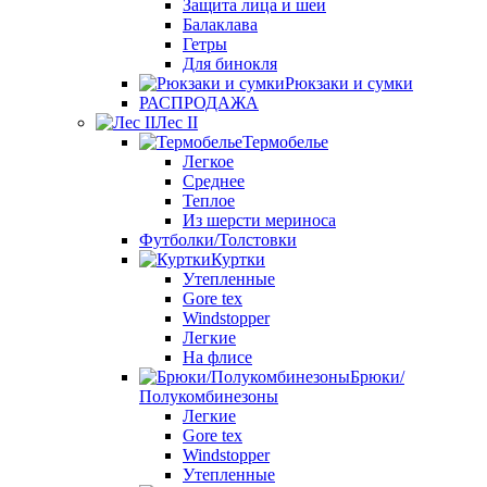
Защита лица и шеи
Балаклава
Гетры
Для бинокля
Рюкзаки и сумки
РАСПРОДАЖА
Лес II
Термобелье
Легкое
Среднее
Теплое
Из шерсти мериноса
Футболки/Толстовки
Куртки
Утепленные
Gore tex
Windstopper
Легкие
На флисе
Брюки/
Полукомбинезоны
Легкие
Gore tex
Windstopper
Утепленные