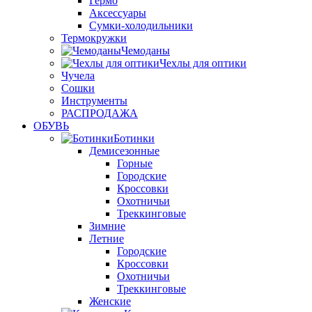
Гермо
Аксессуары
Сумки-холодильники
Термокружки
Чемоданы
Чехлы для оптики
Чучела
Сошки
Инструменты
РАСПРОДАЖА
ОБУВЬ
Ботинки
Демисезонные
Горные
Городские
Кроссовки
Охотничьи
Треккинговые
Зимние
Летние
Городские
Кроссовки
Охотничьи
Треккинговые
Женские