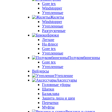
Gore tex
Windstopper
Утепленные
Жилеты
Windstopper
Утепленные
Разгрузочные
Брюки
Легкие
На флисе
Gore tex
Утепленные
Полукомбинезоны
Gore tex
Утепленные
Вейдерсы
Утепление
Аксессуары
Головные уборы
Шапки
Балаклава
Защита лица и шеи
Перчатки
Муфты
Рюкзаки и сумки