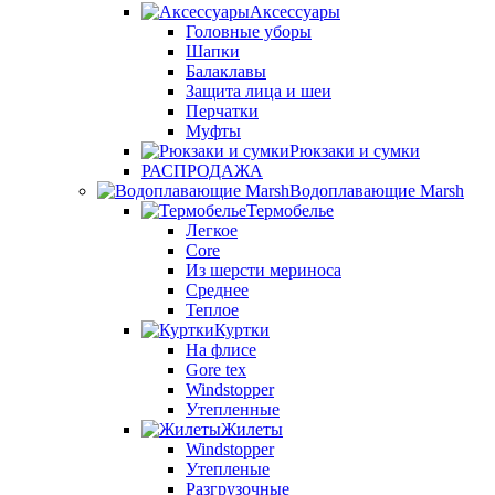
Аксессуары
Головные уборы
Шапки
Балаклавы
Защита лица и шеи
Перчатки
Муфты
Рюкзаки и сумки
РАСПРОДАЖА
Водоплавающие Marsh
Термобелье
Легкое
Core
Из шерсти мериноса
Среднее
Теплое
Куртки
На флисе
Gore tex
Windstopper
Утепленные
Жилеты
Windstopper
Утепленые
Разгрузочные