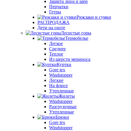
Защита лица и шеи
Перчатки
Гетры
Рюкзаки и сумки
РАСПРОДАЖА
Дети на охоте
Лесистые горы
Термобелье
Легкое
Среднее
Теплое
Из шерсти мериноса
Куртки
Gore tex
Windstopper
Легкие
На флисе
Утепленные
Жилеты
Windstopper
Разгрузочные
Утепленные
Брюки
Gore tex
Windstopper