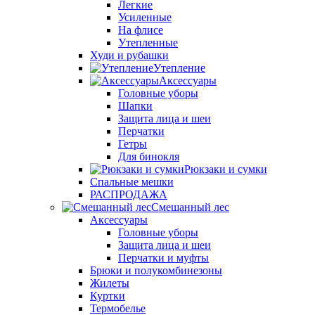
Легкие
Усиленные
На флисе
Утепленные
Худи и рубашки
Утепление
Аксессуары
Головные уборы
Шапки
Защита лица и шеи
Перчатки
Гетры
Для бинокля
Рюкзаки и сумки
Спальные мешки
РАСПРОДАЖА
Смешанный лес
Аксессуары
Головные уборы
Защита лица и шеи
Перчатки и муфты
Брюки и полукомбинезоны
Жилеты
Куртки
Термобелье