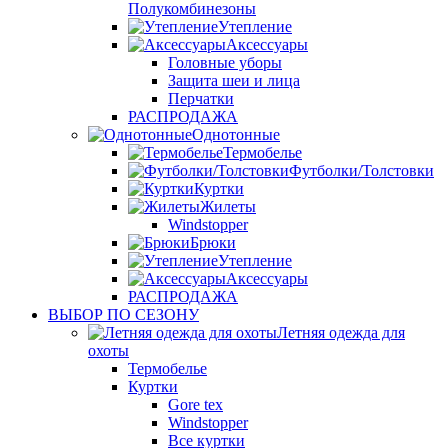
Полукомбинезоны
Утепление
Аксессуары
Головные уборы
Защита шеи и лица
Перчатки
РАСПРОДАЖА
Однотонные
Термобелье
Футболки/Толстовки
Куртки
Жилеты
Windstopper
Брюки
Утепление
Аксессуары
РАСПРОДАЖА
ВЫБОР ПО СЕЗОНУ
Летняя одежда для
охоты
Термобелье
Куртки
Gore tex
Windstopper
Все куртки