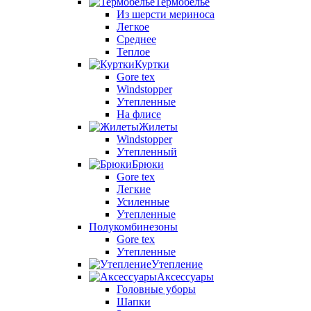
Термобелье
Из шерсти мериноса
Легкое
Среднее
Теплое
Куртки
Gore tex
Windstopper
Утепленные
На флисе
Жилеты
Windstopper
Утепленный
Брюки
Gore tex
Легкие
Усиленные
Утепленные
Полукомбинезоны
Gore tex
Утепленные
Утепление
Аксессуары
Головные уборы
Шапки