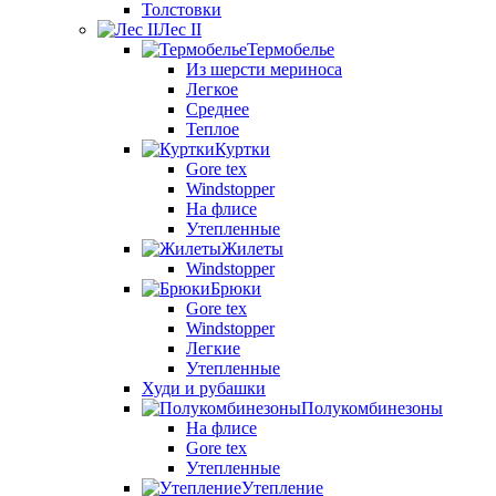
Толстовки
Лес II
Термобелье
Из шерсти мериноса
Легкое
Среднее
Теплое
Куртки
Gore tex
Windstopper
На флисе
Утепленные
Жилеты
Windstopper
Брюки
Gore tex
Windstopper
Легкие
Утепленные
Худи и рубашки
Полукомбинезоны
На флисе
Gore tex
Утепленные
Утепление