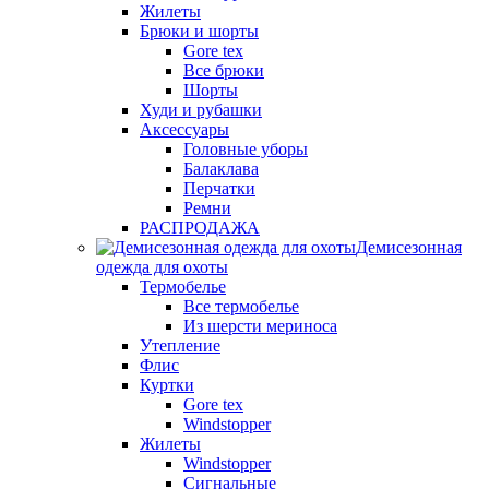
Жилеты
Брюки и шорты
Gore tex
Все брюки
Шорты
Худи и рубашки
Аксессуары
Головные уборы
Балаклава
Перчатки
Ремни
РАСПРОДАЖА
Демисезонная
одежда для охоты
Термобелье
Все термобелье
Из шерсти мериноса
Утепление
Флис
Куртки
Gore tex
Windstopper
Жилеты
Windstopper
Сигнальные