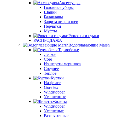
Аксессуары
Головные уборы
Шапки
Балаклавы
Защита лица и шеи
Перчатки
Муфты
Рюкзаки и сумки
РАСПРОДАЖА
Водоплавающие Marsh
Термобелье
Легкое
Core
Из шерсти мериноса
Среднее
Теплое
Куртки
На флисе
Gore tex
Windstopper
Утепленные
Жилеты
Windstopper
Утепленые
Разгрузочные