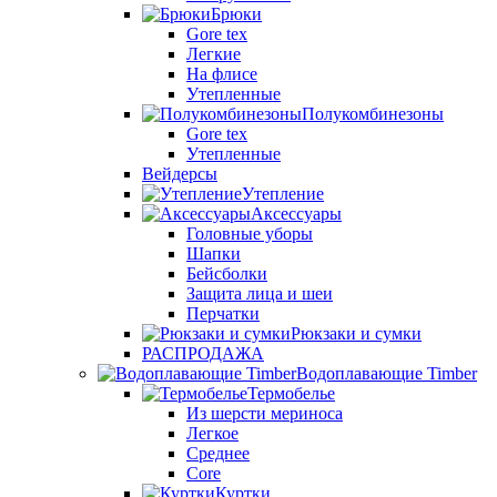
Брюки
Gore tex
Легкие
На флисе
Утепленные
Полукомбинезоны
Gore tex
Утепленные
Вейдерсы
Утепление
Аксессуары
Головные уборы
Шапки
Бейсболки
Защита лица и шеи
Перчатки
Рюкзаки и сумки
РАСПРОДАЖА
Водоплавающие Timber
Термобелье
Из шерсти мериноса
Легкое
Среднее
Core
Куртки