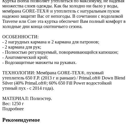
Куртка Boreal позволяет утеплиться по максимуму, не надевая
множества слоев одежды. Как бы холодно ни было у воды,
мембрана GORE-TEX® и утеплитель с натуральным пухом
надежно защитят Вас от непогоды. В сочетании с водолазкой
Traverse или Core эта куртка обеспечит Вам полный комфорт в
холодные дни конца охотничьего сезона.
ОСОБЕННОСТИ:
- 2 нагрудных кармана и 2 кармана для патронов;
- 2 кармана для рук;
- Полностью регулируемый, поворачивающийся капюшон;
- Анатомический крой;
- Водозащитные манжеты на рукавах.
ТЕХНОЛОГИИ: Мембрана GORE-TEX®, пуховый
утеплитель 650 F.P. (2013 г и раньше) / PrimaLoft® Down Blend
Silver (40% PrimaLoft®; 60% 650 Fill Power водостойкий
утиный пух - с 2014 года).
МАТЕРИАЛ: Полиэстер.
Вес:
1250 г
Подробнее
Рекомендуемое