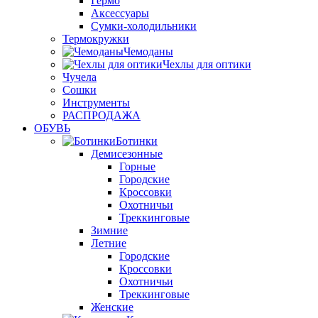
Гермо
Аксессуары
Сумки-холодильники
Термокружки
Чемоданы
Чехлы для оптики
Чучела
Сошки
Инструменты
РАСПРОДАЖА
ОБУВЬ
Ботинки
Демисезонные
Горные
Городские
Кроссовки
Охотничьи
Треккинговые
Зимние
Летние
Городские
Кроссовки
Охотничьи
Треккинговые
Женские