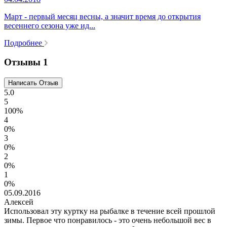
Март - первый месяц весны, а значит время до открытия
Д
весеннего сезона уже ид...
п
Подробнее
Отзывы
1
5.0
5
100%
4
0%
3
0%
2
0%
1
0%
05.09.2016
Алексей
Использовал эту куртку на рыбалке в течение всей прошлой
зимы. Первое что понравилось - это очень небольшой вес в