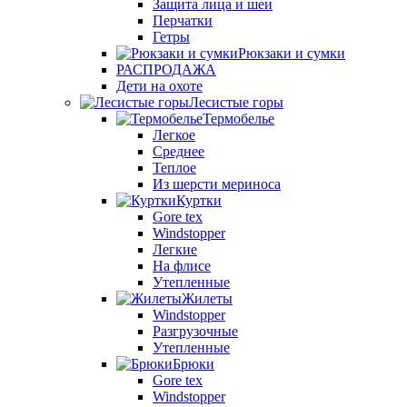
Защита лица и шеи
Перчатки
Гетры
Рюкзаки и сумки
РАСПРОДАЖА
Дети на охоте
Лесистые горы
Термобелье
Легкое
Среднее
Теплое
Из шерсти мериноса
Куртки
Gore tex
Windstopper
Легкие
На флисе
Утепленные
Жилеты
Windstopper
Разгрузочные
Утепленные
Брюки
Gore tex
Windstopper