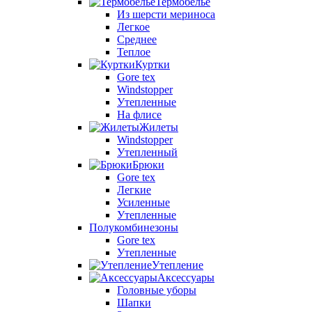
Термобелье
Из шерсти мериноса
Легкое
Среднее
Теплое
Куртки
Gore tex
Windstopper
Утепленные
На флисе
Жилеты
Windstopper
Утепленный
Брюки
Gore tex
Легкие
Усиленные
Утепленные
Полукомбинезоны
Gore tex
Утепленные
Утепление
Аксессуары
Головные уборы
Шапки