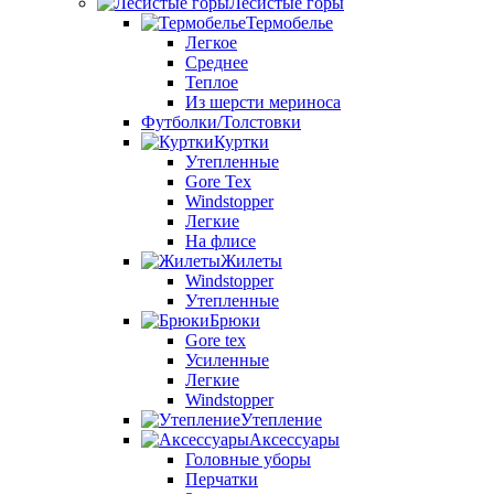
Лесистые горы
Термобелье
Легкое
Среднее
Теплое
Из шерсти мериноса
Футболки/Толстовки
Куртки
Утепленные
Gore Tex
Windstopper
Легкие
На флисе
Жилеты
Windstopper
Утепленные
Брюки
Gore tex
Усиленные
Легкие
Windstopper
Утепление
Аксессуары
Головные уборы
Перчатки