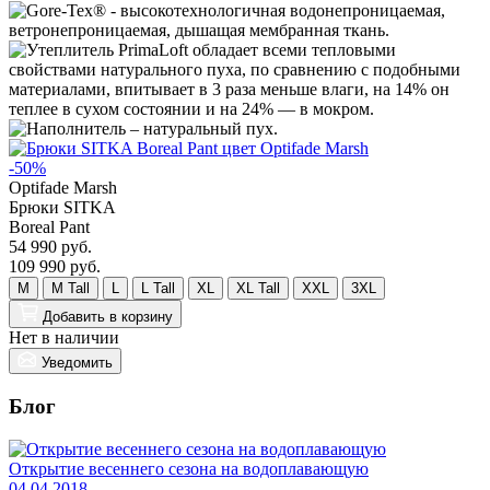
O
-50%
Optifade Marsh
H
Брюки SITKA
2
Boreal Pant
54 990 руб.
109 990 руб.
Н
M
M Tall
L
L Tall
XL
XL Tall
XXL
3XL
Добавить
в корзину
Нет в наличии
Уведомить
Блог
Открытие весеннего сезона на водоплавающую
С
04.04.2018
0