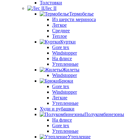
Толстовки
Лес II
Термобелье
Из шерсти мериноса
Легкое
Среднее
Теплое
Куртки
Gore tex
Windstopper
На флисе
Утепленные
Жилеты
Windstopper
Брюки
Gore tex
Windstopper
Легкие
Утепленные
Худи и рубашки
Полукомбинезоны
На флисе
Gore tex
Утепленные
Утепление