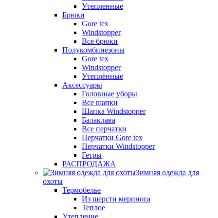
Утепленные
Брюки
Gore tex
Windstopper
Все брюки
Полукомбинезоны
Gore tex
Windstopper
Утеплённые
Аксессуары
Головные уборы
Все шапки
Шапка Windstopper
Балаклава
Все перчатки
Перчатки Gore tex
Перчатки Windstopper
Гетры
РАСПРОДАЖА
Зимняя одежда для
охоты
Термобелье
Из шерсти мериноса
Теплое
Утепление