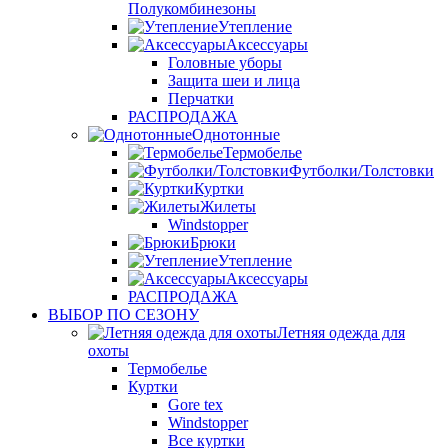
Полукомбинезоны
Утепление
Аксессуары
Головные уборы
Защита шеи и лица
Перчатки
РАСПРОДАЖА
Однотонные
Термобелье
Футболки/Толстовки
Куртки
Жилеты
Windstopper
Брюки
Утепление
Аксессуары
РАСПРОДАЖА
ВЫБОР ПО СЕЗОНУ
Летняя одежда для
охоты
Термобелье
Куртки
Gore tex
Windstopper
Все куртки