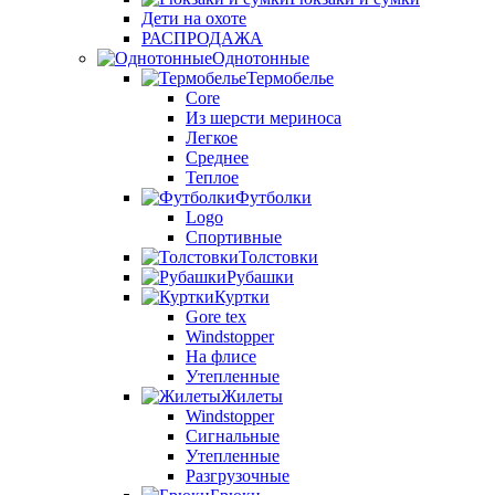
Дети на охоте
РАСПРОДАЖА
Однотонные
Термобелье
Core
Из шерсти мериноса
Легкое
Среднее
Теплое
Футболки
Logo
Спортивные
Толстовки
Рубашки
Куртки
Gore tex
Windstopper
На флисе
Утепленные
Жилеты
Windstopper
Сигнальные
Утепленные
Разгрузочные