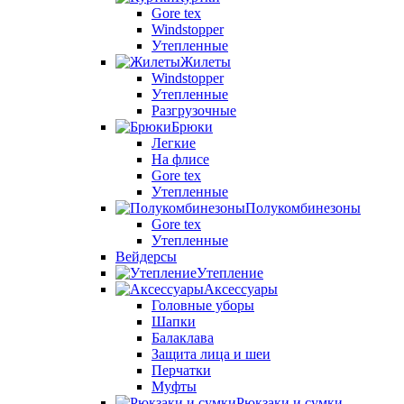
Gore tex
Windstopper
Утепленные
Жилеты
Windstopper
Утепленные
Разгрузочные
Брюки
Легкие
На флисе
Gore tex
Утепленные
Полукомбинезоны
Gore tex
Утепленные
Вейдерсы
Утепление
Аксессуары
Головные уборы
Шапки
Балаклава
Защита лица и шеи
Перчатки
Муфты
Рюкзаки и сумки