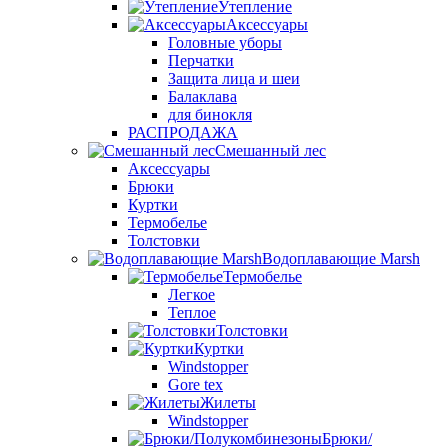
Утепление
Аксессуары
Головные уборы
Перчатки
Защита лица и шеи
Балаклава
для бинокля
РАСПРОДАЖА
Смешанный лес
Аксессуары
Брюки
Куртки
Термобелье
Толстовки
Водоплавающие Marsh
Термобелье
Легкое
Теплое
Толстовки
Куртки
Windstopper
Gore tex
Жилеты
Windstopper
Брюки/