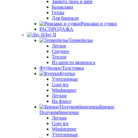
Защита лица и шеи
Балаклава
Гетры
Для бинокля
Рюкзаки и сумки
РАСПРОДАЖА
Лес II
Термобелье
Легкое
Среднее
Теплое
Из шерсти мериноса
Футболки/Толстовки
Куртки
Утепленные
Gore tex
Windstopper
Легкие
На флисе
Брюки/
Полукомбинезоны
Легкие
Gore tex
Windstopper
Утепленные