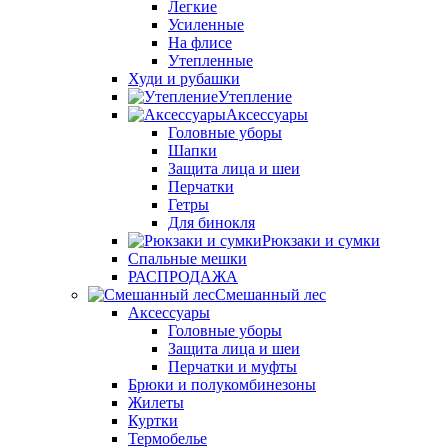
Легкие
Усиленные
На флисе
Утепленные
Худи и рубашки
Утепление
Аксессуары
Головные уборы
Шапки
Защита лица и шеи
Перчатки
Гетры
Для бинокля
Рюкзаки и сумки
Спальные мешки
РАСПРОДАЖА
Смешанный лес
Аксессуары
Головные уборы
Защита лица и шеи
Перчатки и муфты
Брюки и полукомбинезоны
Жилеты
Куртки
Термобелье