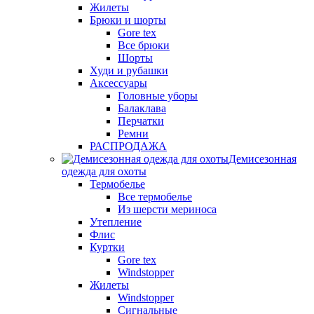
Жилеты
Брюки и шорты
Gore tex
Все брюки
Шорты
Худи и рубашки
Аксессуары
Головные уборы
Балаклава
Перчатки
Ремни
РАСПРОДАЖА
Демисезонная
одежда для охоты
Термобелье
Все термобелье
Из шерсти мериноса
Утепление
Флис
Куртки
Gore tex
Windstopper
Жилеты
Windstopper
Сигнальные