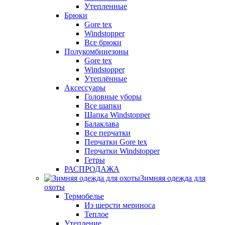
Утепленные
Брюки
Gore tex
Windstopper
Все брюки
Полукомбинезоны
Gore tex
Windstopper
Утеплённые
Аксессуары
Головные уборы
Все шапки
Шапка Windstopper
Балаклава
Все перчатки
Перчатки Gore tex
Перчатки Windstopper
Гетры
РАСПРОДАЖА
Зимняя одежда для
охоты
Термобелье
Из шерсти мериноса
Теплое
Утепление