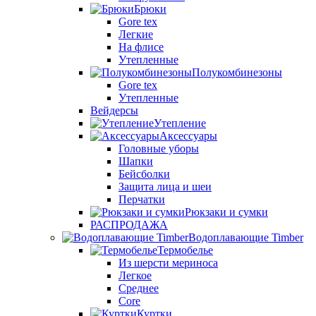
Брюки
Gore tex
Легкие
На флисе
Утепленные
Полукомбинезоны
Gore tex
Утепленные
Вейдерсы
Утепление
Аксессуары
Головные уборы
Шапки
Бейсболки
Защита лица и шеи
Перчатки
Рюкзаки и сумки
РАСПРОДАЖА
Водоплавающие Timber
Термобелье
Из шерсти мериноса
Легкое
Среднее
Core
Куртки