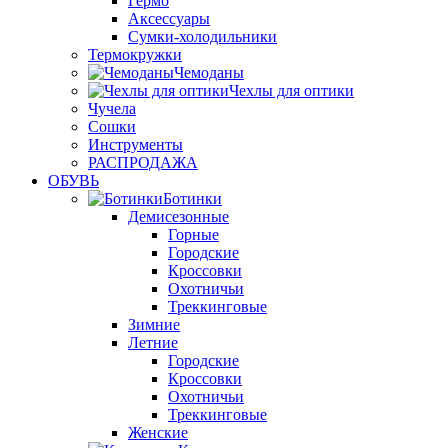
Гермо
Аксессуары
Сумки-холодильники
Термокружки
Чемоданы
Чехлы для оптики
Чучела
Сошки
Инструменты
РАСПРОДАЖА
ОБУВЬ
Ботинки
Демисезонные
Горные
Городские
Кроссовки
Охотничьи
Треккинговые
Зимние
Летние
Городские
Кроссовки
Охотничьи
Треккинговые
Женские