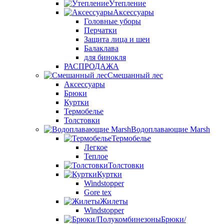
Утепление
Аксессуары
Головные уборы
Перчатки
Защита лица и шеи
Балаклава
для бинокля
РАСПРОДАЖА
Смешанный лес
Аксессуары
Брюки
Куртки
Термобелье
Толстовки
Водоплавающие Marsh
Термобелье
Легкое
Теплое
Толстовки
Куртки
Windstopper
Gore tex
Жилеты
Windstopper
Брюки/