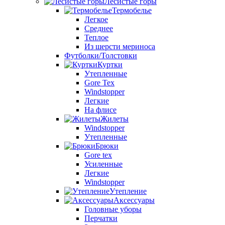
Лесистые горы
Термобелье
Легкое
Среднее
Теплое
Из шерсти мериноса
Футболки/Толстовки
Куртки
Утепленные
Gore Tex
Windstopper
Легкие
На флисе
Жилеты
Windstopper
Утепленные
Брюки
Gore tex
Усиленные
Легкие
Windstopper
Утепление
Аксессуары
Головные уборы
Перчатки