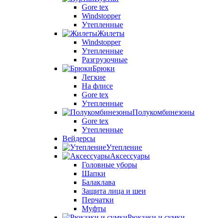
Gore tex
Windstopper
Утепленные
Жилеты
Windstopper
Утепленные
Разгрузочные
Брюки
Легкие
На флисе
Gore tex
Утепленные
Полукомбинезоны
Gore tex
Утепленные
Вейдерсы
Утепление
Аксессуары
Головные уборы
Шапки
Балаклава
Защита лица и шеи
Перчатки
Муфты
Рюкзаки и сумки