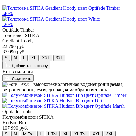
-40%
-20%
Optifade Timber
Толстовка SITKA
Gradient Hoody
22 790 руб.
37 990 руб.
S
M
L
XL
XXL
3XL
Добавить
в корзину
Нет в наличии
Уведомить
Optifade Timber
Полукомбинезон SITKA
Hudson Bib
107 990 руб.
S
M
M Tall
L
L Tall
XL
XL Tall
XXL
3XL