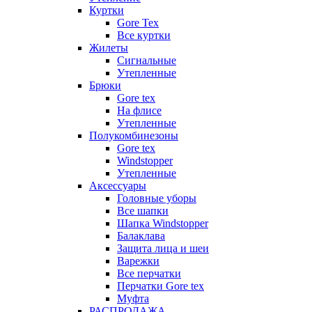
Куртки
Gore Tex
Все куртки
Жилеты
Сигнальные
Утепленные
Брюки
Gore tex
На флисе
Утепленные
Полукомбинезоны
Gore tex
Windstopper
Утепленные
Аксессуары
Головные уборы
Все шапки
Шапка Windstopper
Балаклава
Защита лица и шеи
Варежки
Все перчатки
Перчатки Gore tex
Муфта
РАСПРОДАЖА