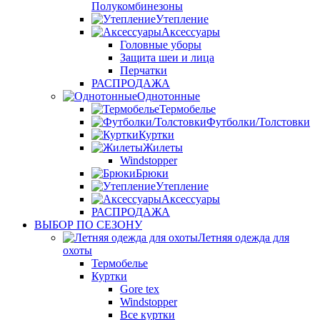
Полукомбинезоны
Утепление
Аксессуары
Головные уборы
Защита шеи и лица
Перчатки
РАСПРОДАЖА
Однотонные
Термобелье
Футболки/Толстовки
Куртки
Жилеты
Windstopper
Брюки
Утепление
Аксессуары
РАСПРОДАЖА
ВЫБОР ПО СЕЗОНУ
Летняя одежда для
охоты
Термобелье
Куртки
Gore tex
Windstopper
Все куртки