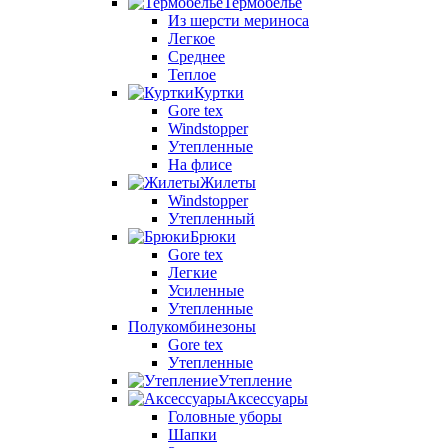
Термобелье
Из шерсти мериноса
Легкое
Среднее
Теплое
Куртки
Gore tex
Windstopper
Утепленные
На флисе
Жилеты
Windstopper
Утепленный
Брюки
Gore tex
Легкие
Усиленные
Утепленные
Полукомбинезоны
Gore tex
Утепленные
Утепление
Аксессуары
Головные уборы
Шапки