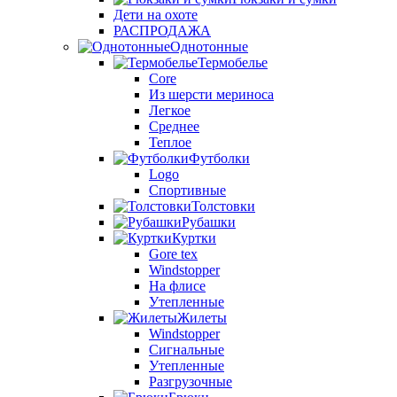
Дети на охоте
РАСПРОДАЖА
Однотонные
Термобелье
Core
Из шерсти мериноса
Легкое
Среднее
Теплое
Футболки
Logo
Спортивные
Толстовки
Рубашки
Куртки
Gore tex
Windstopper
На флисе
Утепленные
Жилеты
Windstopper
Сигнальные
Утепленные
Разгрузочные