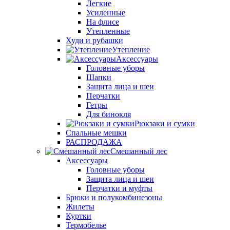
Легкие
Усиленные
На флисе
Утепленные
Худи и рубашки
Утепление
Аксессуары
Головные уборы
Шапки
Защита лица и шеи
Перчатки
Гетры
Для бинокля
Рюкзаки и сумки
Спальные мешки
РАСПРОДАЖА
Смешанный лес
Аксессуары
Головные уборы
Защита лица и шеи
Перчатки и муфты
Брюки и полукомбинезоны
Жилеты
Куртки
Термобелье