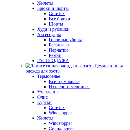
Жилеты
Брюки и шорты
Gore tex
Все брюки
Шорты
Худи и рубашки
Аксессуары
Головные уборы
Балаклава
Перчатки
Ремни
РАСПРОДАЖА
Демисезонная
одежда для охоты
Термобелье
Все термобелье
Из шерсти мериноса
Утепление
Флис
Куртки
Gore tex
Windstopper
Жилеты
Windstopper
Сигнальные