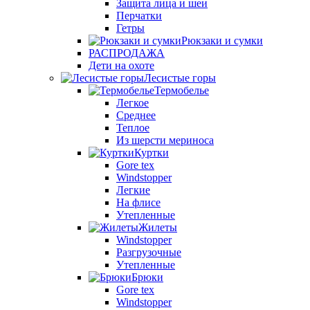
Защита лица и шеи
Перчатки
Гетры
Рюкзаки и сумки
РАСПРОДАЖА
Дети на охоте
Лесистые горы
Термобелье
Легкое
Среднее
Теплое
Из шерсти мериноса
Куртки
Gore tex
Windstopper
Легкие
На флисе
Утепленные
Жилеты
Windstopper
Разгрузочные
Утепленные
Брюки
Gore tex
Windstopper