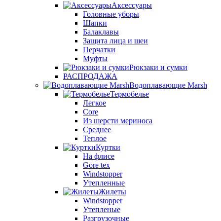
Аксессуары
Головные уборы
Шапки
Балаклавы
Защита лица и шеи
Перчатки
Муфты
Рюкзаки и сумки
РАСПРОДАЖА
Водоплавающие Marsh
Термобелье
Легкое
Core
Из шерсти мериноса
Среднее
Теплое
Куртки
На флисе
Gore tex
Windstopper
Утепленные
Жилеты
Windstopper
Утепленые
Разгрузочные