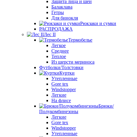
Защита лица и шеи
Балаклава
Гетры
Для бинокля
Рюкзаки и сумки
РАСПРОДАЖА
Лес II
Термобелье
Легкое
Среднее
Теплое
Из шерсти мериноса
Футболки/Толстовки
Куртки
Утепленные
Gore tex
Windstopper
Легкие
На флисе
Брюки/
Полукомбинезоны
Легкие
Gore tex
Windstopper
Утепленные