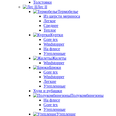
Толстовки
Лес II
Термобелье
Из шерсти мериноса
Легкое
Среднее
Теплое
Куртки
Gore tex
Windstopper
На флисе
Утепленные
Жилеты
Windstopper
Брюки
Gore tex
Windstopper
Легкие
Утепленные
Худи и рубашки
Полукомбинезоны
На флисе
Gore tex
Утепленные
Утепление