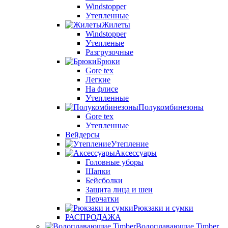
Windstopper
Утепленные
Жилеты
Windstopper
Утепленые
Разгрузочные
Брюки
Gore tex
Легкие
На флисе
Утепленные
Полукомбинезоны
Gore tex
Утепленные
Вейдерсы
Утепление
Аксессуары
Головные уборы
Шапки
Бейсболки
Защита лица и шеи
Перчатки
Рюкзаки и сумки
РАСПРОДАЖА
Водоплавающие Timber