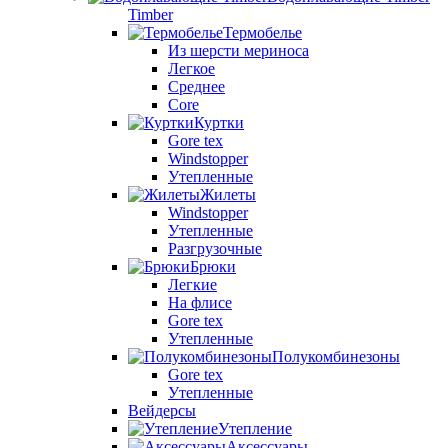
Timber
Термобелье
Из шерсти мериноса
Легкое
Среднее
Core
Куртки
Gore tex
Windstopper
Утепленные
Жилеты
Windstopper
Утепленные
Разгрузочные
Брюки
Легкие
На флисе
Gore tex
Утепленные
Полукомбинезоны
Gore tex
Утепленные
Вейдерсы
Утепление
Аксессуары