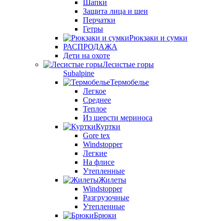
Шапки
Защита лица и шеи
Перчатки
Гетры
Рюкзаки и сумки
РАСПРОДАЖА
Дети на охоте
Лесистые горы
Subalpine
Термобелье
Легкое
Среднее
Теплое
Из шерсти мериноса
Куртки
Gore tex
Windstopper
Легкие
На флисе
Утепленные
Жилеты
Windstopper
Разгрузочные
Утепленные
Брюки