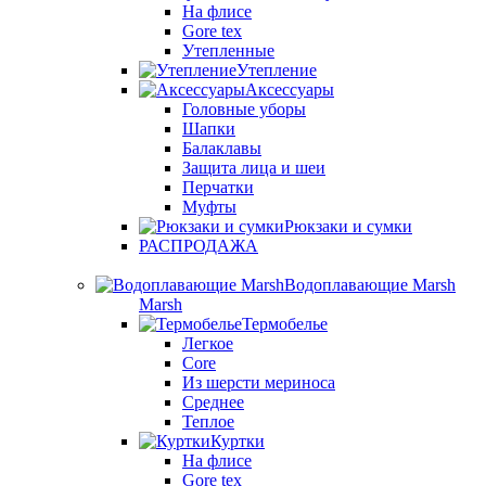
На флисе
Gore tex
Утепленные
Утепление
Аксессуары
Головные уборы
Шапки
Балаклавы
Защита лица и шеи
Перчатки
Муфты
Рюкзаки и сумки
РАСПРОДАЖА
Водоплавающие Marsh
Marsh
Термобелье
Легкое
Core
Из шерсти мериноса
Среднее
Теплое
Куртки
На флисе
Gore tex