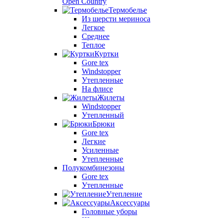
Open Country
Термобелье
Из шерсти мериноса
Легкое
Среднее
Теплое
Куртки
Gore tex
Windstopper
Утепленные
На флисе
Жилеты
Windstopper
Утепленный
Брюки
Gore tex
Легкие
Усиленные
Утепленные
Полукомбинезоны
Gore tex
Утепленные
Утепление
Аксессуары
Головные уборы