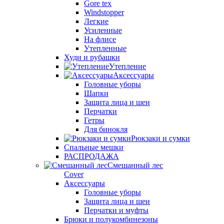
Gore tex
Windstopper
Легкие
Усиленные
На флисе
Утепленные
Худи и рубашки
Утепление
Аксессуары
Головные уборы
Шапки
Защита лица и шеи
Перчатки
Гетры
Для бинокля
Рюкзаки и сумки
Спальные мешки
РАСПРОДАЖА
Смешанный лес
Cover
Аксессуары
Головные уборы
Защита лица и шеи
Перчатки и муфты
Брюки и полукомбинезоны