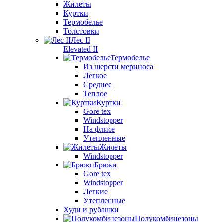
Жилеты
Куртки
Термобелье
Толстовки
Лес II
Elevated II
Термобелье
Из шерсти мериноса
Легкое
Среднее
Теплое
Куртки
Gore tex
Windstopper
На флисе
Утепленные
Жилеты
Windstopper
Брюки
Gore tex
Windstopper
Легкие
Утепленные
Худи и рубашки
Полукомбинезоны