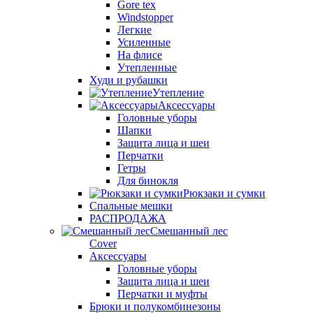
Gore tex
Windstopper
Легкие
Усиленные
На флисе
Утепленные
Худи и рубашки
Утепление
Аксессуары
Головные уборы
Шапки
Защита лица и шеи
Перчатки
Гетры
Для бинокля
Рюкзаки и сумки
Спальные мешки
РАСПРОДАЖА
Смешанный лес
Cover
Аксессуары
Головные уборы
Защита лица и шеи
Перчатки и муфты
Брюки и полукомбинезоны