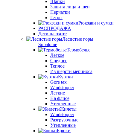
Шапки
Защита лица и шеи
Перчатки
Гетры
Рюкзаки и сумки
РАСПРОДАЖА
Дети на охоте
Лесистые горы
Subalpine
Термобелье
Легкое
Среднее
Теплое
Из шерсти мериноса
Куртки
Gore tex
Windstopper
Легкие
На флисе
Утепленные
Жилеты
Windstopper
Разгрузочные
Утепленные
Брюки