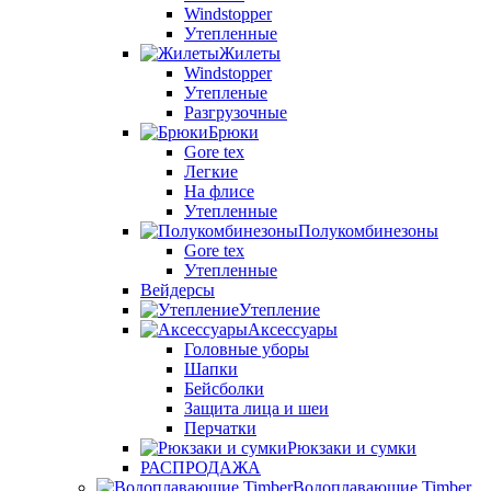
Windstopper
Утепленные
Жилеты
Windstopper
Утепленые
Разгрузочные
Брюки
Gore tex
Легкие
На флисе
Утепленные
Полукомбинезоны
Gore tex
Утепленные
Вейдерсы
Утепление
Аксессуары
Головные уборы
Шапки
Бейсболки
Защита лица и шеи
Перчатки
Рюкзаки и сумки
РАСПРОДАЖА
Водоплавающие Timber