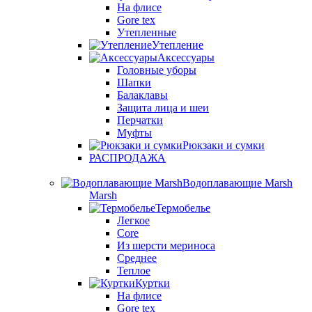
На флисе
Gore tex
Утепленные
Утепление
Аксессуары
Головные уборы
Шапки
Балаклавы
Защита лица и шеи
Перчатки
Муфты
Рюкзаки и сумки
РАСПРОДАЖА
Водоплавающие Marsh
Marsh
Термобелье
Легкое
Core
Из шерсти мериноса
Среднее
Теплое
Куртки
На флисе
Gore tex