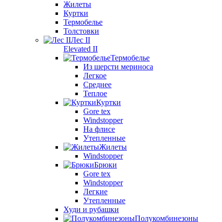
Жилеты
Куртки
Термобелье
Толстовки
Лес II
Elevated II
Термобелье
Из шерсти мериноса
Легкое
Среднее
Теплое
Куртки
Gore tex
Windstopper
На флисе
Утепленные
Жилеты
Windstopper
Брюки
Gore tex
Windstopper
Легкие
Утепленные
Худи и рубашки
Полукомбинезоны