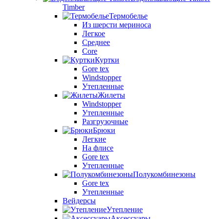
Timber
Термобелье
Из шерсти мериноса
Легкое
Среднее
Core
Куртки
Gore tex
Windstopper
Утепленные
Жилеты
Windstopper
Утепленные
Разгрузочные
Брюки
Легкие
На флисе
Gore tex
Утепленные
Полукомбинезоны
Gore tex
Утепленные
Вейдерсы
Утепление
Аксессуары