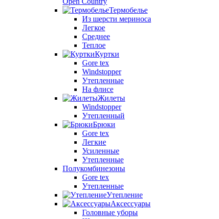
Open Country
Термобелье
Из шерсти мериноса
Легкое
Среднее
Теплое
Куртки
Gore tex
Windstopper
Утепленные
На флисе
Жилеты
Windstopper
Утепленный
Брюки
Gore tex
Легкие
Усиленные
Утепленные
Полукомбинезоны
Gore tex
Утепленные
Утепление
Аксессуары
Головные уборы