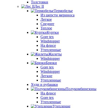
Толстовки
Лес II
Термобелье
Из шерсти мериноса
Легкое
Среднее
Теплое
Куртки
Gore tex
Windstopper
На флисе
Утепленные
Жилеты
Windstopper
Брюки
Gore tex
Windstopper
Легкие
Утепленные
Худи и рубашки
Полукомбинезоны
На флисе
Gore tex
Утепленные
Утепление