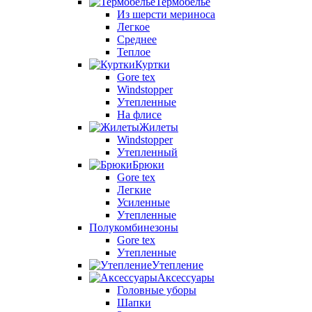
Термобелье
Из шерсти мериноса
Легкое
Среднее
Теплое
Куртки
Gore tex
Windstopper
Утепленные
На флисе
Жилеты
Windstopper
Утепленный
Брюки
Gore tex
Легкие
Усиленные
Утепленные
Полукомбинезоны
Gore tex
Утепленные
Утепление
Аксессуары
Головные уборы
Шапки