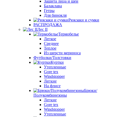
Защита лица и шеи
Балаклава
Гетры
Для бинокля
Рюкзаки и сумки
РАСПРОДАЖА
Лес II
Термобелье
Легкое
Среднее
Теплое
Из шерсти мериноса
Футболки/Толстовки
Куртки
Утепленные
Gore tex
Windstopper
Легкие
На флисе
Брюки/
Полукомбинезоны
Легкие
Gore tex
Windstopper
Утепленные