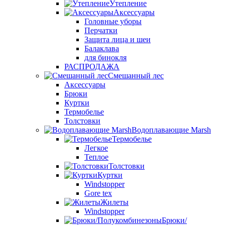
Утепление
Аксессуары
Головные уборы
Перчатки
Защита лица и шеи
Балаклава
для бинокля
РАСПРОДАЖА
Смешанный лес
Аксессуары
Брюки
Куртки
Термобелье
Толстовки
Водоплавающие Marsh
Термобелье
Легкое
Теплое
Толстовки
Куртки
Windstopper
Gore tex
Жилеты
Windstopper
Брюки/