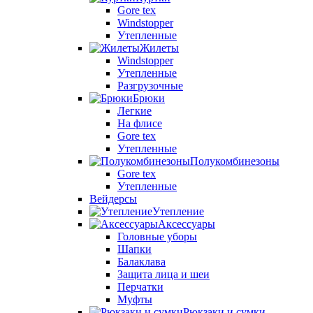
Gore tex
Windstopper
Утепленные
Жилеты
Windstopper
Утепленные
Разгрузочные
Брюки
Легкие
На флисе
Gore tex
Утепленные
Полукомбинезоны
Gore tex
Утепленные
Вейдерсы
Утепление
Аксессуары
Головные уборы
Шапки
Балаклава
Защита лица и шеи
Перчатки
Муфты
Рюкзаки и сумки