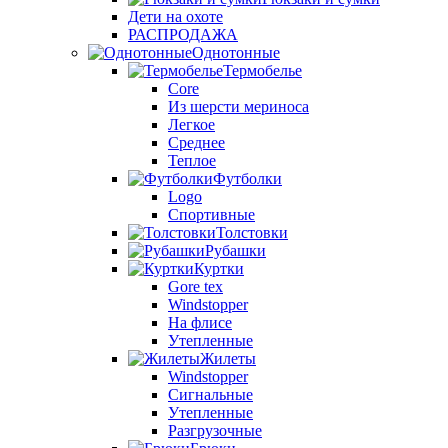
Дети на охоте
РАСПРОДАЖА
Однотонные
Термобелье
Core
Из шерсти мериноса
Легкое
Среднее
Теплое
Футболки
Logo
Спортивные
Толстовки
Рубашки
Куртки
Gore tex
Windstopper
На флисе
Утепленные
Жилеты
Windstopper
Сигнальные
Утепленные
Разгрузочные