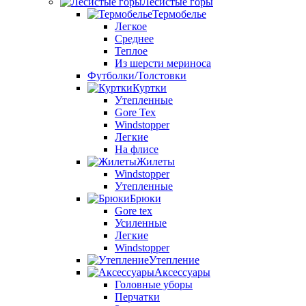
Лесистые горы
Термобелье
Легкое
Среднее
Теплое
Из шерсти мериноса
Футболки/Толстовки
Куртки
Утепленные
Gore Tex
Windstopper
Легкие
На флисе
Жилеты
Windstopper
Утепленные
Брюки
Gore tex
Усиленные
Легкие
Windstopper
Утепление
Аксессуары
Головные уборы
Перчатки