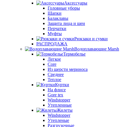
Аксессуары
Головные уборы
Шапки
Балаклавы
Защита лица и шеи
Перчатки
Муфты
Рюкзаки и сумки
РАСПРОДАЖА
Водоплавающие Marsh
Термобелье
Легкое
Core
Из шерсти мериноса
Среднее
Теплое
Куртки
На флисе
Gore tex
Windstopper
Утепленные
Жилеты
Windstopper
Утепленые
Разгрузочные