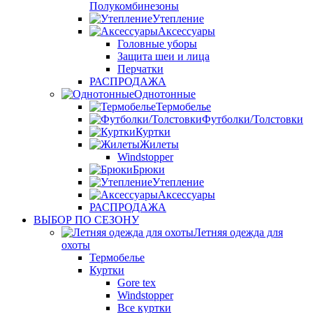
Полукомбинезоны
Утепление
Аксессуары
Головные уборы
Защита шеи и лица
Перчатки
РАСПРОДАЖА
Однотонные
Термобелье
Футболки/Толстовки
Куртки
Жилеты
Windstopper
Брюки
Утепление
Аксессуары
РАСПРОДАЖА
ВЫБОР ПО СЕЗОНУ
Летняя одежда для
охоты
Термобелье
Куртки
Gore tex
Windstopper
Все куртки