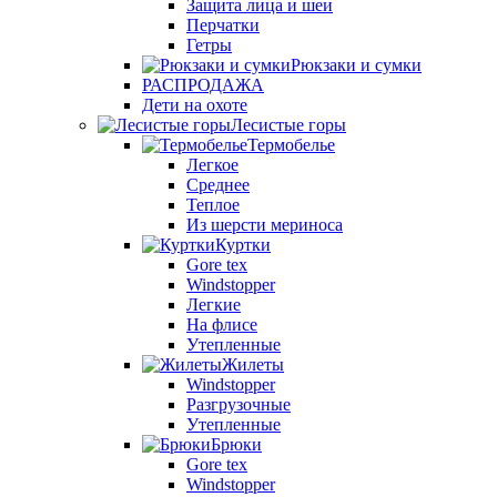
Защита лица и шеи
Перчатки
Гетры
Рюкзаки и сумки
РАСПРОДАЖА
Дети на охоте
Лесистые горы
Термобелье
Легкое
Среднее
Теплое
Из шерсти мериноса
Куртки
Gore tex
Windstopper
Легкие
На флисе
Утепленные
Жилеты
Windstopper
Разгрузочные
Утепленные
Брюки
Gore tex
Windstopper