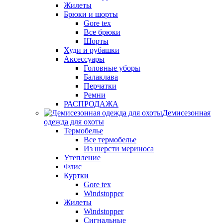
Жилеты
Брюки и шорты
Gore tex
Все брюки
Шорты
Худи и рубашки
Аксессуары
Головные уборы
Балаклава
Перчатки
Ремни
РАСПРОДАЖА
Демисезонная
одежда для охоты
Термобелье
Все термобелье
Из шерсти мериноса
Утепление
Флис
Куртки
Gore tex
Windstopper
Жилеты
Windstopper
Сигнальные