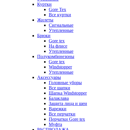
Куртки
Gore Tex
Все куртки
Жилеты
Сигнальные
Утепленные
Брюки
Gore tex
На флисе
Утепленные
Полукомбинезоны
Gore tex
Windstopper
Утепленные
Аксессуары
Головные уборы
Все шапки
Шапка Windstopper
Балаклава
Защита лица и шеи
Варежки
Все перчатки
Перчатки Gore tex
Муфта
РАСПРОДАЖА