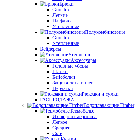
Брюки
Gore tex
Легкие
На флисе
Утепленные
Полукомбинезоны
Gore tex
Утепленные
Вейдерсы
Утепление
Аксессуары
Головные уборы
Шапки
Бейсболки
Защита лица и шеи
Перчатки
Рюкзаки и сумки
РАСПРОДАЖА
Водоплавающие Timber
Термобелье
Из шерсти мериноса
Легкое
Среднее
Core
Куртки