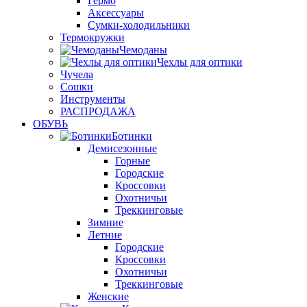
Гермо
Аксессуары
Сумки-холодильники
Термокружки
Чемоданы
Чехлы для оптики
Чучела
Сошки
Инструменты
РАСПРОДАЖА
ОБУВЬ
Ботинки
Демисезонные
Горные
Городские
Кроссовки
Охотничьи
Треккинговые
Зимние
Летние
Городские
Кроссовки
Охотничьи
Треккинговые
Женские