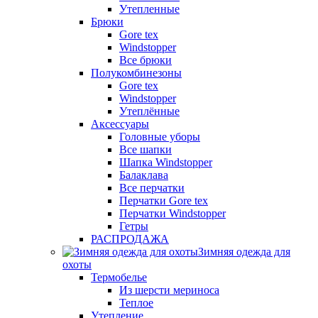
Утепленные
Брюки
Gore tex
Windstopper
Все брюки
Полукомбинезоны
Gore tex
Windstopper
Утеплённые
Аксессуары
Головные уборы
Все шапки
Шапка Windstopper
Балаклава
Все перчатки
Перчатки Gore tex
Перчатки Windstopper
Гетры
РАСПРОДАЖА
Зимняя одежда для
охоты
Термобелье
Из шерсти мериноса
Теплое
Утепление