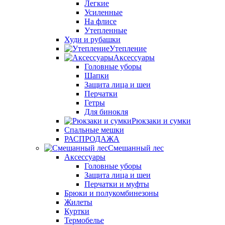
Легкие
Усиленные
На флисе
Утепленные
Худи и рубашки
Утепление
Аксессуары
Головные уборы
Шапки
Защита лица и шеи
Перчатки
Гетры
Для бинокля
Рюкзаки и сумки
Спальные мешки
РАСПРОДАЖА
Смешанный лес
Аксессуары
Головные уборы
Защита лица и шеи
Перчатки и муфты
Брюки и полукомбинезоны
Жилеты
Куртки
Термобелье