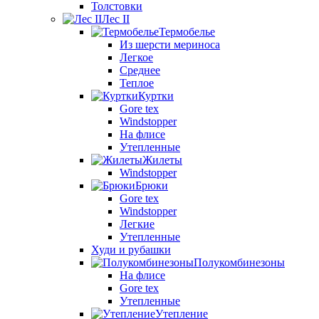
Толстовки
Лес II
Термобелье
Из шерсти мериноса
Легкое
Среднее
Теплое
Куртки
Gore tex
Windstopper
На флисе
Утепленные
Жилеты
Windstopper
Брюки
Gore tex
Windstopper
Легкие
Утепленные
Худи и рубашки
Полукомбинезоны
На флисе
Gore tex
Утепленные
Утепление