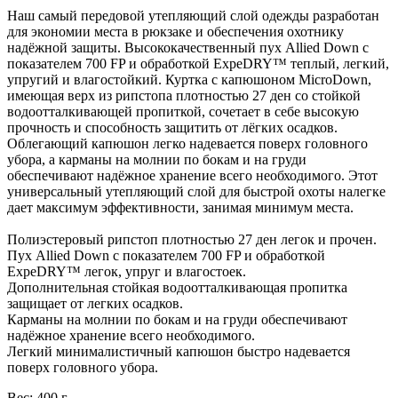
Наш самый передовой утепляющий слой одежды разработан
для экономии места в рюкзаке и обеспечения охотнику
надёжной защиты. Высококачественный пух Allied Down с
показателем 700 FP и обработкой ExpeDRY™ теплый, легкий,
упругий и влагостойкий. Куртка с капюшоном MicroDown,
имеющая верх из рипстопа плотностью 27 ден со стойкой
водоотталкивающей пропиткой, сочетает в себе высокую
прочность и способность защитить от лёгких осадков.
Облегающий капюшон легко надевается поверх головного
убора, а карманы на молнии по бокам и на груди
обеспечивают надёжное хранение всего необходимого. Этот
универсальный утепляющий слой для быстрой охоты налегке
дает максимум эффективности, занимая минимум места.
Полиэстеровый рипстоп плотностью 27 ден легок и прочен.
Пух Allied Down с показателем 700 FP и обработкой
ExpeDRY™ легок, упруг и влагостоек.
Дополнительная стойкая водоотталкивающая пропитка
защищает от легких осадков.
Карманы на молнии по бокам и на груди обеспечивают
надёжное хранение всего необходимого.
Легкий минималистичный капюшон быстро надевается
поверх головного убора.
Вес:
400 г