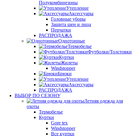
Полукомбинезоны
Утепление
Аксессуары
Головные уборы
Защита шеи и лица
Перчатки
РАСПРОДАЖА
Однотонные
Термобелье
Футболки/Толстовки
Куртки
Жилеты
Windstopper
Брюки
Утепление
Аксессуары
РАСПРОДАЖА
ВЫБОР ПО СЕЗОНУ
Летняя одежда для
охоты
Термобелье
Куртки
Gore tex
Windstopper
Все куртки