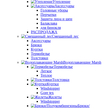
Утепление
Аксессуары
Головные уборы
Перчатки
Защита лица и шеи
Балаклава
для бинокля
РАСПРОДАЖА
Смешанный лес
Аксессуары
Брюки
Куртки
Термобелье
Толстовки
Водоплавающие Marsh
Термобелье
Легкое
Теплое
Толстовки
Куртки
Windstopper
Gore tex
Жилеты
Windstopper
Брюки/