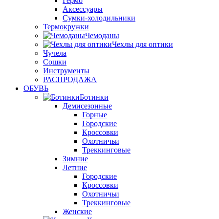
Гермо
Аксессуары
Сумки-холодильники
Термокружки
Чемоданы
Чехлы для оптики
Чучела
Сошки
Инструменты
РАСПРОДАЖА
ОБУВЬ
Ботинки
Демисезонные
Горные
Городские
Кроссовки
Охотничьи
Треккинговые
Зимние
Летние
Городские
Кроссовки
Охотничьи
Треккинговые
Женские