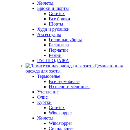
Жилеты
Брюки и шорты
Gore tex
Все брюки
Шорты
Худи и рубашки
Аксессуары
Головные уборы
Балаклава
Перчатки
Ремни
РАСПРОДАЖА
Демисезонная
одежда для охоты
Термобелье
Все термобелье
Из шерсти мериноса
Утепление
Флис
Куртки
Gore tex
Windstopper
Жилеты
Windstopper
Сигнальные