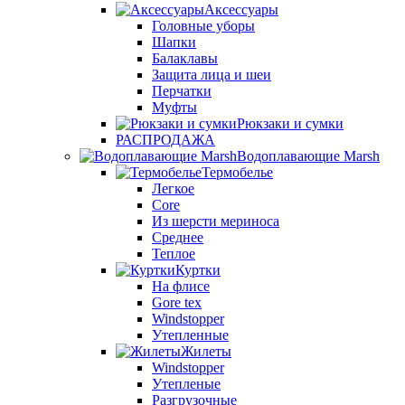
Аксессуары
Головные уборы
Шапки
Балаклавы
Защита лица и шеи
Перчатки
Муфты
Рюкзаки и сумки
РАСПРОДАЖА
Водоплавающие Marsh
Термобелье
Легкое
Core
Из шерсти мериноса
Среднее
Теплое
Куртки
На флисе
Gore tex
Windstopper
Утепленные
Жилеты
Windstopper
Утепленые
Разгрузочные