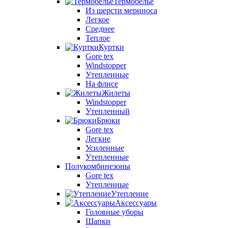
Термобелье
Из шерсти мериноса
Легкое
Среднее
Теплое
Куртки
Gore tex
Windstopper
Утепленные
На флисе
Жилеты
Windstopper
Утепленный
Брюки
Gore tex
Легкие
Усиленные
Утепленные
Полукомбинезоны
Gore tex
Утепленные
Утепление
Аксессуары
Головные уборы
Шапки