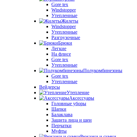
Gore tex
Windstopper
Утепленные
Жилеты
Windstopper
Утепленные
Разгрузочные
Брюки
Легкие
На флисе
Gore tex
Утепленные
Полукомбинезоны
Gore tex
Утепленные
Вейдерсы
Утепление
Аксессуары
Головные уборы
Шапки
Балаклава
Защита лица и шеи
Перчатки
Муфты
Рюкзаки и сумки