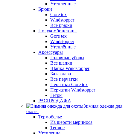
Утепленные
Брюки
Gore tex
Windstopper
Все брюки
Полукомбинезоны
Gore tex
Windstopper
Утеплённые
Аксессуары
Головные уборы
Все шапки
Шапка Windstopper
Балаклава
Все перчатки
Перчатки Gore tex
Перчатки Windstopper
Гетры
РАСПРОДАЖА
Зимняя одежда для
охоты
Термобелье
Из шерсти мериноса
Теплое
Утепление