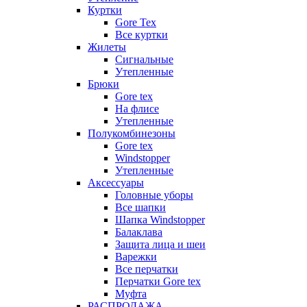
Куртки
Gore Tex
Все куртки
Жилеты
Сигнальные
Утепленные
Брюки
Gore tex
На флисе
Утепленные
Полукомбинезоны
Gore tex
Windstopper
Утепленные
Аксессуары
Головные уборы
Все шапки
Шапка Windstopper
Балаклава
Защита лица и шеи
Варежки
Все перчатки
Перчатки Gore tex
Муфта
РАСПРОДАЖА