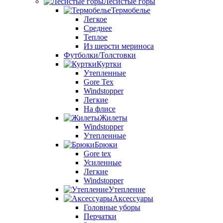
Лесистые горы
Термобелье
Легкое
Среднее
Теплое
Из шерсти мериноса
Футболки/Толстовки
Куртки
Утепленные
Gore Tex
Windstopper
Легкие
На флисе
Жилеты
Windstopper
Утепленные
Брюки
Gore tex
Усиленные
Легкие
Windstopper
Утепление
Аксессуары
Головные уборы
Перчатки