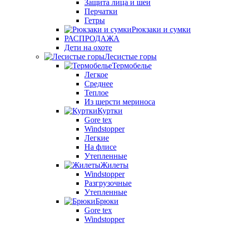
Защита лица и шеи
Перчатки
Гетры
Рюкзаки и сумки
РАСПРОДАЖА
Дети на охоте
Лесистые горы
Термобелье
Легкое
Среднее
Теплое
Из шерсти мериноса
Куртки
Gore tex
Windstopper
Легкие
На флисе
Утепленные
Жилеты
Windstopper
Разгрузочные
Утепленные
Брюки
Gore tex
Windstopper