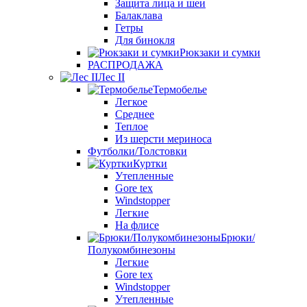
Защита лица и шеи
Балаклава
Гетры
Для бинокля
Рюкзаки и сумки
РАСПРОДАЖА
Лес II
Термобелье
Легкое
Среднее
Теплое
Из шерсти мериноса
Футболки/Толстовки
Куртки
Утепленные
Gore tex
Windstopper
Легкие
На флисе
Брюки/
Полукомбинезоны
Легкие
Gore tex
Windstopper
Утепленные