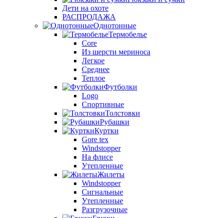
Дети на охоте
РАСПРОДАЖА
Однотонные
Термобелье
Core
Из шерсти мериноса
Легкое
Среднее
Теплое
Футболки
Logo
Спортивные
Толстовки
Рубашки
Куртки
Gore tex
Windstopper
На флисе
Утепленные
Жилеты
Windstopper
Сигнальные
Утепленные
Разгрузочные