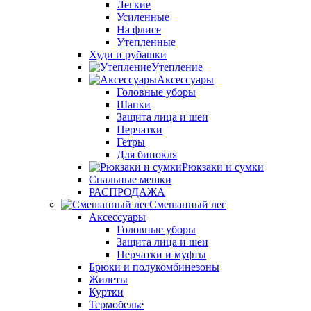
Легкие
Усиленные
На флисе
Утепленные
Худи и рубашки
Утепление
Аксессуары
Головные уборы
Шапки
Защита лица и шеи
Перчатки
Гетры
Для бинокля
Рюкзаки и сумки
Спальные мешки
РАСПРОДАЖА
Смешанный лес
Аксессуары
Головные уборы
Защита лица и шеи
Перчатки и муфты
Брюки и полукомбинезоны
Жилеты
Куртки
Термобелье