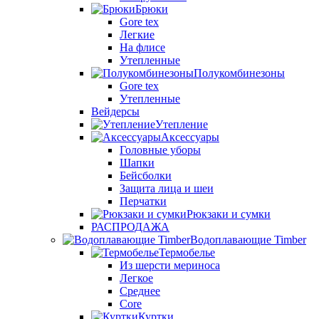
Брюки
Gore tex
Легкие
На флисе
Утепленные
Полукомбинезоны
Gore tex
Утепленные
Вейдерсы
Утепление
Аксессуары
Головные уборы
Шапки
Бейсболки
Защита лица и шеи
Перчатки
Рюкзаки и сумки
РАСПРОДАЖА
Водоплавающие Timber
Термобелье
Из шерсти мериноса
Легкое
Среднее
Core
Куртки