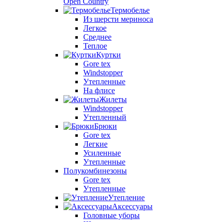
Open Country
Термобелье
Из шерсти мериноса
Легкое
Среднее
Теплое
Куртки
Gore tex
Windstopper
Утепленные
На флисе
Жилеты
Windstopper
Утепленный
Брюки
Gore tex
Легкие
Усиленные
Утепленные
Полукомбинезоны
Gore tex
Утепленные
Утепление
Аксессуары
Головные уборы