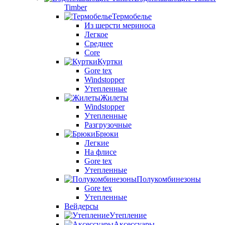
Timber
Термобелье
Из шерсти мериноса
Легкое
Среднее
Core
Куртки
Gore tex
Windstopper
Утепленные
Жилеты
Windstopper
Утепленные
Разгрузочные
Брюки
Легкие
На флисе
Gore tex
Утепленные
Полукомбинезоны
Gore tex
Утепленные
Вейдерсы
Утепление
Аксессуары