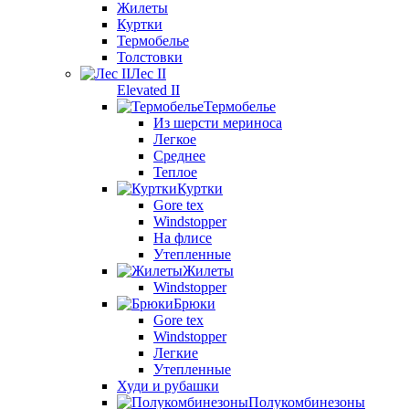
Жилеты
Куртки
Термобелье
Толстовки
Лес II
Elevated II
Термобелье
Из шерсти мериноса
Легкое
Среднее
Теплое
Куртки
Gore tex
Windstopper
На флисе
Утепленные
Жилеты
Windstopper
Брюки
Gore tex
Windstopper
Легкие
Утепленные
Худи и рубашки
Полукомбинезоны