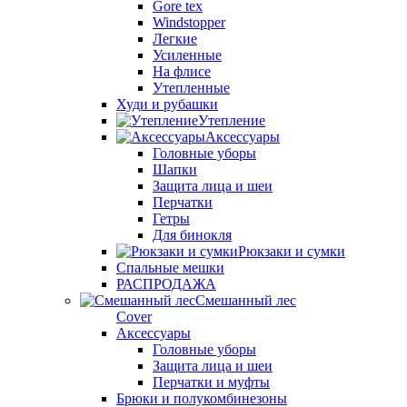
Gore tex
Windstopper
Легкие
Усиленные
На флисе
Утепленные
Худи и рубашки
Утепление
Аксессуары
Головные уборы
Шапки
Защита лица и шеи
Перчатки
Гетры
Для бинокля
Рюкзаки и сумки
Спальные мешки
РАСПРОДАЖА
Смешанный лес
Cover
Аксессуары
Головные уборы
Защита лица и шеи
Перчатки и муфты
Брюки и полукомбинезоны