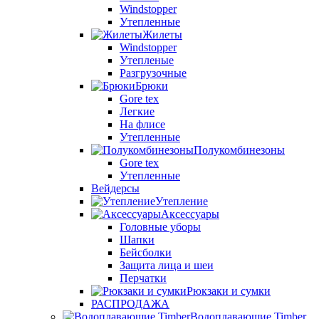
Windstopper
Утепленные
Жилеты
Windstopper
Утепленые
Разгрузочные
Брюки
Gore tex
Легкие
На флисе
Утепленные
Полукомбинезоны
Gore tex
Утепленные
Вейдерсы
Утепление
Аксессуары
Головные уборы
Шапки
Бейсболки
Защита лица и шеи
Перчатки
Рюкзаки и сумки
РАСПРОДАЖА
Водоплавающие Timber