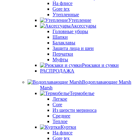
На флисе
Gore tex
Утепленные
Утепление
Аксессуары
Головные уборы
Шапки
Балаклавы
Защита лица и шеи
Перчатки
Муфты
Рюкзаки и сумки
РАСПРОДАЖА
Водоплавающие Marsh
Marsh
Термобелье
Легкое
Core
Из шерсти мериноса
Среднее
Теплое
Куртки
На флисе
Gore tex