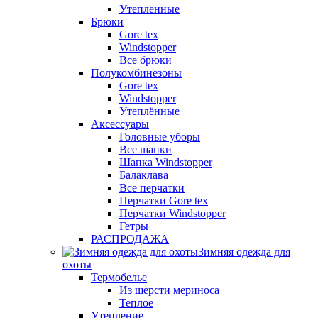
Утепленные
Брюки
Gore tex
Windstopper
Все брюки
Полукомбинезоны
Gore tex
Windstopper
Утеплённые
Аксессуары
Головные уборы
Все шапки
Шапка Windstopper
Балаклава
Все перчатки
Перчатки Gore tex
Перчатки Windstopper
Гетры
РАСПРОДАЖА
Зимняя одежда для
охоты
Термобелье
Из шерсти мериноса
Теплое
Утепление