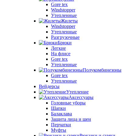
Gore tex
Windstopper
Утепленные
Жилеты
Windstopper
Утепленные
Разгрузочные
Брюки
Легкие
На флисе
Gore tex
Утепленные
Полукомбинезоны
Gore tex
Утепленные
Вейдерсы
Утепление
Аксессуары
Головные уборы
Шапки
Балаклава
Защита лица и шеи
Перчатки
Муфты
Рюкзаки и сумки