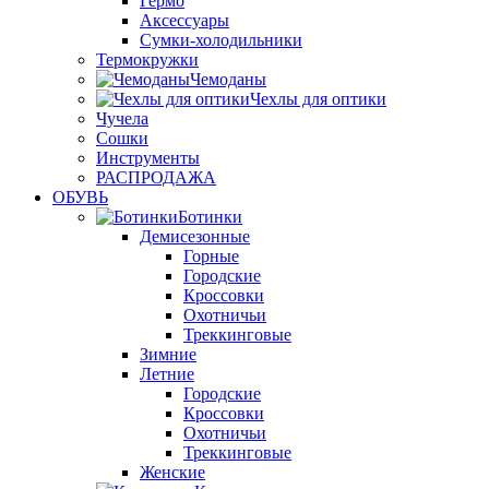
Гермо
Аксессуары
Сумки-холодильники
Термокружки
Чемоданы
Чехлы для оптики
Чучела
Сошки
Инструменты
РАСПРОДАЖА
ОБУВЬ
Ботинки
Демисезонные
Горные
Городские
Кроссовки
Охотничьи
Треккинговые
Зимние
Летние
Городские
Кроссовки
Охотничьи
Треккинговые
Женские