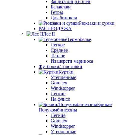
Защита лица и шеи
Балаклава
Гетры
Для бинокля
Рюкзаки и сумки
РАСПРОДАЖА
Лес II
Термобелье
Легкое
Среднее
Теплое
Из шерсти мериноса
Футболки/Толстовки
Куртки
Утепленные
Gore tex
Windstopper
Легкие
На флисе
Брюки/
Полукомбинезоны
Легкие
Gore tex
Windstopper
Утепленные