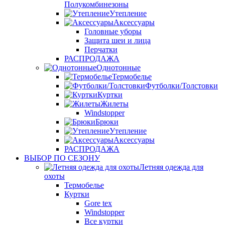
Полукомбинезоны
Утепление
Аксессуары
Головные уборы
Защита шеи и лица
Перчатки
РАСПРОДАЖА
Однотонные
Термобелье
Футболки/Толстовки
Куртки
Жилеты
Windstopper
Брюки
Утепление
Аксессуары
РАСПРОДАЖА
ВЫБОР ПО СЕЗОНУ
Летняя одежда для
охоты
Термобелье
Куртки
Gore tex
Windstopper
Все куртки