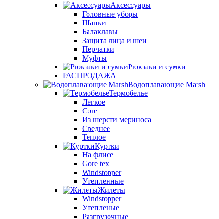
Аксессуары
Головные уборы
Шапки
Балаклавы
Защита лица и шеи
Перчатки
Муфты
Рюкзаки и сумки
РАСПРОДАЖА
Водоплавающие Marsh
Термобелье
Легкое
Core
Из шерсти мериноса
Среднее
Теплое
Куртки
На флисе
Gore tex
Windstopper
Утепленные
Жилеты
Windstopper
Утепленые
Разгрузочные