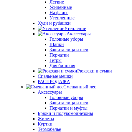
Легкие
Усиленные
На флисе
Утепленные
Худи и рубашки
Утепление
Аксессуары
Головные уборы
Шапки
Защита лица и шеи
Перчатки
Гетры
Для бинокля
Рюкзаки и сумки
Спальные мешки
РАСПРОДАЖА
Смешанный лес
Аксессуары
Головные уборы
Защита лица и шеи
Перчатки и муфты
Брюки и полукомбинезоны
Жилеты
Куртки
Термобелье