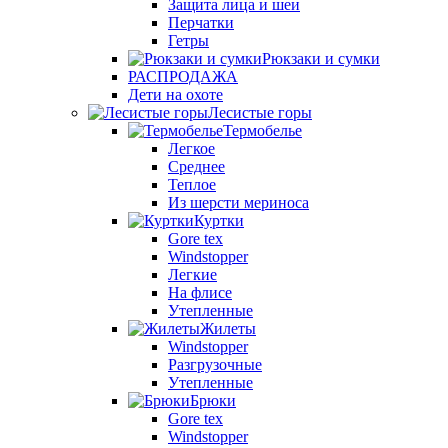
Защита лица и шеи
Перчатки
Гетры
Рюкзаки и сумки
РАСПРОДАЖА
Дети на охоте
Лесистые горы
Термобелье
Легкое
Среднее
Теплое
Из шерсти мериноса
Куртки
Gore tex
Windstopper
Легкие
На флисе
Утепленные
Жилеты
Windstopper
Разгрузочные
Утепленные
Брюки
Gore tex
Windstopper