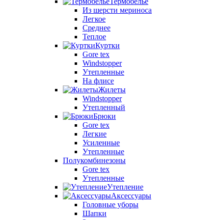
Термобелье
Из шерсти мериноса
Легкое
Среднее
Теплое
Куртки
Gore tex
Windstopper
Утепленные
На флисе
Жилеты
Windstopper
Утепленный
Брюки
Gore tex
Легкие
Усиленные
Утепленные
Полукомбинезоны
Gore tex
Утепленные
Утепление
Аксессуары
Головные уборы
Шапки