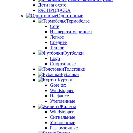
Дети на охоте
РАСПРОДАЖА
Однотонные
Термобелье
Core
Из шерсти мериноса
Легкое
Среднее
Теплое
Футболки
Logo
Спортивные
Толстовки
Рубашки
Куртки
Gore tex
Windstopper
На флисе
Утепленные
Жилеты
Windstopper
Сигнальные
Утепленные
Разгрузочные