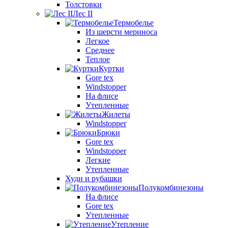
Толстовки
Лес II
Термобелье
Из шерсти мериноса
Легкое
Среднее
Теплое
Куртки
Gore tex
Windstopper
На флисе
Утепленные
Жилеты
Windstopper
Брюки
Gore tex
Windstopper
Легкие
Утепленные
Худи и рубашки
Полукомбинезоны
На флисе
Gore tex
Утепленные
Утепление