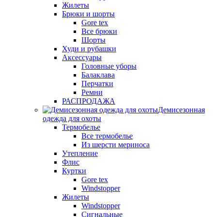
Жилеты
Брюки и шорты
Gore tex
Все брюки
Шорты
Худи и рубашки
Аксессуары
Головные уборы
Балаклава
Перчатки
Ремни
РАСПРОДАЖА
Демисезонная
одежда для охоты
Термобелье
Все термобелье
Из шерсти мериноса
Утепление
Флис
Куртки
Gore tex
Windstopper
Жилеты
Windstopper
Сигнальные