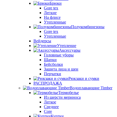
Брюки
Gore tex
Легкие
На флисе
Утепленные
Полукомбинезоны
Gore tex
Утепленные
Вейдерсы
Утепление
Аксессуары
Головные уборы
Шапки
Бейсболки
Защита лица и шеи
Перчатки
Рюкзаки и сумки
РАСПРОДАЖА
Водоплавающие Timber
Термобелье
Из шерсти мериноса
Легкое
Среднее
Core
Куртки