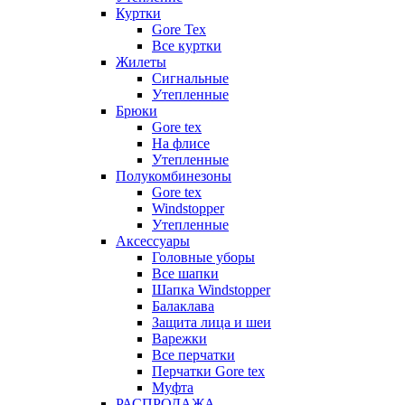
Куртки
Gore Tex
Все куртки
Жилеты
Сигнальные
Утепленные
Брюки
Gore tex
На флисе
Утепленные
Полукомбинезоны
Gore tex
Windstopper
Утепленные
Аксессуары
Головные уборы
Все шапки
Шапка Windstopper
Балаклава
Защита лица и шеи
Варежки
Все перчатки
Перчатки Gore tex
Муфта
РАСПРОДАЖА