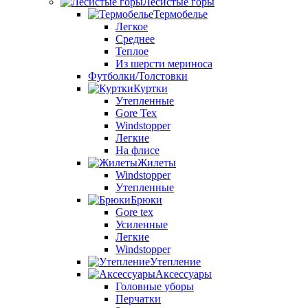
Лесистые горы
Термобелье
Легкое
Среднее
Теплое
Из шерсти мериноса
Футболки/Толстовки
Куртки
Утепленные
Gore Tex
Windstopper
Легкие
На флисе
Жилеты
Windstopper
Утепленные
Брюки
Gore tex
Усиленные
Легкие
Windstopper
Утепление
Аксессуары
Головные уборы
Перчатки