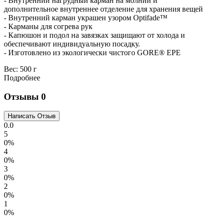
- Внутренний нагрудный карман на молнии и
дополнительное внутреннее отделение для хранения вещей
- Внутренний карман украшен узором Optifade™
- Карманы для согрева рук
- Капюшон и подол на завязках защищают от холода и
обеспечивают индивидуальную посадку.
- Изготовлено из экологически чистого GORE® EPE
Вес:
500 г
Подробнее
Отзывы
0
0.0
5
0%
4
0%
3
0%
2
0%
1
0%