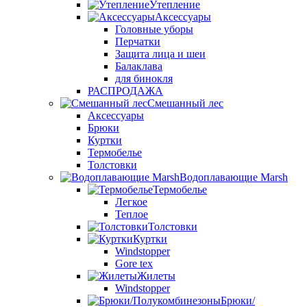
Утепление
Аксессуары
Головные уборы
Перчатки
Защита лица и шеи
Балаклава
для бинокля
РАСПРОДАЖА
Смешанный лес
Аксессуары
Брюки
Куртки
Термобелье
Толстовки
Водоплавающие Marsh
Термобелье
Легкое
Теплое
Толстовки
Куртки
Windstopper
Gore tex
Жилеты
Windstopper
Брюки/