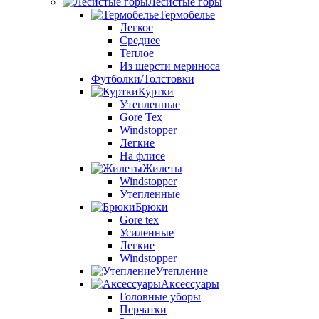
Лесистые горы
Термобелье
Легкое
Среднее
Теплое
Из шерсти мериноса
Футболки/Толстовки
Куртки
Утепленные
Gore Tex
Windstopper
Легкие
На флисе
Жилеты
Windstopper
Утепленные
Брюки
Gore tex
Усиленные
Легкие
Windstopper
Утепление
Аксессуары
Головные уборы
Перчатки