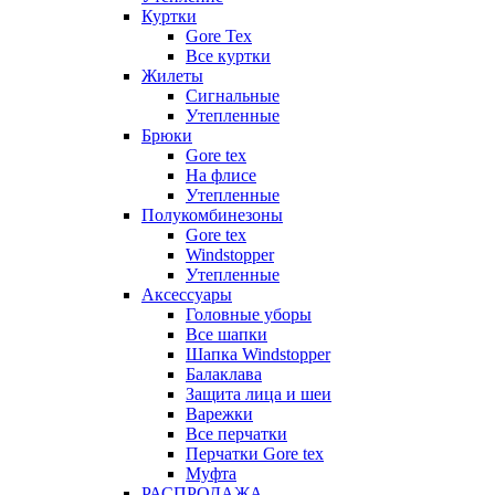
Куртки
Gore Tex
Все куртки
Жилеты
Сигнальные
Утепленные
Брюки
Gore tex
На флисе
Утепленные
Полукомбинезоны
Gore tex
Windstopper
Утепленные
Аксессуары
Головные уборы
Все шапки
Шапка Windstopper
Балаклава
Защита лица и шеи
Варежки
Все перчатки
Перчатки Gore tex
Муфта
РАСПРОДАЖА