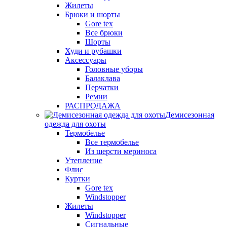
Жилеты
Брюки и шорты
Gore tex
Все брюки
Шорты
Худи и рубашки
Аксессуары
Головные уборы
Балаклава
Перчатки
Ремни
РАСПРОДАЖА
Демисезонная
одежда для охоты
Термобелье
Все термобелье
Из шерсти мериноса
Утепление
Флис
Куртки
Gore tex
Windstopper
Жилеты
Windstopper
Сигнальные