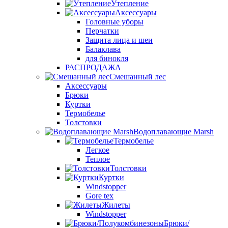
Утепление
Аксессуары
Головные уборы
Перчатки
Защита лица и шеи
Балаклава
для бинокля
РАСПРОДАЖА
Смешанный лес
Аксессуары
Брюки
Куртки
Термобелье
Толстовки
Водоплавающие Marsh
Термобелье
Легкое
Теплое
Толстовки
Куртки
Windstopper
Gore tex
Жилеты
Windstopper
Брюки/