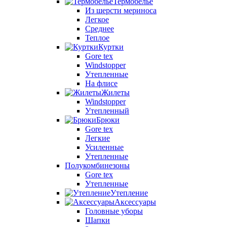
Термобелье
Из шерсти мериноса
Легкое
Среднее
Теплое
Куртки
Gore tex
Windstopper
Утепленные
На флисе
Жилеты
Windstopper
Утепленный
Брюки
Gore tex
Легкие
Усиленные
Утепленные
Полукомбинезоны
Gore tex
Утепленные
Утепление
Аксессуары
Головные уборы
Шапки