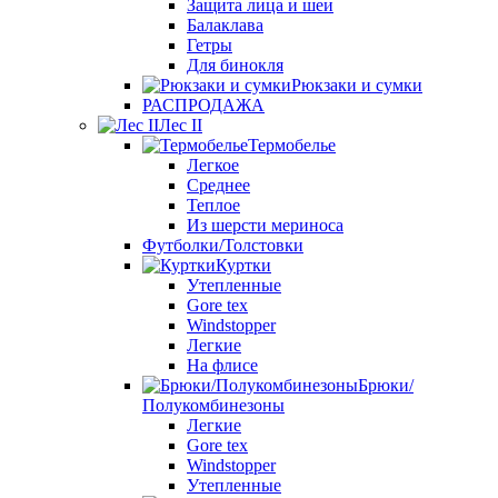
Защита лица и шеи
Балаклава
Гетры
Для бинокля
Рюкзаки и сумки
РАСПРОДАЖА
Лес II
Термобелье
Легкое
Среднее
Теплое
Из шерсти мериноса
Футболки/Толстовки
Куртки
Утепленные
Gore tex
Windstopper
Легкие
На флисе
Брюки/
Полукомбинезоны
Легкие
Gore tex
Windstopper
Утепленные