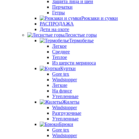
Защита лица и шеи
Перчатки
Гетры
Рюкзаки и сумки
РАСПРОДАЖА
Дети на охоте
Лесистые горы
Термобелье
Легкое
Среднее
Теплое
Из шерсти мериноса
Куртки
Gore tex
Windstopper
Легкие
На флисе
Утепленные
Жилеты
Windstopper
Разгрузочные
Утепленные
Брюки
Gore tex
Windstopper