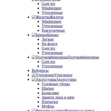
Gore tex
Windstopper
Утепленные
Жилеты
Windstopper
Утепленные
Разгрузочные
Брюки
Легкие
На флисе
Gore tex
Утепленные
Полукомбинезоны
Gore tex
Утепленные
Вейдерсы
Утепление
Аксессуары
Головные уборы
Шапки
Балаклава
Защита лица и шеи
Перчатки
Муфты
Рюкзаки и сумки