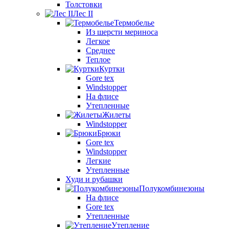
Толстовки
Лес II
Термобелье
Из шерсти мериноса
Легкое
Среднее
Теплое
Куртки
Gore tex
Windstopper
На флисе
Утепленные
Жилеты
Windstopper
Брюки
Gore tex
Windstopper
Легкие
Утепленные
Худи и рубашки
Полукомбинезоны
На флисе
Gore tex
Утепленные
Утепление