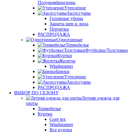
Полукомбинезоны
Утепление
Аксессуары
Головные уборы
Защита шеи и лица
Перчатки
РАСПРОДАЖА
Однотонные
Термобелье
Футболки/Толстовки
Куртки
Жилеты
Windstopper
Брюки
Утепление
Аксессуары
РАСПРОДАЖА
ВЫБОР ПО СЕЗОНУ
Летняя одежда для
охоты
Термобелье
Куртки
Gore tex
Windstopper
Все куртки