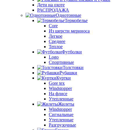
Дети на охоте
РАСПРОДАЖА
Однотонные
Термобелье
Core
Из шерсти мериноса
Легкое
Среднее
Теплое
Футболки
Logo
Спортивные
Толстовки
Рубашки
Куртки
Gore tex
Windstopper
На флисе
Утепленные
Жилеты
Windstopper
Сигнальные
Утепленные
Разгрузочные