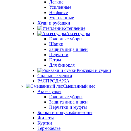
Легкие
Усиленные
На флисе
Утепленные
Худи и рубашки
Утепление
Аксессуары
Головные уборы
Шапки
Защита лица и шеи
Перчатки
Гетры
Для бинокля
Рюкзаки и сумки
Спальные мешки
РАСПРОДАЖА
Смешанный лес
Аксессуары
Головные уборы
Защита лица и шеи
Перчатки и муфты
Брюки и полукомбинезоны
Жилеты
Куртки
Термобелье