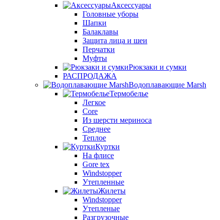
Аксессуары
Головные уборы
Шапки
Балаклавы
Защита лица и шеи
Перчатки
Муфты
Рюкзаки и сумки
РАСПРОДАЖА
Водоплавающие Marsh
Термобелье
Легкое
Core
Из шерсти мериноса
Среднее
Теплое
Куртки
На флисе
Gore tex
Windstopper
Утепленные
Жилеты
Windstopper
Утепленые
Разгрузочные