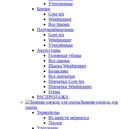
Утепленные
Брюки
Gore tex
Windstopper
Все брюки
Полукомбинезоны
Gore tex
Windstopper
Утеплённые
Аксессуары
Головные уборы
Все шапки
Шапка Windstopper
Балаклава
Все перчатки
Перчатки Gore tex
Перчатки Windstopper
Гетры
РАСПРОДАЖА
Зимняя одежда для
охоты
Термобелье
Из шерсти мериноса
Теплое
Утепление