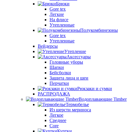
Брюки
Gore tex
Легкие
На флисе
Утепленные
Полукомбинезоны
Gore tex
Утепленные
Вейдерсы
Утепление
Аксессуары
Головные уборы
Шапки
Бейсболки
Защита лица и шеи
Перчатки
Рюкзаки и сумки
РАСПРОДАЖА
Водоплавающие Timber
Термобелье
Из шерсти мериноса
Легкое
Среднее
Core
Куртки