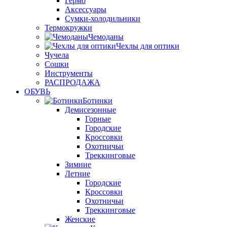
Гермо
Аксессуары
Сумки-холодильники
Термокружки
Чемоданы
Чехлы для оптики
Чучела
Сошки
Инструменты
РАСПРОДАЖА
ОБУВЬ
Ботинки
Демисезонные
Горные
Городские
Кроссовки
Охотничьи
Треккинговые
Зимние
Летние
Городские
Кроссовки
Охотничьи
Треккинговые
Женские