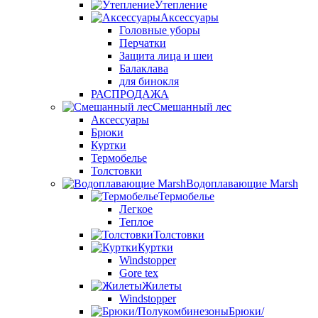
Утепление
Аксессуары
Головные уборы
Перчатки
Защита лица и шеи
Балаклава
для бинокля
РАСПРОДАЖА
Смешанный лес
Аксессуары
Брюки
Куртки
Термобелье
Толстовки
Водоплавающие Marsh
Термобелье
Легкое
Теплое
Толстовки
Куртки
Windstopper
Gore tex
Жилеты
Windstopper
Брюки/