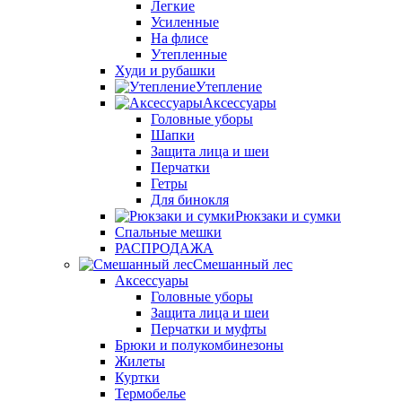
Легкие
Усиленные
На флисе
Утепленные
Худи и рубашки
Утепление
Аксессуары
Головные уборы
Шапки
Защита лица и шеи
Перчатки
Гетры
Для бинокля
Рюкзаки и сумки
Спальные мешки
РАСПРОДАЖА
Смешанный лес
Аксессуары
Головные уборы
Защита лица и шеи
Перчатки и муфты
Брюки и полукомбинезоны
Жилеты
Куртки
Термобелье