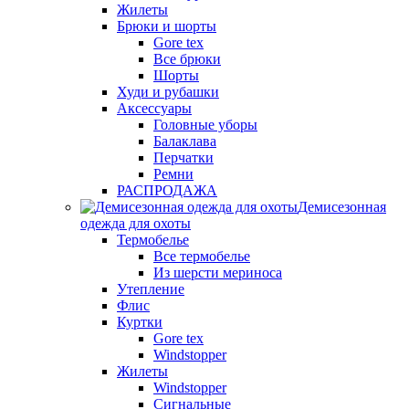
Жилеты
Брюки и шорты
Gore tex
Все брюки
Шорты
Худи и рубашки
Аксессуары
Головные уборы
Балаклава
Перчатки
Ремни
РАСПРОДАЖА
Демисезонная
одежда для охоты
Термобелье
Все термобелье
Из шерсти мериноса
Утепление
Флис
Куртки
Gore tex
Windstopper
Жилеты
Windstopper
Сигнальные