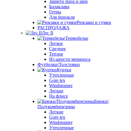
Защита лица и шеи
Балаклава
Гетры
Для бинокля
Рюкзаки и сумки
РАСПРОДАЖА
Лес II
Термобелье
Легкое
Среднее
Теплое
Из шерсти мериноса
Футболки/Толстовки
Куртки
Утепленные
Gore tex
Windstopper
Легкие
На флисе
Брюки/
Полукомбинезоны
Легкие
Gore tex
Windstopper
Утепленные