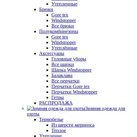
Утепленные
Брюки
Gore tex
Windstopper
Все брюки
Полукомбинезоны
Gore tex
Windstopper
Утеплённые
Аксессуары
Головные уборы
Все шапки
Шапка Windstopper
Балаклава
Все перчатки
Перчатки Gore tex
Перчатки Windstopper
Гетры
РАСПРОДАЖА
Зимняя одежда для
охоты
Термобелье
Из шерсти мериноса
Теплое
Утепление