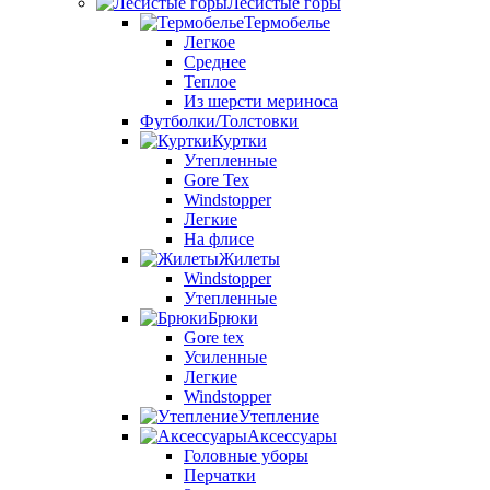
Лесистые горы
Термобелье
Легкое
Среднее
Теплое
Из шерсти мериноса
Футболки/Толстовки
Куртки
Утепленные
Gore Tex
Windstopper
Легкие
На флисе
Жилеты
Windstopper
Утепленные
Брюки
Gore tex
Усиленные
Легкие
Windstopper
Утепление
Аксессуары
Головные уборы
Перчатки