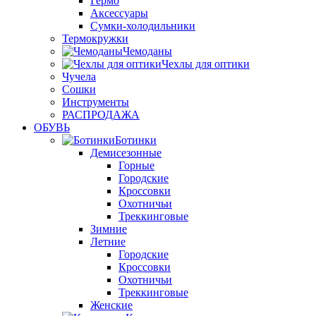
Гермо
Аксессуары
Сумки-холодильники
Термокружки
Чемоданы
Чехлы для оптики
Чучела
Сошки
Инструменты
РАСПРОДАЖА
ОБУВЬ
Ботинки
Демисезонные
Горные
Городские
Кроссовки
Охотничьи
Треккинговые
Зимние
Летние
Городские
Кроссовки
Охотничьи
Треккинговые
Женские