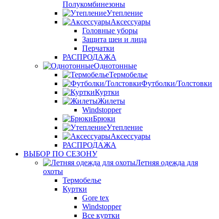
Полукомбинезоны
Утепление
Аксессуары
Головные уборы
Защита шеи и лица
Перчатки
РАСПРОДАЖА
Однотонные
Термобелье
Футболки/Толстовки
Куртки
Жилеты
Windstopper
Брюки
Утепление
Аксессуары
РАСПРОДАЖА
ВЫБОР ПО СЕЗОНУ
Летняя одежда для
охоты
Термобелье
Куртки
Gore tex
Windstopper
Все куртки