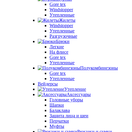
Gore tex
Windstopper
Утепленные
Жилеты
Windstopper
Утепленные
Разгрузочные
Брюки
Легкие
На флисе
Gore tex
Утепленные
Полукомбинезоны
Gore tex
Утепленные
Вейдерсы
Утепление
Аксессуары
Головные уборы
Шапки
Балаклава
Защита лица и шеи
Перчатки
Муфты
Рюкзаки и сумки