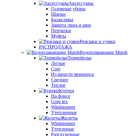
Аксессуары
Головные уборы
Шапки
Балаклавы
Защита лица и шеи
Перчатки
Муфты
Рюкзаки и сумки
РАСПРОДАЖА
Водоплавающие Marsh
Термобелье
Легкое
Core
Из шерсти мериноса
Среднее
Теплое
Куртки
На флисе
Gore tex
Windstopper
Утепленные
Жилеты
Windstopper
Утепленые
Разгрузочные