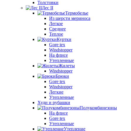
Толстовки
Лес II
Термобелье
Из шерсти мериноса
Легкое
Среднее
Теплое
Куртки
Gore tex
Windstopper
На флисе
Утепленные
Жилеты
Windstopper
Брюки
Gore tex
Windstopper
Легкие
Утепленные
Худи и рубашки
Полукомбинезоны
На флисе
Gore tex
Утепленные
Утепление