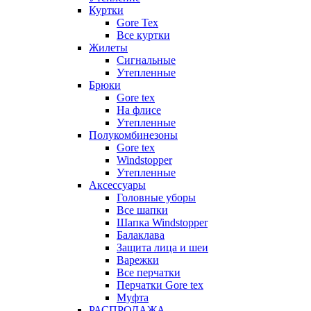
Куртки
Gore Tex
Все куртки
Жилеты
Сигнальные
Утепленные
Брюки
Gore tex
На флисе
Утепленные
Полукомбинезоны
Gore tex
Windstopper
Утепленные
Аксессуары
Головные уборы
Все шапки
Шапка Windstopper
Балаклава
Защита лица и шеи
Варежки
Все перчатки
Перчатки Gore tex
Муфта
РАСПРОДАЖА