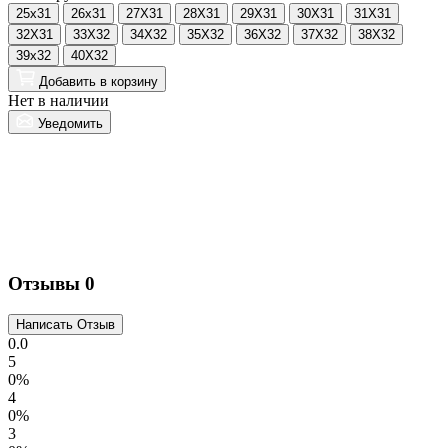
25x31
26x31
27X31
28X31
29X31
30X31
31X31
32X31
33X32
34X32
35X32
36X32
37X32
38X32
39x32
40X32
Добавить
в корзину
O
Нет в наличии
W
Уведомить
7
Н
Отзывы
0
0.0
5
0%
4
0%
3