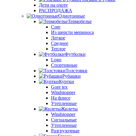
Дети на охоте
РАСПРОДАЖА
Однотонные
Термобелье
Core
Из шерсти мериноса
Легкое
Среднее
Теплое
Футболки
Logo
Спортивные
Толстовки
Рубашки
Куртки
Gore tex
Windstopper
На флисе
Утепленные
Жилеты
Windstopper
Сигнальные
Утепленные
Разгрузочные