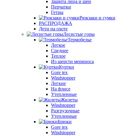
Защита лица и шеи
Перчатки
Гетры
Рюкзаки и сумки
РАСПРОДАЖА
Дети на охоте
Лесистые горы
Термобелье
Легкое
Среднее
Теплое
Из шерсти мериноса
Куртки
Gore tex
Windstopper
Легкие
На флисе
Утепленные
Жилеты
Windstopper
Разгрузочные
Утепленные
Брюки
Gore tex
Windstopper