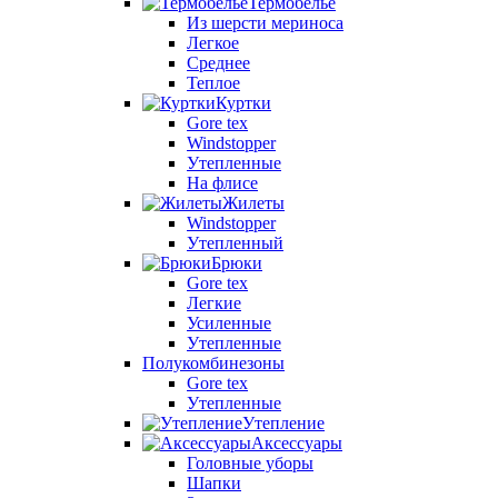
Термобелье
Из шерсти мериноса
Легкое
Среднее
Теплое
Куртки
Gore tex
Windstopper
Утепленные
На флисе
Жилеты
Windstopper
Утепленный
Брюки
Gore tex
Легкие
Усиленные
Утепленные
Полукомбинезоны
Gore tex
Утепленные
Утепление
Аксессуары
Головные уборы
Шапки