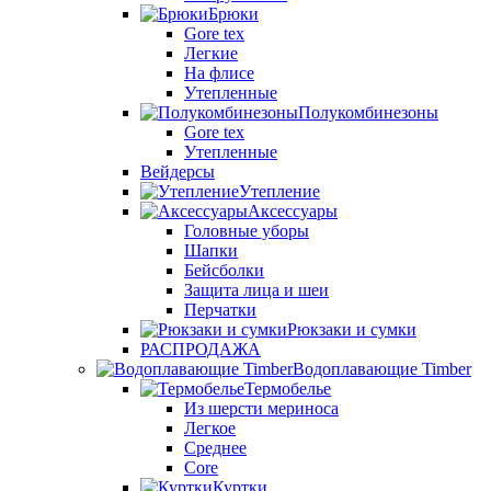
Брюки
Gore tex
Легкие
На флисе
Утепленные
Полукомбинезоны
Gore tex
Утепленные
Вейдерсы
Утепление
Аксессуары
Головные уборы
Шапки
Бейсболки
Защита лица и шеи
Перчатки
Рюкзаки и сумки
РАСПРОДАЖА
Водоплавающие Timber
Термобелье
Из шерсти мериноса
Легкое
Среднее
Core
Куртки