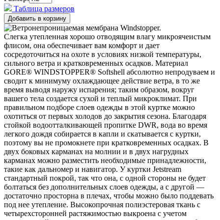
Таблица размеров
Слегка утепленная хорошо отводящим влагу микроячеистым
флисом, она обеспечивает вам комфорт и дает
сосредоточиться на охоте в условиях низкой температуры,
сильного ветра и кратковременных осадков. Материал
GORE® WINDSTOPPER® Softshell абсолютно непродуваем и
сводит к минимуму охлаждающее действие ветра, в то же
время выводя наружу испарения; таким образом, вокруг
вашего тела создается сухой и теплый микроклимат. При
правильном подборе слоев одежды в этой куртке можно
охотиться от первых холодов до закрытия сезона. Благодаря
стойкой водоотталкивающей пропитке DWR, вода во время
легкого дождя собирается в капли и скатывается с куртки,
поэтому вы не промокнете при кратковременных осадках. В
двух боковых карманах на молнии и в двух нагрудных
карманах можно разместить необходимые принадлежности,
такие как дальномер и навигатор. У куртки Jetstream
стандартный покрой, так что она, с одной стороны не будет
болтаться без дополнительных слоев одежды, а с другой —
достаточно просторна в плечах, чтобы можно было поддевать
под нее утепление. Высокопрочная полиэстеровая ткань с
четырехсторонней растяжимостью выкроена с учетом