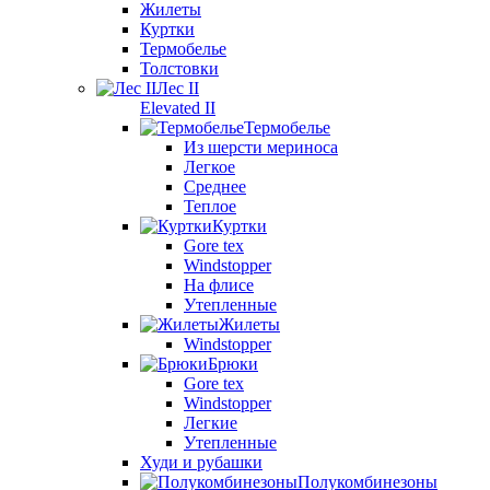
Жилеты
Куртки
Термобелье
Толстовки
Лес II
Elevated II
Термобелье
Из шерсти мериноса
Легкое
Среднее
Теплое
Куртки
Gore tex
Windstopper
На флисе
Утепленные
Жилеты
Windstopper
Брюки
Gore tex
Windstopper
Легкие
Утепленные
Худи и рубашки
Полукомбинезоны