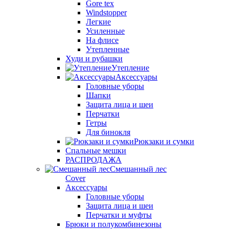
Gore tex
Windstopper
Легкие
Усиленные
На флисе
Утепленные
Худи и рубашки
Утепление
Аксессуары
Головные уборы
Шапки
Защита лица и шеи
Перчатки
Гетры
Для бинокля
Рюкзаки и сумки
Спальные мешки
РАСПРОДАЖА
Смешанный лес
Cover
Аксессуары
Головные уборы
Защита лица и шеи
Перчатки и муфты
Брюки и полукомбинезоны