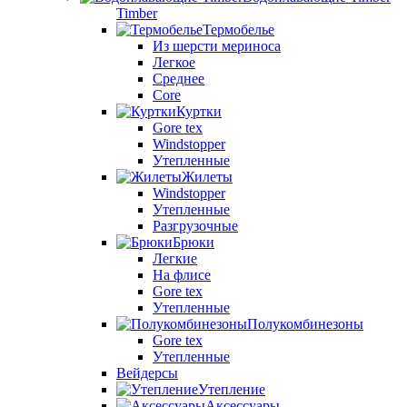
Timber
Термобелье
Из шерсти мериноса
Легкое
Среднее
Core
Куртки
Gore tex
Windstopper
Утепленные
Жилеты
Windstopper
Утепленные
Разгрузочные
Брюки
Легкие
На флисе
Gore tex
Утепленные
Полукомбинезоны
Gore tex
Утепленные
Вейдерсы
Утепление
Аксессуары