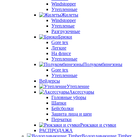
Windstopper
Утепленные
Жилеты
Windstopper
Утепленые
Разгрузочные
Брюки
Gore tex
Легкие
На флисе
Утепленные
Полукомбинезоны
Gore tex
Утепленные
Вейдерсы
Утепление
Аксессуары
Головные уборы
Шапки
Бейсболки
Защита лица и шеи
Перчатки
Рюкзаки и сумки
РАСПРОДАЖА
Водоплавающие Timber