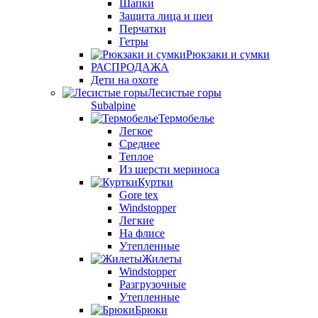
Шапки
Защита лица и шеи
Перчатки
Гетры
Рюкзаки и сумки
РАСПРОДАЖА
Дети на охоте
Лесистые горы
Subalpine
Термобелье
Легкое
Среднее
Теплое
Из шерсти мериноса
Куртки
Gore tex
Windstopper
Легкие
На флисе
Утепленные
Жилеты
Windstopper
Разгрузочные
Утепленные
Брюки