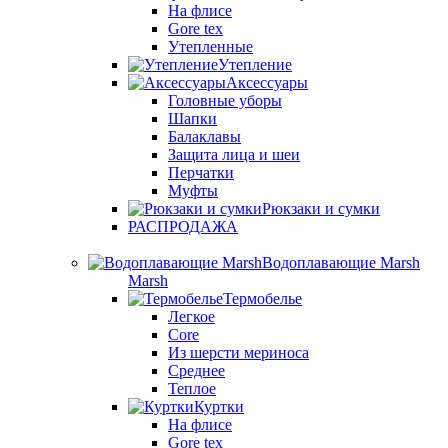
На флисе
Gore tex
Утепленные
Утепление
Аксессуары
Головные уборы
Шапки
Балаклавы
Защита лица и шеи
Перчатки
Муфты
Рюкзаки и сумки
РАСПРОДАЖА
Водоплавающие Marsh
Marsh
Термобелье
Легкое
Core
Из шерсти мериноса
Среднее
Теплое
Куртки
На флисе
Gore tex