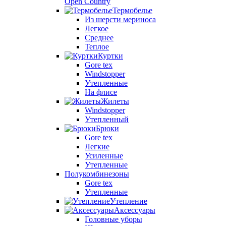
Open Country
Термобелье
Из шерсти мериноса
Легкое
Среднее
Теплое
Куртки
Gore tex
Windstopper
Утепленные
На флисе
Жилеты
Windstopper
Утепленный
Брюки
Gore tex
Легкие
Усиленные
Утепленные
Полукомбинезоны
Gore tex
Утепленные
Утепление
Аксессуары
Головные уборы