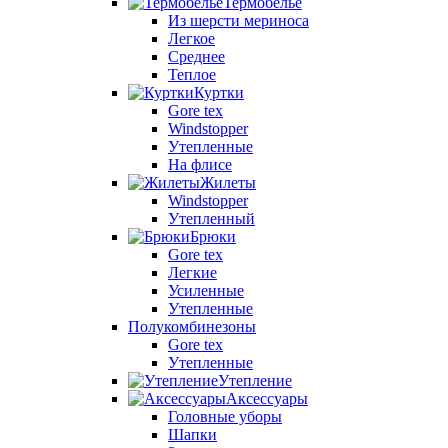
Термобелье
Из шерсти мериноса
Легкое
Среднее
Теплое
Куртки
Gore tex
Windstopper
Утепленные
На флисе
Жилеты
Windstopper
Утепленный
Брюки
Gore tex
Легкие
Усиленные
Утепленные
Полукомбинезоны
Gore tex
Утепленные
Утепление
Аксессуары
Головные уборы
Шапки