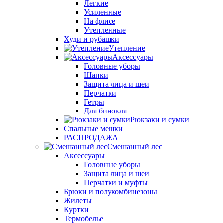
Легкие
Усиленные
На флисе
Утепленные
Худи и рубашки
Утепление
Аксессуары
Головные уборы
Шапки
Защита лица и шеи
Перчатки
Гетры
Для бинокля
Рюкзаки и сумки
Спальные мешки
РАСПРОДАЖА
Смешанный лес
Аксессуары
Головные уборы
Защита лица и шеи
Перчатки и муфты
Брюки и полукомбинезоны
Жилеты
Куртки
Термобелье