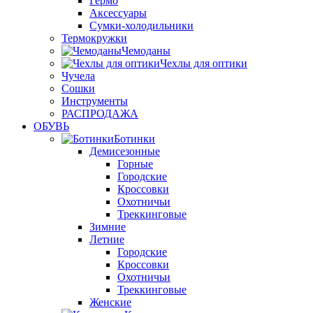
Гермо
Аксессуары
Сумки-холодильники
Термокружки
Чемоданы
Чехлы для оптики
Чучела
Сошки
Инструменты
РАСПРОДАЖА
ОБУВЬ
Ботинки
Демисезонные
Горные
Городские
Кроссовки
Охотничьи
Треккинговые
Зимние
Летние
Городские
Кроссовки
Охотничьи
Треккинговые
Женские