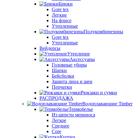
Брюки
Gore tex
Легкие
На флисе
Утепленные
Полукомбинезоны
Gore tex
Утепленные
Вейдерсы
Утепление
Аксессуары
Головные уборы
Шапки
Бейсболки
Защита лица и шеи
Перчатки
Рюкзаки и сумки
РАСПРОДАЖА
Водоплавающие Timber
Термобелье
Из шерсти мериноса
Легкое
Среднее
Core
Куртки