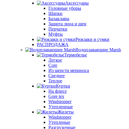
Аксессуары
Головные уборы
Шапки
Балаклавы
Защита лица и шеи
Перчатки
Муфты
Рюкзаки и сумки
РАСПРОДАЖА
Водоплавающие Marsh
Термобелье
Легкое
Core
Из шерсти мериноса
Среднее
Теплое
Куртки
На флисе
Gore tex
Windstopper
Утепленные
Жилеты
Windstopper
Утепленые
Разгрузочные