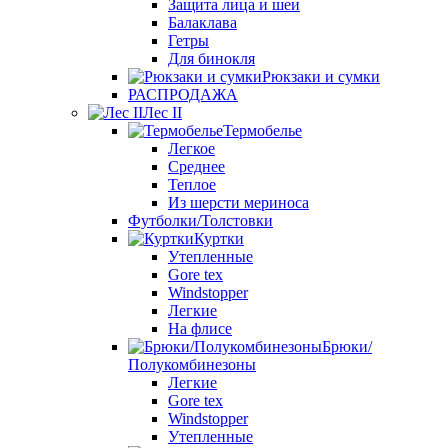
Защита лица и шеи
Балаклава
Гетры
Для бинокля
Рюкзаки и сумки
РАСПРОДАЖА
Лес II
Термобелье
Легкое
Среднее
Теплое
Из шерсти мериноса
Футболки/Толстовки
Куртки
Утепленные
Gore tex
Windstopper
Легкие
На флисе
Брюки/
Полукомбинезоны
Легкие
Gore tex
Windstopper
Утепленные