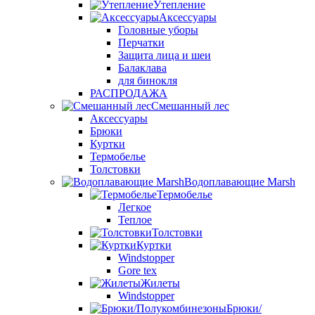
Утепление
Аксессуары
Головные уборы
Перчатки
Защита лица и шеи
Балаклава
для бинокля
РАСПРОДАЖА
Смешанный лес
Аксессуары
Брюки
Куртки
Термобелье
Толстовки
Водоплавающие Marsh
Термобелье
Легкое
Теплое
Толстовки
Куртки
Windstopper
Gore tex
Жилеты
Windstopper
Брюки/