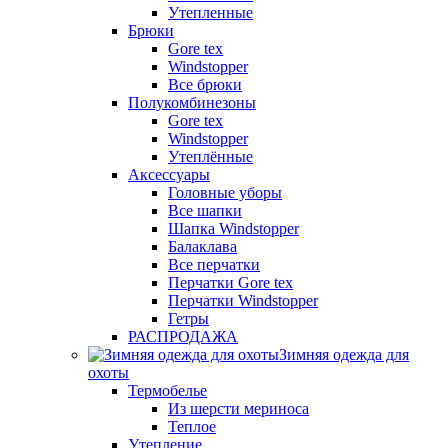
Утепленные
Брюки
Gore tex
Windstopper
Все брюки
Полукомбинезоны
Gore tex
Windstopper
Утеплённые
Аксессуары
Головные уборы
Все шапки
Шапка Windstopper
Балаклава
Все перчатки
Перчатки Gore tex
Перчатки Windstopper
Гетры
РАСПРОДАЖА
Зимняя одежда для
охоты
Термобелье
Из шерсти мериноса
Теплое
Утепление