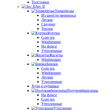
Толстовки
Лес II
Термобелье
Из шерсти мериноса
Легкое
Среднее
Теплое
Куртки
Gore tex
Windstopper
На флисе
Утепленные
Жилеты
Windstopper
Брюки
Gore tex
Windstopper
Легкие
Утепленные
Худи и рубашки
Полукомбинезоны
На флисе
Gore tex
Утепленные
Утепление