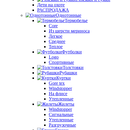
Дети на охоте
РАСПРОДАЖА
Однотонные
Термобелье
Core
Из шерсти мериноса
Легкое
Среднее
Теплое
Футболки
Logo
Спортивные
Толстовки
Рубашки
Куртки
Gore tex
Windstopper
На флисе
Утепленные
Жилеты
Windstopper
Сигнальные
Утепленные
Разгрузочные