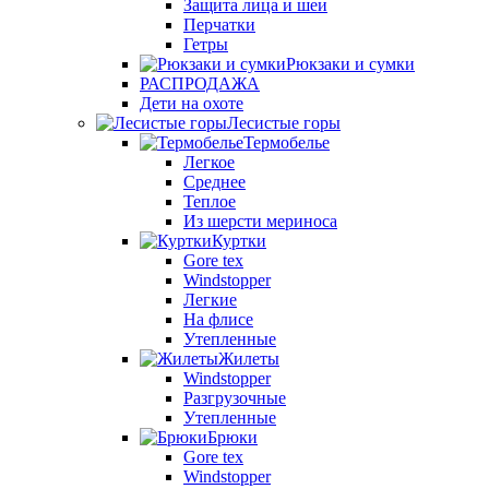
Защита лица и шеи
Перчатки
Гетры
Рюкзаки и сумки
РАСПРОДАЖА
Дети на охоте
Лесистые горы
Термобелье
Легкое
Среднее
Теплое
Из шерсти мериноса
Куртки
Gore tex
Windstopper
Легкие
На флисе
Утепленные
Жилеты
Windstopper
Разгрузочные
Утепленные
Брюки
Gore tex
Windstopper