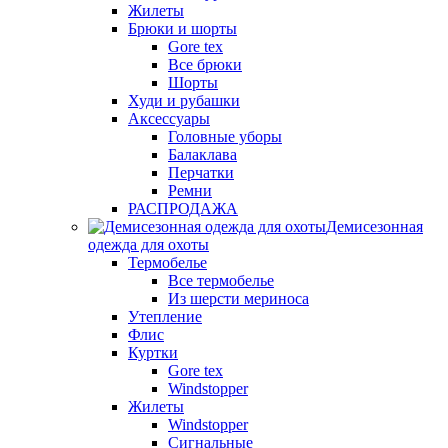
Жилеты
Брюки и шорты
Gore tex
Все брюки
Шорты
Худи и рубашки
Аксессуары
Головные уборы
Балаклава
Перчатки
Ремни
РАСПРОДАЖА
Демисезонная
одежда для охоты
Термобелье
Все термобелье
Из шерсти мериноса
Утепление
Флис
Куртки
Gore tex
Windstopper
Жилеты
Windstopper
Сигнальные