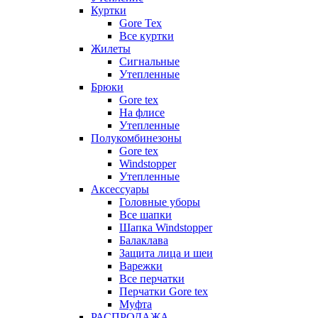
Куртки
Gore Tex
Все куртки
Жилеты
Сигнальные
Утепленные
Брюки
Gore tex
На флисе
Утепленные
Полукомбинезоны
Gore tex
Windstopper
Утепленные
Аксессуары
Головные уборы
Все шапки
Шапка Windstopper
Балаклава
Защита лица и шеи
Варежки
Все перчатки
Перчатки Gore tex
Муфта
РАСПРОДАЖА