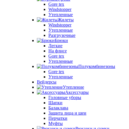
Gore tex
Windstopper
Утепленные
Жилеты
Windstopper
Утепленные
Разгрузочные
Брюки
Легкие
На флисе
Gore tex
Утепленные
Полукомбинезоны
Gore tex
Утепленные
Вейдерсы
Утепление
Аксессуары
Головные уборы
Шапки
Балаклава
Защита лица и шеи
Перчатки
Муфты
Рюкзаки и сумки