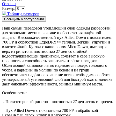
Отзывы
Размер:
Таблица размеров
Наш самый передовой утепляющий слой одежды разработан
для экономии места в рюкзаке и обеспечения надёжной
защиты. Высококачественный пух Allied Down с показателем
700 FP и обработкой ExpeDRY™ теплый, легкий, упругий и
влагостойкий. Куртка с капюшоном MicroDown, имеющая
верх из рипстопа плотностью 27 ден со стойкой
водоотталкивающей пропиткой, сочетает в себе высокую
прочность и способность защитить от лёгких осадков.
Облегающий капюшон легко надевается поверх головного
убора, а карманы на молнии по бокам и на груди
обеспечивают надёжное хранение всего необходимого. Этот
универсальный утепляющий слой для быстрой охоты налегке
дает максимум эффективности, занимая минимум места.
Особенности:
- Полиэстеровый рипстоп плотностью 27 ден легок и прочен.
- Пух Allied Down с показателем 700 FP и обработкой
ExpeDRY™ легок, упруг и влагостоек.