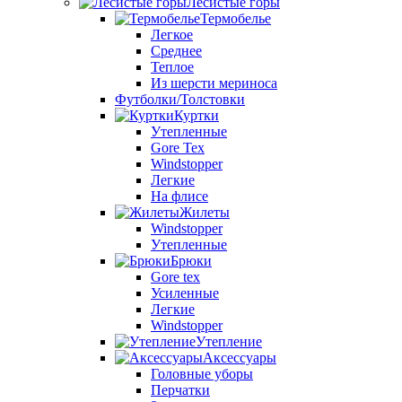
Лесистые горы
Термобелье
Легкое
Среднее
Теплое
Из шерсти мериноса
Футболки/Толстовки
Куртки
Утепленные
Gore Tex
Windstopper
Легкие
На флисе
Жилеты
Windstopper
Утепленные
Брюки
Gore tex
Усиленные
Легкие
Windstopper
Утепление
Аксессуары
Головные уборы
Перчатки