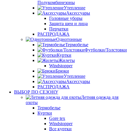
Полукомбинезоны
Утепление
Аксессуары
Головные уборы
Защита шеи и лица
Перчатки
РАСПРОДАЖА
Однотонные
Термобелье
Футболки/Толстовки
Куртки
Жилеты
Windstopper
Брюки
Утепление
Аксессуары
РАСПРОДАЖА
ВЫБОР ПО СЕЗОНУ
Летняя одежда для
охоты
Термобелье
Куртки
Gore tex
Windstopper
Все куртки