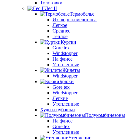
Толстовки
Лес II
Термобелье
Из шерсти мериноса
Легкое
Среднее
Теплое
Куртки
Gore tex
Windstopper
На флисе
Утепленные
Жилеты
Windstopper
Брюки
Gore tex
Windstopper
Легкие
Утепленные
Худи и рубашки
Полукомбинезоны
На флисе
Gore tex
Утепленные
Утепление