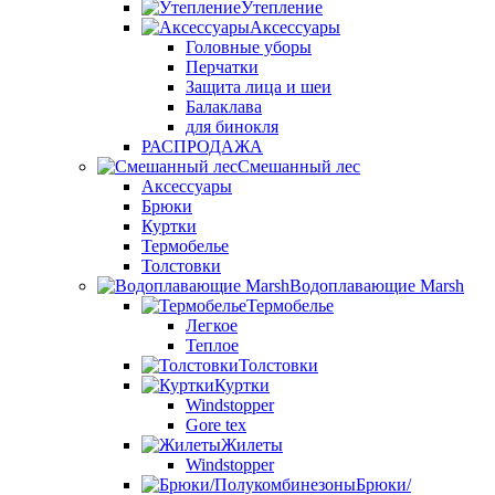
Утепление
Аксессуары
Головные уборы
Перчатки
Защита лица и шеи
Балаклава
для бинокля
РАСПРОДАЖА
Смешанный лес
Аксессуары
Брюки
Куртки
Термобелье
Толстовки
Водоплавающие Marsh
Термобелье
Легкое
Теплое
Толстовки
Куртки
Windstopper
Gore tex
Жилеты
Windstopper
Брюки/