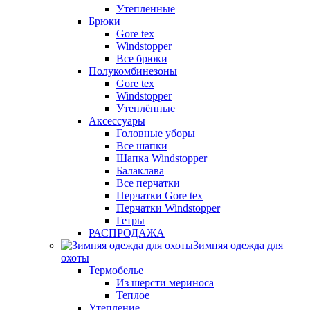
Утепленные
Брюки
Gore tex
Windstopper
Все брюки
Полукомбинезоны
Gore tex
Windstopper
Утеплённые
Аксессуары
Головные уборы
Все шапки
Шапка Windstopper
Балаклава
Все перчатки
Перчатки Gore tex
Перчатки Windstopper
Гетры
РАСПРОДАЖА
Зимняя одежда для
охоты
Термобелье
Из шерсти мериноса
Теплое
Утепление