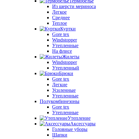
Термобелье
Из шерсти мериноса
Легкое
Среднее
Теплое
Куртки
Gore tex
Windstopper
Утепленные
На флисе
Жилеты
Windstopper
Утепленный
Брюки
Gore tex
Легкие
Усиленные
Утепленные
Полукомбинезоны
Gore tex
Утепленные
Утепление
Аксессуары
Головные уборы
Шапки