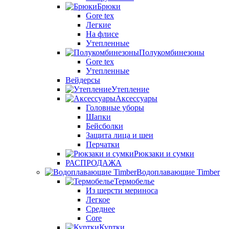
Брюки
Gore tex
Легкие
На флисе
Утепленные
Полукомбинезоны
Gore tex
Утепленные
Вейдерсы
Утепление
Аксессуары
Головные уборы
Шапки
Бейсболки
Защита лица и шеи
Перчатки
Рюкзаки и сумки
РАСПРОДАЖА
Водоплавающие Timber
Термобелье
Из шерсти мериноса
Легкое
Среднее
Core
Куртки