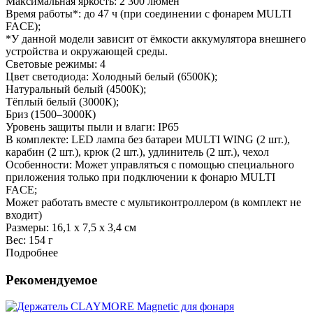
Максимальная яркость: 2 300 люмен
Время работы*: до 47 ч (при соединении с фонарем MULTI
FACE);
*У данной модели зависит от ёмкости аккумулятора внешнего
устройства и окружающей среды.
Световые режимы: 4
Цвет светодиода: Холодный белый (6500К);
Натуральный белый (4500К);
Тёплый белый (3000К);
Бриз (1500–3000К)
Уровень защиты пыли и влаги: IP65
В комплекте: LED лампа без батареи MULTI WING (2 шт.),
карабин (2 шт.), крюк (2 шт.), удлинитель (2 шт.), чехол
Особенности: Может управляться с помощью специального
приложения только при подключении к фонарю MULTI
FACE;
Может работать вместе с мультиконтроллером (в комплект не
входит)
Размеры: 16,1 х 7,5 х 3,4 см
Вес:
154 г
Подробнее
Рекомендуемое