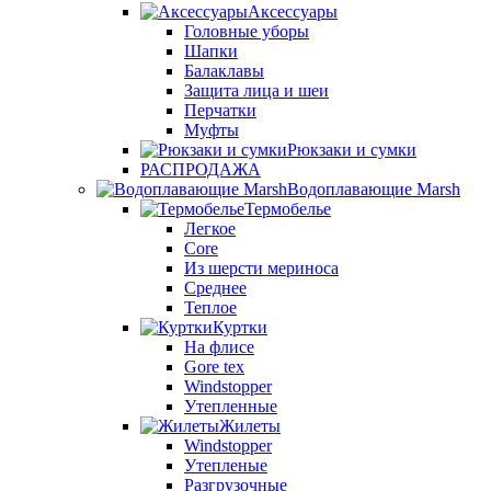
Аксессуары
Головные уборы
Шапки
Балаклавы
Защита лица и шеи
Перчатки
Муфты
Рюкзаки и сумки
РАСПРОДАЖА
Водоплавающие Marsh
Термобелье
Легкое
Core
Из шерсти мериноса
Среднее
Теплое
Куртки
На флисе
Gore tex
Windstopper
Утепленные
Жилеты
Windstopper
Утепленые
Разгрузочные