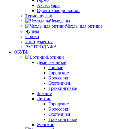
Гермо
Аксессуары
Сумки-холодильники
Термокружки
Чемоданы
Чехлы для оптики
Чучела
Сошки
Инструменты
РАСПРОДАЖА
ОБУВЬ
Ботинки
Демисезонные
Горные
Городские
Кроссовки
Охотничьи
Треккинговые
Зимние
Летние
Городские
Кроссовки
Охотничьи
Треккинговые
Женские