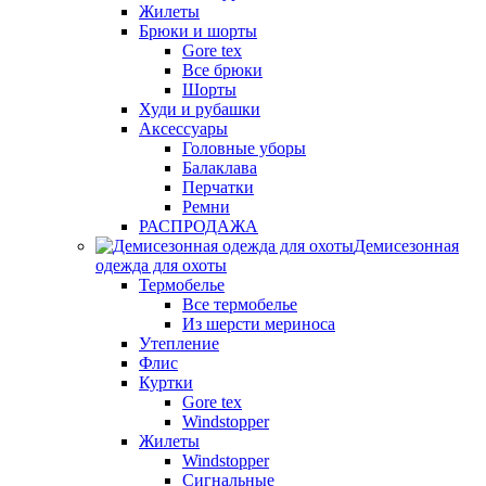
Жилеты
Брюки и шорты
Gore tex
Все брюки
Шорты
Худи и рубашки
Аксессуары
Головные уборы
Балаклава
Перчатки
Ремни
РАСПРОДАЖА
Демисезонная
одежда для охоты
Термобелье
Все термобелье
Из шерсти мериноса
Утепление
Флис
Куртки
Gore tex
Windstopper
Жилеты
Windstopper
Сигнальные