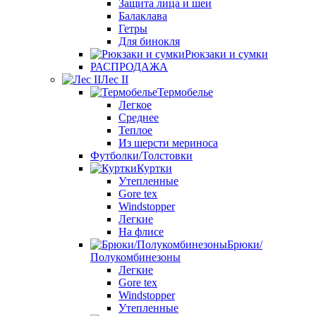
Защита лица и шеи
Балаклава
Гетры
Для бинокля
Рюкзаки и сумки
РАСПРОДАЖА
Лес II
Термобелье
Легкое
Среднее
Теплое
Из шерсти мериноса
Футболки/Толстовки
Куртки
Утепленные
Gore tex
Windstopper
Легкие
На флисе
Брюки/
Полукомбинезоны
Легкие
Gore tex
Windstopper
Утепленные