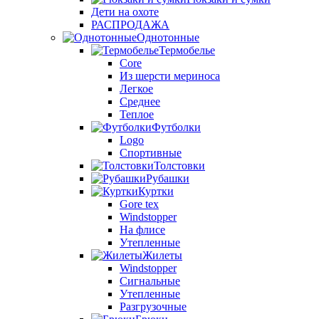
Дети на охоте
РАСПРОДАЖА
Однотонные
Термобелье
Core
Из шерсти мериноса
Легкое
Среднее
Теплое
Футболки
Logo
Спортивные
Толстовки
Рубашки
Куртки
Gore tex
Windstopper
На флисе
Утепленные
Жилеты
Windstopper
Сигнальные
Утепленные
Разгрузочные