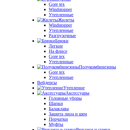
Gore tex
Windstopper
Утепленные
Жилеты
Windstopper
Утепленные
Разгрузочные
Брюки
Легкие
На флисе
Gore tex
Утепленные
Полукомбинезоны
Gore tex
Утепленные
Вейдерсы
Утепление
Аксессуары
Головные уборы
Шапки
Балаклава
Защита лица и шеи
Перчатки
Муфты
Рюкзаки и сумки