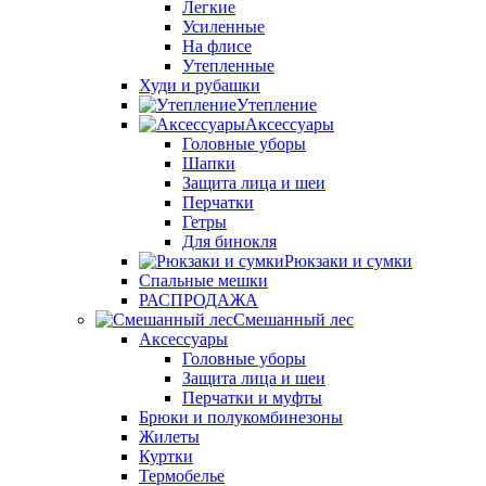
Легкие
Усиленные
На флисе
Утепленные
Худи и рубашки
Утепление
Аксессуары
Головные уборы
Шапки
Защита лица и шеи
Перчатки
Гетры
Для бинокля
Рюкзаки и сумки
Спальные мешки
РАСПРОДАЖА
Смешанный лес
Аксессуары
Головные уборы
Защита лица и шеи
Перчатки и муфты
Брюки и полукомбинезоны
Жилеты
Куртки
Термобелье