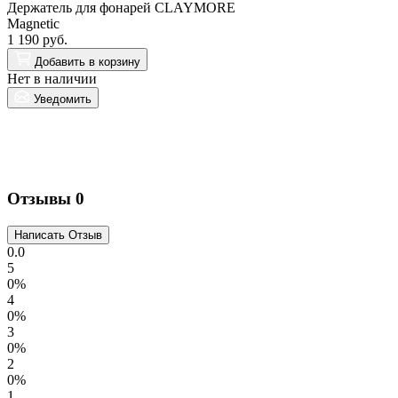
Держатель для фонарей CLAYMORE
Magnetic
1 190 руб.
L
Добавить
в корзину
M
Нет в наличии
3
Уведомить
Н
Отзывы
0
0.0
5
0%
4
0%
3
0%
2
0%
1