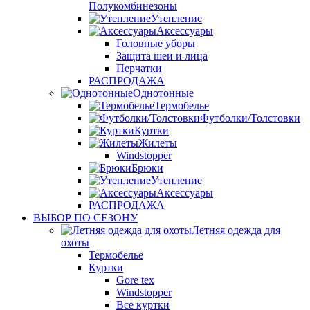
Полукомбинезоны
Утепление
Аксессуары
Головные уборы
Защита шеи и лица
Перчатки
РАСПРОДАЖА
Однотонные
Термобелье
Футболки/Толстовки
Куртки
Жилеты
Windstopper
Брюки
Утепление
Аксессуары
РАСПРОДАЖА
ВЫБОР ПО СЕЗОНУ
Летняя одежда для
охоты
Термобелье
Куртки
Gore tex
Windstopper
Все куртки