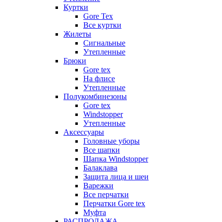
Куртки
Gore Tex
Все куртки
Жилеты
Сигнальные
Утепленные
Брюки
Gore tex
На флисе
Утепленные
Полукомбинезоны
Gore tex
Windstopper
Утепленные
Аксессуары
Головные уборы
Все шапки
Шапка Windstopper
Балаклава
Защита лица и шеи
Варежки
Все перчатки
Перчатки Gore tex
Муфта
РАСПРОДАЖА