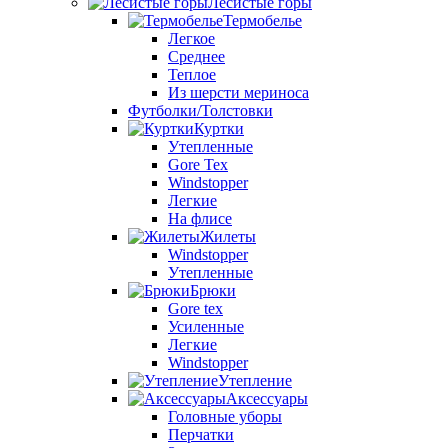
Лесистые горы
Термобелье
Легкое
Среднее
Теплое
Из шерсти мериноса
Футболки/Толстовки
Куртки
Утепленные
Gore Tex
Windstopper
Легкие
На флисе
Жилеты
Windstopper
Утепленные
Брюки
Gore tex
Усиленные
Легкие
Windstopper
Утепление
Аксессуары
Головные уборы
Перчатки