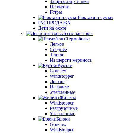
Защита лица и шеи
Перчатки
Гетры
Рюкзаки и сумки
РАСПРОДАЖА
Дети на охоте
Лесистые горы
Термобелье
Легкое
Среднее
Теплое
Из шерсти мериноса
Куртки
Gore tex
Windstopper
Легкие
На флисе
Утепленные
Жилеты
Windstopper
Разгрузочные
Утепленные
Брюки
Gore tex
Windstopper