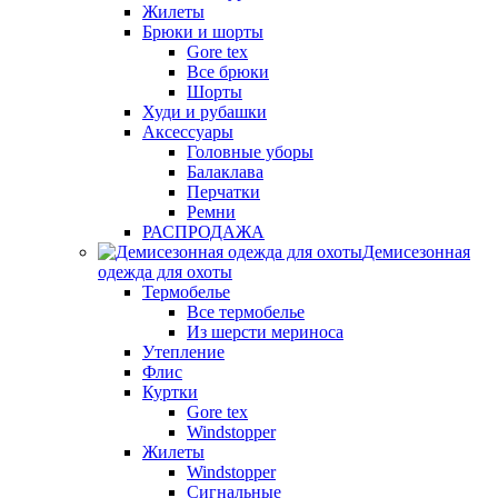
Жилеты
Брюки и шорты
Gore tex
Все брюки
Шорты
Худи и рубашки
Аксессуары
Головные уборы
Балаклава
Перчатки
Ремни
РАСПРОДАЖА
Демисезонная
одежда для охоты
Термобелье
Все термобелье
Из шерсти мериноса
Утепление
Флис
Куртки
Gore tex
Windstopper
Жилеты
Windstopper
Сигнальные