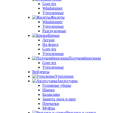
Gore tex
Windstopper
Утепленные
Жилеты
Windstopper
Утепленные
Разгрузочные
Брюки
Легкие
На флисе
Gore tex
Утепленные
Полукомбинезоны
Gore tex
Утепленные
Вейдерсы
Утепление
Аксессуары
Головные уборы
Шапки
Балаклава
Защита лица и шеи
Перчатки
Муфты
Рюкзаки и сумки