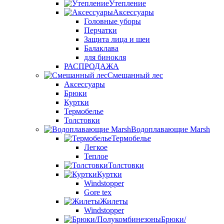
Утепление
Аксессуары
Головные уборы
Перчатки
Защита лица и шеи
Балаклава
для бинокля
РАСПРОДАЖА
Смешанный лес
Аксессуары
Брюки
Куртки
Термобелье
Толстовки
Водоплавающие Marsh
Термобелье
Легкое
Теплое
Толстовки
Куртки
Windstopper
Gore tex
Жилеты
Windstopper
Брюки/