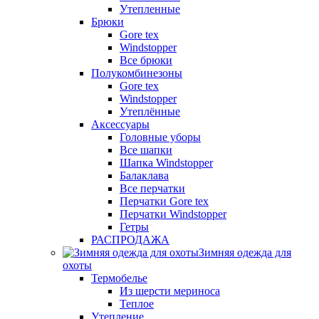
Утепленные
Брюки
Gore tex
Windstopper
Все брюки
Полукомбинезоны
Gore tex
Windstopper
Утеплённые
Аксессуары
Головные уборы
Все шапки
Шапка Windstopper
Балаклава
Все перчатки
Перчатки Gore tex
Перчатки Windstopper
Гетры
РАСПРОДАЖА
Зимняя одежда для
охоты
Термобелье
Из шерсти мериноса
Теплое
Утепление