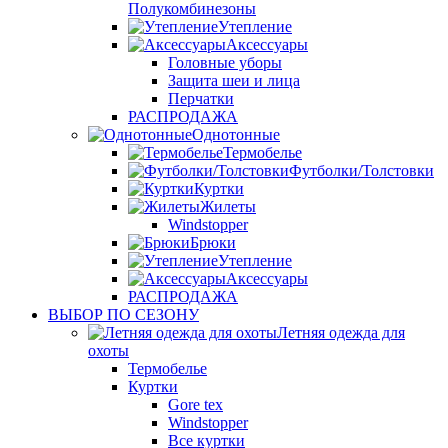
Полукомбинезоны
Утепление
Аксессуары
Головные уборы
Защита шеи и лица
Перчатки
РАСПРОДАЖА
Однотонные
Термобелье
Футболки/Толстовки
Куртки
Жилеты
Windstopper
Брюки
Утепление
Аксессуары
РАСПРОДАЖА
ВЫБОР ПО СЕЗОНУ
Летняя одежда для
охоты
Термобелье
Куртки
Gore tex
Windstopper
Все куртки