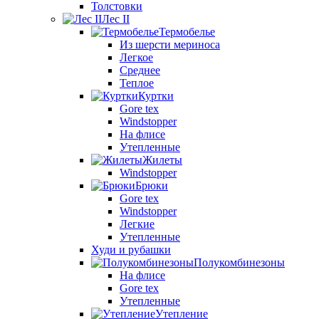
Толстовки
Лес II
Термобелье
Из шерсти мериноса
Легкое
Среднее
Теплое
Куртки
Gore tex
Windstopper
На флисе
Утепленные
Жилеты
Windstopper
Брюки
Gore tex
Windstopper
Легкие
Утепленные
Худи и рубашки
Полукомбинезоны
На флисе
Gore tex
Утепленные
Утепление