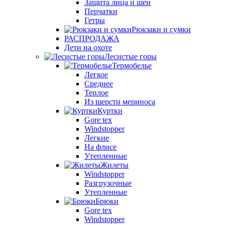
Защита лица и шеи
Перчатки
Гетры
Рюкзаки и сумки
РАСПРОДАЖА
Дети на охоте
Лесистые горы
Термобелье
Легкое
Среднее
Теплое
Из шерсти мериноса
Куртки
Gore tex
Windstopper
Легкие
На флисе
Утепленные
Жилеты
Windstopper
Разгрузочные
Утепленные
Брюки
Gore tex
Windstopper