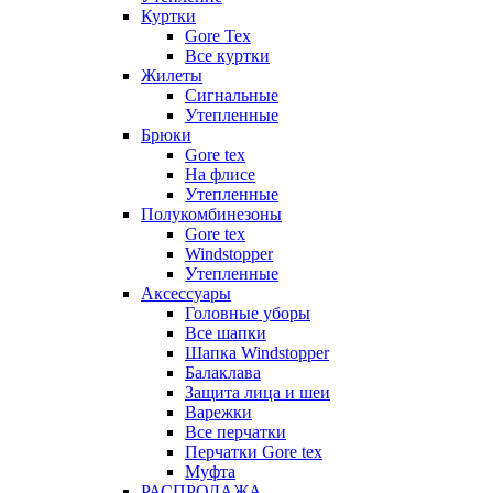
Куртки
Gore Tex
Все куртки
Жилеты
Сигнальные
Утепленные
Брюки
Gore tex
На флисе
Утепленные
Полукомбинезоны
Gore tex
Windstopper
Утепленные
Аксессуары
Головные уборы
Все шапки
Шапка Windstopper
Балаклава
Защита лица и шеи
Варежки
Все перчатки
Перчатки Gore tex
Муфта
РАСПРОДАЖА