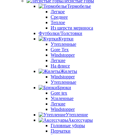
Лесистые горы
Термобелье
Легкое
Среднее
Теплое
Из шерсти мериноса
Футболки/Толстовки
Куртки
Утепленные
Gore Tex
Windstopper
Легкие
На флисе
Жилеты
Windstopper
Утепленные
Брюки
Gore tex
Усиленные
Легкие
Windstopper
Утепление
Аксессуары
Головные уборы
Перчатки