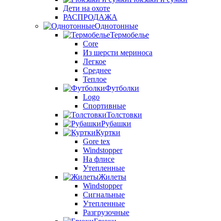
Дети на охоте
РАСПРОДАЖА
Однотонные
Термобелье
Core
Из шерсти мериноса
Легкое
Среднее
Теплое
Футболки
Logo
Спортивные
Толстовки
Рубашки
Куртки
Gore tex
Windstopper
На флисе
Утепленные
Жилеты
Windstopper
Сигнальные
Утепленные
Разгрузочные