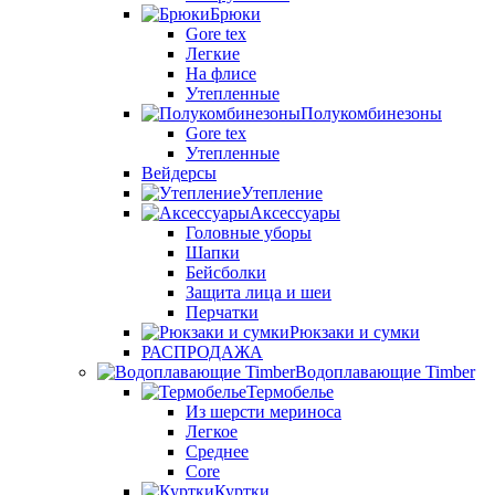
Брюки
Gore tex
Легкие
На флисе
Утепленные
Полукомбинезоны
Gore tex
Утепленные
Вейдерсы
Утепление
Аксессуары
Головные уборы
Шапки
Бейсболки
Защита лица и шеи
Перчатки
Рюкзаки и сумки
РАСПРОДАЖА
Водоплавающие Timber
Термобелье
Из шерсти мериноса
Легкое
Среднее
Core
Куртки