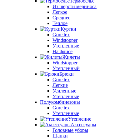
Термобелье
Из шерсти мериноса
Легкое
Среднее
Теплое
Куртки
Gore tex
Windstopper
Утепленные
На флисе
Жилеты
Windstopper
Утепленный
Брюки
Gore tex
Легкие
Усиленные
Утепленные
Полукомбинезоны
Gore tex
Утепленные
Утепление
Аксессуары
Головные уборы
Шапки