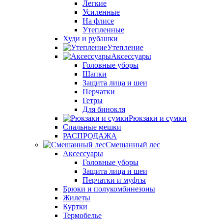
Легкие
Усиленные
На флисе
Утепленные
Худи и рубашки
Утепление
Аксессуары
Головные уборы
Шапки
Защита лица и шеи
Перчатки
Гетры
Для бинокля
Рюкзаки и сумки
Спальные мешки
РАСПРОДАЖА
Смешанный лес
Аксессуары
Головные уборы
Защита лица и шеи
Перчатки и муфты
Брюки и полукомбинезоны
Жилеты
Куртки
Термобелье