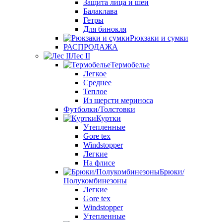
Защита лица и шеи
Балаклава
Гетры
Для бинокля
Рюкзаки и сумки
РАСПРОДАЖА
Лес II
Термобелье
Легкое
Среднее
Теплое
Из шерсти мериноса
Футболки/Толстовки
Куртки
Утепленные
Gore tex
Windstopper
Легкие
На флисе
Брюки/
Полукомбинезоны
Легкие
Gore tex
Windstopper
Утепленные