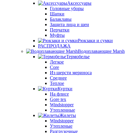
Аксессуары
Головные уборы
Шапки
Балаклавы
Защита лица и шеи
Перчатки
Муфты
Рюкзаки и сумки
РАСПРОДАЖА
Водоплавающие Marsh
Термобелье
Легкое
Core
Из шерсти мериноса
Среднее
Теплое
Куртки
На флисе
Gore tex
Windstopper
Утепленные
Жилеты
Windstopper
Утепленые
Разгрузочные