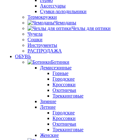
Гермо
Аксессуары
Сумки-холодильники
Термокружки
Чемоданы
Чехлы для оптики
Чучела
Сошки
Инструменты
РАСПРОДАЖА
ОБУВЬ
Ботинки
Демисезонные
Горные
Городские
Кроссовки
Охотничьи
Треккинговые
Зимние
Летние
Городские
Кроссовки
Охотничьи
Треккинговые
Женские