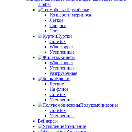
Timber
Термобелье
Из шерсти мериноса
Легкое
Среднее
Core
Куртки
Gore tex
Windstopper
Утепленные
Жилеты
Windstopper
Утепленные
Разгрузочные
Брюки
Легкие
На флисе
Gore tex
Утепленные
Полукомбинезоны
Gore tex
Утепленные
Вейдерсы
Утепление
Аксессуары