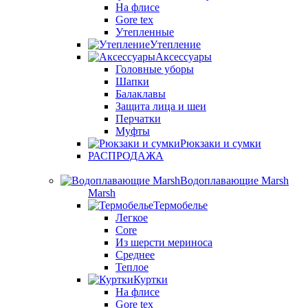
На флисе
Gore tex
Утепленные
Утепление
Аксессуары
Головные уборы
Шапки
Балаклавы
Защита лица и шеи
Перчатки
Муфты
Рюкзаки и сумки
РАСПРОДАЖА
Водоплавающие Marsh
Marsh
Термобелье
Легкое
Core
Из шерсти мериноса
Среднее
Теплое
Куртки
На флисе
Gore tex