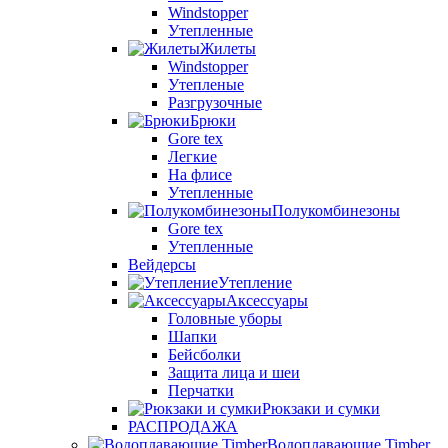
Windstopper
Утепленные
Жилеты
Windstopper
Утепленые
Разгрузочные
Брюки
Gore tex
Легкие
На флисе
Утепленные
Полукомбинезоны
Gore tex
Утепленные
Вейдерсы
Утепление
Аксессуары
Головные уборы
Шапки
Бейсболки
Защита лица и шеи
Перчатки
Рюкзаки и сумки
РАСПРОДАЖА
Водоплавающие Timber