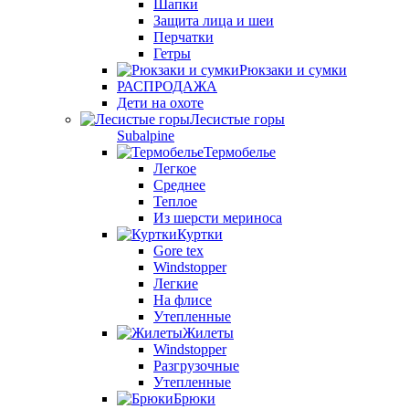
Шапки
Защита лица и шеи
Перчатки
Гетры
Рюкзаки и сумки
РАСПРОДАЖА
Дети на охоте
Лесистые горы
Subalpine
Термобелье
Легкое
Среднее
Теплое
Из шерсти мериноса
Куртки
Gore tex
Windstopper
Легкие
На флисе
Утепленные
Жилеты
Windstopper
Разгрузочные
Утепленные
Брюки