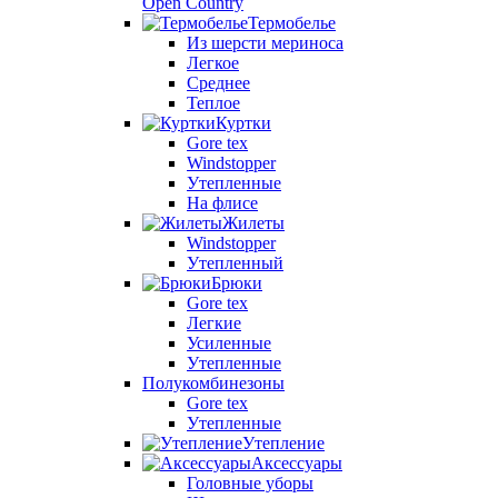
Open Country
Термобелье
Из шерсти мериноса
Легкое
Среднее
Теплое
Куртки
Gore tex
Windstopper
Утепленные
На флисе
Жилеты
Windstopper
Утепленный
Брюки
Gore tex
Легкие
Усиленные
Утепленные
Полукомбинезоны
Gore tex
Утепленные
Утепление
Аксессуары
Головные уборы