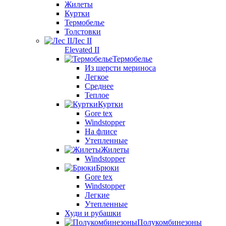
Жилеты
Куртки
Термобелье
Толстовки
Лес II
Elevated II
Термобелье
Из шерсти мериноса
Легкое
Среднее
Теплое
Куртки
Gore tex
Windstopper
На флисе
Утепленные
Жилеты
Windstopper
Брюки
Gore tex
Windstopper
Легкие
Утепленные
Худи и рубашки
Полукомбинезоны