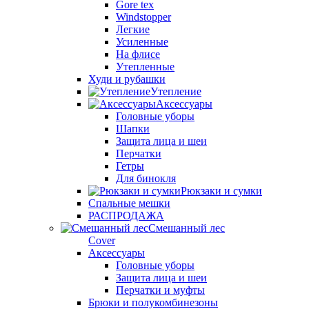
Gore tex
Windstopper
Легкие
Усиленные
На флисе
Утепленные
Худи и рубашки
Утепление
Аксессуары
Головные уборы
Шапки
Защита лица и шеи
Перчатки
Гетры
Для бинокля
Рюкзаки и сумки
Спальные мешки
РАСПРОДАЖА
Смешанный лес
Cover
Аксессуары
Головные уборы
Защита лица и шеи
Перчатки и муфты
Брюки и полукомбинезоны