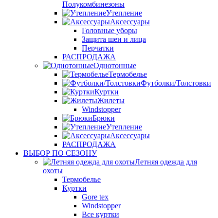
Полукомбинезоны
Утепление
Аксессуары
Головные уборы
Защита шеи и лица
Перчатки
РАСПРОДАЖА
Однотонные
Термобелье
Футболки/Толстовки
Куртки
Жилеты
Windstopper
Брюки
Утепление
Аксессуары
РАСПРОДАЖА
ВЫБОР ПО СЕЗОНУ
Летняя одежда для
охоты
Термобелье
Куртки
Gore tex
Windstopper
Все куртки