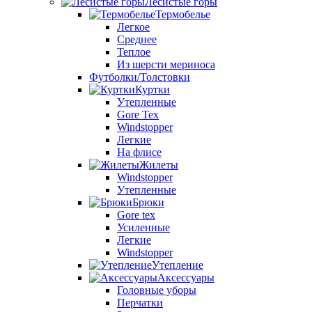
Лесистые горы
Термобелье
Легкое
Среднее
Теплое
Из шерсти мериноса
Футболки/Толстовки
Куртки
Утепленные
Gore Tex
Windstopper
Легкие
На флисе
Жилеты
Windstopper
Утепленные
Брюки
Gore tex
Усиленные
Легкие
Windstopper
Утепление
Аксессуары
Головные уборы
Перчатки