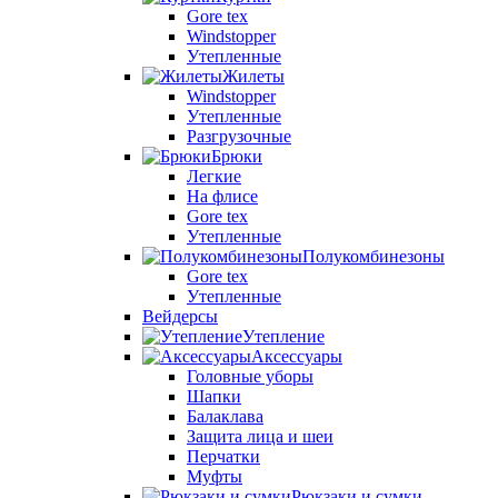
Gore tex
Windstopper
Утепленные
Жилеты
Windstopper
Утепленные
Разгрузочные
Брюки
Легкие
На флисе
Gore tex
Утепленные
Полукомбинезоны
Gore tex
Утепленные
Вейдерсы
Утепление
Аксессуары
Головные уборы
Шапки
Балаклава
Защита лица и шеи
Перчатки
Муфты
Рюкзаки и сумки