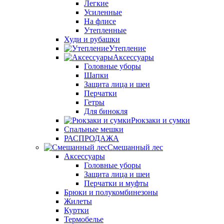
Легкие
Усиленные
На флисе
Утепленные
Худи и рубашки
Утепление
Аксессуары
Головные уборы
Шапки
Защита лица и шеи
Перчатки
Гетры
Для бинокля
Рюкзаки и сумки
Спальные мешки
РАСПРОДАЖА
Смешанный лес
Аксессуары
Головные уборы
Защита лица и шеи
Перчатки и муфты
Брюки и полукомбинезоны
Жилеты
Куртки
Термобелье