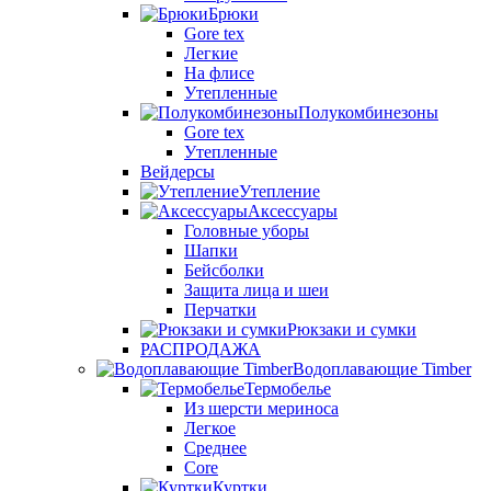
Брюки
Gore tex
Легкие
На флисе
Утепленные
Полукомбинезоны
Gore tex
Утепленные
Вейдерсы
Утепление
Аксессуары
Головные уборы
Шапки
Бейсболки
Защита лица и шеи
Перчатки
Рюкзаки и сумки
РАСПРОДАЖА
Водоплавающие Timber
Термобелье
Из шерсти мериноса
Легкое
Среднее
Core
Куртки