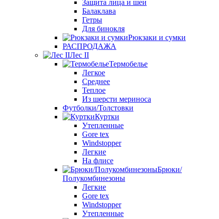
Защита лица и шеи
Балаклава
Гетры
Для бинокля
Рюкзаки и сумки
РАСПРОДАЖА
Лес II
Термобелье
Легкое
Среднее
Теплое
Из шерсти мериноса
Футболки/Толстовки
Куртки
Утепленные
Gore tex
Windstopper
Легкие
На флисе
Брюки/
Полукомбинезоны
Легкие
Gore tex
Windstopper
Утепленные