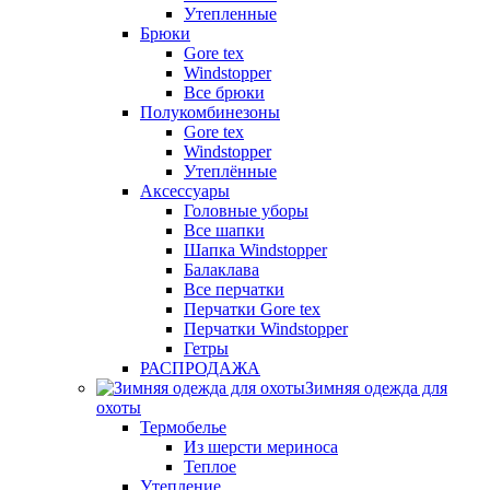
Утепленные
Брюки
Gore tex
Windstopper
Все брюки
Полукомбинезоны
Gore tex
Windstopper
Утеплённые
Аксессуары
Головные уборы
Все шапки
Шапка Windstopper
Балаклава
Все перчатки
Перчатки Gore tex
Перчатки Windstopper
Гетры
РАСПРОДАЖА
Зимняя одежда для
охоты
Термобелье
Из шерсти мериноса
Теплое
Утепление