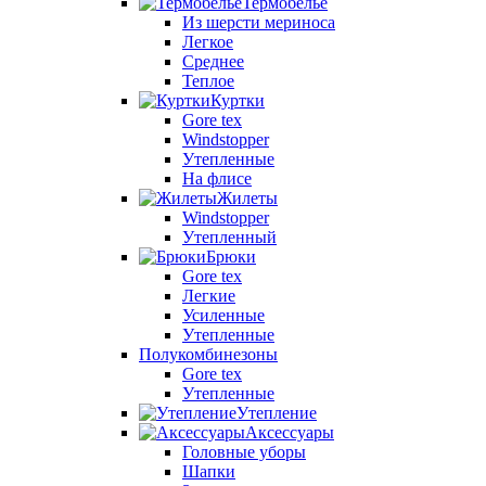
Термобелье
Из шерсти мериноса
Легкое
Среднее
Теплое
Куртки
Gore tex
Windstopper
Утепленные
На флисе
Жилеты
Windstopper
Утепленный
Брюки
Gore tex
Легкие
Усиленные
Утепленные
Полукомбинезоны
Gore tex
Утепленные
Утепление
Аксессуары
Головные уборы
Шапки