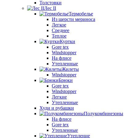
Толстовки
Лес II
Термобелье
Из шерсти мериноса
Легкое
Среднее
Теплое
Куртки
Gore tex
Windstopper
На флисе
Утепленные
Жилеты
Windstopper
Брюки
Gore tex
Windstopper
Легкие
Утепленные
Худи и рубашки
Полукомбинезоны
На флисе
Gore tex
Утепленные
Утепление