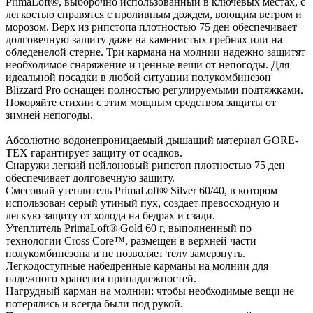
PrimaLoft®, выборочно использованный в ключевых местах, с
легкостью справятся с проливным дождем, воющим ветром и
морозом. Верх из рипстопа плотностью 75 ден обеспечивает
долговечную защиту даже на каменистых гребнях или на
обледенелой стерне. Три кармана на молнии надежно защитят
необходимое снаряжение и ценные вещи от непогоды. Для
идеальной посадки в любой ситуации полукомбинезон
Blizzard Pro оснащен полностью регулируемыми подтяжками.
Покоряйте стихии с этим мощным средством защиты от
зимней непогоды.
Абсолютно водонепроницаемый дышащий материал GORE-
TEX гарантирует защиту от осадков.
Снаружи легкий нейлоновый рипстоп плотностью 75 ден
обеспечивает долговечную защиту.
Смесовый утеплитель PrimaLoft® Silver 60/40, в котором
использован серый утиный пух, создает превосходную и
легкую защиту от холода на бедрах и сзади.
Утеплитель PrimaLoft® Gold 60 г, выполненный по
технологии Cross Core™, размещен в верхней части
полукомбинезона и не позволяет телу замерзнуть.
Легкодоступные набедренные карманы на молнии для
надежного хранения принадлежностей.
Нагрудный карман на молнии: чтобы необходимые вещи не
потерялись и всегда были под рукой.