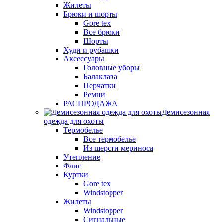
Жилеты
Брюки и шорты
Gore tex
Все брюки
Шорты
Худи и рубашки
Аксессуары
Головные уборы
Балаклава
Перчатки
Ремни
РАСПРОДАЖА
Демисезонная
одежда для охоты
Термобелье
Все термобелье
Из шерсти мериноса
Утепление
Флис
Куртки
Gore tex
Windstopper
Жилеты
Windstopper
Сигнальные