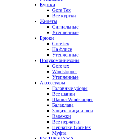
Куртки
Gore Tex
Все куртки
Жилеты
Сигнальные
Утепленные
Брюки
Gore tex
На флисе
Утепленные
Полукомбинезоны
Gore tex
Windstopper
Утепленные
Аксессуары
Головные уборы
Все шапки
Шапка Windstopper
Балаклава
Защита лица и шеи
Варежки
Все перчатки
Перчатки Gore tex
Муфта
РАСПРОДАЖА