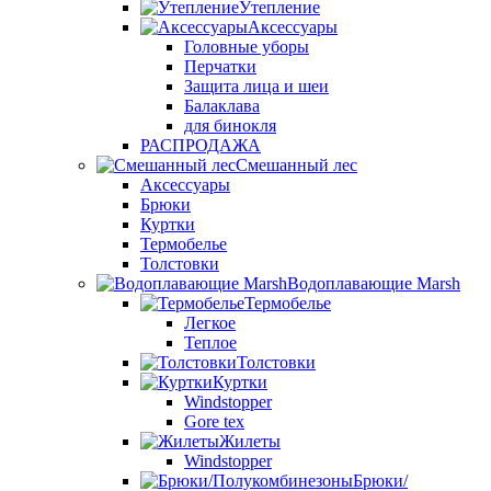
Утепление
Аксессуары
Головные уборы
Перчатки
Защита лица и шеи
Балаклава
для бинокля
РАСПРОДАЖА
Смешанный лес
Аксессуары
Брюки
Куртки
Термобелье
Толстовки
Водоплавающие Marsh
Термобелье
Легкое
Теплое
Толстовки
Куртки
Windstopper
Gore tex
Жилеты
Windstopper
Брюки/