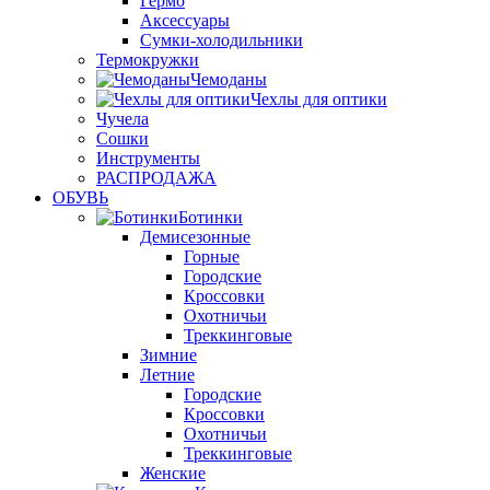
Гермо
Аксессуары
Сумки-холодильники
Термокружки
Чемоданы
Чехлы для оптики
Чучела
Сошки
Инструменты
РАСПРОДАЖА
ОБУВЬ
Ботинки
Демисезонные
Горные
Городские
Кроссовки
Охотничьи
Треккинговые
Зимние
Летние
Городские
Кроссовки
Охотничьи
Треккинговые
Женские