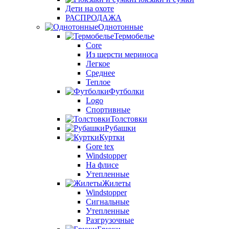
Дети на охоте
РАСПРОДАЖА
Однотонные
Термобелье
Core
Из шерсти мериноса
Легкое
Среднее
Теплое
Футболки
Logo
Спортивные
Толстовки
Рубашки
Куртки
Gore tex
Windstopper
На флисе
Утепленные
Жилеты
Windstopper
Сигнальные
Утепленные
Разгрузочные