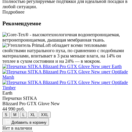
Полностью регулируемые подтяжки для идеальной посадки в
любой ситуации.
Подробнее
Рекомендуемое
E
B
1
Н
Earth
Перчатки SITKA
Blizzard Pro GTX Glove New
44 990 руб.
S
M
L
XL
XXL
Добавить
в корзину
Нет в наличии