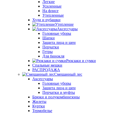
Легкие
Усиленные
На флисе
Утепленные
Худи и рубашки
Утепление
Аксессуары
Головные уборы
Шапки
Защита лица и шеи
Перчатки
Гетры
Для бинокля
Рюкзаки и сумки
Спальные мешки
РАСПРОДАЖА
Смешанный лес
Аксессуары
Головные уборы
Защита лица и шеи
Перчатки и муфты
Брюки и полукомбинезоны
Жилеты
Куртки
Термобелье