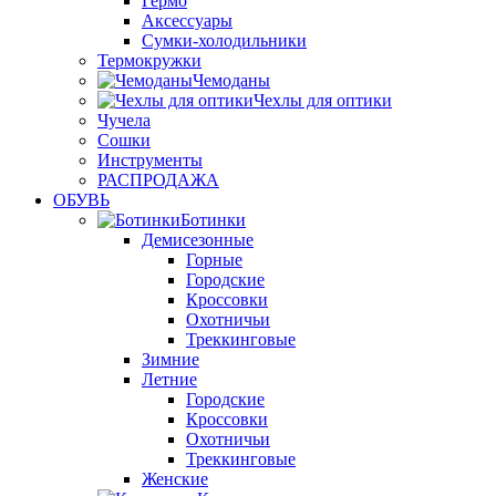
Гермо
Аксессуары
Сумки-холодильники
Термокружки
Чемоданы
Чехлы для оптики
Чучела
Сошки
Инструменты
РАСПРОДАЖА
ОБУВЬ
Ботинки
Демисезонные
Горные
Городские
Кроссовки
Охотничьи
Треккинговые
Зимние
Летние
Городские
Кроссовки
Охотничьи
Треккинговые
Женские