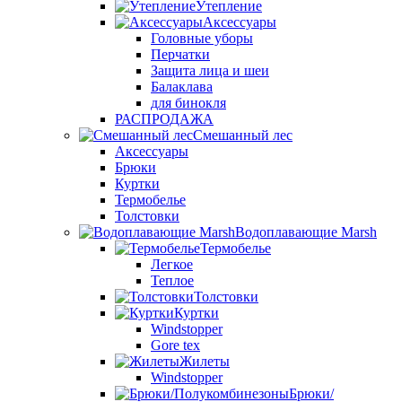
Утепление
Аксессуары
Головные уборы
Перчатки
Защита лица и шеи
Балаклава
для бинокля
РАСПРОДАЖА
Смешанный лес
Аксессуары
Брюки
Куртки
Термобелье
Толстовки
Водоплавающие Marsh
Термобелье
Легкое
Теплое
Толстовки
Куртки
Windstopper
Gore tex
Жилеты
Windstopper
Брюки/