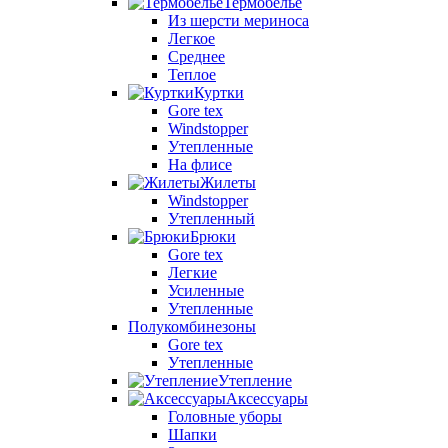
Термобелье
Из шерсти мериноса
Легкое
Среднее
Теплое
Куртки
Gore tex
Windstopper
Утепленные
На флисе
Жилеты
Windstopper
Утепленный
Брюки
Gore tex
Легкие
Усиленные
Утепленные
Полукомбинезоны
Gore tex
Утепленные
Утепление
Аксессуары
Головные уборы
Шапки