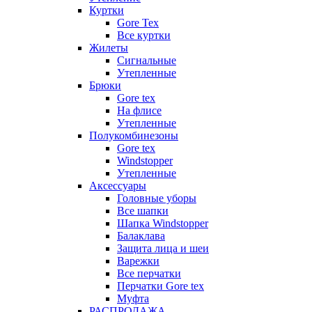
Куртки
Gore Tex
Все куртки
Жилеты
Сигнальные
Утепленные
Брюки
Gore tex
На флисе
Утепленные
Полукомбинезоны
Gore tex
Windstopper
Утепленные
Аксессуары
Головные уборы
Все шапки
Шапка Windstopper
Балаклава
Защита лица и шеи
Варежки
Все перчатки
Перчатки Gore tex
Муфта
РАСПРОДАЖА