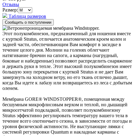
Отзывы
Размер:
Таблица размеров
Этот полукомбинезон, предназначенный для ношения вместе
с курткой Stratus, отличается анатомическим кроем колен и
задней части, обеспечивающим Вам комфорт в засидке в
течение целого дня. Молнии на голенях облегчают
натягивание брючин на сапоги, а карманы (нагрудный,
боковые и набедренные) позволяют распределить снаряжение
и держать руки в тепле. Этот высокий полукомбинезон имеет
большую зону перекрытия с курткой Stratus и не дает Вам
замерзнуть на холодном ветру, но его ткань отлично дышит,
когда Вы идете к лабазу или возвращаетесь из леса с добытым
оленем.
Мембрана GORE® WINDSTOPPER®, помещенная между
бесшумным микрофлисовым верхом и теплой, но дышащей
микросетчатой подкладкой, позволяет полукомбинезону
Stratus эффективно регулировать температуру вашего тела в
течение всего охотничьего сезона, в зависимости от погоды и
уровня физической активности. Не выступающие лямки с
системой регулировки Quantum и накладные карманы с