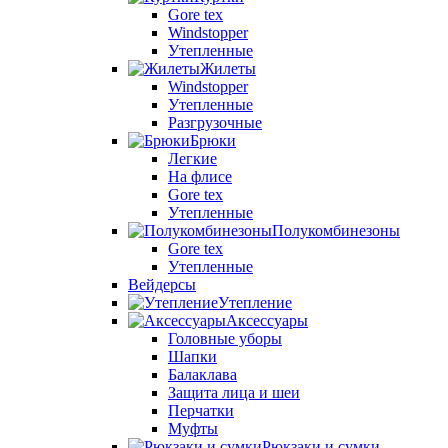
Gore tex
Windstopper
Утепленные
Жилеты
Windstopper
Утепленные
Разгрузочные
Брюки
Легкие
На флисе
Gore tex
Утепленные
Полукомбинезоны
Gore tex
Утепленные
Вейдерсы
Утепление
Аксессуары
Головные уборы
Шапки
Балаклава
Защита лица и шеи
Перчатки
Муфты
Рюкзаки и сумки