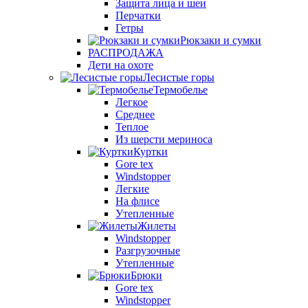
Защита лица и шеи
Перчатки
Гетры
Рюкзаки и сумки
РАСПРОДАЖА
Дети на охоте
Лесистые горы
Термобелье
Легкое
Среднее
Теплое
Из шерсти мериноса
Куртки
Gore tex
Windstopper
Легкие
На флисе
Утепленные
Жилеты
Windstopper
Разгрузочные
Утепленные
Брюки
Gore tex
Windstopper