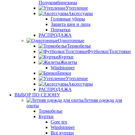
Полукомбинезоны
Утепление
Аксессуары
Головные уборы
Защита шеи и лица
Перчатки
РАСПРОДАЖА
Однотонные
Термобелье
Футболки/Толстовки
Куртки
Жилеты
Windstopper
Брюки
Утепление
Аксессуары
РАСПРОДАЖА
ВЫБОР ПО СЕЗОНУ
Летняя одежда для
охоты
Термобелье
Куртки
Gore tex
Windstopper
Все куртки