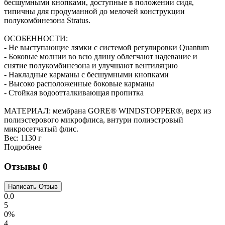
бесшумными кнопками, доступные в положении сидя,
типичны для продуманной до мелочей конструкции
полукомбинезона Stratus.
ОСОБЕННОСТИ:
- Не выступающие лямки с системой регулировки Quantum
- Боковые молнии во всю длину облегчают надевание и
снятие полукомбинезона и улучшают вентиляцию
- Накладные карманы с бесшумными кнопками
- Высоко расположенные боковые карманы
- Стойкая водоотталкивающая пропитка
МАТЕРИАЛ: мембрана GORE® WINDSTOPPER®, верх из
полиэстерового микрофлиса, внтури полиэстровый
микросетчатый флис.
Вес:
1130 г
Подробнее
Отзывы
0
0.0
5
0%
4