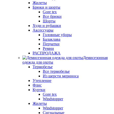
Жилеты
Брюки и шорты
Gore tex
Все брюки
Шорты
Худи и рубашки
Аксессуары
Головные уборы
Балаклава
Перчатки
Ремни
РАСПРОДАЖА
Демисезонная
одежда для охоты
Термобелье
Все термобелье
Из шерсти мериноса
Утепление
Флис
Куртки
Gore tex
Windstopper
Жилеты
Windstopper
Сигнальные