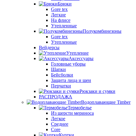
Брюки
Gore tex
Легкие
На флисе
Утепленные
Полукомбинезоны
Gore tex
Утепленные
Вейдерсы
Утепление
Аксессуары
Головные уборы
Шапки
Бейсболки
Защита лица и шеи
Перчатки
Рюкзаки и сумки
РАСПРОДАЖА
Водоплавающие Timber
Термобелье
Из шерсти мериноса
Легкое
Среднее
Core
Куртки