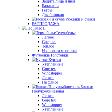
Защита лица и шеи
Балаклава
Гетры
Для бинокля
Рюкзаки и сумки
РАСПРОДАЖА
Лес II
Термобелье
Легкое
Среднее
Теплое
Из шерсти мериноса
Футболки/Толстовки
Куртки
Утепленные
Gore tex
Windstopper
Легкие
На флисе
Брюки/
Полукомбинезоны
Легкие
Gore tex
Windstopper
Утепленные