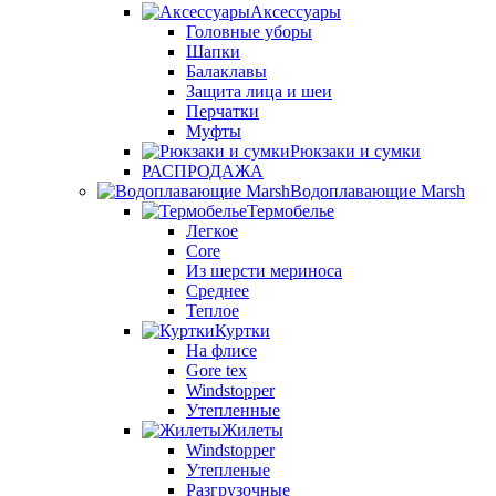
Аксессуары
Головные уборы
Шапки
Балаклавы
Защита лица и шеи
Перчатки
Муфты
Рюкзаки и сумки
РАСПРОДАЖА
Водоплавающие Marsh
Термобелье
Легкое
Core
Из шерсти мериноса
Среднее
Теплое
Куртки
На флисе
Gore tex
Windstopper
Утепленные
Жилеты
Windstopper
Утепленые
Разгрузочные