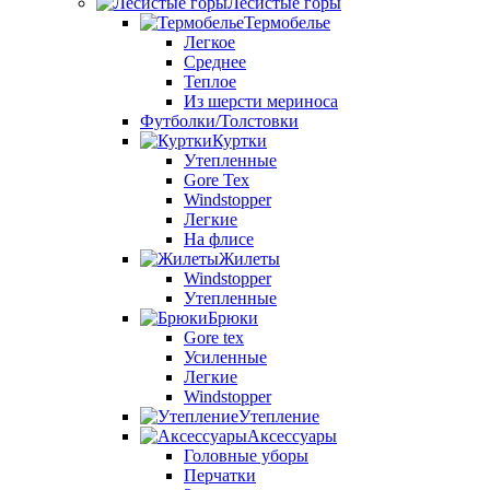
Лесистые горы
Термобелье
Легкое
Среднее
Теплое
Из шерсти мериноса
Футболки/Толстовки
Куртки
Утепленные
Gore Tex
Windstopper
Легкие
На флисе
Жилеты
Windstopper
Утепленные
Брюки
Gore tex
Усиленные
Легкие
Windstopper
Утепление
Аксессуары
Головные уборы
Перчатки