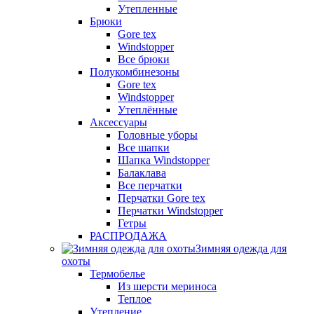
Утепленные
Брюки
Gore tex
Windstopper
Все брюки
Полукомбинезоны
Gore tex
Windstopper
Утеплённые
Аксессуары
Головные уборы
Все шапки
Шапка Windstopper
Балаклава
Все перчатки
Перчатки Gore tex
Перчатки Windstopper
Гетры
РАСПРОДАЖА
Зимняя одежда для
охоты
Термобелье
Из шерсти мериноса
Теплое
Утепление