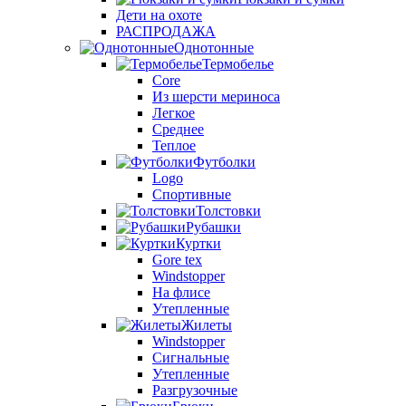
Дети на охоте
РАСПРОДАЖА
Однотонные
Термобелье
Core
Из шерсти мериноса
Легкое
Среднее
Теплое
Футболки
Logo
Спортивные
Толстовки
Рубашки
Куртки
Gore tex
Windstopper
На флисе
Утепленные
Жилеты
Windstopper
Сигнальные
Утепленные
Разгрузочные