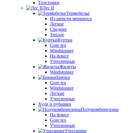
Толстовки
Лес II
Термобелье
Из шерсти мериноса
Легкое
Среднее
Теплое
Куртки
Gore tex
Windstopper
На флисе
Утепленные
Жилеты
Windstopper
Брюки
Gore tex
Windstopper
Легкие
Утепленные
Худи и рубашки
Полукомбинезоны
На флисе
Gore tex
Утепленные
Утепление