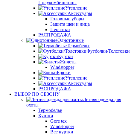
Полукомбинезоны
Утепление
Аксессуары
Головные уборы
Защита шеи и лица
Перчатки
РАСПРОДАЖА
Однотонные
Термобелье
Футболки/Толстовки
Куртки
Жилеты
Windstopper
Брюки
Утепление
Аксессуары
РАСПРОДАЖА
ВЫБОР ПО СЕЗОНУ
Летняя одежда для
охоты
Термобелье
Куртки
Gore tex
Windstopper
Все куртки