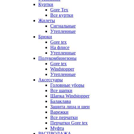
Куртки
Gore Tex
Все куртки
Жилеты
Сигнальные
Утепленные
Брюки
Gore tex
На флисе
Утепленные
Полукомбинезоны
Gore tex
Windstopper
Утепленные
Аксессуары
Головные уборы
Все шапки
Шапка Windstopper
Балаклава
Защита лица и шеи
Варежки
Все перчатки
Перчатки Gore tex
Муфта
РАСПРОДАЖА