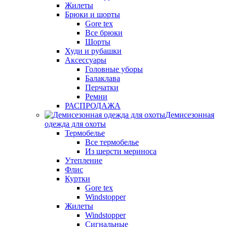
Жилеты
Брюки и шорты
Gore tex
Все брюки
Шорты
Худи и рубашки
Аксессуары
Головные уборы
Балаклава
Перчатки
Ремни
РАСПРОДАЖА
Демисезонная
одежда для охоты
Термобелье
Все термобелье
Из шерсти мериноса
Утепление
Флис
Куртки
Gore tex
Windstopper
Жилеты
Windstopper
Сигнальные