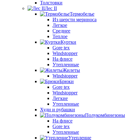
Толстовки
Лес II
Термобелье
Из шерсти мериноса
Легкое
Среднее
Теплое
Куртки
Gore tex
Windstopper
На флисе
Утепленные
Жилеты
Windstopper
Брюки
Gore tex
Windstopper
Легкие
Утепленные
Худи и рубашки
Полукомбинезоны
На флисе
Gore tex
Утепленные
Утепление