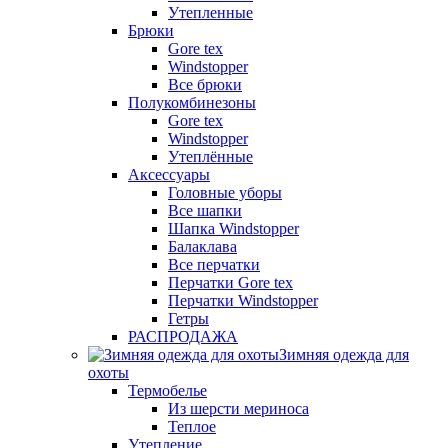
Утепленные
Брюки
Gore tex
Windstopper
Все брюки
Полукомбинезоны
Gore tex
Windstopper
Утеплённые
Аксессуары
Головные уборы
Все шапки
Шапка Windstopper
Балаклава
Все перчатки
Перчатки Gore tex
Перчатки Windstopper
Гетры
РАСПРОДАЖА
Зимняя одежда для
охоты
Термобелье
Из шерсти мериноса
Теплое
Утепление