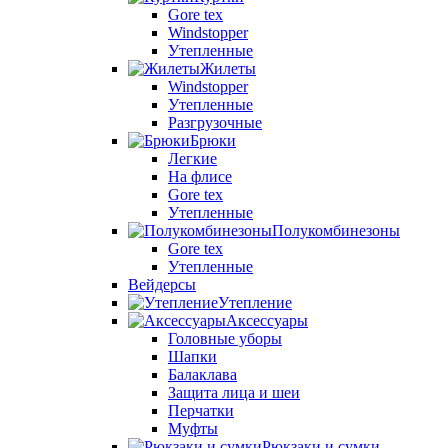
Gore tex
Windstopper
Утепленные
Жилеты
Windstopper
Утепленные
Разгрузочные
Брюки
Легкие
На флисе
Gore tex
Утепленные
Полукомбинезоны
Gore tex
Утепленные
Вейдерсы
Утепление
Аксессуары
Головные уборы
Шапки
Балаклава
Защита лица и шеи
Перчатки
Муфты
Рюкзаки и сумки