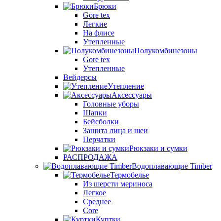
Брюки
Gore tex
Легкие
На флисе
Утепленные
Полукомбинезоны
Gore tex
Утепленные
Вейдерсы
Утепление
Аксессуары
Головные уборы
Шапки
Бейсболки
Защита лица и шеи
Перчатки
Рюкзаки и сумки
РАСПРОДАЖА
Водоплавающие Timber
Термобелье
Из шерсти мериноса
Легкое
Среднее
Core
Куртки