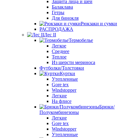
Защита лица и шеи
Балаклава
Гетры
Для бинокля
Рюкзаки и сумки
РАСПРОДАЖА
Лес II
Термобелье
Легкое
Среднее
Теплое
Из шерсти мериноса
Футболки/Толстовки
Куртки
Утепленные
Gore tex
Windstopper
Легкие
На флисе
Брюки/
Полукомбинезоны
Легкие
Gore tex
Windstopper
Утепленные