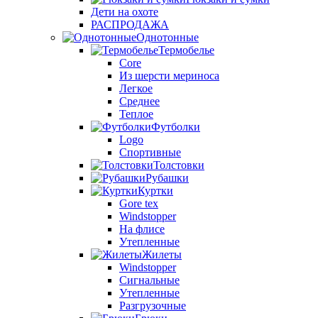
Дети на охоте
РАСПРОДАЖА
Однотонные
Термобелье
Core
Из шерсти мериноса
Легкое
Среднее
Теплое
Футболки
Logo
Спортивные
Толстовки
Рубашки
Куртки
Gore tex
Windstopper
На флисе
Утепленные
Жилеты
Windstopper
Сигнальные
Утепленные
Разгрузочные