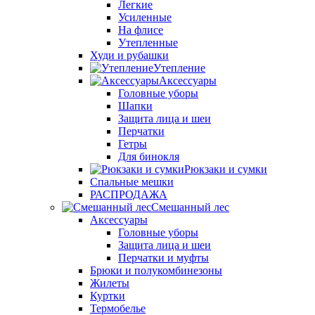
Легкие
Усиленные
На флисе
Утепленные
Худи и рубашки
Утепление
Аксессуары
Головные уборы
Шапки
Защита лица и шеи
Перчатки
Гетры
Для бинокля
Рюкзаки и сумки
Спальные мешки
РАСПРОДАЖА
Смешанный лес
Аксессуары
Головные уборы
Защита лица и шеи
Перчатки и муфты
Брюки и полукомбинезоны
Жилеты
Куртки
Термобелье