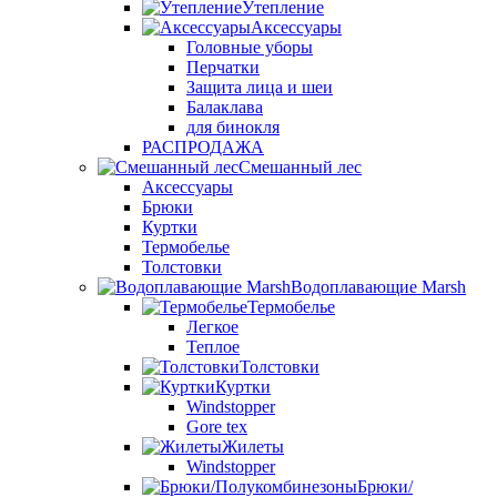
Утепление
Аксессуары
Головные уборы
Перчатки
Защита лица и шеи
Балаклава
для бинокля
РАСПРОДАЖА
Смешанный лес
Аксессуары
Брюки
Куртки
Термобелье
Толстовки
Водоплавающие Marsh
Термобелье
Легкое
Теплое
Толстовки
Куртки
Windstopper
Gore tex
Жилеты
Windstopper
Брюки/