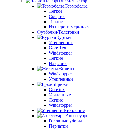
Лесистые горы
Термобелье
Легкое
Среднее
Теплое
Из шерсти мериноса
Футболки/Толстовки
Куртки
Утепленные
Gore Tex
Windstopper
Легкие
На флисе
Жилеты
Windstopper
Утепленные
Брюки
Gore tex
Усиленные
Легкие
Windstopper
Утепление
Аксессуары
Головные уборы
Перчатки