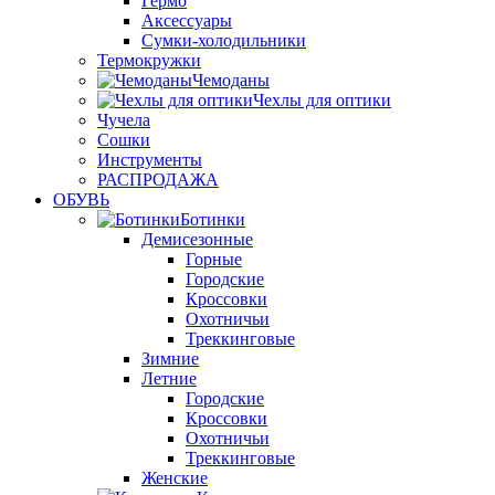
Гермо
Аксессуары
Сумки-холодильники
Термокружки
Чемоданы
Чехлы для оптики
Чучела
Сошки
Инструменты
РАСПРОДАЖА
ОБУВЬ
Ботинки
Демисезонные
Горные
Городские
Кроссовки
Охотничьи
Треккинговые
Зимние
Летние
Городские
Кроссовки
Охотничьи
Треккинговые
Женские