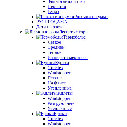
Защита лица и шеи
Перчатки
Гетры
Рюкзаки и сумки
РАСПРОДАЖА
Дети на охоте
Лесистые горы
Термобелье
Легкое
Среднее
Теплое
Из шерсти мериноса
Куртки
Gore tex
Windstopper
Легкие
На флисе
Утепленные
Жилеты
Windstopper
Разгрузочные
Утепленные
Брюки
Gore tex
Windstopper