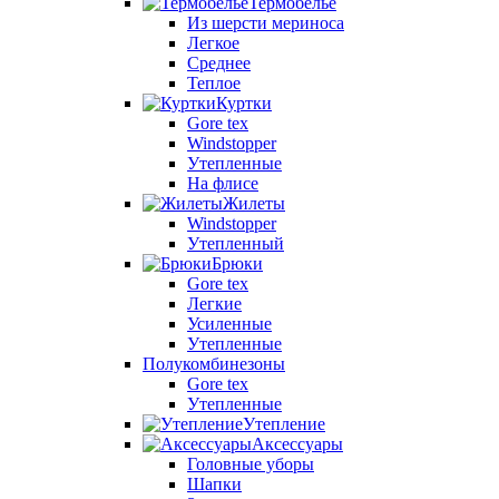
Термобелье
Из шерсти мериноса
Легкое
Среднее
Теплое
Куртки
Gore tex
Windstopper
Утепленные
На флисе
Жилеты
Windstopper
Утепленный
Брюки
Gore tex
Легкие
Усиленные
Утепленные
Полукомбинезоны
Gore tex
Утепленные
Утепление
Аксессуары
Головные уборы
Шапки