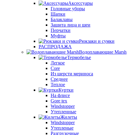
Аксессуары
Головные уборы
Шапки
Балаклавы
Защита лица и шеи
Перчатки
Муфты
Рюкзаки и сумки
РАСПРОДАЖА
Водоплавающие Marsh
Термобелье
Легкое
Core
Из шерсти мериноса
Среднее
Теплое
Куртки
На флисе
Gore tex
Windstopper
Утепленные
Жилеты
Windstopper
Утепленые
Разгрузочные