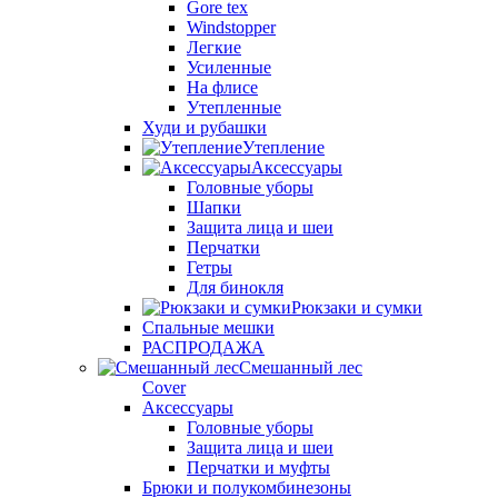
Gore tex
Windstopper
Легкие
Усиленные
На флисе
Утепленные
Худи и рубашки
Утепление
Аксессуары
Головные уборы
Шапки
Защита лица и шеи
Перчатки
Гетры
Для бинокля
Рюкзаки и сумки
Спальные мешки
РАСПРОДАЖА
Смешанный лес
Cover
Аксессуары
Головные уборы
Защита лица и шеи
Перчатки и муфты
Брюки и полукомбинезоны