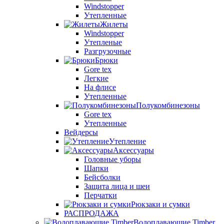
Windstopper
Утепленные
Жилеты
Windstopper
Утепленые
Разгрузочные
Брюки
Gore tex
Легкие
На флисе
Утепленные
Полукомбинезоны
Gore tex
Утепленные
Вейдерсы
Утепление
Аксессуары
Головные уборы
Шапки
Бейсболки
Защита лица и шеи
Перчатки
Рюкзаки и сумки
РАСПРОДАЖА
Водоплавающие Timber