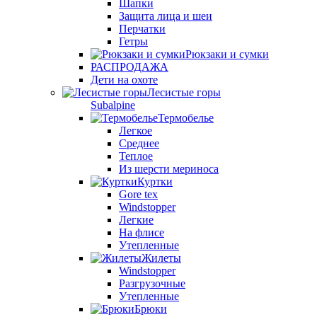
Шапки
Защита лица и шеи
Перчатки
Гетры
Рюкзаки и сумки
РАСПРОДАЖА
Дети на охоте
Лесистые горы
Subalpine
Термобелье
Легкое
Среднее
Теплое
Из шерсти мериноса
Куртки
Gore tex
Windstopper
Легкие
На флисе
Утепленные
Жилеты
Windstopper
Разгрузочные
Утепленные
Брюки