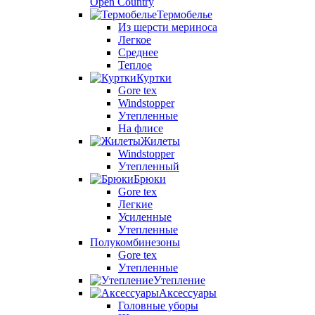
Open Country
Термобелье
Из шерсти мериноса
Легкое
Среднее
Теплое
Куртки
Gore tex
Windstopper
Утепленные
На флисе
Жилеты
Windstopper
Утепленный
Брюки
Gore tex
Легкие
Усиленные
Утепленные
Полукомбинезоны
Gore tex
Утепленные
Утепление
Аксессуары
Головные уборы