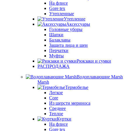
На флисе
Gore tex
Утепленные
Утепление
Аксессуары
Головные уборы
Шапки
Балаклавы
Защита лица и шеи
Перчатки
Муфты
Рюкзаки и сумки
РАСПРОДАЖА
Водоплавающие Marsh
Marsh
Термобелье
Легкое
Core
Из шерсти мериноса
Среднее
Теплое
Куртки
На флисе
Gore tex