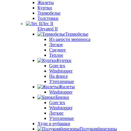
Жилеты
Куртки
Термобелье
Толстовки
Лес II
Elevated II
Термобелье
Из шерсти мериноса
Легкое
Среднее
Теплое
Куртки
Gore tex
Windstopper
На флисе
Утепленные
Жилеты
Windstopper
Брюки
Gore tex
Windstopper
Легкие
Утепленные
Худи и рубашки
Полукомбинезоны