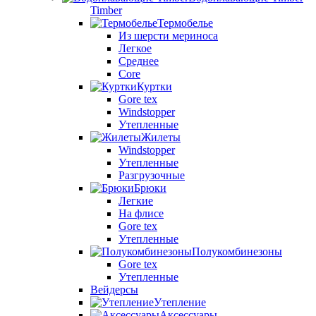
Timber
Термобелье
Из шерсти мериноса
Легкое
Среднее
Core
Куртки
Gore tex
Windstopper
Утепленные
Жилеты
Windstopper
Утепленные
Разгрузочные
Брюки
Легкие
На флисе
Gore tex
Утепленные
Полукомбинезоны
Gore tex
Утепленные
Вейдерсы
Утепление
Аксессуары