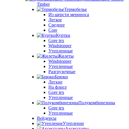
Timber
Термобелье
Из шерсти мериноса
Легкое
Среднее
Core
Куртки
Gore tex
Windstopper
Утепленные
Жилеты
Windstopper
Утепленные
Разгрузочные
Брюки
Легкие
На флисе
Gore tex
Утепленные
Полукомбинезоны
Gore tex
Утепленные
Вейдерсы
Утепление
Аксессуары