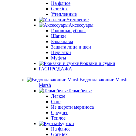
На флисе
Gore tex
Утепленные
Утепление
Аксессуары
Головные уборы
Шапки
Балаклавы
Защита лица и шеи
Перчатки
Муфты
Рюкзаки и сумки
РАСПРОДАЖА
Водоплавающие Marsh
Marsh
Термобелье
Легкое
Core
Из шерсти мериноса
Среднее
Теплое
Куртки
На флисе
Gore tex