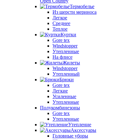
Open Country
Термобелье
Из шерсти мериноса
Легкое
Среднее
Теплое
Куртки
Gore tex
Windstopper
Утепленные
На флисе
Жилеты
Windstopper
Утепленный
Брюки
Gore tex
Легкие
Усиленные
Утепленные
Полукомбинезоны
Gore tex
Утепленные
Утепление
Аксессуары
Головные уборы