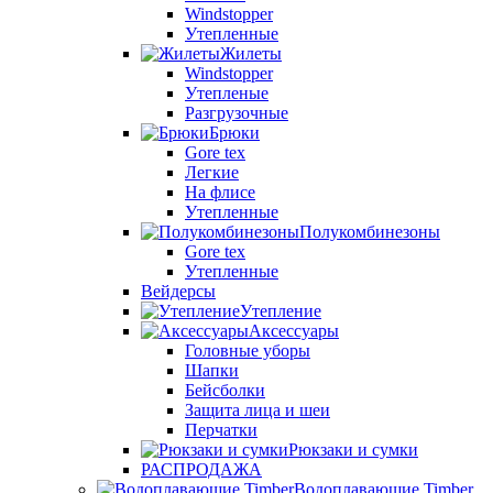
Windstopper
Утепленные
Жилеты
Windstopper
Утепленые
Разгрузочные
Брюки
Gore tex
Легкие
На флисе
Утепленные
Полукомбинезоны
Gore tex
Утепленные
Вейдерсы
Утепление
Аксессуары
Головные уборы
Шапки
Бейсболки
Защита лица и шеи
Перчатки
Рюкзаки и сумки
РАСПРОДАЖА
Водоплавающие Timber