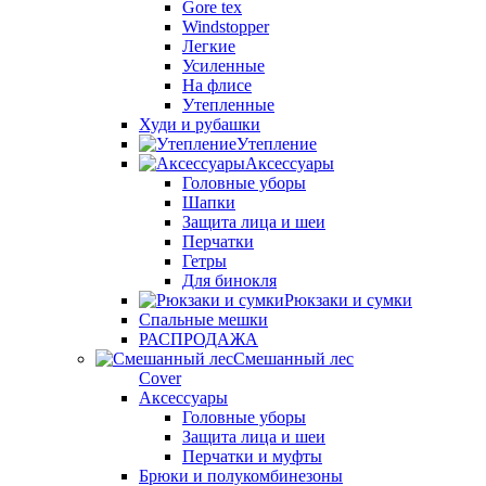
Gore tex
Windstopper
Легкие
Усиленные
На флисе
Утепленные
Худи и рубашки
Утепление
Аксессуары
Головные уборы
Шапки
Защита лица и шеи
Перчатки
Гетры
Для бинокля
Рюкзаки и сумки
Спальные мешки
РАСПРОДАЖА
Смешанный лес
Cover
Аксессуары
Головные уборы
Защита лица и шеи
Перчатки и муфты
Брюки и полукомбинезоны