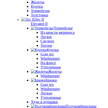
Жилеты
Куртки
Термобелье
Толстовки
Лес II
Elevated II
Термобелье
Из шерсти мериноса
Легкое
Среднее
Теплое
Куртки
Gore tex
Windstopper
На флисе
Утепленные
Жилеты
Windstopper
Брюки
Gore tex
Windstopper
Легкие
Утепленные
Худи и рубашки
Полукомбинезоны