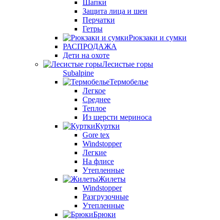
Шапки
Защита лица и шеи
Перчатки
Гетры
Рюкзаки и сумки
РАСПРОДАЖА
Дети на охоте
Лесистые горы
Subalpine
Термобелье
Легкое
Среднее
Теплое
Из шерсти мериноса
Куртки
Gore tex
Windstopper
Легкие
На флисе
Утепленные
Жилеты
Windstopper
Разгрузочные
Утепленные
Брюки