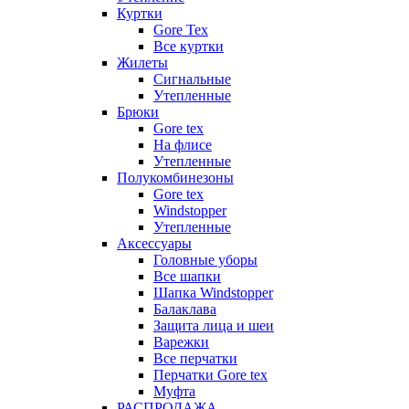
Куртки
Gore Tex
Все куртки
Жилеты
Сигнальные
Утепленные
Брюки
Gore tex
На флисе
Утепленные
Полукомбинезоны
Gore tex
Windstopper
Утепленные
Аксессуары
Головные уборы
Все шапки
Шапка Windstopper
Балаклава
Защита лица и шеи
Варежки
Все перчатки
Перчатки Gore tex
Муфта
РАСПРОДАЖА