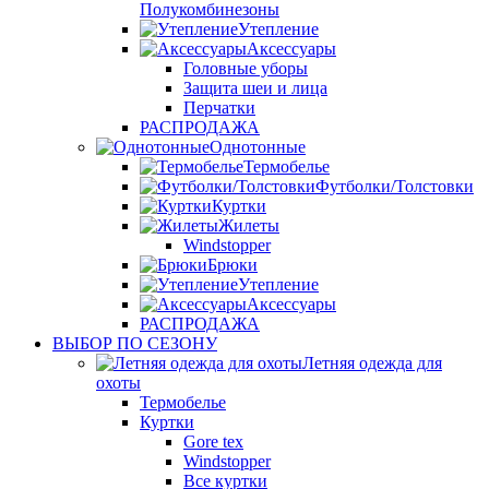
Полукомбинезоны
Утепление
Аксессуары
Головные уборы
Защита шеи и лица
Перчатки
РАСПРОДАЖА
Однотонные
Термобелье
Футболки/Толстовки
Куртки
Жилеты
Windstopper
Брюки
Утепление
Аксессуары
РАСПРОДАЖА
ВЫБОР ПО СЕЗОНУ
Летняя одежда для
охоты
Термобелье
Куртки
Gore tex
Windstopper
Все куртки