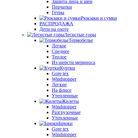
Защита лица и шеи
Перчатки
Гетры
Рюкзаки и сумки
РАСПРОДАЖА
Дети на охоте
Лесистые горы
Термобелье
Легкое
Среднее
Теплое
Из шерсти мериноса
Куртки
Gore tex
Windstopper
Легкие
На флисе
Утепленные
Жилеты
Windstopper
Разгрузочные
Утепленные
Брюки
Gore tex
Windstopper