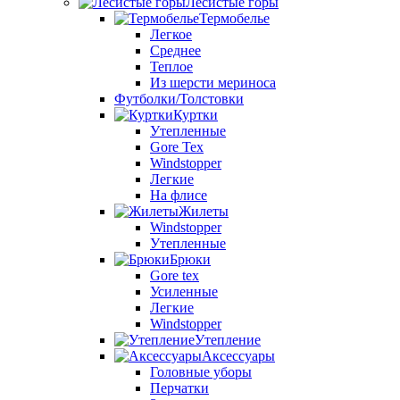
Лесистые горы
Термобелье
Легкое
Среднее
Теплое
Из шерсти мериноса
Футболки/Толстовки
Куртки
Утепленные
Gore Tex
Windstopper
Легкие
На флисе
Жилеты
Windstopper
Утепленные
Брюки
Gore tex
Усиленные
Легкие
Windstopper
Утепление
Аксессуары
Головные уборы
Перчатки