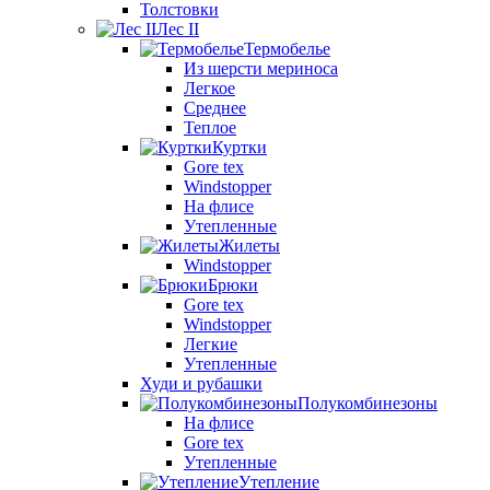
Толстовки
Лес II
Термобелье
Из шерсти мериноса
Легкое
Среднее
Теплое
Куртки
Gore tex
Windstopper
На флисе
Утепленные
Жилеты
Windstopper
Брюки
Gore tex
Windstopper
Легкие
Утепленные
Худи и рубашки
Полукомбинезоны
На флисе
Gore tex
Утепленные
Утепление