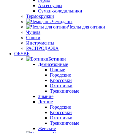
Гермо
Аксессуары
Сумки-холодильники
Термокружки
Чемоданы
Чехлы для оптики
Чучела
Сошки
Инструменты
РАСПРОДАЖА
ОБУВЬ
Ботинки
Демисезонные
Горные
Городские
Кроссовки
Охотничьи
Треккинговые
Зимние
Летние
Городские
Кроссовки
Охотничьи
Треккинговые
Женские