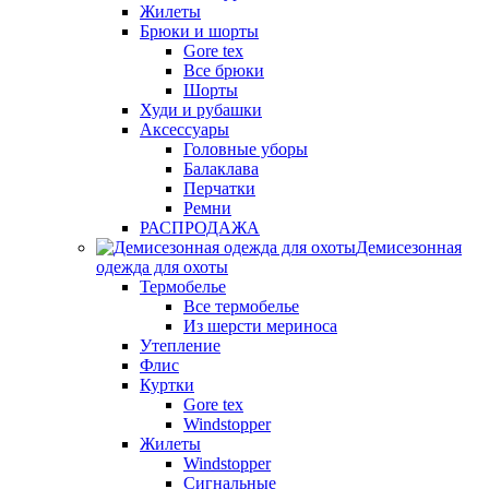
Жилеты
Брюки и шорты
Gore tex
Все брюки
Шорты
Худи и рубашки
Аксессуары
Головные уборы
Балаклава
Перчатки
Ремни
РАСПРОДАЖА
Демисезонная
одежда для охоты
Термобелье
Все термобелье
Из шерсти мериноса
Утепление
Флис
Куртки
Gore tex
Windstopper
Жилеты
Windstopper
Сигнальные