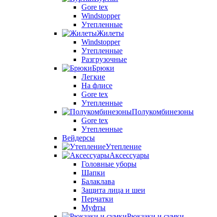
Gore tex
Windstopper
Утепленные
Жилеты
Windstopper
Утепленные
Разгрузочные
Брюки
Легкие
На флисе
Gore tex
Утепленные
Полукомбинезоны
Gore tex
Утепленные
Вейдерсы
Утепление
Аксессуары
Головные уборы
Шапки
Балаклава
Защита лица и шеи
Перчатки
Муфты
Рюкзаки и сумки