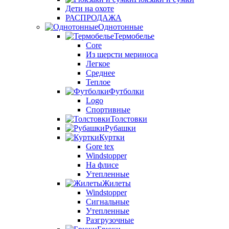
Дети на охоте
РАСПРОДАЖА
Однотонные
Термобелье
Core
Из шерсти мериноса
Легкое
Среднее
Теплое
Футболки
Logo
Спортивные
Толстовки
Рубашки
Куртки
Gore tex
Windstopper
На флисе
Утепленные
Жилеты
Windstopper
Сигнальные
Утепленные
Разгрузочные