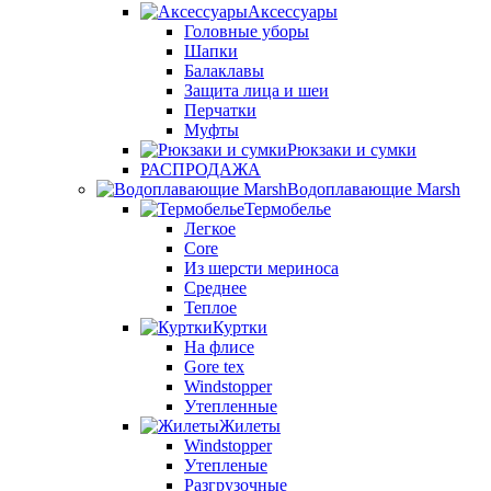
Аксессуары
Головные уборы
Шапки
Балаклавы
Защита лица и шеи
Перчатки
Муфты
Рюкзаки и сумки
РАСПРОДАЖА
Водоплавающие Marsh
Термобелье
Легкое
Core
Из шерсти мериноса
Среднее
Теплое
Куртки
На флисе
Gore tex
Windstopper
Утепленные
Жилеты
Windstopper
Утепленые
Разгрузочные