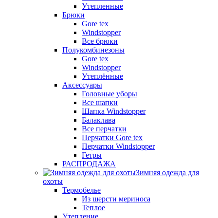
Утепленные
Брюки
Gore tex
Windstopper
Все брюки
Полукомбинезоны
Gore tex
Windstopper
Утеплённые
Аксессуары
Головные уборы
Все шапки
Шапка Windstopper
Балаклава
Все перчатки
Перчатки Gore tex
Перчатки Windstopper
Гетры
РАСПРОДАЖА
Зимняя одежда для
охоты
Термобелье
Из шерсти мериноса
Теплое
Утепление