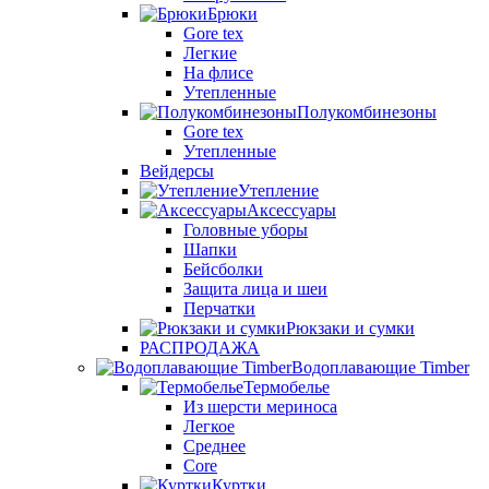
Брюки
Gore tex
Легкие
На флисе
Утепленные
Полукомбинезоны
Gore tex
Утепленные
Вейдерсы
Утепление
Аксессуары
Головные уборы
Шапки
Бейсболки
Защита лица и шеи
Перчатки
Рюкзаки и сумки
РАСПРОДАЖА
Водоплавающие Timber
Термобелье
Из шерсти мериноса
Легкое
Среднее
Core
Куртки