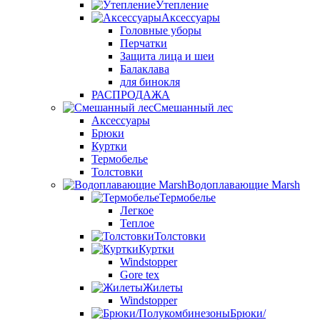
Утепление
Аксессуары
Головные уборы
Перчатки
Защита лица и шеи
Балаклава
для бинокля
РАСПРОДАЖА
Смешанный лес
Аксессуары
Брюки
Куртки
Термобелье
Толстовки
Водоплавающие Marsh
Термобелье
Легкое
Теплое
Толстовки
Куртки
Windstopper
Gore tex
Жилеты
Windstopper
Брюки/