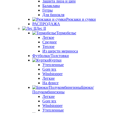
Защита лица и шеи
Балаклава
Гетры
Для бинокля
Рюкзаки и сумки
РАСПРОДАЖА
Лес II
Термобелье
Легкое
Среднее
Теплое
Из шерсти мериноса
Футболки/Толстовки
Куртки
Утепленные
Gore tex
Windstopper
Легкие
На флисе
Брюки/
Полукомбинезоны
Легкие
Gore tex
Windstopper
Утепленные