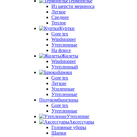
Термобелье
Из шерсти мериноса
Легкое
Среднее
Теплое
Куртки
Gore tex
Windstopper
Утепленные
На флисе
Жилеты
Windstopper
Утепленный
Брюки
Gore tex
Легкие
Усиленные
Утепленные
Полукомбинезоны
Gore tex
Утепленные
Утепление
Аксессуары
Головные уборы
Шапки