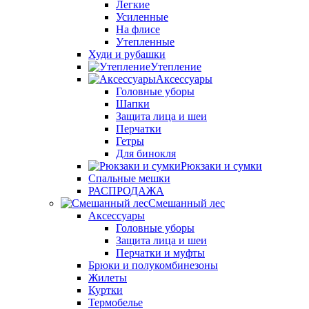
Легкие
Усиленные
На флисе
Утепленные
Худи и рубашки
Утепление
Аксессуары
Головные уборы
Шапки
Защита лица и шеи
Перчатки
Гетры
Для бинокля
Рюкзаки и сумки
Спальные мешки
РАСПРОДАЖА
Смешанный лес
Аксессуары
Головные уборы
Защита лица и шеи
Перчатки и муфты
Брюки и полукомбинезоны
Жилеты
Куртки
Термобелье