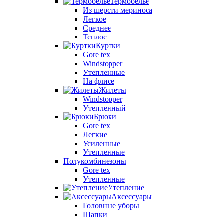
Термобелье
Из шерсти мериноса
Легкое
Среднее
Теплое
Куртки
Gore tex
Windstopper
Утепленные
На флисе
Жилеты
Windstopper
Утепленный
Брюки
Gore tex
Легкие
Усиленные
Утепленные
Полукомбинезоны
Gore tex
Утепленные
Утепление
Аксессуары
Головные уборы
Шапки