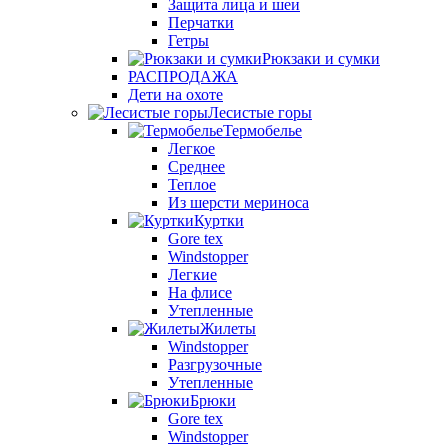
Защита лица и шеи
Перчатки
Гетры
Рюкзаки и сумки
РАСПРОДАЖА
Дети на охоте
Лесистые горы
Термобелье
Легкое
Среднее
Теплое
Из шерсти мериноса
Куртки
Gore tex
Windstopper
Легкие
На флисе
Утепленные
Жилеты
Windstopper
Разгрузочные
Утепленные
Брюки
Gore tex
Windstopper