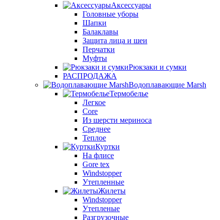
Аксессуары
Головные уборы
Шапки
Балаклавы
Защита лица и шеи
Перчатки
Муфты
Рюкзаки и сумки
РАСПРОДАЖА
Водоплавающие Marsh
Термобелье
Легкое
Core
Из шерсти мериноса
Среднее
Теплое
Куртки
На флисе
Gore tex
Windstopper
Утепленные
Жилеты
Windstopper
Утепленые
Разгрузочные