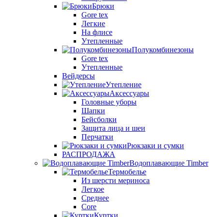
Брюки
Gore tex
Легкие
На флисе
Утепленные
Полукомбинезоны
Gore tex
Утепленные
Вейдерсы
Утепление
Аксессуары
Головные уборы
Шапки
Бейсболки
Защита лица и шеи
Перчатки
Рюкзаки и сумки
РАСПРОДАЖА
Водоплавающие Timber
Термобелье
Из шерсти мериноса
Легкое
Среднее
Core
Куртки