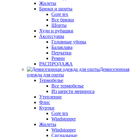
Жилеты
Брюки и шорты
Gore tex
Все брюки
Шорты
Худи и рубашки
Аксессуары
Головные уборы
Балаклава
Перчатки
Ремни
РАСПРОДАЖА
Демисезонная
одежда для охоты
Термобелье
Все термобелье
Из шерсти мериноса
Утепление
Флис
Куртки
Gore tex
Windstopper
Жилеты
Windstopper
Сигнальные