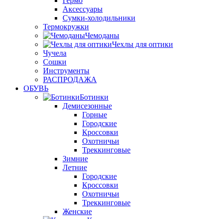
Гермо
Аксессуары
Сумки-холодильники
Термокружки
Чемоданы
Чехлы для оптики
Чучела
Сошки
Инструменты
РАСПРОДАЖА
ОБУВЬ
Ботинки
Демисезонные
Горные
Городские
Кроссовки
Охотничьи
Треккинговые
Зимние
Летние
Городские
Кроссовки
Охотничьи
Треккинговые
Женские