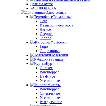
Дети на охоте
РАСПРОДАЖА
Однотонные
Термобелье
Core
Из шерсти мериноса
Легкое
Среднее
Теплое
Футболки
Logo
Спортивные
Толстовки
Рубашки
Куртки
Gore tex
Windstopper
На флисе
Утепленные
Жилеты
Windstopper
Сигнальные
Утепленные
Разгрузочные