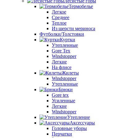
Лесистые горы
Термобелье
Легкое
Среднее
Теплое
Из шерсти мериноса
Футболки/Толстовки
Куртки
Утепленные
Gore Tex
Windstopper
Легкие
На флисе
Жилеты
Windstopper
Утепленные
Брюки
Gore tex
Усиленные
Легкие
Windstopper
Утепление
Аксессуары
Головные уборы
Перчатки