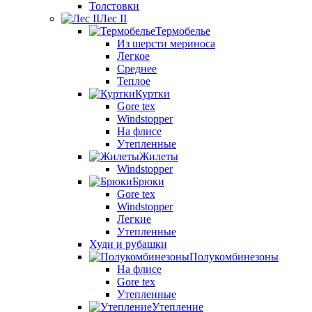
Толстовки
Лес II
Термобелье
Из шерсти мериноса
Легкое
Среднее
Теплое
Куртки
Gore tex
Windstopper
На флисе
Утепленные
Жилеты
Windstopper
Брюки
Gore tex
Windstopper
Легкие
Утепленные
Худи и рубашки
Полукомбинезоны
На флисе
Gore tex
Утепленные
Утепление