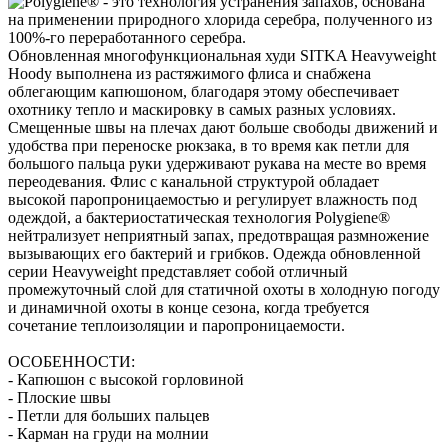
Обновленная многофункциональная худи SITKA Heavyweight
Hoody выполнена из растяжимого флиса и снабжена
облегающим капюшоном, благодаря этому обеспечивает
охотнику тепло и маскировку в самых разных условиях.
Смещенные швы на плечах дают больше свободы движений и
удобства при переноске рюкзака, в то время как петли для
большого пальца руки удерживают рукава на месте во время
переодевания. Флис с канальной структурой обладает
высокой паропроницаемостью и регулирует влажность под
одеждой, а бактериостатическая технология Polygiene®
нейтрализует неприятный запах, предотвращая размножение
вызывающих его бактерий и грибков. Одежда обновленной
серии Heavyweight представляет собой отличный
промежуточный слой для статичной охоты в холодную погоду
и динамичной охоты в конце сезона, когда требуется
сочетание теплоизоляции и паропроницаемости.
ОСОБЕННОСТИ:
- Капюшон с высокой горловиной
- Плоские швы
- Петли для больших пальцев
- Карман на груди на молнии