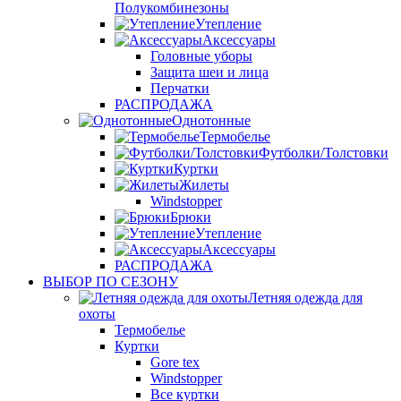
Полукомбинезоны
Утепление
Аксессуары
Головные уборы
Защита шеи и лица
Перчатки
РАСПРОДАЖА
Однотонные
Термобелье
Футболки/Толстовки
Куртки
Жилеты
Windstopper
Брюки
Утепление
Аксессуары
РАСПРОДАЖА
ВЫБОР ПО СЕЗОНУ
Летняя одежда для
охоты
Термобелье
Куртки
Gore tex
Windstopper
Все куртки