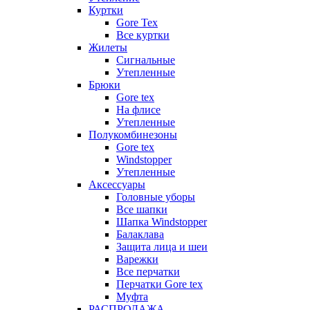
Куртки
Gore Tex
Все куртки
Жилеты
Сигнальные
Утепленные
Брюки
Gore tex
На флисе
Утепленные
Полукомбинезоны
Gore tex
Windstopper
Утепленные
Аксессуары
Головные уборы
Все шапки
Шапка Windstopper
Балаклава
Защита лица и шеи
Варежки
Все перчатки
Перчатки Gore tex
Муфта
РАСПРОДАЖА