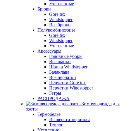
Утепленные
Брюки
Gore tex
Windstopper
Все брюки
Полукомбинезоны
Gore tex
Windstopper
Утеплённые
Аксессуары
Головные уборы
Все шапки
Шапка Windstopper
Балаклава
Все перчатки
Перчатки Gore tex
Перчатки Windstopper
Гетры
РАСПРОДАЖА
Зимняя одежда для
охоты
Термобелье
Из шерсти мериноса
Теплое
Утепление