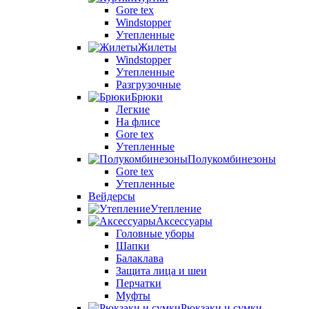
Gore tex
Windstopper
Утепленные
Жилеты
Windstopper
Утепленные
Разгрузочные
Брюки
Легкие
На флисе
Gore tex
Утепленные
Полукомбинезоны
Gore tex
Утепленные
Вейдерсы
Утепление
Аксессуары
Головные уборы
Шапки
Балаклава
Защита лица и шеи
Перчатки
Муфты
Рюкзаки и сумки