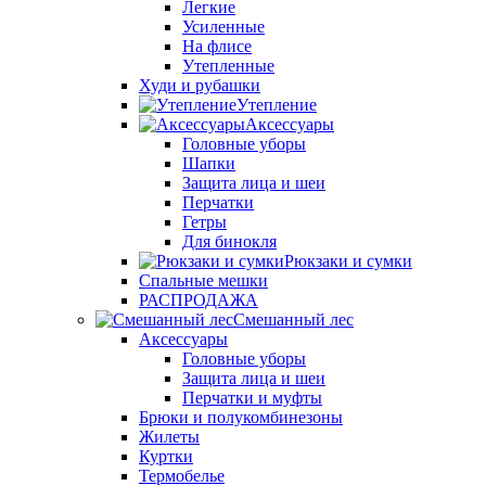
Легкие
Усиленные
На флисе
Утепленные
Худи и рубашки
Утепление
Аксессуары
Головные уборы
Шапки
Защита лица и шеи
Перчатки
Гетры
Для бинокля
Рюкзаки и сумки
Спальные мешки
РАСПРОДАЖА
Смешанный лес
Аксессуары
Головные уборы
Защита лица и шеи
Перчатки и муфты
Брюки и полукомбинезоны
Жилеты
Куртки
Термобелье