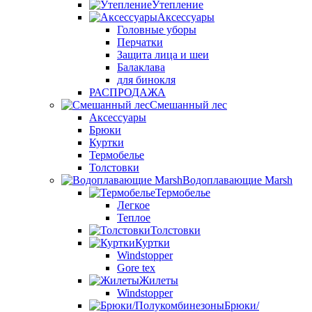
Утепление
Аксессуары
Головные уборы
Перчатки
Защита лица и шеи
Балаклава
для бинокля
РАСПРОДАЖА
Смешанный лес
Аксессуары
Брюки
Куртки
Термобелье
Толстовки
Водоплавающие Marsh
Термобелье
Легкое
Теплое
Толстовки
Куртки
Windstopper
Gore tex
Жилеты
Windstopper
Брюки/