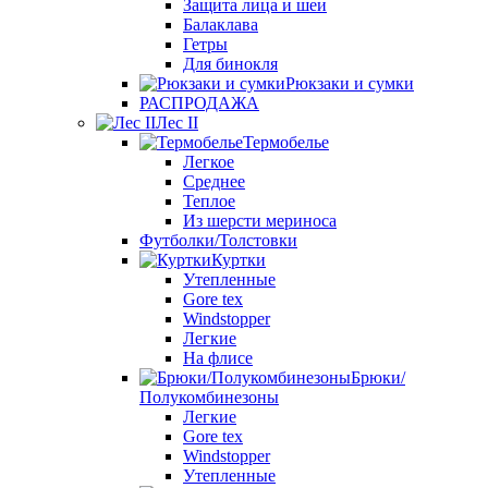
Защита лица и шеи
Балаклава
Гетры
Для бинокля
Рюкзаки и сумки
РАСПРОДАЖА
Лес II
Термобелье
Легкое
Среднее
Теплое
Из шерсти мериноса
Футболки/Толстовки
Куртки
Утепленные
Gore tex
Windstopper
Легкие
На флисе
Брюки/
Полукомбинезоны
Легкие
Gore tex
Windstopper
Утепленные