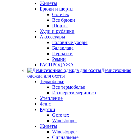
Жилеты
Брюки и шорты
Gore tex
Все брюки
Шорты
Худи и рубашки
Аксессуары
Головные уборы
Балаклава
Перчатки
Ремни
РАСПРОДАЖА
Демисезонная
одежда для охоты
Термобелье
Все термобелье
Из шерсти мериноса
Утепление
Флис
Куртки
Gore tex
Windstopper
Жилеты
Windstopper
Сигнальные