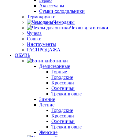
Гермо
Аксессуары
Сумки-холодильники
Термокружки
Чемоданы
Чехлы для оптики
Чучела
Сошки
Инструменты
РАСПРОДАЖА
ОБУВЬ
Ботинки
Демисезонные
Горные
Городские
Кроссовки
Охотничьи
Треккинговые
Зимние
Летние
Городские
Кроссовки
Охотничьи
Треккинговые
Женские