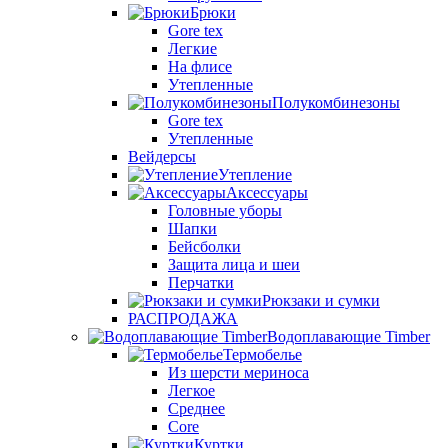
Брюки
Gore tex
Легкие
На флисе
Утепленные
Полукомбинезоны
Gore tex
Утепленные
Вейдерсы
Утепление
Аксессуары
Головные уборы
Шапки
Бейсболки
Защита лица и шеи
Перчатки
Рюкзаки и сумки
РАСПРОДАЖА
Водоплавающие Timber
Термобелье
Из шерсти мериноса
Легкое
Среднее
Core
Куртки