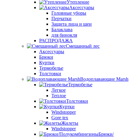
Утепление
Аксессуары
Головные уборы
Перчатки
Защита лица и шеи
Балаклава
для бинокля
РАСПРОДАЖА
Смешанный лес
Аксессуары
Брюки
Куртки
Термобелье
Толстовки
Водоплавающие Marsh
Термобелье
Легкое
Теплое
Толстовки
Куртки
Windstopper
Gore tex
Жилеты
Windstopper
Брюки/