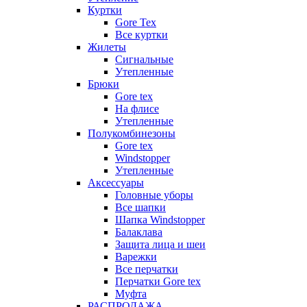
Куртки
Gore Tex
Все куртки
Жилеты
Сигнальные
Утепленные
Брюки
Gore tex
На флисе
Утепленные
Полукомбинезоны
Gore tex
Windstopper
Утепленные
Аксессуары
Головные уборы
Все шапки
Шапка Windstopper
Балаклава
Защита лица и шеи
Варежки
Все перчатки
Перчатки Gore tex
Муфта
РАСПРОДАЖА