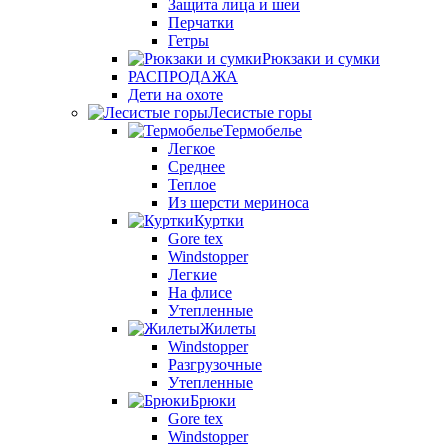
Защита лица и шеи
Перчатки
Гетры
Рюкзаки и сумки
РАСПРОДАЖА
Дети на охоте
Лесистые горы
Термобелье
Легкое
Среднее
Теплое
Из шерсти мериноса
Куртки
Gore tex
Windstopper
Легкие
На флисе
Утепленные
Жилеты
Windstopper
Разгрузочные
Утепленные
Брюки
Gore tex
Windstopper