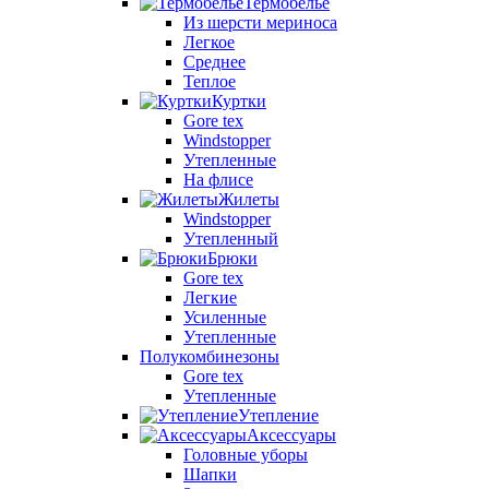
Термобелье
Из шерсти мериноса
Легкое
Среднее
Теплое
Куртки
Gore tex
Windstopper
Утепленные
На флисе
Жилеты
Windstopper
Утепленный
Брюки
Gore tex
Легкие
Усиленные
Утепленные
Полукомбинезоны
Gore tex
Утепленные
Утепление
Аксессуары
Головные уборы
Шапки