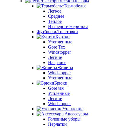
Лесистые горы
Термобелье
Легкое
Среднее
Теплое
Из шерсти мериноса
Футболки/Толстовки
Куртки
Утепленные
Gore Tex
Windstopper
Легкие
На флисе
Жилеты
Windstopper
Утепленные
Брюки
Gore tex
Усиленные
Легкие
Windstopper
Утепление
Аксессуары
Головные уборы
Перчатки