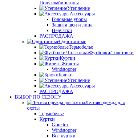
Полукомбинезоны
Утепление
Аксессуары
Головные уборы
Защита шеи и лица
Перчатки
РАСПРОДАЖА
Однотонные
Термобелье
Футболки/Толстовки
Куртки
Жилеты
Windstopper
Брюки
Утепление
Аксессуары
РАСПРОДАЖА
ВЫБОР ПО СЕЗОНУ
Летняя одежда для
охоты
Термобелье
Куртки
Gore tex
Windstopper
Все куртки