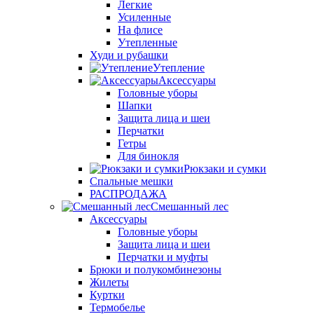
Легкие
Усиленные
На флисе
Утепленные
Худи и рубашки
Утепление
Аксессуары
Головные уборы
Шапки
Защита лица и шеи
Перчатки
Гетры
Для бинокля
Рюкзаки и сумки
Спальные мешки
РАСПРОДАЖА
Смешанный лес
Аксессуары
Головные уборы
Защита лица и шеи
Перчатки и муфты
Брюки и полукомбинезоны
Жилеты
Куртки
Термобелье