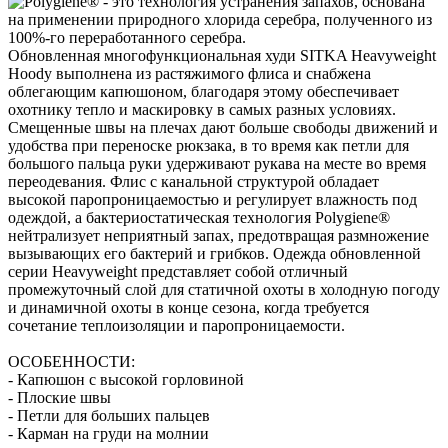
Обновленная многофункциональная худи SITKA Heavyweight
Hoody выполнена из растяжимого флиса и снабжена
облегающим капюшоном, благодаря этому обеспечивает
охотнику тепло и маскировку в самых разных условиях.
Смещенные швы на плечах дают больше свободы движений и
удобства при переноске рюкзака, в то время как петли для
большого пальца руки удерживают рукава на месте во время
переодевания. Флис с канальной структурой обладает
высокой паропроницаемостью и регулирует влажность под
одеждой, а бактериостатическая технология Polygiene®
нейтрализует неприятный запах, предотвращая размножение
вызывающих его бактерий и грибков. Одежда обновленной
серии Heavyweight представляет собой отличный
промежуточный слой для статичной охоты в холодную погоду
и динамичной охоты в конце сезона, когда требуется
сочетание теплоизоляции и паропроницаемости.
ОСОБЕННОСТИ:
- Капюшон с высокой горловиной
- Плоские швы
- Петли для больших пальцев
- Карман на груди на молнии