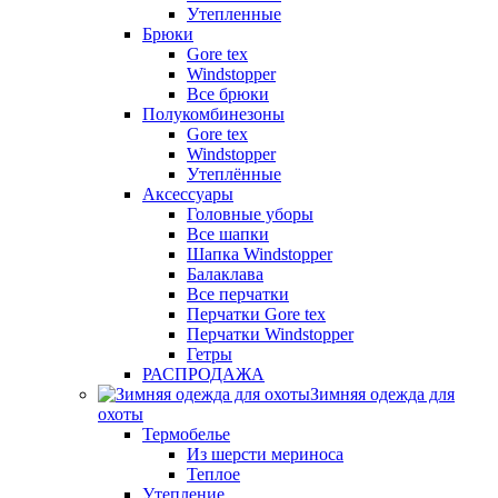
Утепленные
Брюки
Gore tex
Windstopper
Все брюки
Полукомбинезоны
Gore tex
Windstopper
Утеплённые
Аксессуары
Головные уборы
Все шапки
Шапка Windstopper
Балаклава
Все перчатки
Перчатки Gore tex
Перчатки Windstopper
Гетры
РАСПРОДАЖА
Зимняя одежда для
охоты
Термобелье
Из шерсти мериноса
Теплое
Утепление