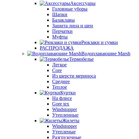
Аксессуары
Головные уборы
Шапки
Балаклавы
Защита лица и шеи
Перчатки
Муфты
Рюкзаки и сумки
РАСПРОДАЖА
Водоплавающие Marsh
Термобелье
Легкое
Core
Из шерсти мериноса
Среднее
Теплое
Куртки
На флисе
Gore tex
Windstopper
Утепленные
Жилеты
Windstopper
Утепленые
Разгрузочные