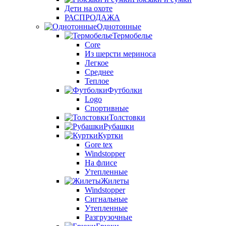
Дети на охоте
РАСПРОДАЖА
Однотонные
Термобелье
Core
Из шерсти мериноса
Легкое
Среднее
Теплое
Футболки
Logo
Спортивные
Толстовки
Рубашки
Куртки
Gore tex
Windstopper
На флисе
Утепленные
Жилеты
Windstopper
Сигнальные
Утепленные
Разгрузочные