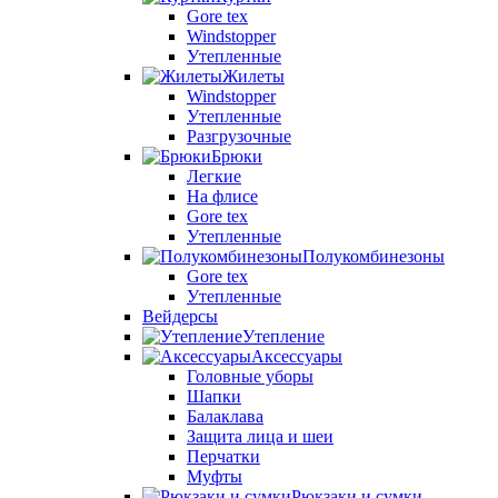
Gore tex
Windstopper
Утепленные
Жилеты
Windstopper
Утепленные
Разгрузочные
Брюки
Легкие
На флисе
Gore tex
Утепленные
Полукомбинезоны
Gore tex
Утепленные
Вейдерсы
Утепление
Аксессуары
Головные уборы
Шапки
Балаклава
Защита лица и шеи
Перчатки
Муфты
Рюкзаки и сумки