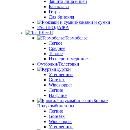
Защита лица и шеи
Балаклава
Гетры
Для бинокля
Рюкзаки и сумки
РАСПРОДАЖА
Лес II
Термобелье
Легкое
Среднее
Теплое
Из шерсти мериноса
Футболки/Толстовки
Куртки
Утепленные
Gore tex
Windstopper
Легкие
На флисе
Брюки/
Полукомбинезоны
Легкие
Gore tex
Windstopper
Утепленные