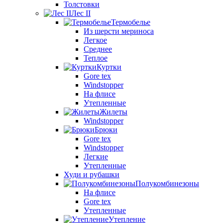
Толстовки
Лес II
Термобелье
Из шерсти мериноса
Легкое
Среднее
Теплое
Куртки
Gore tex
Windstopper
На флисе
Утепленные
Жилеты
Windstopper
Брюки
Gore tex
Windstopper
Легкие
Утепленные
Худи и рубашки
Полукомбинезоны
На флисе
Gore tex
Утепленные
Утепление