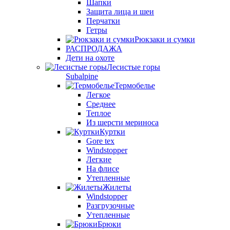
Шапки
Защита лица и шеи
Перчатки
Гетры
Рюкзаки и сумки
РАСПРОДАЖА
Дети на охоте
Лесистые горы
Subalpine
Термобелье
Легкое
Среднее
Теплое
Из шерсти мериноса
Куртки
Gore tex
Windstopper
Легкие
На флисе
Утепленные
Жилеты
Windstopper
Разгрузочные
Утепленные
Брюки