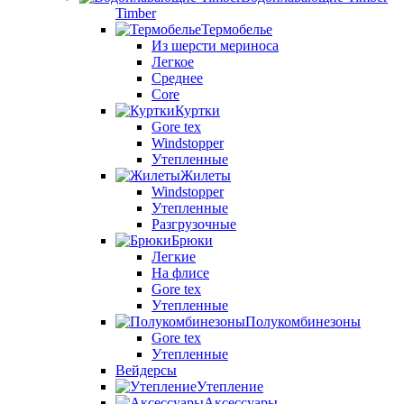
Timber
Термобелье
Из шерсти мериноса
Легкое
Среднее
Core
Куртки
Gore tex
Windstopper
Утепленные
Жилеты
Windstopper
Утепленные
Разгрузочные
Брюки
Легкие
На флисе
Gore tex
Утепленные
Полукомбинезоны
Gore tex
Утепленные
Вейдерсы
Утепление
Аксессуары