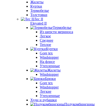
Жилеты
Куртки
Термобелье
Толстовки
Лес II
Elevated II
Термобелье
Из шерсти мериноса
Легкое
Среднее
Теплое
Куртки
Gore tex
Windstopper
На флисе
Утепленные
Жилеты
Windstopper
Брюки
Gore tex
Windstopper
Легкие
Утепленные
Худи и рубашки
Полукомбинезоны