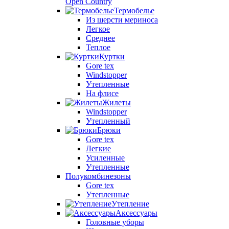
Open Country
Термобелье
Из шерсти мериноса
Легкое
Среднее
Теплое
Куртки
Gore tex
Windstopper
Утепленные
На флисе
Жилеты
Windstopper
Утепленный
Брюки
Gore tex
Легкие
Усиленные
Утепленные
Полукомбинезоны
Gore tex
Утепленные
Утепление
Аксессуары
Головные уборы