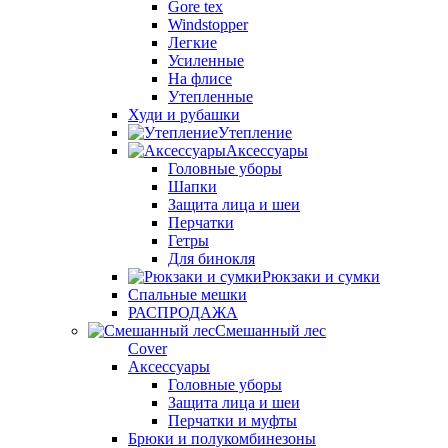
Gore tex
Windstopper
Легкие
Усиленные
На флисе
Утепленные
Худи и рубашки
Утепление
Аксессуары
Головные уборы
Шапки
Защита лица и шеи
Перчатки
Гетры
Для бинокля
Рюкзаки и сумки
Спальные мешки
РАСПРОДАЖА
Смешанный лес
Cover
Аксессуары
Головные уборы
Защита лица и шеи
Перчатки и муфты
Брюки и полукомбинезоны