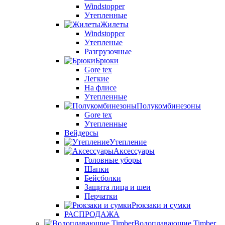
Windstopper
Утепленные
Жилеты
Windstopper
Утепленые
Разгрузочные
Брюки
Gore tex
Легкие
На флисе
Утепленные
Полукомбинезоны
Gore tex
Утепленные
Вейдерсы
Утепление
Аксессуары
Головные уборы
Шапки
Бейсболки
Защита лица и шеи
Перчатки
Рюкзаки и сумки
РАСПРОДАЖА
Водоплавающие Timber