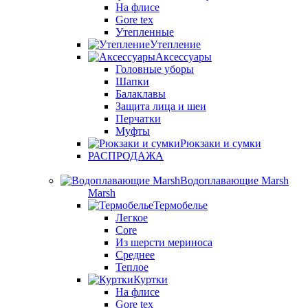
На флисе
Gore tex
Утепленные
Утепление
Аксессуары
Головные уборы
Шапки
Балаклавы
Защита лица и шеи
Перчатки
Муфты
Рюкзаки и сумки
РАСПРОДАЖА
Водоплавающие Marsh
Marsh
Термобелье
Легкое
Core
Из шерсти мериноса
Среднее
Теплое
Куртки
На флисе
Gore tex