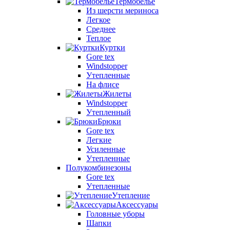
Термобелье
Из шерсти мериноса
Легкое
Среднее
Теплое
Куртки
Gore tex
Windstopper
Утепленные
На флисе
Жилеты
Windstopper
Утепленный
Брюки
Gore tex
Легкие
Усиленные
Утепленные
Полукомбинезоны
Gore tex
Утепленные
Утепление
Аксессуары
Головные уборы
Шапки