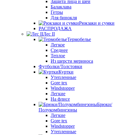
Защита лица и шеи
Балаклава
Гетры
Для бинокля
Рюкзаки и сумки
РАСПРОДАЖА
Лес II
Термобелье
Легкое
Среднее
Теплое
Из шерсти мериноса
Футболки/Толстовки
Куртки
Утепленные
Gore tex
Windstopper
Легкие
На флисе
Брюки/
Полукомбинезоны
Легкие
Gore tex
Windstopper
Утепленные