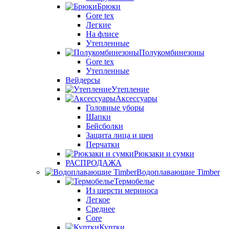
Брюки
Gore tex
Легкие
На флисе
Утепленные
Полукомбинезоны
Gore tex
Утепленные
Вейдерсы
Утепление
Аксессуары
Головные уборы
Шапки
Бейсболки
Защита лица и шеи
Перчатки
Рюкзаки и сумки
РАСПРОДАЖА
Водоплавающие Timber
Термобелье
Из шерсти мериноса
Легкое
Среднее
Core
Куртки