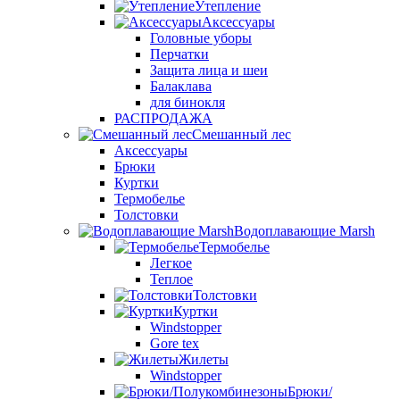
Утепление
Аксессуары
Головные уборы
Перчатки
Защита лица и шеи
Балаклава
для бинокля
РАСПРОДАЖА
Смешанный лес
Аксессуары
Брюки
Куртки
Термобелье
Толстовки
Водоплавающие Marsh
Термобелье
Легкое
Теплое
Толстовки
Куртки
Windstopper
Gore tex
Жилеты
Windstopper
Брюки/