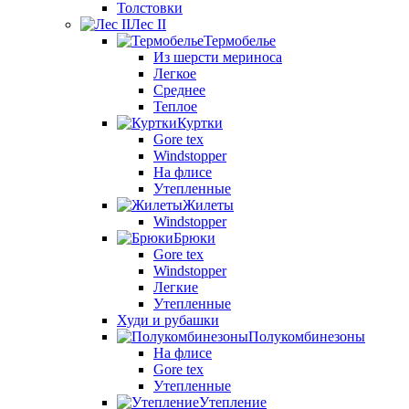
Толстовки
Лес II
Термобелье
Из шерсти мериноса
Легкое
Среднее
Теплое
Куртки
Gore tex
Windstopper
На флисе
Утепленные
Жилеты
Windstopper
Брюки
Gore tex
Windstopper
Легкие
Утепленные
Худи и рубашки
Полукомбинезоны
На флисе
Gore tex
Утепленные
Утепление