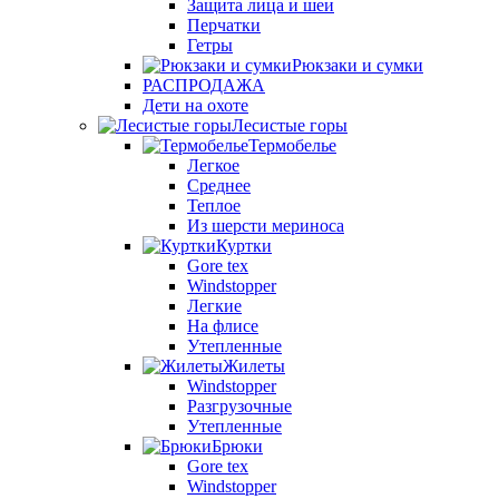
Защита лица и шеи
Перчатки
Гетры
Рюкзаки и сумки
РАСПРОДАЖА
Дети на охоте
Лесистые горы
Термобелье
Легкое
Среднее
Теплое
Из шерсти мериноса
Куртки
Gore tex
Windstopper
Легкие
На флисе
Утепленные
Жилеты
Windstopper
Разгрузочные
Утепленные
Брюки
Gore tex
Windstopper