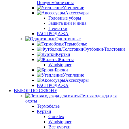
Полукомбинезоны
Утепление
Аксессуары
Головные уборы
Защита шеи и лица
Перчатки
РАСПРОДАЖА
Однотонные
Термобелье
Футболки/Толстовки
Куртки
Жилеты
Windstopper
Брюки
Утепление
Аксессуары
РАСПРОДАЖА
ВЫБОР ПО СЕЗОНУ
Летняя одежда для
охоты
Термобелье
Куртки
Gore tex
Windstopper
Все куртки