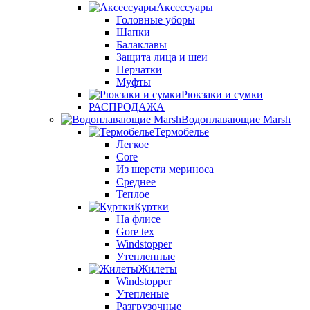
Аксессуары
Головные уборы
Шапки
Балаклавы
Защита лица и шеи
Перчатки
Муфты
Рюкзаки и сумки
РАСПРОДАЖА
Водоплавающие Marsh
Термобелье
Легкое
Core
Из шерсти мериноса
Среднее
Теплое
Куртки
На флисе
Gore tex
Windstopper
Утепленные
Жилеты
Windstopper
Утепленые
Разгрузочные