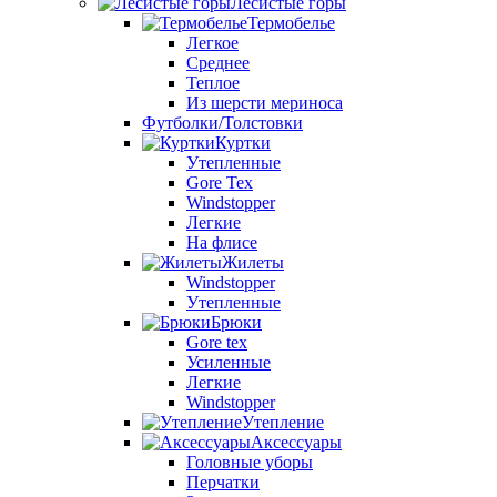
Лесистые горы
Термобелье
Легкое
Среднее
Теплое
Из шерсти мериноса
Футболки/Толстовки
Куртки
Утепленные
Gore Tex
Windstopper
Легкие
На флисе
Жилеты
Windstopper
Утепленные
Брюки
Gore tex
Усиленные
Легкие
Windstopper
Утепление
Аксессуары
Головные уборы
Перчатки