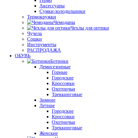
Гермо
Аксессуары
Сумки-холодильники
Термокружки
Чемоданы
Чехлы для оптики
Чучела
Сошки
Инструменты
РАСПРОДАЖА
ОБУВЬ
Ботинки
Демисезонные
Горные
Городские
Кроссовки
Охотничьи
Треккинговые
Зимние
Летние
Городские
Кроссовки
Охотничьи
Треккинговые
Женские