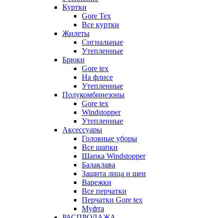
Куртки
Gore Tex
Все куртки
Жилеты
Сигнальные
Утепленные
Брюки
Gore tex
На флисе
Утепленные
Полукомбинезоны
Gore tex
Windstopper
Утепленные
Аксессуары
Головные уборы
Все шапки
Шапка Windstopper
Балаклава
Защита лица и шеи
Варежки
Все перчатки
Перчатки Gore tex
Муфта
РАСПРОДАЖА