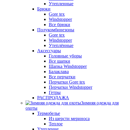
Утепленные
Брюки
Gore tex
Windstopper
Все брюки
Полукомбинезоны
Gore tex
Windstopper
Утеплённые
Аксессуары
Головные уборы
Все шапки
Шапка Windstopper
Балаклава
Все перчатки
Перчатки Gore tex
Перчатки Windstopper
Гетры
РАСПРОДАЖА
Зимняя одежда для
охоты
Термобелье
Из шерсти мериноса
Теплое
Утепление