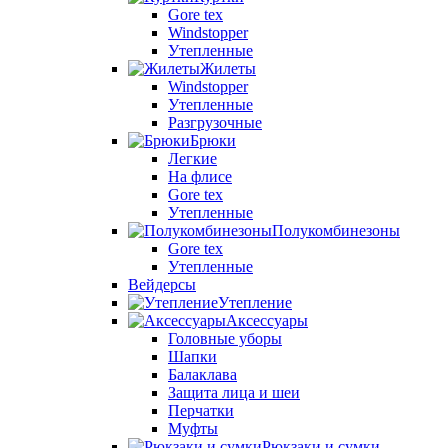
Gore tex
Windstopper
Утепленные
Жилеты
Windstopper
Утепленные
Разгрузочные
Брюки
Легкие
На флисе
Gore tex
Утепленные
Полукомбинезоны
Gore tex
Утепленные
Вейдерсы
Утепление
Аксессуары
Головные уборы
Шапки
Балаклава
Защита лица и шеи
Перчатки
Муфты
Рюкзаки и сумки