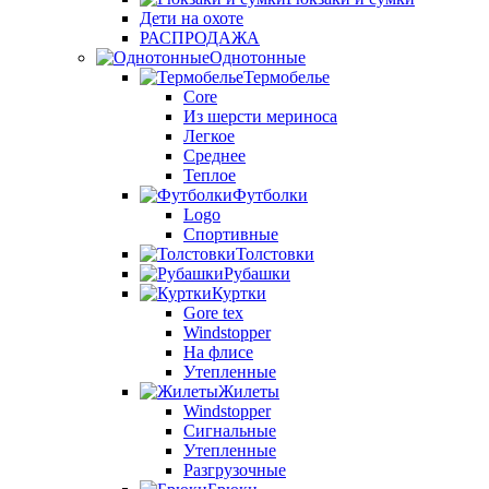
Дети на охоте
РАСПРОДАЖА
Однотонные
Термобелье
Core
Из шерсти мериноса
Легкое
Среднее
Теплое
Футболки
Logo
Спортивные
Толстовки
Рубашки
Куртки
Gore tex
Windstopper
На флисе
Утепленные
Жилеты
Windstopper
Сигнальные
Утепленные
Разгрузочные