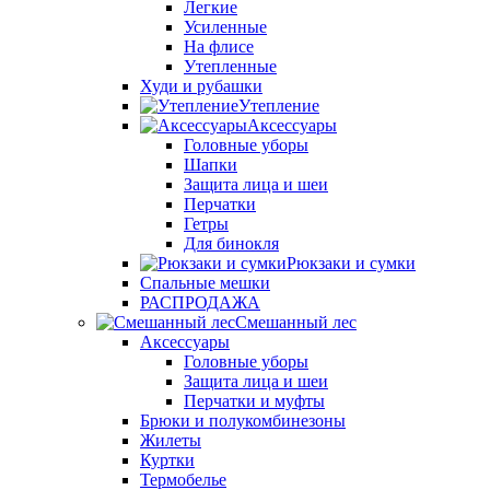
Легкие
Усиленные
На флисе
Утепленные
Худи и рубашки
Утепление
Аксессуары
Головные уборы
Шапки
Защита лица и шеи
Перчатки
Гетры
Для бинокля
Рюкзаки и сумки
Спальные мешки
РАСПРОДАЖА
Смешанный лес
Аксессуары
Головные уборы
Защита лица и шеи
Перчатки и муфты
Брюки и полукомбинезоны
Жилеты
Куртки
Термобелье