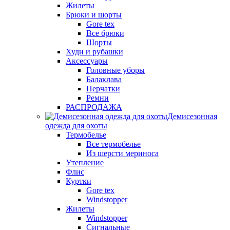
Жилеты
Брюки и шорты
Gore tex
Все брюки
Шорты
Худи и рубашки
Аксессуары
Головные уборы
Балаклава
Перчатки
Ремни
РАСПРОДАЖА
Демисезонная
одежда для охоты
Термобелье
Все термобелье
Из шерсти мериноса
Утепление
Флис
Куртки
Gore tex
Windstopper
Жилеты
Windstopper
Сигнальные