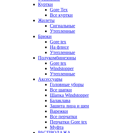
Куртки
Gore Tex
Все куртки
Жилеты
Сигнальные
Утепленные
Брюки
Gore tex
На флисе
Утепленные
Полукомбинезоны
Gore tex
Windstopper
Утепленные
Аксессуары
Головные уборы
Все шапки
Шапка Windstopper
Балаклава
Защита лица и шеи
Варежки
Все перчатки
Перчатки Gore tex
Муфта
РАСПРОДАЖА