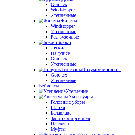
Gore tex
Windstopper
Утепленные
Жилеты
Windstopper
Утепленные
Разгрузочные
Брюки
Легкие
На флисе
Gore tex
Утепленные
Полукомбинезоны
Gore tex
Утепленные
Вейдерсы
Утепление
Аксессуары
Головные уборы
Шапки
Балаклава
Защита лица и шеи
Перчатки
Муфты
Рюкзаки и сумки