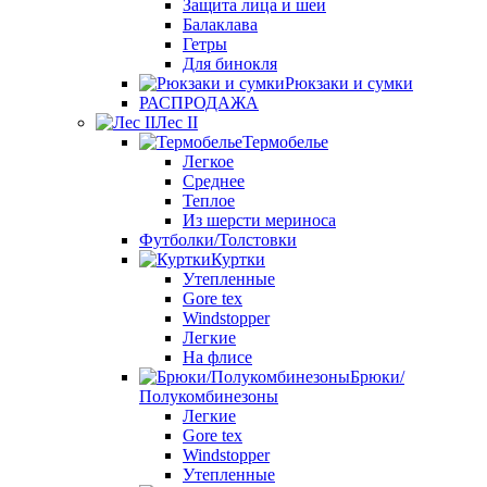
Защита лица и шеи
Балаклава
Гетры
Для бинокля
Рюкзаки и сумки
РАСПРОДАЖА
Лес II
Термобелье
Легкое
Среднее
Теплое
Из шерсти мериноса
Футболки/Толстовки
Куртки
Утепленные
Gore tex
Windstopper
Легкие
На флисе
Брюки/
Полукомбинезоны
Легкие
Gore tex
Windstopper
Утепленные