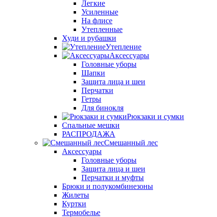
Легкие
Усиленные
На флисе
Утепленные
Худи и рубашки
Утепление
Аксессуары
Головные уборы
Шапки
Защита лица и шеи
Перчатки
Гетры
Для бинокля
Рюкзаки и сумки
Спальные мешки
РАСПРОДАЖА
Смешанный лес
Аксессуары
Головные уборы
Защита лица и шеи
Перчатки и муфты
Брюки и полукомбинезоны
Жилеты
Куртки
Термобелье