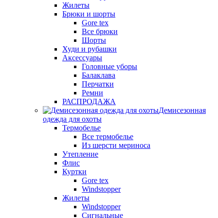
Жилеты
Брюки и шорты
Gore tex
Все брюки
Шорты
Худи и рубашки
Аксессуары
Головные уборы
Балаклава
Перчатки
Ремни
РАСПРОДАЖА
Демисезонная
одежда для охоты
Термобелье
Все термобелье
Из шерсти мериноса
Утепление
Флис
Куртки
Gore tex
Windstopper
Жилеты
Windstopper
Сигнальные