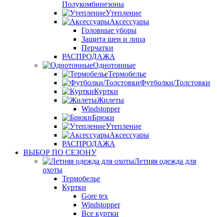
Полукомбинезоны
Утепление
Аксессуары
Головные уборы
Защита шеи и лица
Перчатки
РАСПРОДАЖА
Однотонные
Термобелье
Футболки/Толстовки
Куртки
Жилеты
Windstopper
Брюки
Утепление
Аксессуары
РАСПРОДАЖА
ВЫБОР ПО СЕЗОНУ
Летняя одежда для
охоты
Термобелье
Куртки
Gore tex
Windstopper
Все куртки