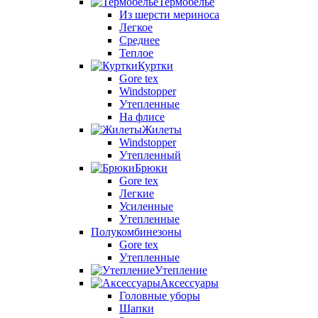
Термобелье
Из шерсти мериноса
Легкое
Среднее
Теплое
Куртки
Gore tex
Windstopper
Утепленные
На флисе
Жилеты
Windstopper
Утепленный
Брюки
Gore tex
Легкие
Усиленные
Утепленные
Полукомбинезоны
Gore tex
Утепленные
Утепление
Аксессуары
Головные уборы
Шапки