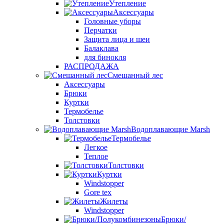
Утепление
Аксессуары
Головные уборы
Перчатки
Защита лица и шеи
Балаклава
для бинокля
РАСПРОДАЖА
Смешанный лес
Аксессуары
Брюки
Куртки
Термобелье
Толстовки
Водоплавающие Marsh
Термобелье
Легкое
Теплое
Толстовки
Куртки
Windstopper
Gore tex
Жилеты
Windstopper
Брюки/