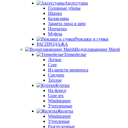
Аксессуары
Головные уборы
Шапки
Балаклавы
Защита лица и шеи
Перчатки
Муфты
Рюкзаки и сумки
РАСПРОДАЖА
Водоплавающие Marsh
Термобелье
Легкое
Core
Из шерсти мериноса
Среднее
Теплое
Куртки
На флисе
Gore tex
Windstopper
Утепленные
Жилеты
Windstopper
Утепленые
Разгрузочные