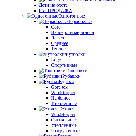
Дети на охоте
РАСПРОДАЖА
Однотонные
Термобелье
Core
Из шерсти мериноса
Легкое
Среднее
Теплое
Футболки
Logo
Спортивные
Толстовки
Рубашки
Куртки
Gore tex
Windstopper
На флисе
Утепленные
Жилеты
Windstopper
Сигнальные
Утепленные
Разгрузочные