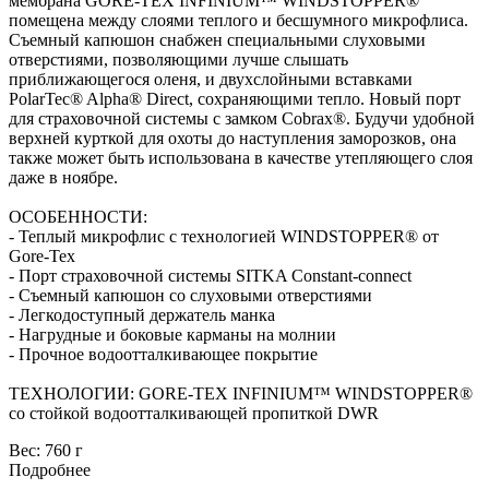
мембрана GORE-TEX INFINIUM™ WINDSTOPPER®
помещена между слоями теплого и бесшумного микрофлиса.
Съемный капюшон снабжен специальными слуховыми
отверстиями, позволяющими лучше слышать
приближающегося оленя, и двухслойными вставками
PolarTec® Alpha® Direct, сохраняющими тепло. Новый порт
для страховочной системы с замком Cobrax®. Будучи удобной
верхней курткой для охоты до наступления заморозков, она
также может быть использована в качестве утепляющего слоя
даже в ноябре.
ОСОБЕННОСТИ:
- Теплый микрофлис с технологией WINDSTOPPER® от
Gore-Tex
- Порт страховочной системы SITKA Constant-connect
- Съемный капюшон со слуховыми отверстиями
- Легкодоступный держатель манка
- Нагрудные и боковые карманы на молнии
- Прочное водоотталкивающее покрытие
ТЕХНОЛОГИИ: GORE-TEX INFINIUM™ WINDSTOPPER®
со стойкой водоотталкивающей пропиткой DWR
Вес:
760 г
Подробнее