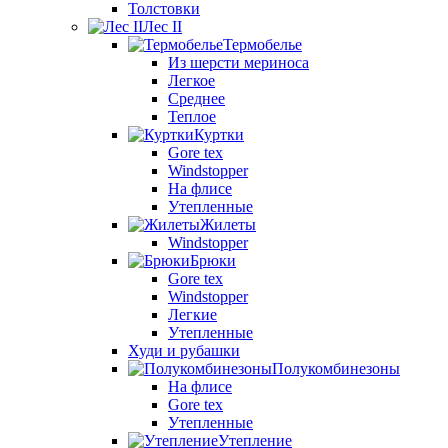
Толстовки
Лес II
Термобелье
Из шерсти мериноса
Легкое
Среднее
Теплое
Куртки
Gore tex
Windstopper
На флисе
Утепленные
Жилеты
Windstopper
Брюки
Gore tex
Windstopper
Легкие
Утепленные
Худи и рубашки
Полукомбинезоны
На флисе
Gore tex
Утепленные
Утепление