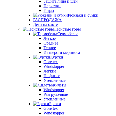
Защита лица и шеи
Перчатки
Гетры
Рюкзаки и сумки
РАСПРОДАЖА
Дети на охоте
Лесистые горы
Термобелье
Легкое
Среднее
Теплое
Из шерсти мериноса
Куртки
Gore tex
Windstopper
Легкие
На флисе
Утепленные
Жилеты
Windstopper
Разгрузочные
Утепленные
Брюки
Gore tex
Windstopper