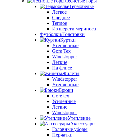
Лесистые горы
Термобелье
Легкое
Среднее
Теплое
Из шерсти мериноса
Футболки/Толстовки
Куртки
Утепленные
Gore Tex
Windstopper
Легкие
На флисе
Жилеты
Windstopper
Утепленные
Брюки
Gore tex
Усиленные
Легкие
Windstopper
Утепление
Аксессуары
Головные уборы
Перчатки