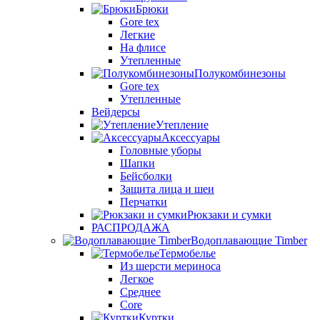
Брюки
Gore tex
Легкие
На флисе
Утепленные
Полукомбинезоны
Gore tex
Утепленные
Вейдерсы
Утепление
Аксессуары
Головные уборы
Шапки
Бейсболки
Защита лица и шеи
Перчатки
Рюкзаки и сумки
РАСПРОДАЖА
Водоплавающие Timber
Термобелье
Из шерсти мериноса
Легкое
Среднее
Core
Куртки