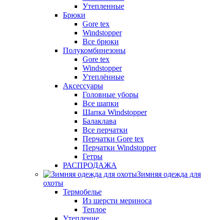
Утепленные
Брюки
Gore tex
Windstopper
Все брюки
Полукомбинезоны
Gore tex
Windstopper
Утеплённые
Аксессуары
Головные уборы
Все шапки
Шапка Windstopper
Балаклава
Все перчатки
Перчатки Gore tex
Перчатки Windstopper
Гетры
РАСПРОДАЖА
Зимняя одежда для
охоты
Термобелье
Из шерсти мериноса
Теплое
Утепление