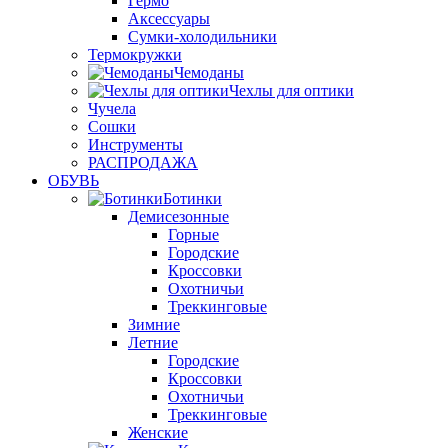
Гермо
Аксессуары
Сумки-холодильники
Термокружки
Чемоданы
Чехлы для оптики
Чучела
Сошки
Инструменты
РАСПРОДАЖА
ОБУВЬ
Ботинки
Демисезонные
Горные
Городские
Кроссовки
Охотничьи
Треккинговые
Зимние
Летние
Городские
Кроссовки
Охотничьи
Треккинговые
Женские