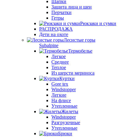
Шапки
Защита лица и шеи
Перчатки
Гетры
Рюкзаки и сумки
РАСПРОДАЖА
Дети на охоте
Лесистые горы
Subalpine
Термобелье
Легкое
Среднее
Теплое
Из шерсти мериноса
Куртки
Gore tex
Windstopper
Легкие
На флисе
Утепленные
Жилеты
Windstopper
Разгрузочные
Утепленные
Брюки