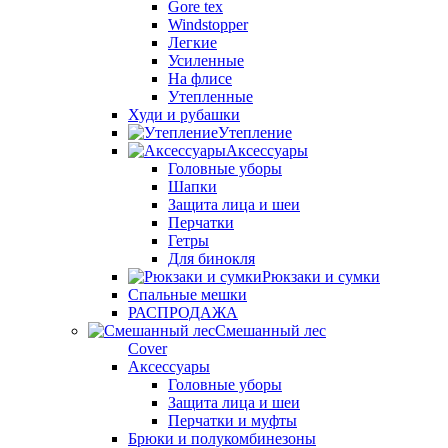
Gore tex
Windstopper
Легкие
Усиленные
На флисе
Утепленные
Худи и рубашки
Утепление
Аксессуары
Головные уборы
Шапки
Защита лица и шеи
Перчатки
Гетры
Для бинокля
Рюкзаки и сумки
Спальные мешки
РАСПРОДАЖА
Смешанный лес
Cover
Аксессуары
Головные уборы
Защита лица и шеи
Перчатки и муфты
Брюки и полукомбинезоны