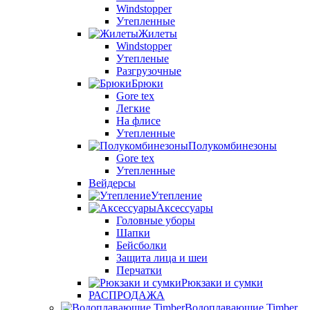
Windstopper
Утепленные
Жилеты
Windstopper
Утепленые
Разгрузочные
Брюки
Gore tex
Легкие
На флисе
Утепленные
Полукомбинезоны
Gore tex
Утепленные
Вейдерсы
Утепление
Аксессуары
Головные уборы
Шапки
Бейсболки
Защита лица и шеи
Перчатки
Рюкзаки и сумки
РАСПРОДАЖА
Водоплавающие Timber