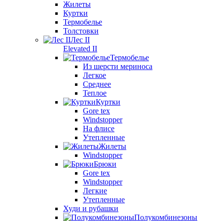
Жилеты
Куртки
Термобелье
Толстовки
Лес II
Elevated II
Термобелье
Из шерсти мериноса
Легкое
Среднее
Теплое
Куртки
Gore tex
Windstopper
На флисе
Утепленные
Жилеты
Windstopper
Брюки
Gore tex
Windstopper
Легкие
Утепленные
Худи и рубашки
Полукомбинезоны