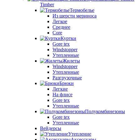
Timber
Термобелье
Из шерсти мериноса
Легкое
Среднее
Core
Куртки
Gore tex
Windstopper
Утепленные
Жилеты
Windstopper
Утепленные
Разгрузочные
Брюки
Легкие
На флисе
Gore tex
Утепленные
Полукомбинезоны
Gore tex
Утепленные
Вейдерсы
Утепление
Аксессуары