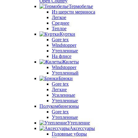
Open Country
Термобелье
Из шерсти мериноса
Легкое
Среднее
Теплое
Куртки
Gore tex
Windstopper
Утепленные
На флисе
Жилеты
Windstopper
Утепленный
Брюки
Gore tex
Легкие
Усиленные
Утепленные
Полукомбинезоны
Gore tex
Утепленные
Утепление
Аксессуары
Головные уборы