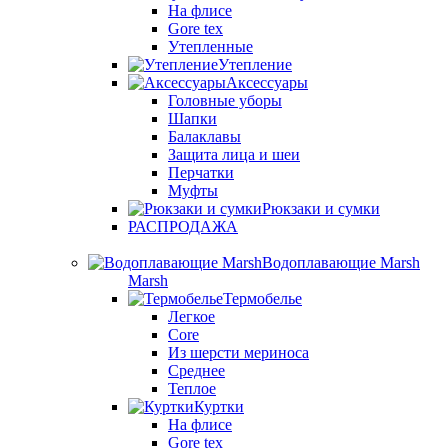
На флисе
Gore tex
Утепленные
Утепление
Аксессуары
Головные уборы
Шапки
Балаклавы
Защита лица и шеи
Перчатки
Муфты
Рюкзаки и сумки
РАСПРОДАЖА
Водоплавающие Marsh
Marsh
Термобелье
Легкое
Core
Из шерсти мериноса
Среднее
Теплое
Куртки
На флисе
Gore tex