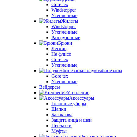
Gore tex
Windstopper
Утепленные
Жилеты
Windstopper
Утепленные
Разгрузочные
Брюки
Легкие
На флисе
Gore tex
Утепленные
Полукомбинезоны
Gore tex
Утепленные
Вейдерсы
Утепление
Аксессуары
Головные уборы
Шапки
Балаклава
Защита лица и шеи
Перчатки
Муфты
Рюкзаки и сумки