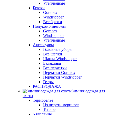
Утепленные
Брюки
Gore tex
Windstopper
Все брюки
Полукомбинезоны
Gore tex
Windstopper
Утеплённые
Аксессуары
Головные уборы
Все шапки
Шапка Windstopper
Балаклава
Все перчатки
Перчатки Gore tex
Перчатки Windstopper
Гетры
РАСПРОДАЖА
Зимняя одежда для
охоты
Термобелье
Из шерсти мериноса
Теплое
Утепление