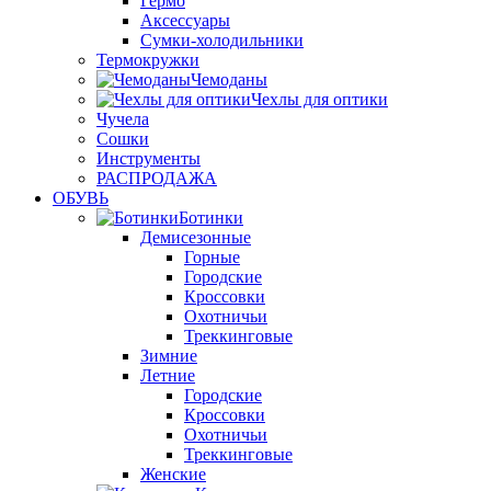
Гермо
Аксессуары
Сумки-холодильники
Термокружки
Чемоданы
Чехлы для оптики
Чучела
Сошки
Инструменты
РАСПРОДАЖА
ОБУВЬ
Ботинки
Демисезонные
Горные
Городские
Кроссовки
Охотничьи
Треккинговые
Зимние
Летние
Городские
Кроссовки
Охотничьи
Треккинговые
Женские