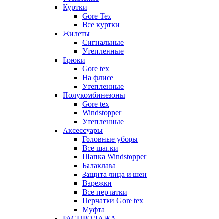
Куртки
Gore Tex
Все куртки
Жилеты
Сигнальные
Утепленные
Брюки
Gore tex
На флисе
Утепленные
Полукомбинезоны
Gore tex
Windstopper
Утепленные
Аксессуары
Головные уборы
Все шапки
Шапка Windstopper
Балаклава
Защита лица и шеи
Варежки
Все перчатки
Перчатки Gore tex
Муфта
РАСПРОДАЖА