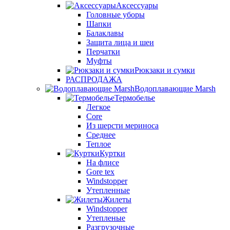
Аксессуары
Головные уборы
Шапки
Балаклавы
Защита лица и шеи
Перчатки
Муфты
Рюкзаки и сумки
РАСПРОДАЖА
Водоплавающие Marsh
Термобелье
Легкое
Core
Из шерсти мериноса
Среднее
Теплое
Куртки
На флисе
Gore tex
Windstopper
Утепленные
Жилеты
Windstopper
Утепленые
Разгрузочные