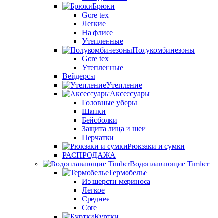
Брюки
Gore tex
Легкие
На флисе
Утепленные
Полукомбинезоны
Gore tex
Утепленные
Вейдерсы
Утепление
Аксессуары
Головные уборы
Шапки
Бейсболки
Защита лица и шеи
Перчатки
Рюкзаки и сумки
РАСПРОДАЖА
Водоплавающие Timber
Термобелье
Из шерсти мериноса
Легкое
Среднее
Core
Куртки