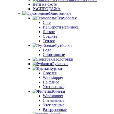
Дети на охоте
РАСПРОДАЖА
Однотонные
Термобелье
Core
Из шерсти мериноса
Легкое
Среднее
Теплое
Футболки
Logo
Спортивные
Толстовки
Рубашки
Куртки
Gore tex
Windstopper
На флисе
Утепленные
Жилеты
Windstopper
Сигнальные
Утепленные
Разгрузочные