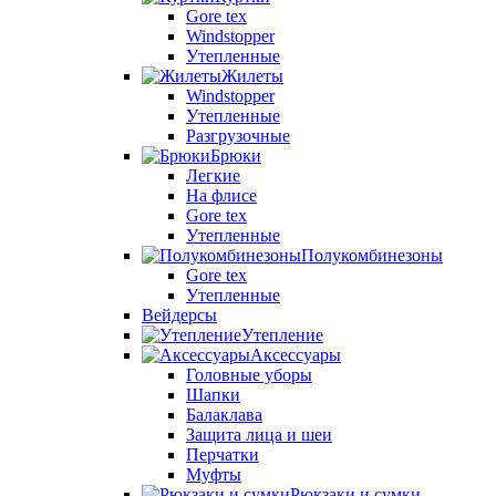
Gore tex
Windstopper
Утепленные
Жилеты
Windstopper
Утепленные
Разгрузочные
Брюки
Легкие
На флисе
Gore tex
Утепленные
Полукомбинезоны
Gore tex
Утепленные
Вейдерсы
Утепление
Аксессуары
Головные уборы
Шапки
Балаклава
Защита лица и шеи
Перчатки
Муфты
Рюкзаки и сумки