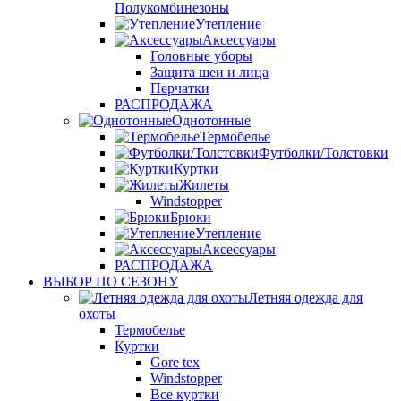
Полукомбинезоны
Утепление
Аксессуары
Головные уборы
Защита шеи и лица
Перчатки
РАСПРОДАЖА
Однотонные
Термобелье
Футболки/Толстовки
Куртки
Жилеты
Windstopper
Брюки
Утепление
Аксессуары
РАСПРОДАЖА
ВЫБОР ПО СЕЗОНУ
Летняя одежда для
охоты
Термобелье
Куртки
Gore tex
Windstopper
Все куртки