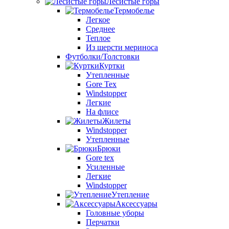
Лесистые горы
Термобелье
Легкое
Среднее
Теплое
Из шерсти мериноса
Футболки/Толстовки
Куртки
Утепленные
Gore Tex
Windstopper
Легкие
На флисе
Жилеты
Windstopper
Утепленные
Брюки
Gore tex
Усиленные
Легкие
Windstopper
Утепление
Аксессуары
Головные уборы
Перчатки