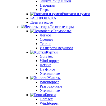
Защита лица и шеи
Перчатки
Гетры
Рюкзаки и сумки
РАСПРОДАЖА
Дети на охоте
Лесистые горы
Термобелье
Легкое
Среднее
Теплое
Из шерсти мериноса
Куртки
Gore tex
Windstopper
Легкие
На флисе
Утепленные
Жилеты
Windstopper
Разгрузочные
Утепленные
Брюки
Gore tex
Windstopper