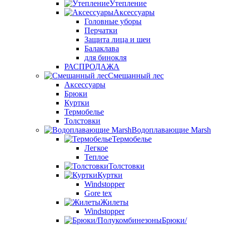
Утепление
Аксессуары
Головные уборы
Перчатки
Защита лица и шеи
Балаклава
для бинокля
РАСПРОДАЖА
Смешанный лес
Аксессуары
Брюки
Куртки
Термобелье
Толстовки
Водоплавающие Marsh
Термобелье
Легкое
Теплое
Толстовки
Куртки
Windstopper
Gore tex
Жилеты
Windstopper
Брюки/