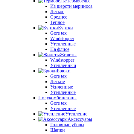
Термобелье
Из шерсти мериноса
Легкое
Среднее
Теплое
Куртки
Gore tex
Windstopper
Утепленные
На флисе
Жилеты
Windstopper
Утепленный
Брюки
Gore tex
Легкие
Усиленные
Утепленные
Полукомбинезоны
Gore tex
Утепленные
Утепление
Аксессуары
Головные уборы
Шапки