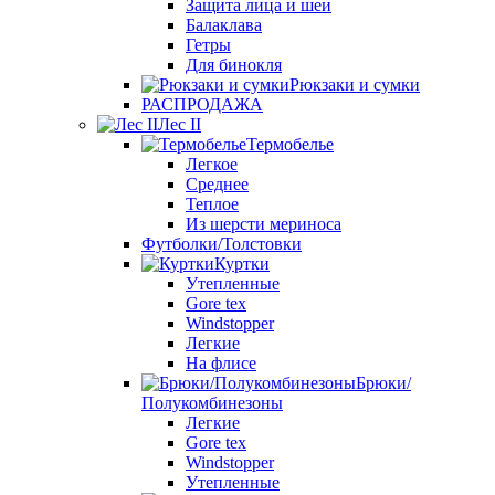
Защита лица и шеи
Балаклава
Гетры
Для бинокля
Рюкзаки и сумки
РАСПРОДАЖА
Лес II
Термобелье
Легкое
Среднее
Теплое
Из шерсти мериноса
Футболки/Толстовки
Куртки
Утепленные
Gore tex
Windstopper
Легкие
На флисе
Брюки/
Полукомбинезоны
Легкие
Gore tex
Windstopper
Утепленные