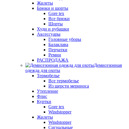
Жилеты
Брюки и шорты
Gore tex
Все брюки
Шорты
Худи и рубашки
Аксессуары
Головные уборы
Балаклава
Перчатки
Ремни
РАСПРОДАЖА
Демисезонная
одежда для охоты
Термобелье
Все термобелье
Из шерсти мериноса
Утепление
Флис
Куртки
Gore tex
Windstopper
Жилеты
Windstopper
Сигнальные