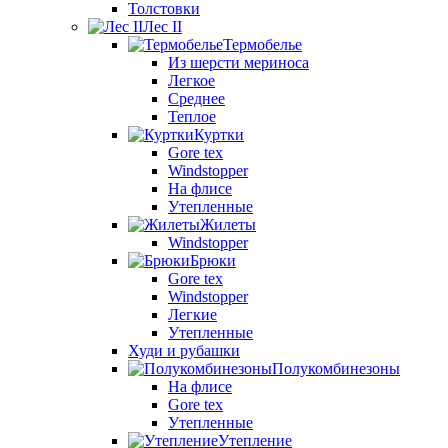
Толстовки
Лес II
Термобелье
Из шерсти мериноса
Легкое
Среднее
Теплое
Куртки
Gore tex
Windstopper
На флисе
Утепленные
Жилеты
Windstopper
Брюки
Gore tex
Windstopper
Легкие
Утепленные
Худи и рубашки
Полукомбинезоны
На флисе
Gore tex
Утепленные
Утепление