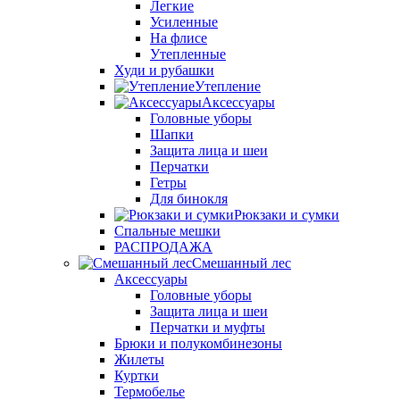
Легкие
Усиленные
На флисе
Утепленные
Худи и рубашки
Утепление
Аксессуары
Головные уборы
Шапки
Защита лица и шеи
Перчатки
Гетры
Для бинокля
Рюкзаки и сумки
Спальные мешки
РАСПРОДАЖА
Смешанный лес
Аксессуары
Головные уборы
Защита лица и шеи
Перчатки и муфты
Брюки и полукомбинезоны
Жилеты
Куртки
Термобелье